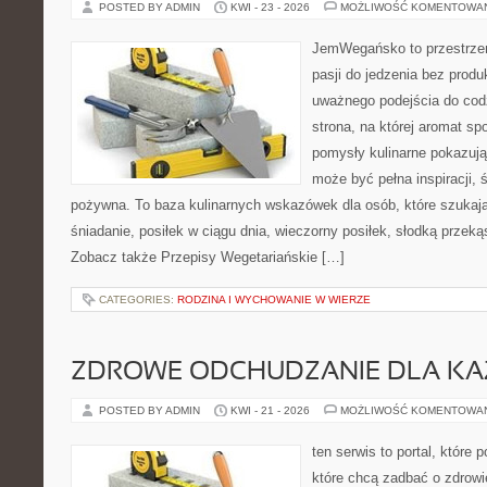
POSTED BY ADMIN
KWI - 23 - 2026
MOŻLIWOŚĆ KOMENTOWA
JemWegańsko to przestrzeń
pasji do jedzenia bez prod
uważnego podejścia do cod
strona, na której aromat spo
pomysły kulinarne pokazują
może być pełna inspiracji, 
pożywna. To baza kulinarnych wskazówek dla osób, które szukaj
śniadanie, posiłek w ciągu dnia, wieczorny posiłek, słodką przek
Zobacz także Przepisy Wegetariańskie […]
CATEGORIES:
RODZINA I WYCHOWANIE W WIERZE
ZDROWE ODCHUDZANIE DLA K
POSTED BY ADMIN
KWI - 21 - 2026
MOŻLIWOŚĆ KOMENTOWA
ten serwis to portal, które
które chcą zadbać o zdrowi