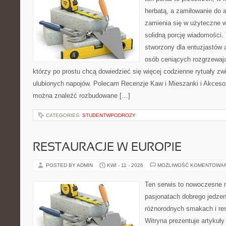
herbatą, a zamiłowanie do
zamienia się w użyteczne w
solidną porcję wiadomości. 
stworzony dla entuzjastów
osób ceniących rozgrzewają
którzy po prostu chcą dowiedzieć się więcej codzienne rytuały 
ulubionych napojów. Polecam Recenzje Kaw i Mieszanki i Akceso
można znaleźć rozbudowane […]
CATEGORIES:
STUDENTWPODROZY
RESTAURACJE W EUROPIE
POSTED BY ADMIN
KWI - 11 - 2026
MOŻLIWOŚĆ KOMENTOWA
Ten serwis to nowoczesne 
pasjonatach dobrego jedzeni
różnorodnych smakach i res
Witryna prezentuje artykuły