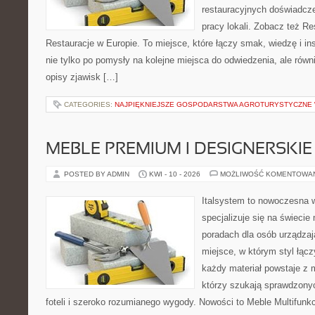
restauracyjnych doświadcze
pracy lokali. Zobacz też Re
Restauracje w Europie. To miejsce, które łączy smak, wiedzę i insp
nie tylko po pomysły na kolejne miejsca do odwiedzenia, ale równi
opisy zjawisk […]
CATEGORIES:
NAJPIĘKNIEJSZE GOSPODARSTWA AGROTURYSTYCZNE
MEBLE PREMIUM I DESIGNERSKIE
POSTED BY ADMIN
KWI - 10 - 2026
MOŻLIWOŚĆ KOMENTOWA
Italsystem to nowoczesna wi
specjalizuje się na świecie
poradach dla osób urządzaj
miejsce, w którym styl łącz
każdy materiał powstaje z 
którzy szukają sprawdzony
foteli i szeroko rozumianego wygody. Nowości to Meble Multifunkcy