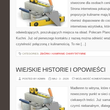
stworzone dla osobach cen
Strona internetowa pokazuje
propozycje kulinarne mają b
również dopasowane do cod
internetowa wizytówka, któ
odwiedzających, poszukujących miejsca na obiad. Polecam Plano
Kuchni. Już od pierwszego kontaktu z nazwą można odnieść wraże
czytelność połączoną z kulinarnością. To nie […]
CATEGORIES:
ZBIÓRKI I KAMPANIE CHARYTATYWNE
WIEJSKIE HISTORIE I OPOWIEŚCI
POSTED BY ADMIN
MAJ - 3 - 2026
MOŻLIWOŚĆ KOMENTOWAN
Madlennn to witryna, które
nowoczesny punkt w sieci 
ciekawych treści. Już sama
czymś niebanalnym, dlateg