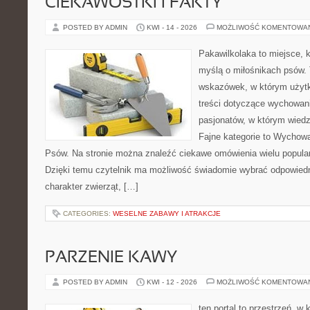
CIEKAWOSTKI I FAKTY
POSTED BY ADMIN
KWI - 14 - 2026
MOŻLIWOŚĆ KOMENTOWA
Pakawilkolaka to miejsce, k
myślą o miłośnikach psów. 
wskazówek, w którym użytk
treści dotyczące wychowania
pasjonatów, w którym wiedz
Fajne kategorie to Wychowa
Psów. Na stronie można znaleźć ciekawe omówienia wielu popular
Dzięki temu czytelnik ma możliwość świadomie wybrać odpowiedn
charakter zwierząt, […]
CATEGORIES:
WESELNE ZABAWY I ATRAKCJE
PARZENIE KAWY
POSTED BY ADMIN
KWI - 12 - 2026
MOŻLIWOŚĆ KOMENTOWA
ten portal to przestrzeń, w 