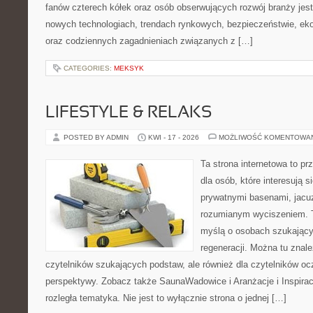
fanów czterech kółek oraz osób obserwujących rozwój branży jest
nowych technologiach, trendach rynkowych, bezpieczeństwie, ekol
oraz codziennych zagadnieniach związanych z […]
CATEGORIES:
MEKSYK
LIFESTYLE & RELAKS
POSTED BY ADMIN
KWI - 17 - 2026
MOŻLIWOŚĆ KOMENTOWA
Ta strona internetowa to pr
dla osób, które interesują s
prywatnymi basenami, jacu
rozumianym wyciszeniem. T
myślą o osobach szukającyc
regeneracji. Można tu znal
czytelników szukających podstaw, ale również dla czytelników o
perspektywy. Zobacz także SaunaWadowice i Aranżacje i Inspiracj
rozległa tematyka. Nie jest to wyłącznie strona o jednej […]