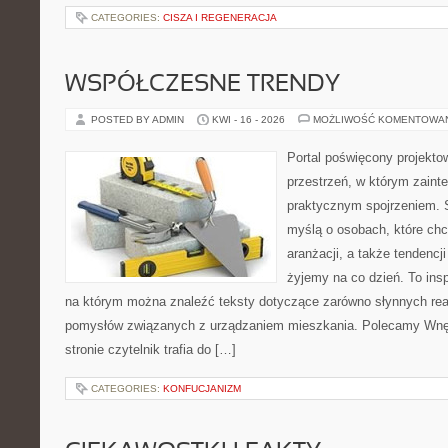
CATEGORIES:
CISZA I REGENERACJA
WSPÓŁCZESNE TRENDY
POSTED BY ADMIN
KWI - 16 - 2026
MOŻLIWOŚĆ KOMENTOWA
Portal poświęcony projektow
przestrzeń, w którym zaint
praktycznym spojrzeniem. S
myślą o osobach, które chcą
aranżacji, a także tendencj
żyjemy na co dzień. To ins
na którym można znaleźć teksty dotyczące zarówno słynnych reali
pomysłów związanych z urządzaniem mieszkania. Polecamy Wnętr
stronie czytelnik trafia do […]
CATEGORIES:
KONFUCJANIZM