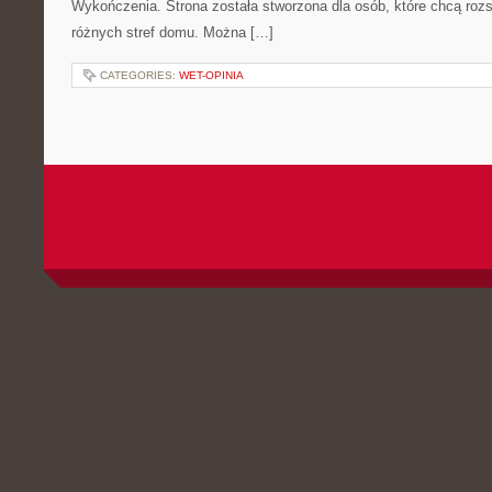
Wykończenia. Strona została stworzona dla osób, które chcą roz
różnych stref domu. Można […]
CATEGORIES:
WET-OPINIA