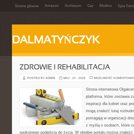
Amazon
Archiwum
Gaz
Modivo
Strona główna
Spis Treśc
DALMATYŃCZYK
ZDROWIE I REHABILITACJA
POSTED BY ADMIN
MAJ - 10 - 2026
MOŻLIWOŚĆ KOMENTOWA
Strona internetowa Olgako
platforma, które zestawia z
inspiracji dla kobiet oraz p
mogą znaleźć tutaj rozbudo
pomagają w organizacji dni
z myślą o osobach, które ce
spokojnego podejścia do życia. W obrębie portalu można znaleźć 