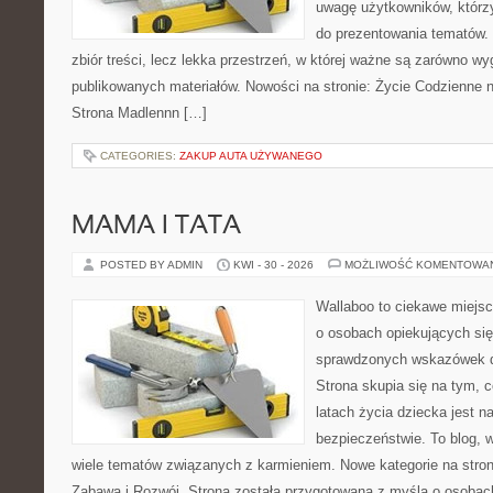
uwagę użytkowników, którzy
do prezentowania tematów. 
zbiór treści, lecz lekka przestrzeń, w której ważne są zarówno wy
publikowanych materiałów. Nowości na stronie: Życie Codzienne 
Strona Madlennn […]
CATEGORIES:
ZAKUP AUTA UŻYWANEGO
MAMA I TATA
POSTED BY ADMIN
KWI - 30 - 2026
MOŻLIWOŚĆ KOMENTOWA
Wallaboo to ciekawe miejsc
o osobach opiekujących się
sprawdzonych wskazówek 
Strona skupia się na tym, 
latach życia dziecka jest 
bezpieczeństwie. To blog,
wiele tematów związanych z karmieniem. Nowe kategorie na stroni
Zabawa i Rozwój. Strona została przygotowana z myślą o osobac