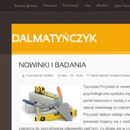
Amazon
Archiwum
Gaz
Modivo
Strona główna
Spis Treśc
DALMATYŃCZYK
NOWINKI I BADANIA
POSTED BY ADMIN
MAJ - 23 - 2026
MOŻLIWOŚĆ KOMENTOWA
Tęczowa Przystań to serwi
psychologiczna spotyka się
portal tworzona z myślą o 
więcej równowagi w codzie
Przystań dobrze oddaje cha
ponieważ kojarzy się z nadz
zaprasza do poszukiwania odpowiedzi nad tym, co dzieje się w c