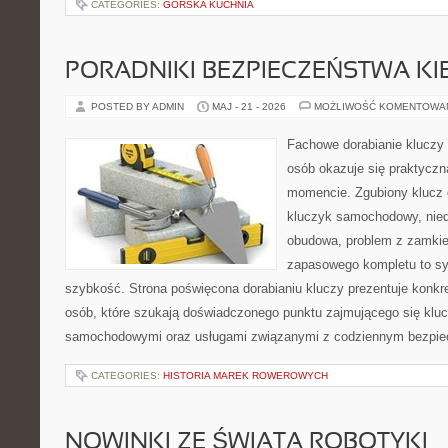
CATEGORIES:
GÓRSKA KUCHNIA
PORADNIKI BEZPIECZEŃSTWA K
POSTED BY ADMIN
MAJ - 21 - 2026
MOŻLIWOŚĆ KOMENTOWA
Fachowe dorabianie kluczy t
osób okazuje się praktycz
momencie. Zgubiony klucz 
kluczyk samochodowy, niedz
obudowa, problem z zamkie
zapasowego kompletu to syt
szybkość. Strona poświęcona dorabianiu kluczy prezentuje konkre
osób, które szukają doświadczonego punktu zajmującego się klu
samochodowymi oraz usługami związanymi z codziennym bezpie
CATEGORIES:
HISTORIA MAREK ROWEROWYCH
NOWINKI ZE ŚWIATA ROBOTYKI