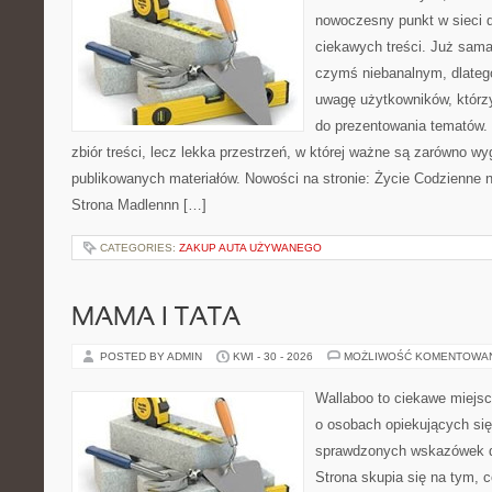
nowoczesny punkt w sieci 
ciekawych treści. Już sama
czymś niebanalnym, dlateg
uwagę użytkowników, którzy
do prezentowania tematów. 
zbiór treści, lecz lekka przestrzeń, w której ważne są zarówno wy
publikowanych materiałów. Nowości na stronie: Życie Codzienne 
Strona Madlennn […]
CATEGORIES:
ZAKUP AUTA UŻYWANEGO
MAMA I TATA
POSTED BY ADMIN
KWI - 30 - 2026
MOŻLIWOŚĆ KOMENTOWA
Wallaboo to ciekawe miejsc
o osobach opiekujących się
sprawdzonych wskazówek 
Strona skupia się na tym, 