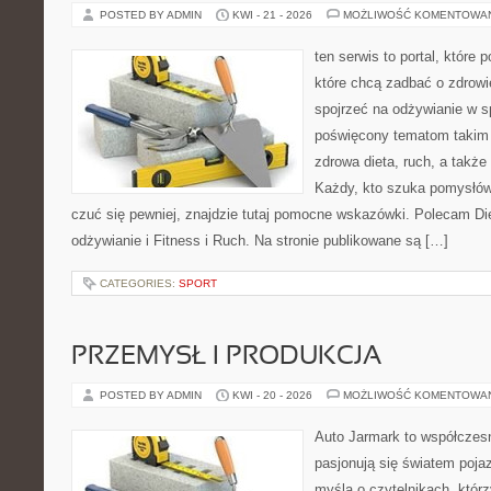
POSTED BY ADMIN
KWI - 21 - 2026
MOŻLIWOŚĆ KOMENTOWA
ten serwis to portal, które
które chcą zadbać o zdrowi
spojrzeć na odżywianie w s
poświęcony tematom takim 
zdrowa dieta, ruch, a takż
Każdy, kto szuka pomysłów, 
czuć się pewniej, znajdzie tutaj pomocne wskazówki. Polecam D
odżywianie i Fitness i Ruch. Na stronie publikowane są […]
CATEGORIES:
SPORT
PRZEMYSŁ I PRODUKCJA
POSTED BY ADMIN
KWI - 20 - 2026
MOŻLIWOŚĆ KOMENTOWA
Auto Jarmark to współczesn
pasjonują się światem poja
myślą o czytelnikach, któr