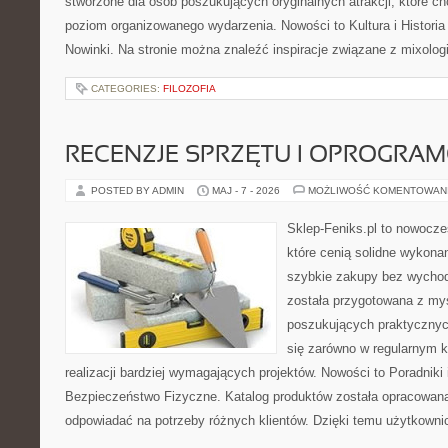
stworzone dla osób poszukujących oryginalnych atrakcji, które 
poziom organizowanego wydarzenia. Nowości to Kultura i Historia 
Nowinki. Na stronie można znaleźć inspiracje związane z mixolog
CATEGORIES:
FILOZOFIA
RECENZJE SPRZĘTU I OPROGRA
POSTED BY ADMIN
MAJ - 7 - 2026
MOŻLIWOŚĆ KOMENTOWAN
Sklep-Feniks.pl to nowocze
które cenią solidne wykonan
szybkie zakupy bez wychod
została przygotowana z my
poszukujących praktycznyc
się zarówno w regularnym k
realizacji bardziej wymagających projektów. Nowości to Poradniki i 
Bezpieczeństwo Fizyczne. Katalog produktów została opracowana
odpowiadać na potrzeby różnych klientów. Dzięki temu użytkown