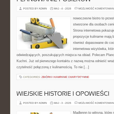
POSTED BY ADMIN
MAJ - 4 - 2026
MOŻLIWOŚĆ KOMENTOWAN
nowoczesne bistro to przest
stworzone dla osobach cen
Strona internetowa pokazuje
propozycje kulinarne mają b
również dopasowane do cod
internetowa wizytówka, któ
odwiedzających, poszukujących miejsca na obiad. Polecam Plano
Kuchni. Już od pierwszego kontaktu z nazwą można odnieść wraże
czytelność połączoną z kulinarnością. To nie […]
CATEGORIES:
ZBIÓRKI I KAMPANIE CHARYTATYWNE
WIEJSKIE HISTORIE I OPOWIEŚCI
POSTED BY ADMIN
MAJ - 3 - 2026
MOŻLIWOŚĆ KOMENTOWAN
Madlennn to witryna, które