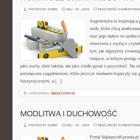
POSTED BY ADMIN
MAJ - 20 - 2026
MOŻLIWOŚĆ KOMENTOWA
Augmentyka to inspirująca p
osób, które chcą analizowa
oraz jego wpływ na społecz
stworzona z myślą o czyteln
tym, jak algorytmy zmienia
miejsce, w którym postęp ni
jako suchy zbiór faktów, ale jako źródło pytań o przyszłość. Na s
poświęcone zagadnieniom, które jeszcze niedawno kojarzyły się g
futurystycznymi, a […]
CATEGORIES:
MIĘDZYZDROJE
MODLITWA I DUCHOWOŚĆ
POSTED BY ADMIN
MAJ - 10 - 2026
MOŻLIWOŚĆ KOMENTOWA
Portal NajlepszeKazania.pl