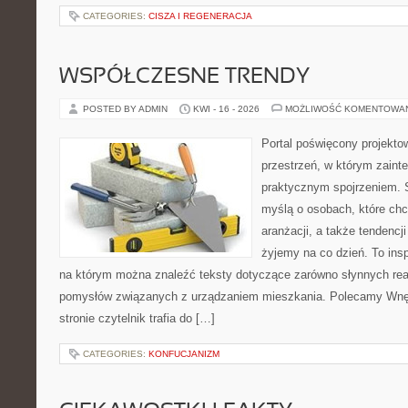
CATEGORIES:
CISZA I REGENERACJA
WSPÓŁCZESNE TRENDY
POSTED BY ADMIN
KWI - 16 - 2026
MOŻLIWOŚĆ KOMENTOWA
Portal poświęcony projektow
przestrzeń, w którym zaint
praktycznym spojrzeniem. S
myślą o osobach, które chcą
aranżacji, a także tendencj
żyjemy na co dzień. To ins
na którym można znaleźć teksty dotyczące zarówno słynnych reali
pomysłów związanych z urządzaniem mieszkania. Polecamy Wnętr
stronie czytelnik trafia do […]
CATEGORIES:
KONFUCJANIZM