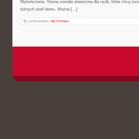
Wykończenia. Strona została stworzona dla osób, które chcą roz
różnych stref domu. Można […]
CATEGORIES:
WET-OPINIA