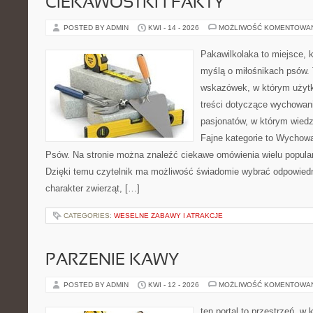
CIEKAWOSTKI I FAKTY
POSTED BY ADMIN
KWI - 14 - 2026
MOŻLIWOŚĆ KOMENTOWA
Pakawilkolaka to miejsce, k
myślą o miłośnikach psów. 
wskazówek, w którym użytk
treści dotyczące wychowania
pasjonatów, w którym wiedz
Fajne kategorie to Wychowa
Psów. Na stronie można znaleźć ciekawe omówienia wielu popular
Dzięki temu czytelnik ma możliwość świadomie wybrać odpowiedn
charakter zwierząt, […]
CATEGORIES:
WESELNE ZABAWY I ATRAKCJE
PARZENIE KAWY
POSTED BY ADMIN
KWI - 12 - 2026
MOŻLIWOŚĆ KOMENTOWA
ten portal to przestrzeń, w 