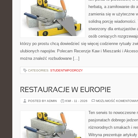
herbatą, a zamiłowanie do
zamienia się w użyteczne w
solidną porcję wiadomości. 
stworzony dla entuzjastów
osób ceniących rozgrzewają
którzy po prostu chcą dowiedzieć się więcej codzienne rytuały 
ulubionych napojów. Polecam Recenzje Kaw i Mieszanki i Akceso
można znaleźć rozbudowane […]
CATEGORIES:
STUDENTWPODROZY
RESTAURACJE W EUROPIE
POSTED BY ADMIN
KWI - 11 - 2026
MOŻLIWOŚĆ KOMENTOWA
Ten serwis to nowoczesne 
pasjonatach dobrego jedzeni
różnorodnych smakach i res
Witryna prezentuje artykuły