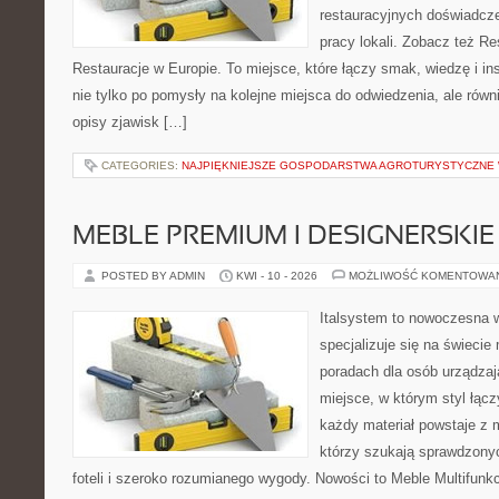
restauracyjnych doświadcze
pracy lokali. Zobacz też Re
Restauracje w Europie. To miejsce, które łączy smak, wiedzę i insp
nie tylko po pomysły na kolejne miejsca do odwiedzenia, ale równi
opisy zjawisk […]
CATEGORIES:
NAJPIĘKNIEJSZE GOSPODARSTWA AGROTURYSTYCZNE
MEBLE PREMIUM I DESIGNERSKIE
POSTED BY ADMIN
KWI - 10 - 2026
MOŻLIWOŚĆ KOMENTOWA
Italsystem to nowoczesna wi
specjalizuje się na świecie
poradach dla osób urządzaj
miejsce, w którym styl łącz
każdy materiał powstaje z 
którzy szukają sprawdzony
foteli i szeroko rozumianego wygody. Nowości to Meble Multifunkcy