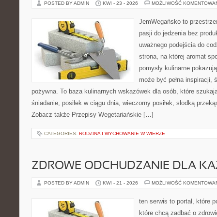
POSTED BY ADMIN
KWI - 23 - 2026
MOŻLIWOŚĆ KOMENTOWA
JemWegańsko to przestrzeń
pasji do jedzenia bez prod
uważnego podejścia do cod
strona, na której aromat spo
pomysły kulinarne pokazują
może być pełna inspiracji, 
pożywna. To baza kulinarnych wskazówek dla osób, które szukaj
śniadanie, posiłek w ciągu dnia, wieczorny posiłek, słodką przek
Zobacz także Przepisy Wegetariańskie […]
CATEGORIES:
RODZINA I WYCHOWANIE W WIERZE
ZDROWE ODCHUDZANIE DLA K
POSTED BY ADMIN
KWI - 21 - 2026
MOŻLIWOŚĆ KOMENTOWA
ten serwis to portal, które
które chcą zadbać o zdrowi