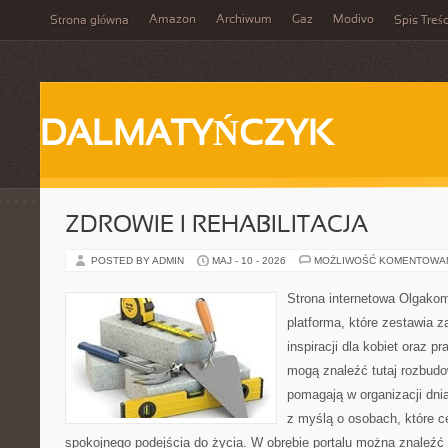
Amazon
Archiwum
Gaz
Modivo
Strona główna
Spis Treśc
DALMATYŃCZYK
ZDROWIE I REHABILITACJA
POSTED BY ADMIN
MAJ - 10 - 2026
MOŻLIWOŚĆ KOMENTOWA
Strona internetowa Olgako
platforma, które zestawia z
inspiracji dla kobiet oraz p
mogą znaleźć tutaj rozbudo
pomagają w organizacji dni
z myślą o osobach, które ce
spokojnego podejścia do życia. W obrębie portalu można znaleźć 