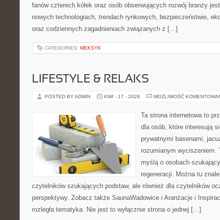
fanów czterech kółek oraz osób obserwujących rozwój branży jest
nowych technologiach, trendach rynkowych, bezpieczeństwie, ekol
oraz codziennych zagadnieniach związanych z […]
CATEGORIES:
MEKSYK
LIFESTYLE & RELAKS
POSTED BY ADMIN
KWI - 17 - 2026
MOŻLIWOŚĆ KOMENTOWA
Ta strona internetowa to pr
dla osób, które interesują s
prywatnymi basenami, jacu
rozumianym wyciszeniem. T
myślą o osobach szukającyc
regeneracji. Można tu znal
czytelników szukających podstaw, ale również dla czytelników o
perspektywy. Zobacz także SaunaWadowice i Aranżacje i Inspiracj
rozległa tematyka. Nie jest to wyłącznie strona o jednej […]