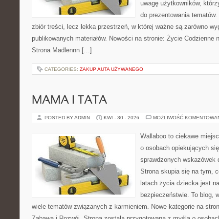
uwagę użytkowników, którzy
do prezentowania tematów. 
zbiór treści, lecz lekka przestrzeń, w której ważne są zarówno wy
publikowanych materiałów. Nowości na stronie: Życie Codzienne 
Strona Madlennn […]
CATEGORIES:
ZAKUP AUTA UŻYWANEGO
MAMA I TATA
POSTED BY ADMIN
KWI - 30 - 2026
MOŻLIWOŚĆ KOMENTOWA
Wallaboo to ciekawe miejsc
o osobach opiekujących się
sprawdzonych wskazówek 
Strona skupia się na tym, 
latach życia dziecka jest 
bezpieczeństwie. To blog,
wiele tematów związanych z karmieniem. Nowe kategorie na stroni
Zabawa i Rozwój. Strona została przygotowana z myślą o osobac