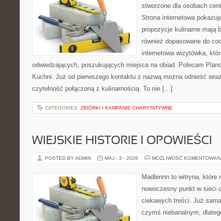
stworzone dla osobach cen
Strona internetowa pokazuje
propozycje kulinarne mają b
również dopasowane do cod
internetowa wizytówka, któ
odwiedzających, poszukujących miejsca na obiad. Polecam Plano
Kuchni. Już od pierwszego kontaktu z nazwą można odnieść wraże
czytelność połączoną z kulinarnością. To nie […]
CATEGORIES:
ZBIÓRKI I KAMPANIE CHARYTATYWNE
WIEJSKIE HISTORIE I OPOWIEŚCI
POSTED BY ADMIN
MAJ - 3 - 2026
MOŻLIWOŚĆ KOMENTOWAN
Madlennn to witryna, które
nowoczesny punkt w sieci 
ciekawych treści. Już sama
czymś niebanalnym, dlateg