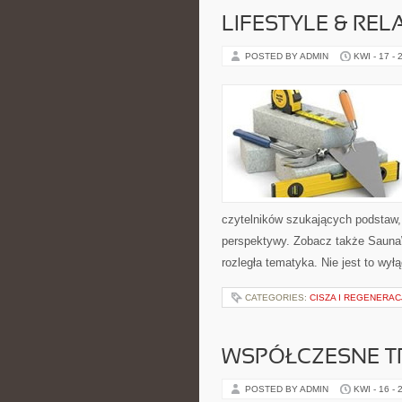
LIFESTYLE & REL
POSTED BY ADMIN
KWI - 17 - 
czytelników szukających podstaw, 
perspektywy. Zobacz także SaunaWa
rozległa tematyka. Nie jest to wył
CATEGORIES:
CISZA I REGENERAC
WSPÓŁCZESNE T
POSTED BY ADMIN
KWI - 16 - 