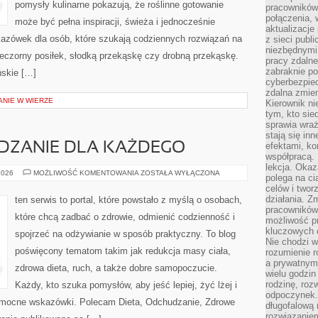
pomysły kulinarne pokazują, że roślinne gotowanie
pracowników
połączenia, 
może być pełna inspiracji, świeża i jednocześnie
aktualizacje
azówek dla osób, które szukają codziennych rozwiązań na
z sieci publ
niezbędnymi
wieczorny posiłek, słodką przekąskę czy drobną przekąskę.
pracy zdalne
zabraknie po
ńskie […]
cyberbezpie
zdalna zmien
ANIE W WIERZE
Kierownik ni
tym, kto sied
sprawia wraż
stają się inn
ZANIE DLA KAŻDEGO
efektami, ko
współpracą. 
lekcja. Okaz
ZDROWE
2026
MOŻLIWOŚĆ KOMENTOWANIA
ZOSTAŁA WYŁĄCZONA
polega na cią
ODCHUDZANIE
celów i two
DLA
KAŻDEGO
działania. Z
ten serwis to portal, które powstało z myślą o osobach,
pracowników 
które chcą zadbać o zdrowie, odmienić codzienność i
możliwość pr
kluczowych 
spojrzeć na odżywianie w sposób praktyczny. To blog
Nie chodzi w
poświęcony tematom takim jak redukcja masy ciała,
rozumienie 
a prywatnym.
zdrowa dieta, ruch, a także dobre samopoczucie.
wielu godzin
rodzinę, roz
Każdy, kto szuka pomysłów, aby jeść lepiej, żyć lżej i
odpoczynek. 
 pomocne wskazówki. Polecam Dieta, Odchudzanie, Zdrowe
długofalową 
rozwiązaniem