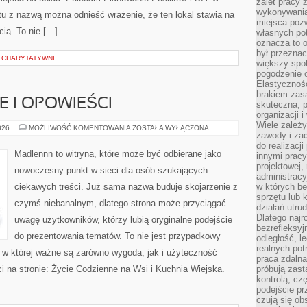
zalet pracy 
wykonywania
tu z nazwą można odnieść wrażenie, że ten lokal stawia na
miejsca pozw
cią. To nie […]
własnych po
oznacza to 
był przezna
E CHARYTATYWNE
większy spok
pogodzenie 
Elastyczność
brakiem zasa
IE I OPOWIEŚCI
skuteczna, p
organizacji 
Wiele zależ
WIEJSKIE
026
MOŻLIWOŚĆ KOMENTOWANIA
ZOSTAŁA WYŁĄCZONA
zawody i zad
HISTORIE
I
do realizacj
OPOWIEŚCI
Madlennn to witryna, które może być odbierane jako
innymi pracy
projektowej,
nowoczesny punkt w sieci dla osób szukających
administracy
ciekawych treści. Już sama nazwa buduje skojarzenie z
w których be
sprzętu lub 
czymś niebanalnym, dlatego strona może przyciągać
działań utru
Dlatego najr
uwagę użytkowników, którzy lubią oryginalne podejście
bezrefleksy
do prezentowania tematów. To nie jest przypadkowy
odległość, 
realnych pot
ń, w której ważne są zarówno wygoda, jak i użyteczność
praca zdalna
 na stronie: Życie Codzienne na Wsi i Kuchnia Wiejska.
próbują zas
kontrolą, cz
podejście pr
czują się ob