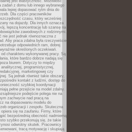
zdalnej jest elastyczność. Możliwość
 zadań z domu lub innego wybranego
ala lepiej dopasować rytm dnia do
trzeb. Dla części pracowników
oszczędność czasu, który wcześniej
czany na dojazdy. Dla innych oznacza
ój, lepszą koncentrację lub szansę na
obowiązków zawodowych z rodzinnymi.
 nie jest jednak równoznaczna z
d. Aby praca zdalna była rzeczywiście
otrzebuje odpowiednich ram, dobrej
i wyraźnie określonych oczekiwań.
y od charakteru wykonywanej pracy. Są
ania, które bardzo dobrze nadają się
i poza biurem. Dotyczy to między
 analitycznej, programistycznej,
 redakcyjnej, marketingowej czy
jnej. Są jednak również takie obszary,
zpośredni kontakt z ludźmi, dostęp do
konieczność szybkiej koordynacji
dniają pełne przejście na model zdalny.
ozsądniejsze podejście polega nie na
jnym zachwycie nad pracą na
lecz na dopasowaniu modelu do
rzeb organizacji i zespołu. Skuteczna
 opiera się na zaufaniu. Firmy, które
tąpić bezpośrednią obecność nadmierną
ęsto szybko przekonują się, że takie
zynosi odwrotny skutek. Pracownicy
serwowani, tracą motywację i skupiają