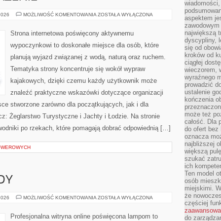
wiadomości, 
podsumowani
SPRZĘT
2026
MOŻLIWOŚĆ KOMENTOWANIA
ZOSTAŁA WYŁĄCZONA
aspektem je
I
zawodowym a
WYPOSAŻENIE
największą t
Strona internetowa poświęcony aktywnemu
dyscypliny, 
wypoczynkowi to doskonałe miejsce dla osób, które
się od obowi
kroków od ku
planują wyjazd związanej z wodą, naturą oraz ruchem.
ciągłej dos
Tematyka strony koncentruje się wokół wypraw
wieczorem, w
wyraźnego m
kajakowych, dzięki czemu każdy użytkownik może
prowadzić do
ustalenie go
znaleźć praktyczne wskazówki dotyczące organizacji
kończenia o
ce stworzone zarówno dla początkujących, jak i dla
przeznaczon
może też po
: Żeglarstwo Turystyczne i Jachty i Łodzie. Na stronie
całość. Dla
odniki po rzekach, które pomagają dobrać odpowiednią […]
do ofert bez
oznacza moż
najbliższej 
ROWEROWYCH
większą pulę
szukać zatru
ich kompeten
Ten model o
DY
osób mieszk
miejskimi. W
że nowoczes
NOWOŚCI
2026
MOŻLIWOŚĆ KOMENTOWANIA
ZOSTAŁA WYŁĄCZONA
częściej fun
I
TRENDY
zaawansowa
Profesjonalna witryna online poświęcona lampom to
do zarządzan