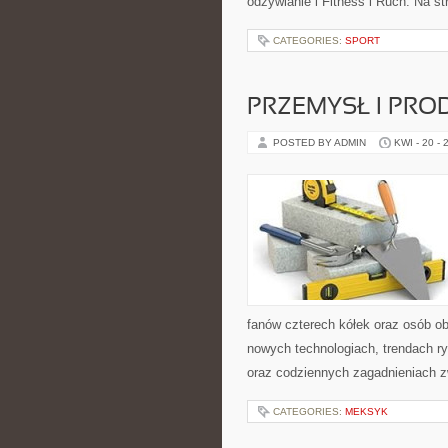
odżywianie i Fitness i Ruch. Na s
CATEGORIES:
SPORT
PRZEMYSŁ I PRO
POSTED BY ADMIN
KWI - 20 - 
fanów czterech kółek oraz osób ob
nowych technologiach, trendach ry
oraz codziennych zagadnieniach 
CATEGORIES:
MEKSYK