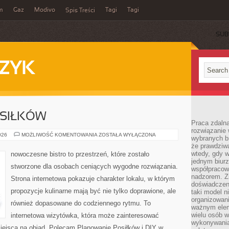
m
Gaz
Modivo
Tagi
Tagi
Spis Treści
SUB
ZYK
SIŁKÓW
Praca zdalna
rozwiązanie 
PLANOWANIE
026
MOŻLIWOŚĆ KOMENTOWANIA
ZOSTAŁA WYŁĄCZONA
wybranych br
POSIŁKÓW
że prawdziwa
wtedy, gdy 
nowoczesne bistro to przestrzeń, które zostało
jednym biurz
stworzone dla osobach ceniących wygodne rozwiązania.
współpracow
nadzorem. Z
Strona internetowa pokazuje charakter lokalu, w którym
doświadczeni
propozycje kulinarne mają być nie tylko doprawione, ale
taki model 
organizowani
również dopasowane do codziennego rytmu. To
ważnym elem
wielu osób 
internetowa wizytówka, która może zainteresować
wykonywania
ejsca na obiad. Polecam Planowanie Posiłków i DIY w