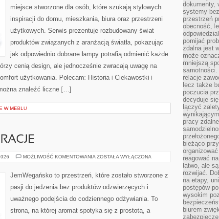
dokumenty, w
miejsce stworzone dla osób, które szukają stylowych
systemy bez
inspiracji do domu, mieszkania, biura oraz przestrzeni
przestrzeń p
obecność, le
użytkowych. Serwis prezentuje rozbudowany świat
odpowiedzia
pomijać prob
produktów związanych z aranżacją światła, pokazując
zdalna jest 
jak odpowiednio dobrane lampy potrafią odmienić każde
może oznacz
mniejszą sp
którzy cenią design, ale jednocześnie zwracają uwagę na
samotności. 
omfort użytkowania. Polecam: Historia i Ciekawostki i
relacje zawo
lecz także b
 można znaleźć liczne […]
poczucia prz
decyduje się
łączyć zalet
E W MEBLU
wynikającym
pracy zdaln
samodzielno
przełożonego
RACJE
bieżąco prz
organizować 
SEZONOWE
2026
MOŻLIWOŚĆ KOMENTOWANIA
ZOSTAŁA WYŁĄCZONA
reagować na
INSPIRACJE
łatwo, ale s
rozwijać. Do
JemWegańsko to przestrzeń, które zostało stworzone z
na etapy, un
pasji do jedzenia bez produktów odzwierzęcych i
postępów po
wysokim pozi
uważnego podejścia do codziennego odżywiania. To
bezpieczeńs
biurem zwię
strona, na której aromat spotyka się z prostotą, a
zabezpiecze