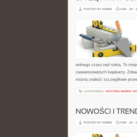
POSTED BY ADMIN
KWI - 29 - 
wolnego czasu nad rzeką. To miejs
zaawansowanych kajakarzy. Zobacz
można znaleźć szczegółowe przew
CATEGORIES:
HISTORIA MAREK 
NOWOŚCI I TREN
POSTED BY ADMIN
KWI - 28 - 