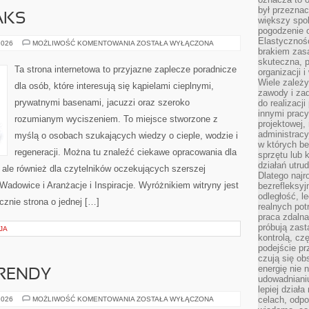
był przezna
AKS
większy spok
pogodzenie 
Elastyczność
LIFESTYLE
2026
MOŻLIWOŚĆ KOMENTOWANIA
ZOSTAŁA WYŁĄCZONA
&
brakiem zasa
RELAKS
skuteczna, p
Ta strona internetowa to przyjazne zaplecze poradnicze
organizacji 
Wiele zależ
dla osób, które interesują się kąpielami cieplnymi,
zawody i zad
prywatnymi basenami, jacuzzi oraz szeroko
do realizacj
innymi pracy
rozumianym wyciszeniem. To miejsce stworzone z
projektowej,
administracy
myślą o osobach szukających wiedzy o cieple, wodzie i
w których be
regeneracji. Można tu znaleźć ciekawe opracowania dla
sprzętu lub 
działań utru
ale również dla czytelników oczekujących szerszej
Dlatego najr
dowice i Aranżacje i Inspiracje. Wyróżnikiem witryny jest
bezrefleksy
odległość, 
ącznie strona o jednej […]
realnych pot
praca zdalna
próbują zas
JA
kontrolą, cz
podejście pr
czują się ob
energię nie n
RENDY
udowadniani
lepiej dział
WSPÓŁCZESNE
celach, odpo
2026
MOŻLIWOŚĆ KOMENTOWANIA
ZOSTAŁA WYŁĄCZONA
TRENDY