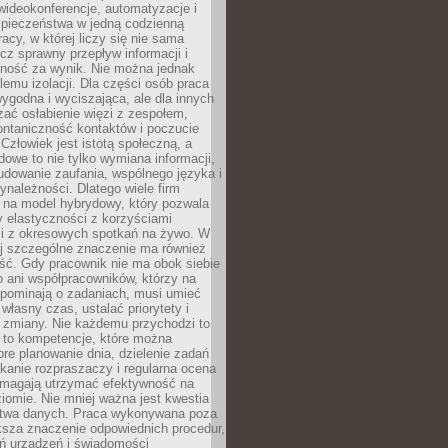
ideokonferencje, automatyzacje i
pieczeństwa w jedną codzienną
racy, w której liczy się nie sama
cz sprawny przepływ informacji i
lność za wynik. Nie można jednak
lemu izolacji. Dla części osób praca
wygodna i wyciszająca, ale dla innych
ać osłabienie więzi z zespołem,
ontaniczność kontaktów i poczucie
Człowiek jest istotą społeczną, a
dowe to nie tylko wymiana informacji,
udowanie zaufania, wspólnego języka i
ynależności. Dlatego wiele firm
 na model hybrydowy, który pozwala
y elastyczności z korzyściami
i z okresowych spotkań na żywo. W
ej szczególne znaczenie ma również
ść. Gdy pracownik nie ma obok siebie
 ani współpracowników, którzy na
ypominają o zadaniach, musi umieć
własny czas, ustalać priorytety i
 zmiany. Nie każdemu przychodzi to
ą to kompetencje, które można
bre planowanie dnia, dzielenie zadań
ikanie rozpraszaczy i regularna ocena
magają utrzymać efektywność na
omie. Nie mniej ważna jest kwestia
twa danych. Praca wykonywana poza
ksza znaczenie odpowiednich procedur,
ń urządzeń i świadomości