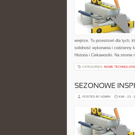
wnętrze. To przestrzeń dla tych, 
solidność wykonania i codzienny k
Historia i Ciekawostki. Na stronie
CATEGORIES:
NOWE TECHNOLOGI
SEZONOWE INSPI
POSTED BY ADMIN
KWI - 23 - 