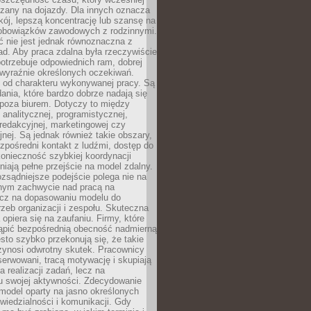
czany na dojazdy. Dla innych oznacza
ój, lepszą koncentrację lub szansę na
obowiązków zawodowych z rodzinnymi.
 nie jest jednak równoznaczna z
d. Aby praca zdalna była rzeczywiście
otrzebuje odpowiednich ram, dobrej
i wyraźnie określonych oczekiwań.
y od charakteru wykonywanej pracy. Są
ania, które bardzo dobrze nadają się
i poza biurem. Dotyczy to między
 analitycznej, programistycznej,
 redakcyjnej, marketingowej czy
jnej. Są jednak również takie obszary,
zpośredni kontakt z ludźmi, dostęp do
konieczność szybkiej koordynacji
dniają pełne przejście na model zdalny.
ozsądniejsze podejście polega nie na
jnym zachwycie nad pracą na
lecz na dopasowaniu modelu do
rzeb organizacji i zespołu. Skuteczna
 opiera się na zaufaniu. Firmy, które
tąpić bezpośrednią obecność nadmierną
ęsto szybko przekonują się, że takie
zynosi odwrotny skutek. Pracownicy
serwowani, tracą motywację i skupiają
a realizacji zadań, lecz na
u swojej aktywności. Zdecydowanie
a model oparty na jasno określonych
wiedzialności i komunikacji. Gdy