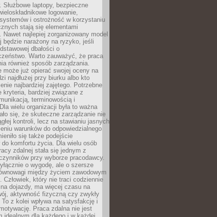
. Służbowe laptopy, bezpieczne
wieloskładnikowe logowanie,
 systemów i ostrożność w korzystaniu
icznych stają się elementami
. Nawet najlepiej zorganizowany model
j będzie narażony na ryzyko, jeśli
dstawowej dbałości o
czeństwo. Warto zauważyć, że praca
ia również sposób zarządzania.
e może już opierać swojej oceny na
zi najdłużej przy biurku albo kto
enie najbardziej zajętego. Potrzebne
e kryteria, bardziej związane z
munikacją, terminowością i
Dla wielu organizacji była to ważna
ało się, że skuteczne zarządzanie nie
głej kontroli, lecz na stawianiu jasnych
rzeniu warunków do odpowiedzialnego
mieniło się także podejście
do komfortu życia. Dla wielu osób
acy zdalnej stała się jednym z
czynników przy wyborze pracodawcy.
yłącznie o wygodę, ale o szersze
równowagi między życiem zawodowym
 Człowiek, który nie traci codziennie
 na dojazdy, ma więcej czasu na
wój, aktywność fizyczną czy zwykły
To z kolei wpływa na satysfakcję i
motywację. Praca zdalna nie jest
 idealnym dla każdego i w każdej