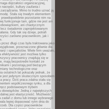
maga dojrzałości organizacyjnej,
 narzędzi, kultury zaufania i
zarządzania. Mimo to trudno uznać ją
 modę. Stała się trwałym elementem
i prawdopodobnie pozostanie nim na
iej funkcjonuje tam, gdzie nie jest ani
obowiązkiem, ani chaotycznym
, lecz świadomie zaprojektowanym
łania. Gdy tak się dzieje, potrafi
rzyści zarówno pracownikom, jak i
m.
 przez długi czas była traktowana jako
wyjątkowe, przeznaczone głównie dla
anż i specjalistów. Wiele firm uważało,
 efektywność jest możliwa tylko
wszyscy pracownicy znajdują się w
e, mają bezpośredni kontakt ze
nikami i pozostają pod bieżącym
miany technologiczne oraz
a ostatnich lat pokazały jednak, że
nie jest jedynym skutecznym sposobem
a pracy. Dziś praca zdalna stała się
entem współczesnego rynku, a dla
wręcz podstawowym trybem
 obowiązków. Jedną z największych
zdalnej jest elastyczność. Możliwość
 zadań z domu lub innego wybranego
ala lepiej dopasować rytm dnia do
trzeb. Dla części pracowników
oszczędność czasu, który wcześniej