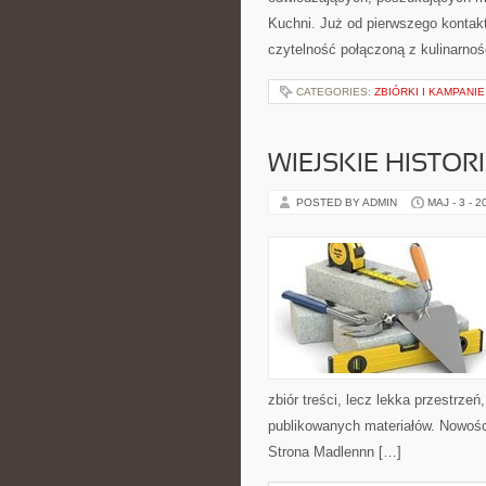
Kuchni. Już od pierwszego kontak
czytelność połączoną z kulinarnoś
CATEGORIES:
ZBIÓRKI I KAMPANI
WIEJSKIE HISTOR
POSTED BY ADMIN
MAJ - 3 - 2
zbiór treści, lecz lekka przestrze
publikowanych materiałów. Nowości
Strona Madlennn […]