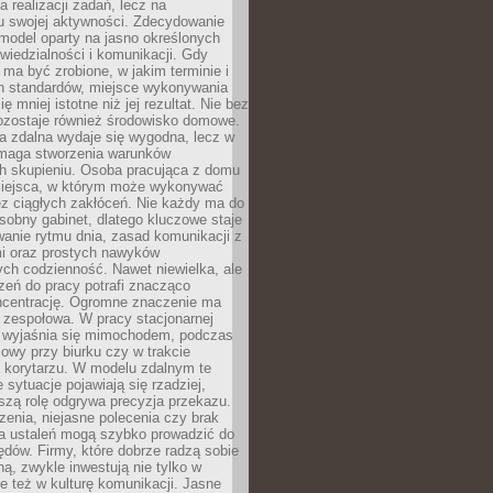
a realizacji zadań, lecz na
u swojej aktywności. Zdecydowanie
a model oparty na jasno określonych
wiedzialności i komunikacji. Gdy
ma być zrobione, w jakim terminie i
ch standardów, miejsce wykonywania
ię mniej istotne niż jej rezultat. Nie bez
ozostaje również środowisko domowe.
ca zdalna wydaje się wygodna, lecz w
maga stworzenia warunków
ch skupieniu. Osoba pracująca z domu
miejsca, w którym może wykonywać
z ciągłych zakłóceń. Nie każdy ma do
sobny gabinet, dlatego kluczowe staje
anie rytmu dnia, zasad komunikacji z
 oraz prostych nawyków
ch codzienność. Nawet niewielka, ale
rzeń do pracy potrafi znacząco
ncentrację. Ogromne znaczenie ma
 zespołowa. W pracy stacjonarnej
y wyjaśnia się mimochodem, podczas
mowy przy biurku czy w trakcie
a korytarzu. W modelu zdalnym te
 sytuacje pojawiają się rzadziej,
szą rolę odgrywa precyzja przekazu.
enia, niejasne polecenia czy brak
ia ustaleń mogą szybko prowadzić do
błędów. Firmy, które dobrze radzą sobie
ną, zwykle inwestują nie tylko w
le też w kulturę komunikacji. Jasne