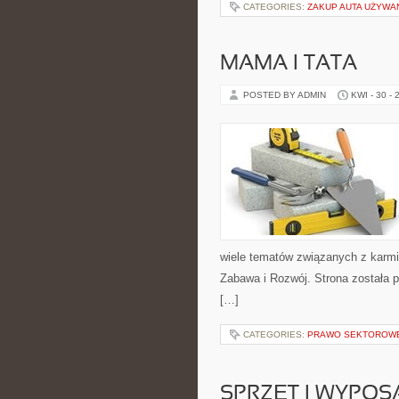
CATEGORIES:
ZAKUP AUTA UŻYW
MAMA I TATA
POSTED BY ADMIN
KWI - 30 - 
wiele tematów związanych z karmie
Zabawa i Rozwój. Strona została 
[…]
CATEGORIES:
PRAWO SEKTOROW
SPRZĘT I WYPOS