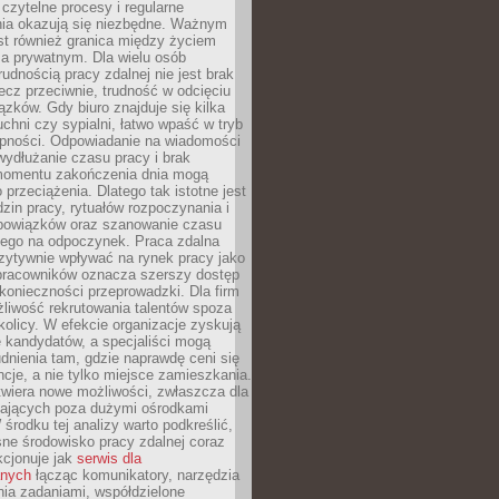
czytelne procesy i regularne
a okazują się niezbędne. Ważnym
st również granica między życiem
 prywatnym. Dla wielu osób
rudnością pracy zdalnej nie jest brak
lecz przeciwnie, trudność w odcięciu
ązków. Gdy biuro znajduje się kilka
chni czy sypialni, łatwo wpaść w tryb
tępności. Odpowiadanie na wiadomości
ydłużanie czasu pracy i brak
omentu zakończenia dnia mogą
 przeciążenia. Dlatego tak istotne jest
dzin pracy, rytuałów rozpoczynania i
bowiązków oraz szanowanie czasu
ego na odpoczynek. Praca zdalna
zytywnie wpływać na rynek pracy jako
 pracowników oznacza szerszy dostęp
 konieczności przeprowadzki. Dla firm
liwość rekrutowania talentów spoza
okolicy. W efekcie organizacje zyskują
 kandydatów, a specjaliści mogą
dnienia tam, gdzie naprawdę ceni się
cje, a nie tylko miejsce zamieszkania.
twiera nowe możliwości, zwłaszcza dla
ających poza dużymi ośrodkami
 środku tej analizy warto podkreślić,
ne środowisko pracy zdalnej coraz
kcjonuje jak
serwis dla
nych
łącząc komunikatory, narzędzia
ia zadaniami, współdzielone