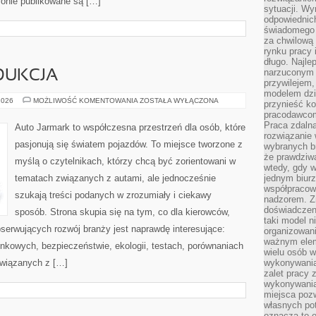
tronie publikowane są […]
sytuacji. Wy
odpowiednich
świadomego 
za chwilową
rynku pracy 
długo. Najlep
narzuconym 
DUKCJA
przywilejem
modelem dzia
PRZEMYSŁ
2026
MOŻLIWOŚĆ KOMENTOWANIA
ZOSTAŁA WYŁĄCZONA
przynieść ko
I
pracodawco
PRODUKCJA
Praca zdalna
Auto Jarmark to współczesna przestrzeń dla osób, które
rozwiązanie 
pasjonują się światem pojazdów. To miejsce tworzone z
wybranych br
że prawdziwa
myślą o czytelnikach, którzy chcą być zorientowani w
wtedy, gdy 
tematach związanych z autami, ale jednocześnie
jednym biurz
współpracow
szukają treści podanych w zrozumiały i ciekawy
nadzorem. Z
doświadczeni
sposób. Strona skupia się na tym, co dla kierowców,
taki model 
serwujących rozwój branży jest naprawdę interesujące:
organizowani
ważnym elem
nkowych, bezpieczeństwie, ekologii, testach, porównaniach
wielu osób 
związanych z […]
wykonywania
zalet pracy 
wykonywania
miejsca pozw
własnych po
oznacza to 