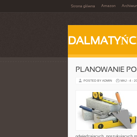
Amazon
Archiwu
Strona główna
DALMATYŃC
PLANOWANIE PO
POSTED BY ADMIN
MAJ - 4 - 2
odwiedzających, poszukujących mi