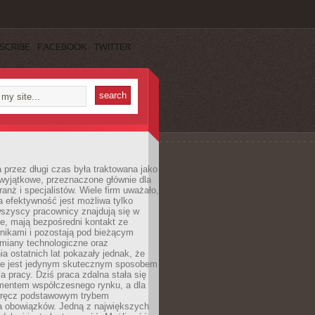
SCRIBE
FACEBOOK
TWITTER
 przez długi czas była traktowana jako
wyjątkowe, przeznaczone głównie dla
anż i specjalistów. Wiele firm uważało,
 efektywność jest możliwa tylko
wszyscy pracownicy znajdują się w
e, mają bezpośredni kontakt ze
nikami i pozostają pod bieżącym
miany technologiczne oraz
a ostatnich lat pokazały jednak, że
nie jest jedynym skutecznym sposobem
a pracy. Dziś praca zdalna stała się
entem współczesnego rynku, a dla
wręcz podstawowym trybem
 obowiązków. Jedną z największych