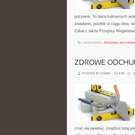
pożywna. To baza kulinarnych wsk
śniadanie, posiłek w ciągu dnia, 
Zobacz także Przepisy Wegetaria
CATEGORIES:
RODZINA I WYCHOW
ZDROWE ODCHUD
POSTED BY ADMIN
KWI - 21 - 
czuć się pewniej, znajdzie tutaj