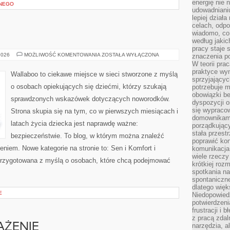
energię nie n
ANEGO
udowadniani
lepiej dział
celach, odpo
wiadomo, co 
według jaki
pracy staje s
MAMA
2026
MOŻLIWOŚĆ KOMENTOWANIA
ZOSTAŁA WYŁĄCZONA
znaczenia p
I
W teorii pra
TATA
praktyce wy
Wallaboo to ciekawe miejsce w sieci stworzone z myślą
sprzyjający
o osobach opiekujących się dziećmi, którzy szukają
potrzebuje 
obowiązki be
sprawdzonych wskazówek dotyczących noworodków.
dyspozycji o
się wypracow
Strona skupia się na tym, co w pierwszych miesiącach i
domownikami
latach życia dziecka jest naprawdę ważne:
porządkujący
stała przest
bezpieczeństwie. To blog, w którym można znaleźć
poprawić ko
niem. Nowe kategorie na stronie to: Sen i Komfort i
komunikacja
wiele rzecz
przygotowana z myślą o osobach, które chcą podejmować
krótkiej roz
spotkania n
spontaniczne
dlatego więk
E
Niedopowiedz
potwierdzen
frustracji i 
z pracą zdal
AŻENIE
narzędzia, a