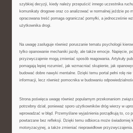
szybkiej decyzji, kiedy należy przepuścić innego uczestnika ruchu
komunikaty drogowe oraz co analizować w normalnej jeździe po mi
opracowana treść pomaga ograniczać pomyłki, a jednocześnie 
użytkownika drogi.
Na uwagę zasługuje również poruszanie tematu psychologii kierow
tylko opanowanie mechaniki jazdy, ale także emocje. Napięcie, p
przyzwyczajenie mogą zmieniać sposób reagowania. Artykuły publ
pomagają lepiej rozumieć, jak wzmacniać skupienie, jak opanowy
budować dobre nawyki mentalne. Dzięki temu portal pełni rolę nie
informacji, lecz również pomocnika w budowaniu odpowiedzialnośc
Strona poświęca uwagę również popularnym przekonaniom związa
potrzebny dział, ponieważ sporo użytkowników dróg wierzy w upr
wprowadzać w błąd. Przemyślane wyjaśnienia porządkują to, co p
powtarzane bez refleksji. Dzięki temu odbiorca może świadomiej 
motoryzacyjnej, a także zmieniać nieprawidłowe przyzwyczajenia.