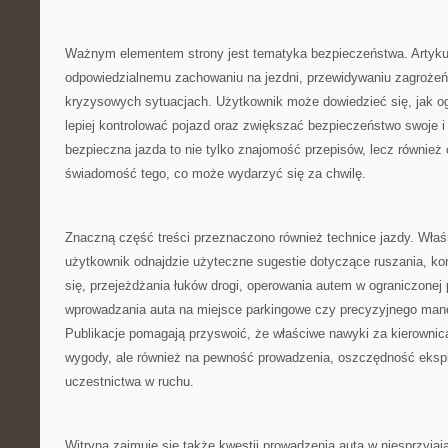
Ważnym elementem strony jest tematyka bezpieczeństwa. Artykuł
odpowiedzialnemu zachowaniu na jezdni, przewidywaniu zagrożeń
kryzysowych sytuacjach. Użytkownik może dowiedzieć się, jak o
lepiej kontrolować pojazd oraz zwiększać bezpieczeństwo swoje i
bezpieczna jazda to nie tylko znajomość przepisów, lecz również
świadomość tego, co może wydarzyć się za chwilę.
Znaczną część treści przeznaczono również technice jazdy. Wła
użytkownik odnajdzie użyteczne sugestie dotyczące ruszania, k
się, przejeżdżania łuków drogi, operowania autem w ograniczonej
wprowadzania auta na miejsce parkingowe czy precyzyjnego mane
Publikacje pomagają przyswoić, że właściwe nawyki za kierownicą
wygody, ale również na pewność prowadzenia, oszczędność eksplo
uczestnictwa w ruchu.
Witryna zajmuje się także kwestii prowadzenia auta w niesprzyjaj