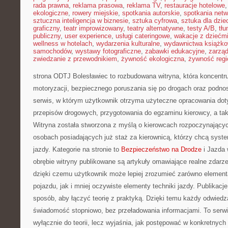
rada prawna
,
reklama prasowa
,
reklama TV
,
restauracje hotelowe
ekologiczne
,
rowery miejskie
,
spotkania autorskie
,
spotkania net
sztuczna inteligencja w biznesie
,
sztuka cyfrowa
,
sztuka dla dzie
graficzny
,
teatr improwizowany
,
teatry alternatywne
,
testy A/B
,
tł
publiczny
,
user experience
,
usługi cateringowe
,
wakacje z dziećm
wellness w hotelach
,
wydarzenia kulturalne
,
wydawnictwa książk
samochodów
,
wystawy fotograficzne
,
zabawki edukacyjne
,
zarzą
zwiedzanie z przewodnikiem
,
żywność ekologiczna
,
żywność regi
strona ODTJ Bolesławiec to rozbudowana witryna, która koncentr
motoryzacji, bezpiecznego poruszania się po drogach oraz podno
serwis, w którym użytkownik otrzyma użyteczne opracowania doty
przepisów drogowych, przygotowania do egzaminu kierowcy, a tak
Witryna została stworzona z myślą o kierowcach rozpoczynającyc
osobach posiadających już staż za kierownicą, którzy chcą syst
jazdy. Kategorie na stronie to
Bezpieczeństwo na Drodze
i Jazda
obrębie witryny publikowane są artykuły omawiające realne zdarze
dzięki czemu użytkownik może lepiej zrozumieć zarówno elemen
pojazdu, jak i mniej oczywiste elementy techniki jazdy. Publikacj
sposób, aby łączyć teorię z praktyką. Dzięki temu każdy odwie
świadomość stopniowo, bez przeładowania informacjami. To serwi
wyłącznie do teorii, lecz wyjaśnia, jak postępować w konkretnych