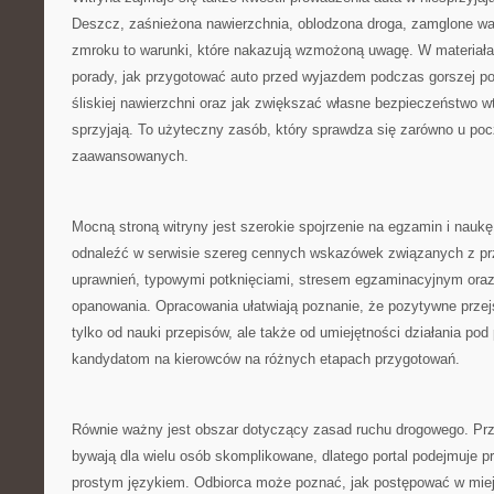
Deszcz, zaśnieżona nawierzchnia, oblodzona droga, zamglone war
zmroku to warunki, które nakazują wzmożoną uwagę. W materiał
porady, jak przygotować auto przed wyjazdem podczas gorszej p
śliskiej nawierzchni oraz jak zwiększać własne bezpieczeństwo w
sprzyjają. To użyteczny zasób, który sprawdza się zarówno u pocz
zaawansowanych.
Mocną stroną witryny jest szerokie spojrzenie na egzamin i nauk
odnaleźć w serwisie szereg cennych wskazówek związanych z p
uprawnień, typowymi potknięciami, stresem egzaminacyjnym ora
opanowania. Opracowania ułatwiają poznanie, że pozytywne przej
tylko od nauki przepisów, ale także od umiejętności działania pod
kandydatom na kierowców na różnych etapach przygotowań.
Równie ważny jest obszar dotyczący zasad ruchu drogowego. Pr
bywają dla wielu osób skomplikowane, dlatego portal podejmuje pr
prostym językiem. Odbiorca może poznać, jak postępować w mi