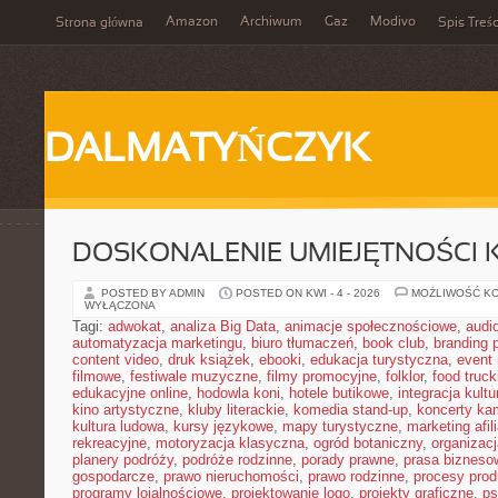
Amazon
Archiwum
Gaz
Modivo
Strona główna
Spis Treśc
DALMATYŃCZYK
DOSKONALENIE UMIEJĘTNOŚCI 
POSTED BY ADMIN
POSTED ON KWI - 4 - 2026
MOŻLIWOŚĆ K
WYŁĄCZONA
Tagi:
adwokat
,
analiza Big Data
,
animacje społecznościowe
,
audi
automatyzacja marketingu
,
biuro tłumaczeń
,
book club
,
branding 
content video
,
druk książek
,
ebooki
,
edukacja turystyczna
,
event
filmowe
,
festiwale muzyczne
,
filmy promocyjne
,
folklor
,
food truck
edukacyjne online
,
hodowla koni
,
hotele butikowe
,
integracja kult
kino artystyczne
,
kluby literackie
,
komedia stand-up
,
koncerty ka
kultura ludowa
,
kursy językowe
,
mapy turystyczne
,
marketing afil
rekreacyjne
,
motoryzacja klasyczna
,
ogród botaniczny
,
organizac
planery podróży
,
podróże rodzinne
,
porady prawne
,
prasa bizneso
gospodarcze
,
prawo nieruchomości
,
prawo rodzinne
,
procesy prod
programy lojalnościowe
,
projektowanie logo
,
projekty graficzne
,
ps