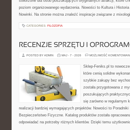
stworzone dla osób poszukujących oryginalnych atrakcji, które 
poziom organizowanego wydarzenia. Nowości to Kultura i Historia 
Nowinki. Na stronie można znaleźć inspiracje związane z mixolog
CATEGORIES:
FILOZOFIA
RECENZJE SPRZĘTU I OPROGRA
POSTED BY ADMIN
MAJ - 7 - 2026
MOŻLIWOŚĆ KOMENTOWAN
Sklep-Feniks.pl to nowocze
które cenią solidne wykonan
szybkie zakupy bez wychod
została przygotowana z my
poszukujących praktycznyc
się zarówno w regularnym k
realizacji bardziej wymagających projektów. Nowości to Poradniki i 
Bezpieczeństwo Fizyczne. Katalog produktów została opracowana
odpowiadać na potrzeby różnych klientów. Dzięki temu użytkown