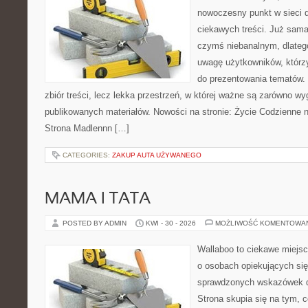
nowoczesny punkt w sieci 
ciekawych treści. Już sama
czymś niebanalnym, dlateg
uwagę użytkowników, którzy
do prezentowania tematów. 
zbiór treści, lecz lekka przestrzeń, w której ważne są zarówno wy
publikowanych materiałów. Nowości na stronie: Życie Codzienne 
Strona Madlennn […]
CATEGORIES:
ZAKUP AUTA UŻYWANEGO
MAMA I TATA
POSTED BY ADMIN
KWI - 30 - 2026
MOŻLIWOŚĆ KOMENTOWA
Wallaboo to ciekawe miejsc
o osobach opiekujących się
sprawdzonych wskazówek 
Strona skupia się na tym, 