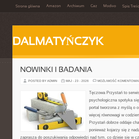
Amazon
Archiwum
Gaz
Modivo
Strona główna
Spis Treśc
DALMATYŃCZYK
NOWINKI I BADANIA
POSTED BY ADMIN
MAJ - 23 - 2026
MOŻLIWOŚĆ KOMENTOWA
Tęczowa Przystań to serwi
psychologiczna spotyka się
portal tworzona z myślą o 
więcej równowagi w codzie
Przystań dobrze oddaje cha
ponieważ kojarzy się z nadz
zaprasza do poszukiwania odpowiedzi nad tym, co dzieje się w c