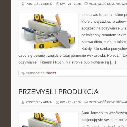
POSTED BY ADMIN
KWI - 21 - 2026
MOŻLIWOŚĆ KOMENTOWA
ten serwis to portal, które
które chcą zadbać o zdrowi
spojrzeć na odżywianie w s
poświęcony tematom takim 
zdrowa dieta, ruch, a takż
Każdy, kto szuka pomysłów, 
czuć się pewniej, znajdzie tutaj pomocne wskazówki. Polecam D
odżywianie i Fitness i Ruch. Na stronie publikowane są […]
CATEGORIES:
SPORT
PRZEMYSŁ I PRODUKCJA
POSTED BY ADMIN
KWI - 20 - 2026
MOŻLIWOŚĆ KOMENTOWA
Auto Jarmark to współczesn
pasjonują się światem poja
myślą o czytelnikach, któr