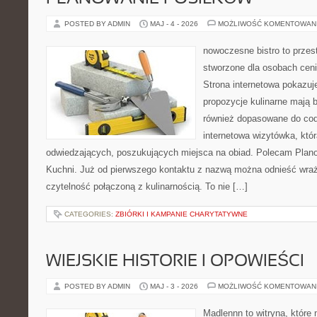
POSTED BY ADMIN
MAJ - 4 - 2026
MOŻLIWOŚĆ KOMENTOWAN
nowoczesne bistro to przest
stworzone dla osobach cen
Strona internetowa pokazuje
propozycje kulinarne mają b
również dopasowane do cod
internetowa wizytówka, któ
odwiedzających, poszukujących miejsca na obiad. Polecam Plano
Kuchni. Już od pierwszego kontaktu z nazwą można odnieść wraże
czytelność połączoną z kulinarnością. To nie […]
CATEGORIES:
ZBIÓRKI I KAMPANIE CHARYTATYWNE
WIEJSKIE HISTORIE I OPOWIEŚCI
POSTED BY ADMIN
MAJ - 3 - 2026
MOŻLIWOŚĆ KOMENTOWAN
Madlennn to witryna, które