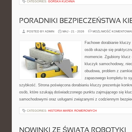
CATEGORIES:
GÓRSKA KUCHNIA
PORADNIKI BEZPIECZEŃSTWA K
POSTED BY ADMIN
MAJ - 21 - 2026
MOŻLIWOŚĆ KOMENTOWA
Fachowe dorabianie kluczy t
osób okazuje się praktycz
momencie. Zgubiony klucz 
kluczyk samochodowy, niedz
obudowa, problem z zamkie
zapasowego kompletu to syt
szybkość. Strona poświęcona dorabianiu kluczy prezentuje konkre
osób, które szukają doświadczonego punktu zajmującego się klu
samochodowymi oraz usługami związanymi z codziennym bezpie
CATEGORIES:
HISTORIA MAREK ROWEROWYCH
NOWINKI ZE ŚWIATA ROBOTYKI