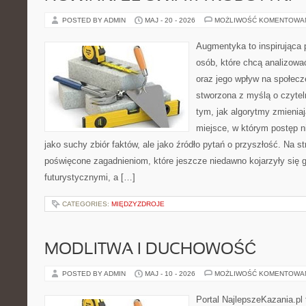
POSTED BY ADMIN
MAJ - 20 - 2026
MOŻLIWOŚĆ KOMENTOWA
Augmentyka to inspirująca p
osób, które chcą analizowa
oraz jego wpływ na społecz
stworzona z myślą o czyteln
tym, jak algorytmy zmienia
miejsce, w którym postęp ni
jako suchy zbiór faktów, ale jako źródło pytań o przyszłość. Na s
poświęcone zagadnieniom, które jeszcze niedawno kojarzyły się g
futurystycznymi, a […]
CATEGORIES:
MIĘDZYZDROJE
MODLITWA I DUCHOWOŚĆ
POSTED BY ADMIN
MAJ - 10 - 2026
MOŻLIWOŚĆ KOMENTOWA
Portal NajlepszeKazania.pl