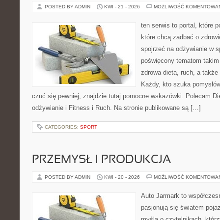
POSTED BY ADMIN
KWI - 21 - 2026
MOŻLIWOŚĆ KOMENTOWA
ten serwis to portal, które
które chcą zadbać o zdrowi
spojrzeć na odżywianie w s
poświęcony tematom takim 
zdrowa dieta, ruch, a takż
Każdy, kto szuka pomysłów, 
czuć się pewniej, znajdzie tutaj pomocne wskazówki. Polecam D
odżywianie i Fitness i Ruch. Na stronie publikowane są […]
CATEGORIES:
SPORT
PRZEMYSŁ I PRODUKCJA
POSTED BY ADMIN
KWI - 20 - 2026
MOŻLIWOŚĆ KOMENTOWA
Auto Jarmark to współczesn
pasjonują się światem poja
myślą o czytelnikach, któr