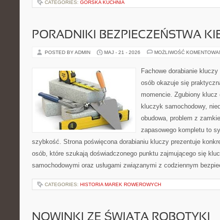
CATEGORIES:
GÓRSKA KUCHNIA
PORADNIKI BEZPIECZEŃSTWA K
POSTED BY ADMIN
MAJ - 21 - 2026
MOŻLIWOŚĆ KOMENTOWA
Fachowe dorabianie kluczy t
osób okazuje się praktycz
momencie. Zgubiony klucz 
kluczyk samochodowy, niedz
obudowa, problem z zamkie
zapasowego kompletu to syt
szybkość. Strona poświęcona dorabianiu kluczy prezentuje konkre
osób, które szukają doświadczonego punktu zajmującego się klu
samochodowymi oraz usługami związanymi z codziennym bezpie
CATEGORIES:
HISTORIA MAREK ROWEROWYCH
NOWINKI ZE ŚWIATA ROBOTYKI