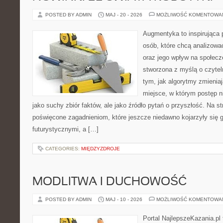
POSTED BY ADMIN
MAJ - 20 - 2026
MOŻLIWOŚĆ KOMENTOWA
Augmentyka to inspirująca p
osób, które chcą analizowa
oraz jego wpływ na społecz
stworzona z myślą o czyteln
tym, jak algorytmy zmienia
miejsce, w którym postęp ni
jako suchy zbiór faktów, ale jako źródło pytań o przyszłość. Na s
poświęcone zagadnieniom, które jeszcze niedawno kojarzyły się g
futurystycznymi, a […]
CATEGORIES:
MIĘDZYZDROJE
MODLITWA I DUCHOWOŚĆ
POSTED BY ADMIN
MAJ - 10 - 2026
MOŻLIWOŚĆ KOMENTOWA
Portal NajlepszeKazania.pl