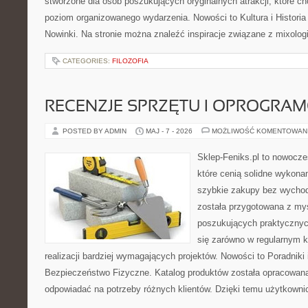
stworzone dla osób poszukujących oryginalnych atrakcji, które 
poziom organizowanego wydarzenia. Nowości to Kultura i Historia 
Nowinki. Na stronie można znaleźć inspiracje związane z mixolog
CATEGORIES:
FILOZOFIA
RECENZJE SPRZĘTU I OPROGRA
POSTED BY ADMIN
MAJ - 7 - 2026
MOŻLIWOŚĆ KOMENTOWAN
Sklep-Feniks.pl to nowocze
które cenią solidne wykonan
szybkie zakupy bez wychod
została przygotowana z my
poszukujących praktycznyc
się zarówno w regularnym k
realizacji bardziej wymagających projektów. Nowości to Poradniki i 
Bezpieczeństwo Fizyczne. Katalog produktów została opracowana
odpowiadać na potrzeby różnych klientów. Dzięki temu użytkown