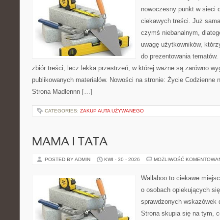
nowoczesny punkt w sieci 
ciekawych treści. Już sama
czymś niebanalnym, dlateg
uwagę użytkowników, którzy
do prezentowania tematów. 
zbiór treści, lecz lekka przestrzeń, w której ważne są zarówno wy
publikowanych materiałów. Nowości na stronie: Życie Codzienne 
Strona Madlennn […]
CATEGORIES:
ZAKUP AUTA UŻYWANEGO
MAMA I TATA
POSTED BY ADMIN
KWI - 30 - 2026
MOŻLIWOŚĆ KOMENTOWA
Wallaboo to ciekawe miejsc
o osobach opiekujących się
sprawdzonych wskazówek 
Strona skupia się na tym, 