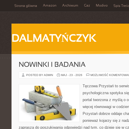
Amazon
Archiwum
Gaz
Modivo
Strona główna
Spis Treśc
DALMATYŃCZYK
NOWINKI I BADANIA
POSTED BY ADMIN
MAJ - 23 - 2026
MOŻLIWOŚĆ KOMENTOWA
Tęczowa Przystań to serwi
psychologiczna spotyka się
portal tworzona z myślą o 
więcej równowagi w codzie
Przystań dobrze oddaje cha
ponieważ kojarzy się z nadz
zaprasza do poszukiwania odpowiedzi nad tym, co dzieje się w c