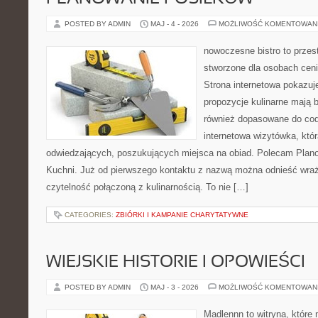
POSTED BY ADMIN
MAJ - 4 - 2026
MOŻLIWOŚĆ KOMENTOWAN
nowoczesne bistro to przest
stworzone dla osobach cen
Strona internetowa pokazuje
propozycje kulinarne mają b
również dopasowane do cod
internetowa wizytówka, któ
odwiedzających, poszukujących miejsca na obiad. Polecam Plano
Kuchni. Już od pierwszego kontaktu z nazwą można odnieść wraże
czytelność połączoną z kulinarnością. To nie […]
CATEGORIES:
ZBIÓRKI I KAMPANIE CHARYTATYWNE
WIEJSKIE HISTORIE I OPOWIEŚCI
POSTED BY ADMIN
MAJ - 3 - 2026
MOŻLIWOŚĆ KOMENTOWAN
Madlennn to witryna, które