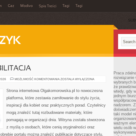
m
Gaz
Modivo
Tagi
Tagi
Spis Treści
SUB
ZYK
ILITACJA
Praca zdalna
rozwiązanie 
ZDROWIE
 2026
MOŻLIWOŚĆ KOMENTOWANIA
ZOSTAŁA WYŁĄCZONA
wybranych br
I
REHABILITACJA
że prawdziwa
Strona internetowa Olgakomorowska.pl to nowoczesna
wtedy, gdy 
jednym biurz
platforma, które zestawia zamiłowanie do stylu życia,
współpracow
nadzorem. Z
inspiracji dla kobiet oraz praktycznych porad. Czytelnicy
doświadczeni
mogą znaleźć tutaj rozbudowane materiały, które
taki model 
organizowani
pomagają w organizacji dnia. Witryna została stworzona
ważnym elem
z myślą o osobach, które cenią oryginalności oraz
wielu osób 
wykonywania
obrębie portalu można znaleźć publikacje dotyczące stylu,