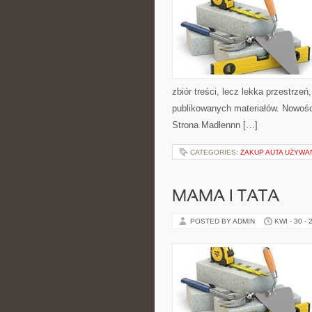
zbiór treści, lecz lekka przestrze
publikowanych materiałów. Nowości
Strona Madlennn […]
CATEGORIES:
ZAKUP AUTA UŻYW
MAMA I TATA
POSTED BY ADMIN
KWI - 30 - 