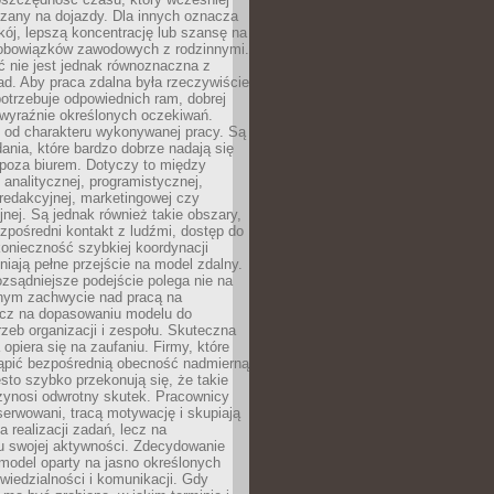
czany na dojazdy. Dla innych oznacza
ój, lepszą koncentrację lub szansę na
obowiązków zawodowych z rodzinnymi.
 nie jest jednak równoznaczna z
d. Aby praca zdalna była rzeczywiście
otrzebuje odpowiednich ram, dobrej
i wyraźnie określonych oczekiwań.
y od charakteru wykonywanej pracy. Są
ania, które bardzo dobrze nadają się
i poza biurem. Dotyczy to między
 analitycznej, programistycznej,
 redakcyjnej, marketingowej czy
jnej. Są jednak również takie obszary,
zpośredni kontakt z ludźmi, dostęp do
konieczność szybkiej koordynacji
dniają pełne przejście na model zdalny.
ozsądniejsze podejście polega nie na
jnym zachwycie nad pracą na
lecz na dopasowaniu modelu do
rzeb organizacji i zespołu. Skuteczna
 opiera się na zaufaniu. Firmy, które
tąpić bezpośrednią obecność nadmierną
ęsto szybko przekonują się, że takie
zynosi odwrotny skutek. Pracownicy
serwowani, tracą motywację i skupiają
a realizacji zadań, lecz na
u swojej aktywności. Zdecydowanie
a model oparty na jasno określonych
wiedzialności i komunikacji. Gdy