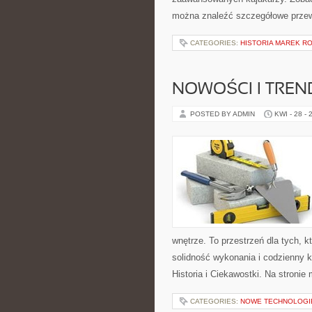
można znaleźć szczegółowe przew
CATEGORIES:
HISTORIA MAREK 
NOWOŚCI I TREN
POSTED BY ADMIN
KWI - 28 - 
wnętrze. To przestrzeń dla tych, 
solidność wykonania i codzienny k
Historia i Ciekawostki. Na stronie
CATEGORIES:
NOWE TECHNOLOGI