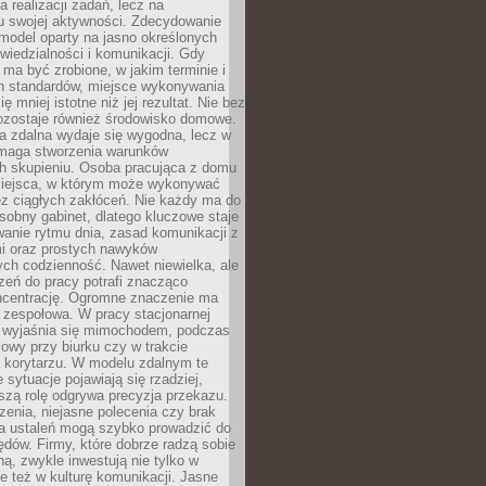
a realizacji zadań, lecz na
u swojej aktywności. Zdecydowanie
a model oparty na jasno określonych
wiedzialności i komunikacji. Gdy
ma być zrobione, w jakim terminie i
ch standardów, miejsce wykonywania
ię mniej istotne niż jej rezultat. Nie bez
ozostaje również środowisko domowe.
ca zdalna wydaje się wygodna, lecz w
maga stworzenia warunków
ch skupieniu. Osoba pracująca z domu
miejsca, w którym może wykonywać
z ciągłych zakłóceń. Nie każdy ma do
sobny gabinet, dlatego kluczowe staje
anie rytmu dnia, zasad komunikacji z
 oraz prostych nawyków
ch codzienność. Nawet niewielka, ale
rzeń do pracy potrafi znacząco
ncentrację. Ogromne znaczenie ma
 zespołowa. W pracy stacjonarnej
y wyjaśnia się mimochodem, podczas
mowy przy biurku czy w trakcie
a korytarzu. W modelu zdalnym te
 sytuacje pojawiają się rzadziej,
szą rolę odgrywa precyzja przekazu.
enia, niejasne polecenia czy brak
ia ustaleń mogą szybko prowadzić do
błędów. Firmy, które dobrze radzą sobie
ną, zwykle inwestują nie tylko w
le też w kulturę komunikacji. Jasne