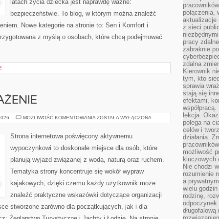
latach życia dziecka jest naprawdę ważne:
pracowników
połączenia, 
bezpieczeństwie. To blog, w którym można znaleźć
aktualizacje
niem. Nowe kategorie na stronie to: Sen i Komfort i
z sieci publ
niezbędnymi
przygotowana z myślą o osobach, które chcą podejmować
pracy zdalne
zabraknie po
cyberbezpie
zdalna zmien
E
Kierownik ni
tym, kto sied
sprawia wraż
stają się inn
AŻENIE
efektami, ko
współpracą. 
lekcja. Okaz
SPRZĘT
2026
MOŻLIWOŚĆ KOMENTOWANIA
ZOSTAŁA WYŁĄCZONA
polega na cią
I
WYPOSAŻENIE
celów i two
Strona internetowa poświęcony aktywnemu
działania. Z
pracowników 
wypoczynkowi to doskonałe miejsce dla osób, które
możliwość pr
kluczowych 
planują wyjazd związanej z wodą, naturą oraz ruchem.
Nie chodzi w
Tematyka strony koncentruje się wokół wypraw
rozumienie 
a prywatnym.
kajakowych, dzięki czemu każdy użytkownik może
wielu godzin
znaleźć praktyczne wskazówki dotyczące organizacji
rodzinę, roz
odpoczynek. 
ce stworzone zarówno dla początkujących, jak i dla
długofalową 
rozwiązaniem
: Żeglarstwo Turystyczne i Jachty i Łodzie. Na stronie