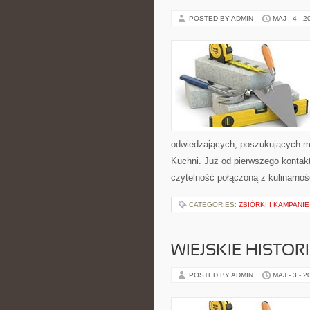
POSTED BY ADMIN
MAJ - 4 - 2
odwiedzających, poszukujących mi
Kuchni. Już od pierwszego kontak
czytelność połączoną z kulinarnoś
CATEGORIES:
ZBIÓRKI I KAMPANI
WIEJSKIE HISTOR
POSTED BY ADMIN
MAJ - 3 - 2