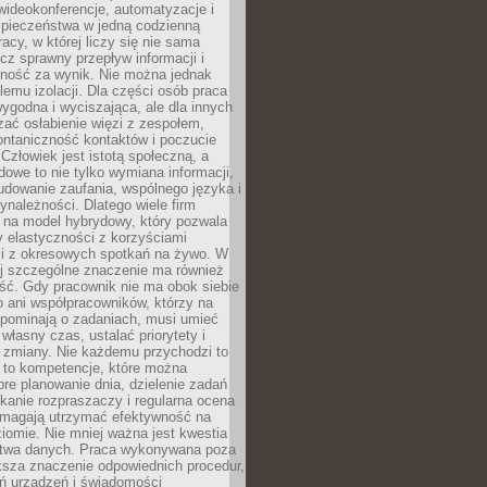
ideokonferencje, automatyzacje i
pieczeństwa w jedną codzienną
racy, w której liczy się nie sama
cz sprawny przepływ informacji i
lność za wynik. Nie można jednak
lemu izolacji. Dla części osób praca
wygodna i wyciszająca, ale dla innych
ać osłabienie więzi z zespołem,
ontaniczność kontaktów i poczucie
Człowiek jest istotą społeczną, a
dowe to nie tylko wymiana informacji,
udowanie zaufania, wspólnego języka i
ynależności. Dlatego wiele firm
 na model hybrydowy, który pozwala
y elastyczności z korzyściami
i z okresowych spotkań na żywo. W
ej szczególne znaczenie ma również
ść. Gdy pracownik nie ma obok siebie
 ani współpracowników, którzy na
ypominają o zadaniach, musi umieć
własny czas, ustalać priorytety i
 zmiany. Nie każdemu przychodzi to
ą to kompetencje, które można
bre planowanie dnia, dzielenie zadań
ikanie rozpraszaczy i regularna ocena
magają utrzymać efektywność na
omie. Nie mniej ważna jest kwestia
twa danych. Praca wykonywana poza
ksza znaczenie odpowiednich procedur,
ń urządzeń i świadomości