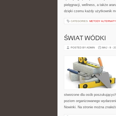
pielęgnacji, wellness, a także ara
dzięki czemu każdy użytkownik 
CATEGORIES:
METODY ALTERNAT
ŚWIAT WÓDKI
POSTED BY ADMIN
MAJ - 9 - 2
stworzone dla osób poszukujących 
poziom organizowanego wydarzenia.
Nowinki. Na stronie można znaleźć