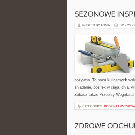
SEZONOWE INSPI
POSTED BY ADMIN
KWI - 23 - 
pożywna. To baza kulinarnych wsk
śniadanie, posiłek w ciągu dnia, 
Zobacz także Przepisy Wegetaria
CATEGORIES:
RODZINA I WYCHOW
ZDROWE ODCHUD