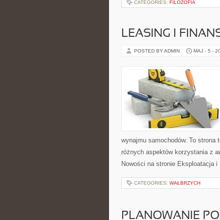
CATEGORIES:
FILOZOFIA
LEASING I FINA
POSTED BY ADMIN
MAJ - 5 - 2
wynajmu samochodów. To strona 
różnych aspektów korzystania z a
Nowości na stronie Eksploatacja i
CATEGORIES:
WAŁBRZYCH
PLANOWANIE PO