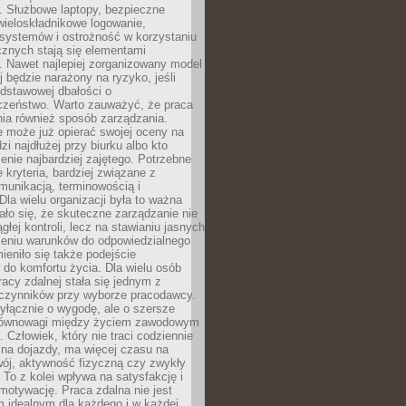
. Służbowe laptopy, bezpieczne
wieloskładnikowe logowanie,
 systemów i ostrożność w korzystaniu
icznych stają się elementami
. Nawet najlepiej zorganizowany model
j będzie narażony na ryzyko, jeśli
dstawowej dbałości o
czeństwo. Warto zauważyć, że praca
ia również sposób zarządzania.
e może już opierać swojej oceny na
zi najdłużej przy biurku albo kto
enie najbardziej zajętego. Potrzebne
e kryteria, bardziej związane z
munikacją, terminowością i
Dla wielu organizacji była to ważna
ało się, że skuteczne zarządzanie nie
głej kontroli, lecz na stawianiu jasnych
rzeniu warunków do odpowiedzialnego
mieniło się także podejście
do komfortu życia. Dla wielu osób
acy zdalnej stała się jednym z
czynników przy wyborze pracodawcy.
yłącznie o wygodę, ale o szersze
równowagi między życiem zawodowym
 Człowiek, który nie traci codziennie
 na dojazdy, ma więcej czasu na
wój, aktywność fizyczną czy zwykły
To z kolei wpływa na satysfakcję i
motywację. Praca zdalna nie jest
 idealnym dla każdego i w każdej