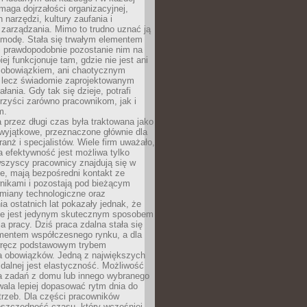
maga dojrzałości organizacyjnej,
 narzędzi, kultury zaufania i
zarządzania. Mimo to trudno uznać ją
 modę. Stała się trwałym elementem
i prawdopodobnie pozostanie nim na
iej funkcjonuje tam, gdzie nie jest ani
obowiązkiem, ani chaotycznym
, lecz świadomie zaprojektowanym
łania. Gdy tak się dzieje, potrafi
rzyści zarówno pracownikom, jak i
m.
 przez długi czas była traktowana jako
wyjątkowe, przeznaczone głównie dla
anż i specjalistów. Wiele firm uważało,
 efektywność jest możliwa tylko
wszyscy pracownicy znajdują się w
e, mają bezpośredni kontakt ze
nikami i pozostają pod bieżącym
miany technologiczne oraz
a ostatnich lat pokazały jednak, że
nie jest jedynym skutecznym sposobem
a pracy. Dziś praca zdalna stała się
entem współczesnego rynku, a dla
wręcz podstawowym trybem
 obowiązków. Jedną z największych
zdalnej jest elastyczność. Możliwość
 zadań z domu lub innego wybranego
ala lepiej dopasować rytm dnia do
trzeb. Dla części pracowników
oszczędność czasu, który wcześniej