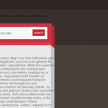
SCRIBE
FACEBOOK
TWITTER
 przez długi czas była traktowana jako
wyjątkowe, przeznaczone głównie dla
anż i specjalistów. Wiele firm uważało,
 efektywność jest możliwa tylko
wszyscy pracownicy znajdują się w
e, mają bezpośredni kontakt ze
nikami i pozostają pod bieżącym
miany technologiczne oraz
a ostatnich lat pokazały jednak, że
nie jest jedynym skutecznym sposobem
a pracy. Dziś praca zdalna stała się
entem współczesnego rynku, a dla
wręcz podstawowym trybem
 obowiązków. Jedną z największych