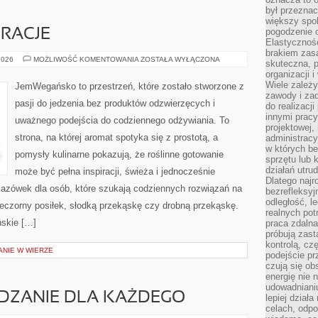
był przezna
większy spok
pogodzenie 
RACJE
Elastyczność
brakiem zasa
SEZONOWE
2026
MOŻLIWOŚĆ KOMENTOWANIA
ZOSTAŁA WYŁĄCZONA
skuteczna, p
INSPIRACJE
organizacji 
Wiele zależ
JemWegańsko to przestrzeń, które zostało stworzone z
zawody i zad
pasji do jedzenia bez produktów odzwierzęcych i
do realizacj
innymi pracy
uważnego podejścia do codziennego odżywiania. To
projektowej,
strona, na której aromat spotyka się z prostotą, a
administracy
w których be
pomysły kulinarne pokazują, że roślinne gotowanie
sprzętu lub 
działań utru
może być pełna inspiracji, świeża i jednocześnie
Dlatego najr
azówek dla osób, które szukają codziennych rozwiązań na
bezrefleksy
odległość, 
wieczorny posiłek, słodką przekąskę czy drobną przekąskę.
realnych pot
ńskie […]
praca zdalna
próbują zas
kontrolą, cz
ANIE W WIERZE
podejście pr
czują się ob
energię nie n
udowadniani
ZANIE DLA KAŻDEGO
lepiej dział
celach, odpo