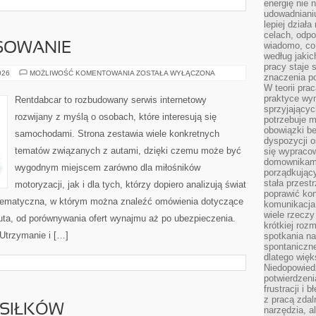
energię nie n
udowadniani
lepiej dział
celach, odpo
wiadomo, co 
NSOWANIE
według jaki
pracy staje s
LEASING
026
MOŻLIWOŚĆ KOMENTOWANIA
ZOSTAŁA WYŁĄCZONA
znaczenia p
I
W teorii pra
FINANSOWANIE
praktyce wy
Rentdabcar to rozbudowany serwis internetowy
sprzyjający
rozwijany z myślą o osobach, które interesują się
potrzebuje 
obowiązki be
samochodami. Strona zestawia wiele konkretnych
dyspozycji o
tematów związanych z autami, dzięki czemu może być
się wypracow
domownikami
wygodnym miejscem zarówno dla miłośników
porządkujący
stała przest
motoryzacji, jak i dla tych, którzy dopiero analizują świat
poprawić ko
tematyczna, w którym można znaleźć omówienia dotyczące
komunikacja
wiele rzecz
uta, od porównywania ofert wynajmu aż po ubezpieczenia.
krótkiej roz
 Utrzymanie i […]
spotkania n
spontaniczne
dlatego więk
Niedopowiedz
potwierdzen
frustracji i 
z pracą zdal
SIŁKÓW
narzędzia, a