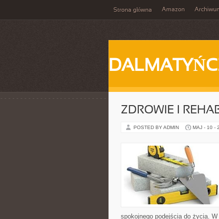
Amazon
Archiwu
Strona główna
DALMATYŃC
ZDROWIE I REHAB
POSTED BY ADMIN
MAJ - 10 -
spokojnego podejścia do życia. W 