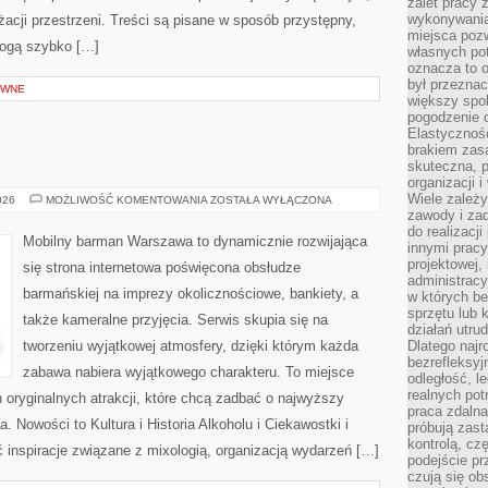
zalet pracy 
wykonywania
nżacji przestrzeni. Treści są pisane w sposób przystępny,
miejsca pozw
mogą szybko […]
własnych po
oznacza to 
był przezna
YWNE
większy spok
pogodzenie 
Elastyczność
brakiem zasa
skuteczna, p
organizacji 
Wiele zależ
ŚWIAT
026
MOŻLIWOŚĆ KOMENTOWANIA
ZOSTAŁA WYŁĄCZONA
WÓDKI
zawody i zad
do realizacj
Mobilny barman Warszawa to dynamicznie rozwijająca
innymi pracy
projektowej,
się strona internetowa poświęcona obsłudze
administracy
barmańskiej na imprezy okolicznościowe, bankiety, a
w których be
sprzętu lub 
także kameralne przyjęcia. Serwis skupia się na
działań utru
tworzeniu wyjątkowej atmosfery, dzięki którym każda
Dlatego najr
bezrefleksy
zabawa nabiera wyjątkowego charakteru. To miejsce
odległość, 
realnych pot
oryginalnych atrakcji, które chcą zadbać o najwyższy
praca zdalna
 Nowości to Kultura i Historia Alkoholu i Ciekawostki i
próbują zas
kontrolą, cz
 inspiracje związane z mixologią, organizacją wydarzeń […]
podejście pr
czują się ob