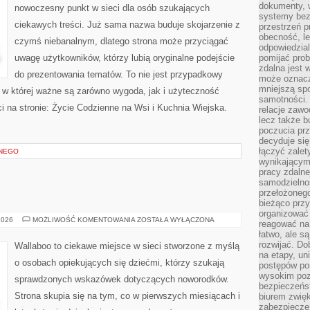
dokumenty, w
nowoczesny punkt w sieci dla osób szukających
systemy bez
ciekawych treści. Już sama nazwa buduje skojarzenie z
przestrzeń p
obecność, le
czymś niebanalnym, dlatego strona może przyciągać
odpowiedzia
uwagę użytkowników, którzy lubią oryginalne podejście
pomijać prob
zdalna jest 
do prezentowania tematów. To nie jest przypadkowy
może oznacz
mniejszą sp
ń, w której ważne są zarówno wygoda, jak i użyteczność
samotności. 
 na stronie: Życie Codzienne na Wsi i Kuchnia Wiejska.
relacje zawo
lecz także b
poczucia prz
decyduje się
łączyć zalet
ANEGO
wynikającym
pracy zdaln
samodzielno
przełożonego
bieżąco prz
organizować 
MAMA
2026
MOŻLIWOŚĆ KOMENTOWANIA
ZOSTAŁA WYŁĄCZONA
reagować na
I
łatwo, ale s
TATA
rozwijać. Do
Wallaboo to ciekawe miejsce w sieci stworzone z myślą
na etapy, un
o osobach opiekujących się dziećmi, którzy szukają
postępów po
wysokim pozi
sprawdzonych wskazówek dotyczących noworodków.
bezpieczeńs
Strona skupia się na tym, co w pierwszych miesiącach i
biurem zwię
zabezpiecze