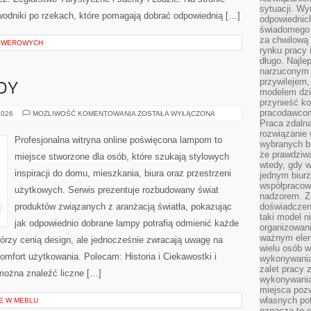
sytuacji. Wy
odniki po rzekach, które pomagają dobrać odpowiednią […]
odpowiednich
świadomego 
za chwilową
ROWEROWYCH
rynku pracy 
długo. Najlep
narzuconym 
przywilejem
DY
modelem dzia
przynieść ko
pracodawco
NOWOŚCI
2026
MOŻLIWOŚĆ KOMENTOWANIA
ZOSTAŁA WYŁĄCZONA
I
Praca zdalna
TRENDY
rozwiązanie 
Profesjonalna witryna online poświęcona lampom to
wybranych br
że prawdziwa
miejsce stworzone dla osób, które szukają stylowych
wtedy, gdy 
inspiracji do domu, mieszkania, biura oraz przestrzeni
jednym biurz
współpracow
użytkowych. Serwis prezentuje rozbudowany świat
nadzorem. Z
produktów związanych z aranżacją światła, pokazując
doświadczeni
taki model 
jak odpowiednio dobrane lampy potrafią odmienić każde
organizowani
ważnym elem
którzy cenią design, ale jednocześnie zwracają uwagę na
wielu osób 
omfort użytkowania. Polecam: Historia i Ciekawostki i
wykonywania
zalet pracy 
 można znaleźć liczne […]
wykonywania
miejsca pozw
własnych po
E W MEBLU
oznacza to 