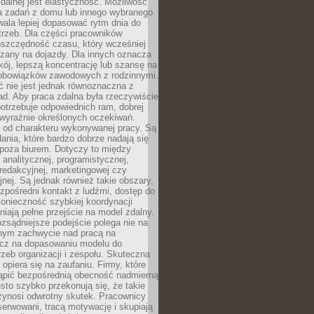
zdalnej jest elastyczność. Możliwość
 zadań z domu lub innego wybranego
ala lepiej dopasować rytm dnia do
trzeb. Dla części pracowników
oszczędność czasu, który wcześniej
czany na dojazdy. Dla innych oznacza
ój, lepszą koncentrację lub szansę na
obowiązków zawodowych z rodzinnymi.
 nie jest jednak równoznaczna z
d. Aby praca zdalna była rzeczywiście
otrzebuje odpowiednich ram, dobrej
i wyraźnie określonych oczekiwań.
y od charakteru wykonywanej pracy. Są
ania, które bardzo dobrze nadają się
i poza biurem. Dotyczy to między
 analitycznej, programistycznej,
 redakcyjnej, marketingowej czy
jnej. Są jednak również takie obszary,
zpośredni kontakt z ludźmi, dostęp do
konieczność szybkiej koordynacji
dniają pełne przejście na model zdalny.
ozsądniejsze podejście polega nie na
jnym zachwycie nad pracą na
lecz na dopasowaniu modelu do
rzeb organizacji i zespołu. Skuteczna
 opiera się na zaufaniu. Firmy, które
tąpić bezpośrednią obecność nadmierną
ęsto szybko przekonują się, że takie
zynosi odwrotny skutek. Pracownicy
serwowani, tracą motywację i skupiają