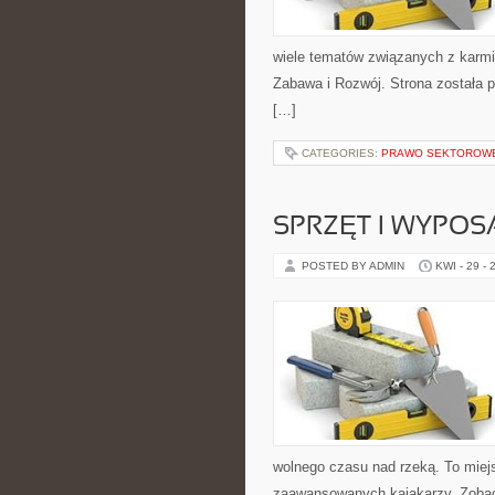
wiele tematów związanych z karmie
Zabawa i Rozwój. Strona została 
[…]
CATEGORIES:
PRAWO SEKTOROW
SPRZĘT I WYPOS
POSTED BY ADMIN
KWI - 29 - 
wolnego czasu nad rzeką. To miejs
zaawansowanych kajakarzy. Zobacz