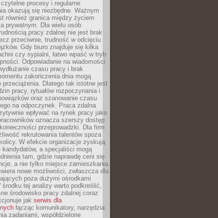
czytelne procesy i regularne
a okazują się niezbędne. Ważnym
st również granica między życiem
 prywatnym. Dla wielu osób
rudnością pracy zdalnej nie jest brak
lecz przeciwnie, trudność w odcięciu
ązków. Gdy biuro znajduje się kilka
chni czy sypialni, łatwo wpaść w tryb
tępności. Odpowiadanie na wiadomości
ydłużanie czasu pracy i brak
omentu zakończenia dnia mogą
 przeciążenia. Dlatego tak istotne jest
dzin pracy, rytuałów rozpoczynania i
bowiązków oraz szanowanie czasu
ego na odpoczynek. Praca zdalna
zytywnie wpływać na rynek pracy jako
 pracowników oznacza szerszy dostęp
 konieczności przeprowadzki. Dla firm
liwość rekrutowania talentów spoza
okolicy. W efekcie organizacje zyskują
 kandydatów, a specjaliści mogą
dnienia tam, gdzie naprawdę ceni się
cje, a nie tylko miejsce zamieszkania.
twiera nowe możliwości, zwłaszcza dla
ających poza dużymi ośrodkami
 środku tej analizy warto podkreślić,
ne środowisko pracy zdalnej coraz
kcjonuje jak
serwis dla
nych
łącząc komunikatory, narzędzia
ia zadaniami, współdzielone