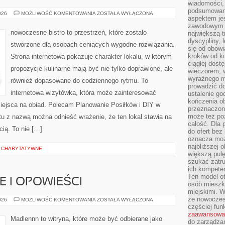
wiadomości, 
podsumowani
PLANOWANIE
026
MOŻLIWOŚĆ KOMENTOWANIA
ZOSTAŁA WYŁĄCZONA
aspektem je
POSIŁKÓW
zawodowym a
nowoczesne bistro to przestrzeń, które zostało
największą t
dyscypliny, 
stworzone dla osobach ceniących wygodne rozwiązania.
się od obowi
kroków od ku
Strona internetowa pokazuje charakter lokalu, w którym
ciągłej dos
propozycje kulinarne mają być nie tylko doprawione, ale
wieczorem, w
wyraźnego m
również dopasowane do codziennego rytmu. To
prowadzić do
internetowa wizytówka, która może zainteresować
ustalenie go
kończenia o
ejsca na obiad. Polecam Planowanie Posiłków i DIY w
przeznaczon
może też po
tu z nazwą można odnieść wrażenie, że ten lokal stawia na
całość. Dla
cią. To nie […]
do ofert bez
oznacza moż
najbliższej 
E CHARYTATYWNE
większą pulę
szukać zatru
ich kompeten
Ten model o
IE I OPOWIEŚCI
osób mieszk
miejskimi. W
że nowoczes
WIEJSKIE
026
MOŻLIWOŚĆ KOMENTOWANIA
ZOSTAŁA WYŁĄCZONA
HISTORIE
częściej fun
I
zaawansowa
OPOWIEŚCI
Madlennn to witryna, które może być odbierane jako
do zarządzan