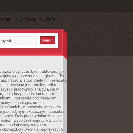
SCRIBE
FACEBOOK
TWITTER
 przez długi czas była traktowana jako
wyjątkowe, przeznaczone głównie dla
anż i specjalistów. Wiele firm uważało,
 efektywność jest możliwa tylko
wszyscy pracownicy znajdują się w
e, mają bezpośredni kontakt ze
nikami i pozostają pod bieżącym
miany technologiczne oraz
a ostatnich lat pokazały jednak, że
nie jest jedynym skutecznym sposobem
a pracy. Dziś praca zdalna stała się
entem współczesnego rynku, a dla
wręcz podstawowym trybem
 obowiązków. Jedną z największych