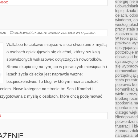
energię nie n
ANEGO
udowadniani
lepiej dział
celach, odpo
wiadomo, co 
według jaki
pracy staje s
MAMA
2026
MOŻLIWOŚĆ KOMENTOWANIA
ZOSTAŁA WYŁĄCZONA
znaczenia p
I
W teorii pra
TATA
praktyce wy
Wallaboo to ciekawe miejsce w sieci stworzone z myślą
sprzyjający
o osobach opiekujących się dziećmi, którzy szukają
potrzebuje 
obowiązki be
sprawdzonych wskazówek dotyczących noworodków.
dyspozycji o
się wypracow
Strona skupia się na tym, co w pierwszych miesiącach i
domownikami
latach życia dziecka jest naprawdę ważne:
porządkujący
stała przest
bezpieczeństwie. To blog, w którym można znaleźć
poprawić ko
niem. Nowe kategorie na stronie to: Sen i Komfort i
komunikacja
wiele rzecz
przygotowana z myślą o osobach, które chcą podejmować
krótkiej roz
spotkania n
spontaniczne
dlatego więk
E
Niedopowiedz
potwierdzen
frustracji i 
z pracą zdal
AŻENIE
narzędzia, a