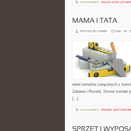
CATEGORIES:
ZAKUP AUTA UŻYW
MAMA I TATA
POSTED BY ADMIN
KWI - 30 - 
wiele tematów związanych z karmie
Zabawa i Rozwój. Strona została 
[…]
CATEGORIES:
PRAWO SEKTOROW
SPRZĘT I WYPOS