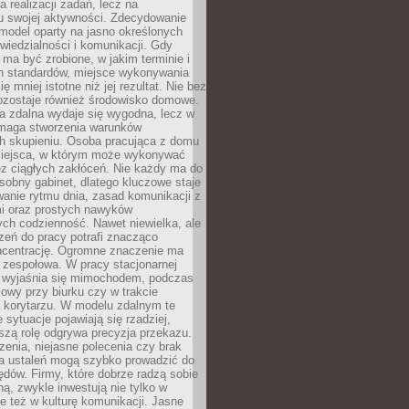
a realizacji zadań, lecz na
u swojej aktywności. Zdecydowanie
a model oparty na jasno określonych
wiedzialności i komunikacji. Gdy
ma być zrobione, w jakim terminie i
ch standardów, miejsce wykonywania
ię mniej istotne niż jej rezultat. Nie bez
ozostaje również środowisko domowe.
ca zdalna wydaje się wygodna, lecz w
maga stworzenia warunków
ch skupieniu. Osoba pracująca z domu
miejsca, w którym może wykonywać
z ciągłych zakłóceń. Nie każdy ma do
sobny gabinet, dlatego kluczowe staje
anie rytmu dnia, zasad komunikacji z
 oraz prostych nawyków
ch codzienność. Nawet niewielka, ale
rzeń do pracy potrafi znacząco
ncentrację. Ogromne znaczenie ma
 zespołowa. W pracy stacjonarnej
y wyjaśnia się mimochodem, podczas
mowy przy biurku czy w trakcie
a korytarzu. W modelu zdalnym te
 sytuacje pojawiają się rzadziej,
szą rolę odgrywa precyzja przekazu.
enia, niejasne polecenia czy brak
ia ustaleń mogą szybko prowadzić do
błędów. Firmy, które dobrze radzą sobie
ną, zwykle inwestują nie tylko w
le też w kulturę komunikacji. Jasne