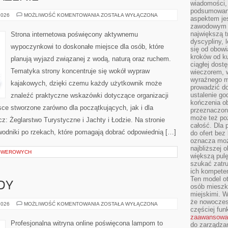
wiadomości, 
podsumowani
SPRZĘT
2026
MOŻLIWOŚĆ KOMENTOWANIA
ZOSTAŁA WYŁĄCZONA
aspektem je
I
zawodowym a
WYPOSAŻENIE
największą t
Strona internetowa poświęcony aktywnemu
dyscypliny, 
wypoczynkowi to doskonałe miejsce dla osób, które
się od obowi
kroków od ku
planują wyjazd związanej z wodą, naturą oraz ruchem.
ciągłej dos
Tematyka strony koncentruje się wokół wypraw
wieczorem, w
wyraźnego m
kajakowych, dzięki czemu każdy użytkownik może
prowadzić do
ustalenie go
znaleźć praktyczne wskazówki dotyczące organizacji
kończenia o
ce stworzone zarówno dla początkujących, jak i dla
przeznaczon
może też po
: Żeglarstwo Turystyczne i Jachty i Łodzie. Na stronie
całość. Dla
odniki po rzekach, które pomagają dobrać odpowiednią […]
do ofert bez
oznacza moż
najbliższej 
ROWEROWYCH
większą pulę
szukać zatru
ich kompeten
Ten model o
DY
osób mieszk
miejskimi. W
że nowoczes
NOWOŚCI
2026
MOŻLIWOŚĆ KOMENTOWANIA
ZOSTAŁA WYŁĄCZONA
częściej fun
I
TRENDY
zaawansowa
Profesjonalna witryna online poświęcona lampom to
do zarządzan