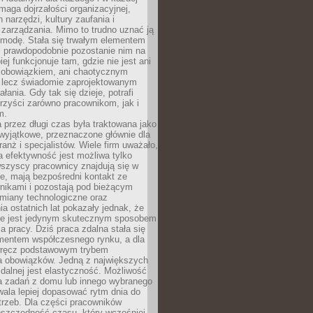
maga dojrzałości organizacyjnej,
 narzędzi, kultury zaufania i
zarządzania. Mimo to trudno uznać ją
 modę. Stała się trwałym elementem
i prawdopodobnie pozostanie nim na
iej funkcjonuje tam, gdzie nie jest ani
obowiązkiem, ani chaotycznym
, lecz świadomie zaprojektowanym
łania. Gdy tak się dzieje, potrafi
rzyści zarówno pracownikom, jak i
m.
 przez długi czas była traktowana jako
wyjątkowe, przeznaczone głównie dla
anż i specjalistów. Wiele firm uważało,
 efektywność jest możliwa tylko
wszyscy pracownicy znajdują się w
e, mają bezpośredni kontakt ze
nikami i pozostają pod bieżącym
miany technologiczne oraz
a ostatnich lat pokazały jednak, że
nie jest jedynym skutecznym sposobem
a pracy. Dziś praca zdalna stała się
entem współczesnego rynku, a dla
wręcz podstawowym trybem
 obowiązków. Jedną z największych
zdalnej jest elastyczność. Możliwość
 zadań z domu lub innego wybranego
ala lepiej dopasować rytm dnia do
trzeb. Dla części pracowników
oszczędność czasu, który wcześniej