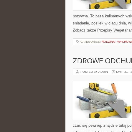
pożywna. To baza kulinarnych wsk
śniadanie, posiłek w ciągu dnia, 
Zobacz także Przepisy Wegetaria
CATEGORIES:
RODZINA I WYCHOW
ZDROWE ODCHUD
POSTED BY ADMIN
KWI - 21 - 
czuć się pewniej, znajdzie tutaj