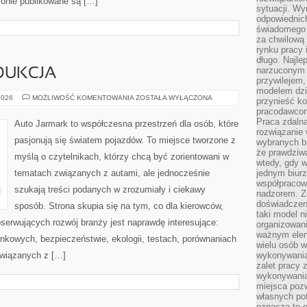
tronie publikowane są […]
sytuacji. Wy
odpowiednich
świadomego 
za chwilową
rynku pracy 
długo. Najlep
narzuconym 
DUKCJA
przywilejem
modelem dzia
PRZEMYSŁ
2026
MOŻLIWOŚĆ KOMENTOWANIA
ZOSTAŁA WYŁĄCZONA
przynieść ko
I
pracodawco
PRODUKCJA
Praca zdalna
Auto Jarmark to współczesna przestrzeń dla osób, które
rozwiązanie 
pasjonują się światem pojazdów. To miejsce tworzone z
wybranych br
że prawdziwa
myślą o czytelnikach, którzy chcą być zorientowani w
wtedy, gdy 
tematach związanych z autami, ale jednocześnie
jednym biurz
współpracow
szukają treści podanych w zrozumiały i ciekawy
nadzorem. Z
doświadczeni
sposób. Strona skupia się na tym, co dla kierowców,
taki model 
serwujących rozwój branży jest naprawdę interesujące:
organizowani
ważnym elem
nkowych, bezpieczeństwie, ekologii, testach, porównaniach
wielu osób 
związanych z […]
wykonywania
zalet pracy 
wykonywania
miejsca pozw
własnych po
oznacza to 