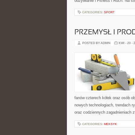
odżywianie i Fitness i Ruch. Na s
CATEGORIES:
SPORT
PRZEMYSŁ I PRO
POSTED BY ADMIN
KWI - 20 - 
fanów czterech kółek oraz osób ob
nowych technologiach, trendach ry
oraz codziennych zagadnieniach 
CATEGORIES:
MEKSYK