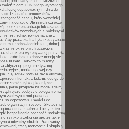
zdalnej jest elastyczność. Możliwość
 zadań z domu lub innego wybranego
ala lepiej dopasować rytm dnia do
trzeb. Dla części pracowników
oszczędność czasu, który wcześniej
czany na dojazdy. Dla innych oznacza
ój, lepszą koncentrację lub szansę na
obowiązków zawodowych z rodzinnymi.
 nie jest jednak równoznaczna z
d. Aby praca zdalna była rzeczywiście
otrzebuje odpowiednich ram, dobrej
i wyraźnie określonych oczekiwań.
y od charakteru wykonywanej pracy. Są
ania, które bardzo dobrze nadają się
i poza biurem. Dotyczy to między
 analitycznej, programistycznej,
 redakcyjnej, marketingowej czy
jnej. Są jednak również takie obszary,
zpośredni kontakt z ludźmi, dostęp do
konieczność szybkiej koordynacji
dniają pełne przejście na model zdalny.
ozsądniejsze podejście polega nie na
jnym zachwycie nad pracą na
lecz na dopasowaniu modelu do
rzeb organizacji i zespołu. Skuteczna
 opiera się na zaufaniu. Firmy, które
tąpić bezpośrednią obecność nadmierną
ęsto szybko przekonują się, że takie
zynosi odwrotny skutek. Pracownicy
serwowani, tracą motywację i skupiają