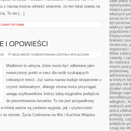
zalet pracy 
wykonywania
tu z nazwą można odnieść wrażenie, że ten lokal stawia na
miejsca pozw
cią. To nie […]
własnych po
oznacza to 
był przezna
E CHARYTATYWNE
większy spok
pogodzenie 
Elastyczność
brakiem zasa
IE I OPOWIEŚCI
skuteczna, p
organizacji 
Wiele zależ
WIEJSKIE
026
MOŻLIWOŚĆ KOMENTOWANIA
ZOSTAŁA WYŁĄCZONA
zawody i zad
HISTORIE
I
do realizacj
OPOWIEŚCI
Madlennn to witryna, które może być odbierane jako
innymi pracy
projektowej,
nowoczesny punkt w sieci dla osób szukających
administracy
ciekawych treści. Już sama nazwa buduje skojarzenie z
w których be
sprzętu lub 
czymś niebanalnym, dlatego strona może przyciągać
działań utru
Dlatego najr
uwagę użytkowników, którzy lubią oryginalne podejście
bezrefleksy
do prezentowania tematów. To nie jest przypadkowy
odległość, 
realnych pot
ń, w której ważne są zarówno wygoda, jak i użyteczność
praca zdalna
 na stronie: Życie Codzienne na Wsi i Kuchnia Wiejska.
próbują zas
kontrolą, cz
podejście pr
czują się ob