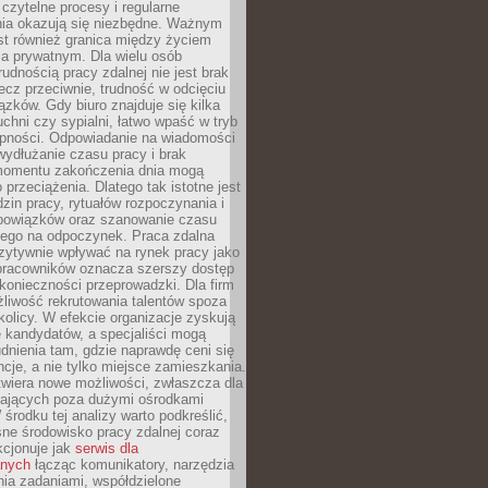
czytelne procesy i regularne
a okazują się niezbędne. Ważnym
st również granica między życiem
 prywatnym. Dla wielu osób
rudnością pracy zdalnej nie jest brak
lecz przeciwnie, trudność w odcięciu
ązków. Gdy biuro znajduje się kilka
chni czy sypialni, łatwo wpaść w tryb
tępności. Odpowiadanie na wiadomości
ydłużanie czasu pracy i brak
omentu zakończenia dnia mogą
 przeciążenia. Dlatego tak istotne jest
dzin pracy, rytuałów rozpoczynania i
bowiązków oraz szanowanie czasu
ego na odpoczynek. Praca zdalna
zytywnie wpływać na rynek pracy jako
 pracowników oznacza szerszy dostęp
 konieczności przeprowadzki. Dla firm
liwość rekrutowania talentów spoza
okolicy. W efekcie organizacje zyskują
 kandydatów, a specjaliści mogą
dnienia tam, gdzie naprawdę ceni się
cje, a nie tylko miejsce zamieszkania.
twiera nowe możliwości, zwłaszcza dla
ających poza dużymi ośrodkami
 środku tej analizy warto podkreślić,
ne środowisko pracy zdalnej coraz
kcjonuje jak
serwis dla
nych
łącząc komunikatory, narzędzia
ia zadaniami, współdzielone