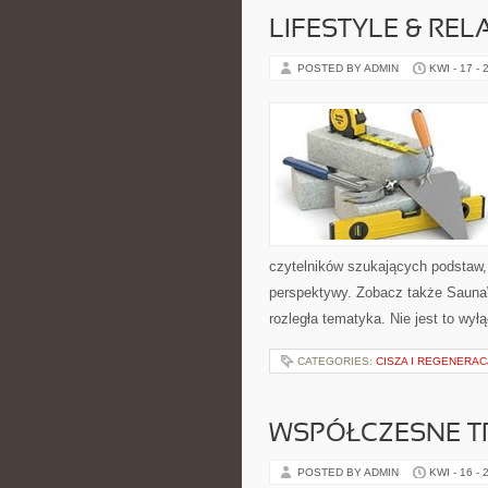
LIFESTYLE & REL
POSTED BY ADMIN
KWI - 17 - 
czytelników szukających podstaw, 
perspektywy. Zobacz także SaunaWa
rozległa tematyka. Nie jest to wył
CATEGORIES:
CISZA I REGENERAC
WSPÓŁCZESNE T
POSTED BY ADMIN
KWI - 16 - 