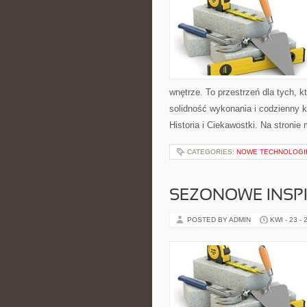
wnętrze. To przestrzeń dla tych, 
solidność wykonania i codzienny k
Historia i Ciekawostki. Na stronie
CATEGORIES:
NOWE TECHNOLOGI
SEZONOWE INSPI
POSTED BY ADMIN
KWI - 23 - 