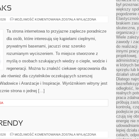
był przezna
AKS
większy spok
pogodzenie 
Elastyczność
LIFESTYLE
2026
MOŻLIWOŚĆ KOMENTOWANIA
ZOSTAŁA WYŁĄCZONA
&
brakiem zasa
RELAKS
skuteczna, p
Ta strona internetowa to przyjazne zaplecze poradnicze
organizacji 
Wiele zależ
dla osób, które interesują się kąpielami cieplnymi,
zawody i zad
prywatnymi basenami, jacuzzi oraz szeroko
do realizacj
innymi pracy
rozumianym wyciszeniem. To miejsce stworzone z
projektowej,
administracy
myślą o osobach szukających wiedzy o cieple, wodzie i
w których be
regeneracji. Można tu znaleźć ciekawe opracowania dla
sprzętu lub 
działań utru
ale również dla czytelników oczekujących szerszej
Dlatego najr
dowice i Aranżacje i Inspiracje. Wyróżnikiem witryny jest
bezrefleksy
odległość, 
ącznie strona o jednej […]
realnych pot
praca zdalna
próbują zas
JA
kontrolą, cz
podejście pr
czują się ob
energię nie n
RENDY
udowadniani
lepiej dział
WSPÓŁCZESNE
celach, odpo
2026
MOŻLIWOŚĆ KOMENTOWANIA
ZOSTAŁA WYŁĄCZONA
TRENDY