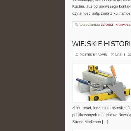
Kuchni. Już od pierwszego kontak
czytelność połączoną z kulinarnoś
CATEGORIES:
ZBIÓRKI I KAMPANI
WIEJSKIE HISTOR
POSTED BY ADMIN
MAJ - 3 - 2
zbiór treści, lecz lekka przestrze
publikowanych materiałów. Nowości
Strona Madlennn […]