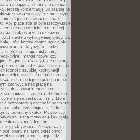
czany na dojazdy. Dla innych oznacza
ój, lepszą koncentrację lub szansę na
obowiązków zawodowych z rodzinnymi.
 nie jest jednak równoznaczna z
d. Aby praca zdalna była rzeczywiście
otrzebuje odpowiednich ram, dobrej
i wyraźnie określonych oczekiwań.
y od charakteru wykonywanej pracy. Są
ania, które bardzo dobrze nadają się
i poza biurem. Dotyczy to między
 analitycznej, programistycznej,
 redakcyjnej, marketingowej czy
jnej. Są jednak również takie obszary,
zpośredni kontakt z ludźmi, dostęp do
konieczność szybkiej koordynacji
dniają pełne przejście na model zdalny.
ozsądniejsze podejście polega nie na
jnym zachwycie nad pracą na
lecz na dopasowaniu modelu do
rzeb organizacji i zespołu. Skuteczna
 opiera się na zaufaniu. Firmy, które
tąpić bezpośrednią obecność nadmierną
ęsto szybko przekonują się, że takie
zynosi odwrotny skutek. Pracownicy
serwowani, tracą motywację i skupiają
a realizacji zadań, lecz na
u swojej aktywności. Zdecydowanie
a model oparty na jasno określonych
wiedzialności i komunikacji. Gdy