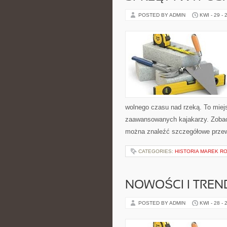
POSTED BY ADMIN
KWI - 29 - 
wolnego czasu nad rzeką. To miejs
zaawansowanych kajakarzy. Zobacz
można znaleźć szczegółowe przew
CATEGORIES:
HISTORIA MAREK 
NOWOŚCI I TREN
POSTED BY ADMIN
KWI - 28 - 