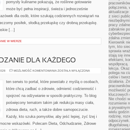
pomysły kulinarne pokazują, że roślinne gotowanie
pracowników
połączenia, 
może być pełna inspiracji, świeża i jednocześnie
aktualizacje
azówek dla osób, które szukają codziennych rozwiązań na
z sieci publ
niezbędnymi
wieczorny posiłek, słodką przekąskę czy drobną przekąskę.
pracy zdalne
zabraknie po
ńskie […]
cyberbezpie
zdalna zmien
ANIE W WIERZE
Kierownik ni
tym, kto sied
sprawia wraż
stają się inn
ZANIE DLA KAŻDEGO
efektami, ko
współpracą. 
lekcja. Okaz
ZDROWE
2026
MOŻLIWOŚĆ KOMENTOWANIA
ZOSTAŁA WYŁĄCZONA
polega na cią
ODCHUDZANIE
celów i two
DLA
KAŻDEGO
działania. Z
ten serwis to portal, które powstało z myślą o osobach,
pracowników 
które chcą zadbać o zdrowie, odmienić codzienność i
możliwość pr
kluczowych 
spojrzeć na odżywianie w sposób praktyczny. To blog
Nie chodzi w
poświęcony tematom takim jak redukcja masy ciała,
rozumienie 
a prywatnym.
zdrowa dieta, ruch, a także dobre samopoczucie.
wielu godzin
rodzinę, roz
Każdy, kto szuka pomysłów, aby jeść lepiej, żyć lżej i
odpoczynek. 
 pomocne wskazówki. Polecam Dieta, Odchudzanie, Zdrowe
długofalową 
rozwiązaniem