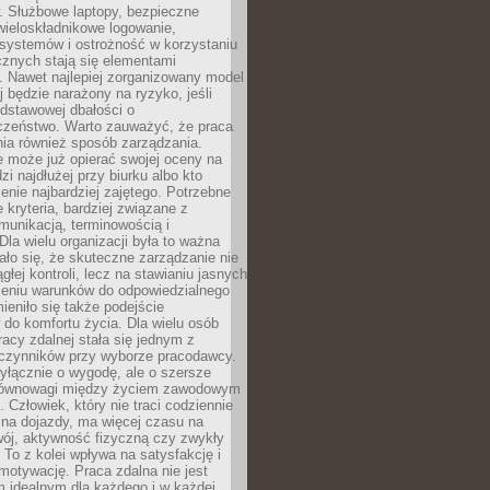
. Służbowe laptopy, bezpieczne
wieloskładnikowe logowanie,
 systemów i ostrożność w korzystaniu
icznych stają się elementami
. Nawet najlepiej zorganizowany model
j będzie narażony na ryzyko, jeśli
dstawowej dbałości o
czeństwo. Warto zauważyć, że praca
ia również sposób zarządzania.
e może już opierać swojej oceny na
zi najdłużej przy biurku albo kto
enie najbardziej zajętego. Potrzebne
e kryteria, bardziej związane z
munikacją, terminowością i
Dla wielu organizacji była to ważna
ało się, że skuteczne zarządzanie nie
głej kontroli, lecz na stawianiu jasnych
rzeniu warunków do odpowiedzialnego
mieniło się także podejście
do komfortu życia. Dla wielu osób
acy zdalnej stała się jednym z
czynników przy wyborze pracodawcy.
yłącznie o wygodę, ale o szersze
równowagi między życiem zawodowym
 Człowiek, który nie traci codziennie
 na dojazdy, ma więcej czasu na
wój, aktywność fizyczną czy zwykły
To z kolei wpływa na satysfakcję i
motywację. Praca zdalna nie jest
 idealnym dla każdego i w każdej