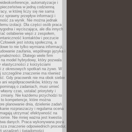
ideokonferencje, automatyzacje i
pieczeństwa w jedną codzienną
racy, w której liczy się nie sama
cz sprawny przepływ informacji i
lność za wynik. Nie można jednak
lemu izolacji. Dla części osób praca
wygodna i wyciszająca, ale dla innych
ać osłabienie więzi z zespołem,
ontaniczność kontaktów i poczucie
Człowiek jest istotą społeczną, a
dowe to nie tylko wymiana informacji,
udowanie zaufania, wspólnego języka i
ynależności. Dlatego wiele firm
 na model hybrydowy, który pozwala
y elastyczności z korzyściami
i z okresowych spotkań na żywo. W
ej szczególne znaczenie ma również
ść. Gdy pracownik nie ma obok siebie
 ani współpracowników, którzy na
ypominają o zadaniach, musi umieć
własny czas, ustalać priorytety i
 zmiany. Nie każdemu przychodzi to
ą to kompetencje, które można
bre planowanie dnia, dzielenie zadań
ikanie rozpraszaczy i regularna ocena
magają utrzymać efektywność na
omie. Nie mniej ważna jest kwestia
twa danych. Praca wykonywana poza
ksza znaczenie odpowiednich procedur,
ń urządzeń i świadomości