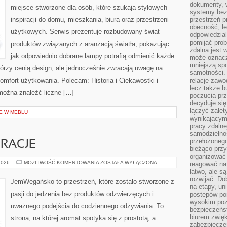
dokumenty, w
miejsce stworzone dla osób, które szukają stylowych
systemy bez
inspiracji do domu, mieszkania, biura oraz przestrzeni
przestrzeń p
obecność, le
użytkowych. Serwis prezentuje rozbudowany świat
odpowiedzia
pomijać prob
produktów związanych z aranżacją światła, pokazując
zdalna jest 
jak odpowiednio dobrane lampy potrafią odmienić każde
może oznacz
mniejszą sp
którzy cenią design, ale jednocześnie zwracają uwagę na
samotności. 
omfort użytkowania. Polecam: Historia i Ciekawostki i
relacje zawo
lecz także b
 można znaleźć liczne […]
poczucia prz
decyduje się
łączyć zalet
E W MEBLU
wynikającym
pracy zdaln
samodzielno
przełożonego
RACJE
bieżąco prz
organizować 
SEZONOWE
2026
MOŻLIWOŚĆ KOMENTOWANIA
ZOSTAŁA WYŁĄCZONA
reagować na
INSPIRACJE
łatwo, ale s
rozwijać. Do
JemWegańsko to przestrzeń, które zostało stworzone z
na etapy, un
pasji do jedzenia bez produktów odzwierzęcych i
postępów po
wysokim pozi
uważnego podejścia do codziennego odżywiania. To
bezpieczeńs
biurem zwię
strona, na której aromat spotyka się z prostotą, a
zabezpiecze