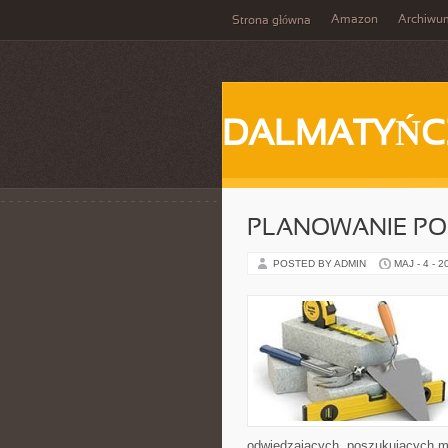
Amazon
Archiwu
Strona główna
DALMATYŃC
PLANOWANIE PO
POSTED BY ADMIN
MAJ - 4 - 2
odwiedzających, poszukujących mi