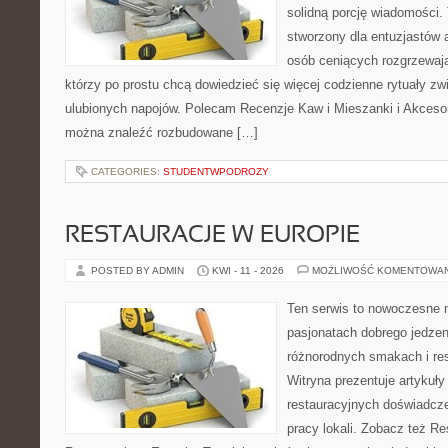
solidną porcję wiadomości. 
stworzony dla entuzjastów
osób ceniących rozgrzewają
którzy po prostu chcą dowiedzieć się więcej codzienne rytuały 
ulubionych napojów. Polecam Recenzje Kaw i Mieszanki i Akceso
można znaleźć rozbudowane […]
CATEGORIES:
STUDENTWPODROZY
RESTAURACJE W EUROPIE
POSTED BY ADMIN
KWI - 11 - 2026
MOŻLIWOŚĆ KOMENTOWA
Ten serwis to nowoczesne 
pasjonatach dobrego jedzeni
różnorodnych smakach i res
Witryna prezentuje artykuły
restauracyjnych doświadcze
pracy lokali. Zobacz też Re