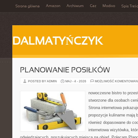
Amazon
Archiwum
Gaz
Modivo
Strona główna
Spis Treśc
DALMATYŃCZYK
PLANOWANIE POSIŁKÓW
POSTED BY ADMIN
MAJ - 4 - 2026
MOŻLIWOŚĆ KOMENTOWAN
nowoczesne bistro to przest
stworzone dla osobach cen
Strona internetowa pokazuje
propozycje kulinarne mają b
również dopasowane do cod
internetowa wizytówka, któ
odwiedzających, poszukujących miejsca na obiad. Polecam Plano