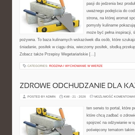
pasji do jedzenia bez prod
uważnego podejścia do cod
strona, na której aromat spo
pomysły kulinarne pokazują
może być pełna inspiracji, 
pożywna. To baza kulinarnych wskazówek dla osób, które szukaj
śniadanie, posiłek w ciągu dnia, wieczorny posiłek, słodką przek
Zobacz także Przepisy Wegetariańskie […]
CATEGORIES:
RODZINA I WYCHOWANIE W WIERZE
ZDROWE ODCHUDZANIE DLA K
POSTED BY ADMIN
KWI - 21 - 2026
MOŻLIWOŚĆ KOMENTOWA
ten serwis to portal, które
które chcą zadbać o zdrowi
spojrzeć na odżywianie w s
poświęcony tematom takim 