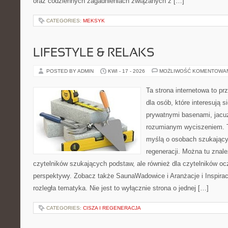
oraz codziennych zagadnieniach związanych z […]
CATEGORIES:
MEKSYK
LIFESTYLE & RELAKS
POSTED BY ADMIN
KWI - 17 - 2026
MOŻLIWOŚĆ KOMENTOWA
Ta strona internetowa to pr
dla osób, które interesują s
prywatnymi basenami, jacu
rozumianym wyciszeniem. T
myślą o osobach szukającyc
regeneracji. Można tu znal
czytelników szukających podstaw, ale również dla czytelników o
perspektywy. Zobacz także SaunaWadowice i Aranżacje i Inspiracj
rozległa tematyka. Nie jest to wyłącznie strona o jednej […]
CATEGORIES:
CISZA I REGENERACJA