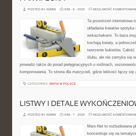
POSTED BY ADMIN
KWI - 8 - 2026
MOŻLIWOŚĆ KOMENTOWAN
Ta przestrzeń internetowa t
układania kwiatów spotyka 
wskazówkami. To baza inspir
kochają kwiaty, a jednocześ
tworzenie bukietów. Całość
ślubu, ale nie zamyka się w
prowadzi także do porad pielęgnacyjnych o roślinach, sezonowośc
komponowania. To strona dla marzycieli, gdzie lekkość łączy się
CATEGORIES:
MAFIA W POLSCE
LISTWY I DETALE WYKOŃCZENI
POSTED BY ADMIN
KWI - 7 - 2026
MOŻLIWOŚĆ KOMENTOWAN
Mars-Net to rozbudowana pl
koncentruje się na tematyce