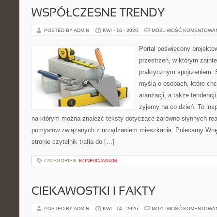
WSPÓŁCZESNE TRENDY
POSTED BY ADMIN
KWI - 16 - 2026
MOŻLIWOŚĆ KOMENTOWA
Portal poświęcony projektow
przestrzeń, w którym zaint
praktycznym spojrzeniem. S
myślą o osobach, które chcą
aranżacji, a także tendencj
żyjemy na co dzień. To ins
na którym można znaleźć teksty dotyczące zarówno słynnych reali
pomysłów związanych z urządzaniem mieszkania. Polecamy Wnętr
stronie czytelnik trafia do […]
CATEGORIES:
KONFUCJANIZM
CIEKAWOSTKI I FAKTY
POSTED BY ADMIN
KWI - 14 - 2026
MOŻLIWOŚĆ KOMENTOWA