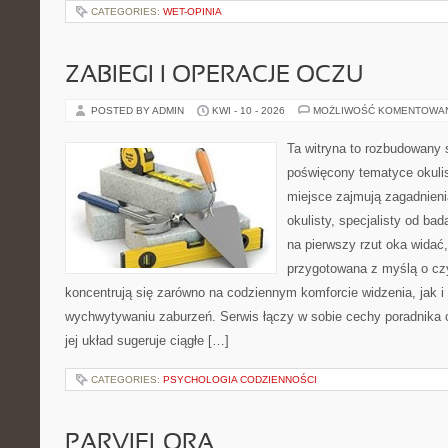
CATEGORIES:
WET-OPINIA
ZABIEGI I OPERACJE OCZU
POSTED BY ADMIN
KWI - 10 - 2026
MOŻLIWOŚĆ KOMENTOWA
Ta witryna to rozbudowany 
poświęcony tematyce okulis
miejsce zajmują zagadnieni
okulisty, specjalisty od ba
na pierwszy rzut oka widać,
przygotowana z myślą o czy
koncentrują się zarówno na codziennym komforcie widzenia, jak 
wychwytywaniu zaburzeń. Serwis łączy w sobie cechy poradnika o
jej układ sugeruje ciągłe […]
CATEGORIES:
PSYCHOLOGIA CODZIENNOŚCI
PARVIFLORA