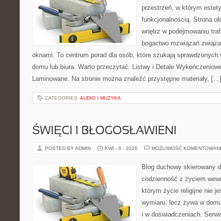
przestrzeń, w którym estet
funkcjonalnością. Strona u
wnętrz w podejmowaniu traf
bogactwo rozwiązań związa
oknami. To centrum porad dla osób, które szukają sprawdzonyc
domu lub biura. Warto przeczytać: Listwy i Detale Wykończeniowe
Laminowane. Na stronie można znaleźć przystępne materiały, […
CATEGORIES:
AUDIO I MUZYKA
ŚWIĘCI I BŁOGOSŁAWIENI
POSTED BY ADMIN
KWI - 6 - 2026
MOŻLIWOŚĆ KOMENTOWAN
Blog duchowy skierowany do 
codzienność z życiem wewn
którym życie religijne nie 
wymiaru, lecz żywa w domu
i w doświadczeniach. Serwi