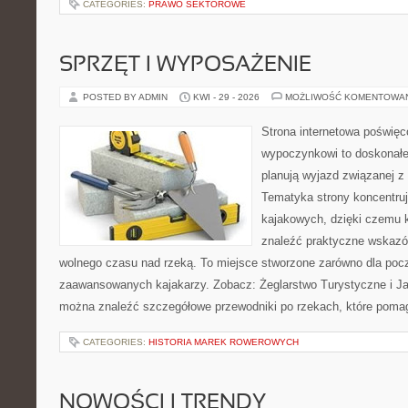
CATEGORIES:
PRAWO SEKTOROWE
SPRZĘT I WYPOSAŻENIE
POSTED BY ADMIN
KWI - 29 - 2026
MOŻLIWOŚĆ KOMENTOWA
Strona internetowa poświę
wypoczynkowi to doskonałe 
planują wyjazd związanej z
Tematyka strony koncentru
kajakowych, dzięki czemu
znaleźć praktyczne wskazó
wolnego czasu nad rzeką. To miejsce stworzone zarówno dla począ
zaawansowanych kajakarzy. Zobacz: Żeglarstwo Turystyczne i Jac
można znaleźć szczegółowe przewodniki po rzekach, które poma
CATEGORIES:
HISTORIA MAREK ROWEROWYCH
NOWOŚCI I TRENDY