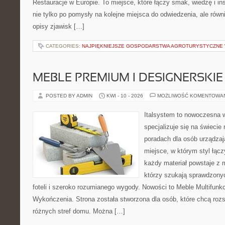
Restauracje w Europie. To miejsce, które łączy smak, wiedzę i insp
nie tylko po pomysły na kolejne miejsca do odwiedzenia, ale równi
opisy zjawisk […]
CATEGORIES:
NAJPIĘKNIEJSZE GOSPODARSTWA AGROTURYSTYCZNE
MEBLE PREMIUM I DESIGNERSKIE
POSTED BY ADMIN
KWI - 10 - 2026
MOŻLIWOŚĆ KOMENTOWA
Italsystem to nowoczesna wi
specjalizuje się na świecie
poradach dla osób urządzaj
miejsce, w którym styl łącz
każdy materiał powstaje z 
którzy szukają sprawdzony
foteli i szeroko rozumianego wygody. Nowości to Meble Multifunkcy
Wykończenia. Strona została stworzona dla osób, które chcą roz
różnych stref domu. Można […]