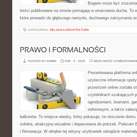
Bogiem może być zrozumiał
treści publikowane na stronie pomagają w umacnianiu ducha. To wa
które prowadzi do głębszego namysłu, duchowego zatrzymania ora
CATEGORIES:
RELIGIA A ARCHITEKTURA
PRAWO I FORMALNOŚCI
POSTED BY ADMIN
KWI - 5 - 2026
MOŻLIWOŚĆ KOMENTOWAN
Prezentowana platforma onl
użyteczne informacje spoty
przestrzeń online została 
czytelnikach szukających 
ogrodzeniami, bramami, ga
osłonowymi, a także zabez
balkonów. To miejsce wiedzy, który pokazuje, że otoczenie dom
solidna, atrakcyjna wizualnie i dopasowana do potrzeb. Polecam B
i Renowacja. W obrębie tej witryny użytkownik odnajdzie materiały