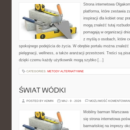
Strona internetowa Olgako
platforma, które zestawia z
inspiracji dla kobiet oraz p
mogą znaleźć tutaj rozbudo
pomagają w organizacji dni
z myślą o osobach, które ce
spokojnego podejścia do życia. W obrębie portalu można znaleźć 
pielęgnacji, wellness, a także aranżacji przestrzeni. Treści są pi
dzięki czemu każdy użytkownik mogą szybko […]
CATEGORIES:
METODY ALTERNATYWNE
ŚWIAT WÓDKI
POSTED BY ADMIN
MAJ - 9 - 2026
MOŻLIWOŚĆ KOMENTOWAN
Mobilny barman Warszawa t
się strona internetowa poś
barmańskiej na imprezy oko