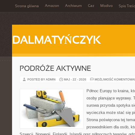
Amazon
Archiwum
Gaz
Modivo
Strona główna
Spis Treśc
DALMATYŃCZYK
PODRÓŻE AKTYWNE
POSTED BY ADMIN
MAJ - 22 - 2026
MOŻLIWOŚĆ KOMENTOWA
Północ Europy to kraina, kt
osoby planujące wyprawy. 
surowa przyroda spotyka si
wycieczka może stać się 
Strona poświęcona tej tema
przewodnikiem dla osób, kt
Szwecji, Norwegii, Finlandii, Islandii oraz północnych terenów, gd