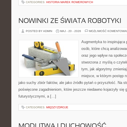
CATEGORIES:
HISTORIA MAREK ROWEROWYCH
NOWINKI ZE ŚWIATA ROBOTYKI
POSTED BY ADMIN
MAJ - 20 - 2026
MOŻLIWOŚĆ KOMENTOWA
Augmentyka to inspirująca p
osób, które chcą analizowa
oraz jego wpływ na społecz
stworzona z myślą o czyteln
tym, jak algorytmy zmienia
miejsce, w którym postęp ni
jako suchy zbiór faktów, ale jako źródło pytań o przyszłość. Na s
poświęcone zagadnieniom, które jeszcze niedawno kojarzyły się g
futurystycznymi, a […]
CATEGORIES:
MIĘDZYZDROJE
MODLITWA I DUCHOWOŚĆ