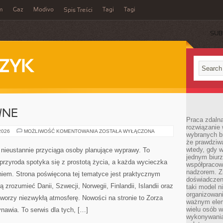
m
Gaz
Modivo
Tagi
Tagi
Spis Treści
SUB
ZYK
WNE
Praca zdalna
rozwiązanie 
PODRÓŻE
 2026
MOŻLIWOŚĆ KOMENTOWANIA
ZOSTAŁA WYŁĄCZONA
wybranych br
AKTYWNE
że prawdziwa
wtedy, gdy 
e nieustannie przyciąga osoby planujące wyprawy. To
jednym biurz
przyroda spotyka się z prostotą życia, a każda wycieczka
współpracow
nadzorem. Z
iem. Strona poświęcona tej tematyce jest praktycznym
doświadczeni
 zrozumieć Danii, Szwecji, Norwegii, Finlandii, Islandii oraz
taki model 
organizowani
tworzy niezwykłą atmosferę. Nowości na stronie to Zorza
ważnym elem
wielu osób 
nawia. To serwis dla tych, […]
wykonywania