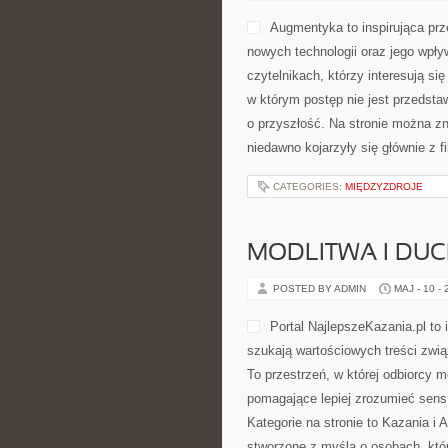
Augmentyka to inspirująca prz
nowych technologii oraz jego wpł
czytelnikach, którzy interesują si
w którym postęp nie jest przedstaw
o przyszłość. Na stronie można z
niedawno kojarzyły się głównie z f
CATEGORIES:
MIĘDZYZDROJE
MODLITWA I D
POSTED BY ADMIN
MAJ - 10 -
Portal NajlepszeKazania.pl to
szukają wartościowych treści zwią
To przestrzeń, w której odbiorcy 
pomagające lepiej zrozumieć sen
Kategorie na stronie to Kazania i 
stworzone z myślą o osobach, któr