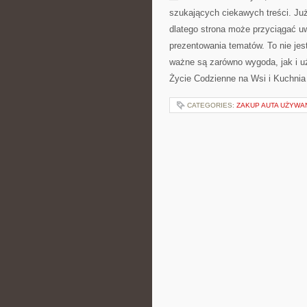
szukających ciekawych treści. Ju
dlatego strona może przyciągać uw
prezentowania tematów. To nie jest
ważne są zarówno wygoda, jak i u
Życie Codzienne na Wsi i Kuchnia
CATEGORIES:
ZAKUP AUTA UŻYW