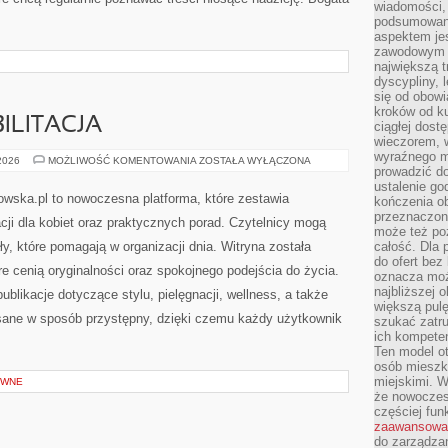
wiadomości, 
podsumowani
aspektem je
zawodowym a
największą t
dyscypliny, 
się od obowi
kroków od ku
ILITACJA
ciągłej dos
wieczorem, w
wyraźnego m
ZDROWIE
 2026
MOŻLIWOŚĆ KOMENTOWANIA
ZOSTAŁA WYŁĄCZONA
prowadzić do
I
REHABILITACJA
ustalenie go
owska.pl to nowoczesna platforma, które zestawia
kończenia o
przeznaczon
acji dla kobiet oraz praktycznych porad. Czytelnicy mogą
może też po
y, które pomagają w organizacji dnia. Witryna została
całość. Dla
do ofert bez
e cenią oryginalności oraz spokojnego podejścia do życia.
oznacza moż
najbliższej 
blikacje dotyczące stylu, pielęgnacji, wellness, a także
większą pulę
pisane w sposób przystępny, dzięki czemu każdy użytkownik
szukać zatru
ich kompeten
Ten model o
osób mieszk
miejskimi. W
YWNE
że nowoczes
częściej fun
zaawansowa
do zarządzan