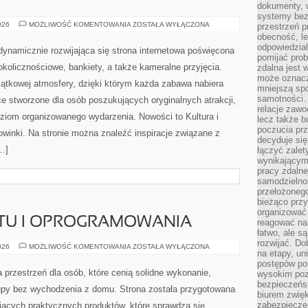
dokumenty, w
systemy bez
ŚWIAT
026
MOŻLIWOŚĆ KOMENTOWANIA
ZOSTAŁA WYŁĄCZONA
przestrzeń p
WÓDKI
obecność, le
odpowiedzia
ynamicznie rozwijająca się strona internetowa poświęcona
pomijać prob
kolicznościowe, bankiety, a także kameralne przyjęcia.
zdalna jest 
może oznacz
jątkowej atmosfery, dzięki którym każda zabawa nabiera
mniejszą sp
samotności. 
e stworzone dla osób poszukujących oryginalnych atrakcji,
relacje zawo
ziom organizowanego wydarzenia. Nowości to Kultura i
lecz także b
poczucia prz
Nowinki. Na stronie można znaleźć inspiracje związane z
decyduje się
…]
łączyć zalet
wynikającym
pracy zdaln
samodzielno
przełożonego
bieżąco prz
organizować 
ĘTU I OPROGRAMOWANIA
reagować na
łatwo, ale s
rozwijać. Do
RECENZJE
026
MOŻLIWOŚĆ KOMENTOWANIA
ZOSTAŁA WYŁĄCZONA
na etapy, un
SPRZĘTU
I
postępów po
OPROGRAMOWANIA
 przestrzeń dla osób, które cenią solidne wykonanie,
wysokim pozi
bezpieczeńs
upy bez wychodzenia z domu. Strona została przygotowana
biurem zwię
zabezpiecze
ących praktycznych produktów, które sprawdzą się