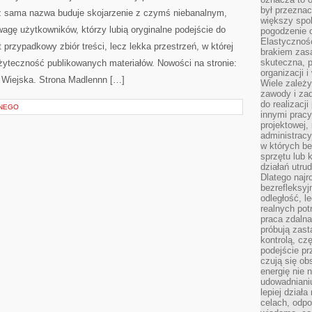
był przezna
ż sama nazwa buduje skojarzenie z czymś niebanalnym,
większy spok
agę użytkowników, którzy lubią oryginalne podejście do
pogodzenie 
Elastyczność
 przypadkowy zbiór treści, lecz lekka przestrzeń, w której
brakiem zasa
skuteczna, p
żyteczność publikowanych materiałów. Nowości na stronie:
organizacji 
 Wiejska. Strona Madlennn […]
Wiele zależ
zawody i zad
do realizacj
ANEGO
innymi pracy
projektowej,
administracy
w których be
sprzętu lub 
działań utru
Dlatego najr
bezrefleksy
odległość, 
realnych pot
praca zdalna
próbują zas
kontrolą, cz
podejście pr
czują się ob
energię nie n
udowadniani
lepiej dział
celach, odpo