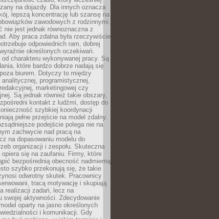
czany na dojazdy. Dla innych oznacza
ój, lepszą koncentrację lub szansę na
obowiązków zawodowych z rodzinnymi.
 nie jest jednak równoznaczna z
d. Aby praca zdalna była rzeczywiście
otrzebuje odpowiednich ram, dobrej
i wyraźnie określonych oczekiwań.
y od charakteru wykonywanej pracy. Są
ania, które bardzo dobrze nadają się
i poza biurem. Dotyczy to między
 analitycznej, programistycznej,
 redakcyjnej, marketingowej czy
jnej. Są jednak również takie obszary,
zpośredni kontakt z ludźmi, dostęp do
konieczność szybkiej koordynacji
dniają pełne przejście na model zdalny.
ozsądniejsze podejście polega nie na
jnym zachwycie nad pracą na
lecz na dopasowaniu modelu do
rzeb organizacji i zespołu. Skuteczna
 opiera się na zaufaniu. Firmy, które
tąpić bezpośrednią obecność nadmierną
ęsto szybko przekonują się, że takie
zynosi odwrotny skutek. Pracownicy
serwowani, tracą motywację i skupiają
a realizacji zadań, lecz na
u swojej aktywności. Zdecydowanie
a model oparty na jasno określonych
wiedzialności i komunikacji. Gdy