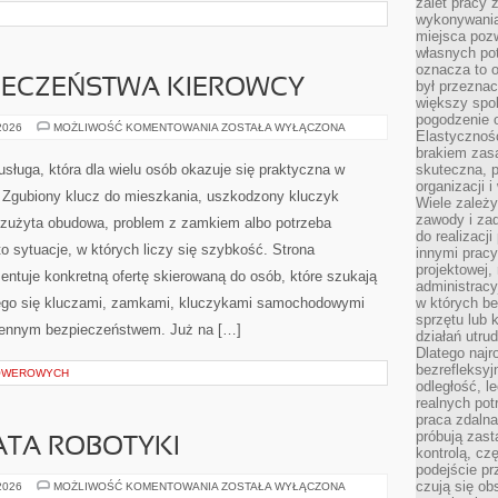
zalet pracy 
wykonywania
miejsca pozw
własnych po
oznacza to 
PIECZEŃSTWA KIEROWCY
był przezna
większy spok
pogodzenie 
PORADNIKI
 2026
MOŻLIWOŚĆ KOMENTOWANIA
ZOSTAŁA WYŁĄCZONA
Elastyczność
BEZPIECZEŃSTWA
KIEROWCY
brakiem zasa
usługa, która dla wielu osób okazuje się praktyczna w
skuteczna, p
organizacji 
Zgubiony klucz do mieszkania, uszkodzony kluczyk
Wiele zależ
zawody i zad
, zużyta obudowa, problem z zamkiem albo potrzeba
do realizacj
 sytuacje, w których liczy się szybkość. Strona
innymi pracy
projektowej,
entuje konkretną ofertę skierowaną do osób, które szukają
administracy
ego się kluczami, zamkami, kluczykami samochodowymi
w których be
sprzętu lub 
iennym bezpieczeństwem. Już na […]
działań utru
Dlatego najr
bezrefleksy
ROWEROWYCH
odległość, 
realnych pot
praca zdalna
próbują zas
ATA ROBOTYKI
kontrolą, cz
podejście pr
czują się ob
NOWINKI
 2026
MOŻLIWOŚĆ KOMENTOWANIA
ZOSTAŁA WYŁĄCZONA
ZE