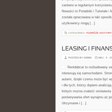
zarówno w regularnym korzystaniu,
Nowości to Poradniki i Tutoriale i
została opracowana w taki sposób
użytkownicy mogą […]
CATEGORIES:
PODRÓŻE EKOTURY
LEASING I FINA
POSTED BY ADMIN
MAJ - 5 - 2
Rentdabcar to rozbudowany ser
interesują się samochodami. Stro
autami, dzięki czemu może być w
i dla tych, którzy dopiero analiz
którym można znaleźć omówienia 
porównywania ofert wynajmu aż po 
Utrzymanie i […]