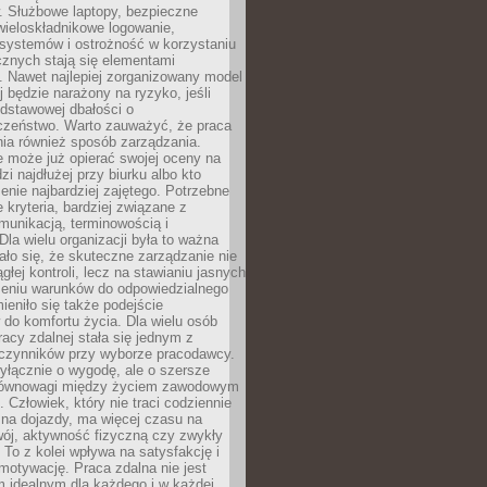
. Służbowe laptopy, bezpieczne
wieloskładnikowe logowanie,
 systemów i ostrożność w korzystaniu
icznych stają się elementami
. Nawet najlepiej zorganizowany model
j będzie narażony na ryzyko, jeśli
dstawowej dbałości o
czeństwo. Warto zauważyć, że praca
ia również sposób zarządzania.
e może już opierać swojej oceny na
zi najdłużej przy biurku albo kto
enie najbardziej zajętego. Potrzebne
e kryteria, bardziej związane z
munikacją, terminowością i
Dla wielu organizacji była to ważna
ało się, że skuteczne zarządzanie nie
głej kontroli, lecz na stawianiu jasnych
rzeniu warunków do odpowiedzialnego
mieniło się także podejście
do komfortu życia. Dla wielu osób
acy zdalnej stała się jednym z
czynników przy wyborze pracodawcy.
yłącznie o wygodę, ale o szersze
równowagi między życiem zawodowym
 Człowiek, który nie traci codziennie
 na dojazdy, ma więcej czasu na
wój, aktywność fizyczną czy zwykły
To z kolei wpływa na satysfakcję i
motywację. Praca zdalna nie jest
 idealnym dla każdego i w każdej