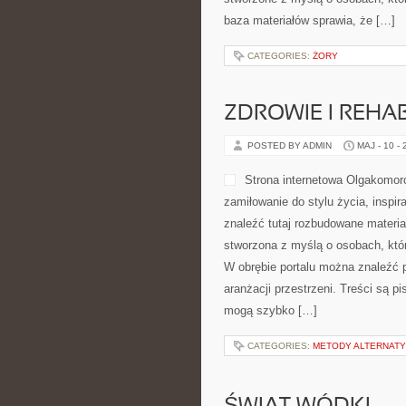
baza materiałów sprawia, że […]
CATEGORIES:
ŻORY
ZDROWIE I REHAB
POSTED BY ADMIN
MAJ - 10 -
Strona internetowa Olgakomor
zamiłowanie do stylu życia, inspir
znaleźć tutaj rozbudowane materiał
stworzona z myślą o osobach, któr
W obrębie portalu można znaleźć pu
aranżacji przestrzeni. Treści są 
mogą szybko […]
CATEGORIES:
METODY ALTERNAT