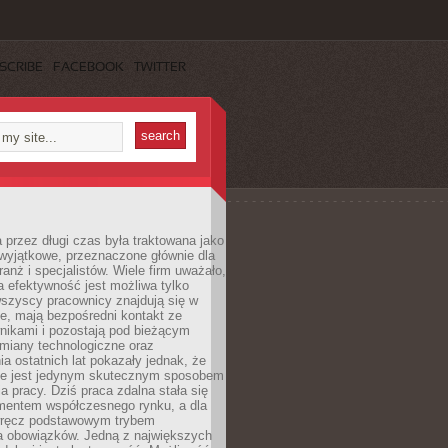
SCRIBE
FACEBOOK
TWITTER
 przez długi czas była traktowana jako
wyjątkowe, przeznaczone głównie dla
anż i specjalistów. Wiele firm uważało,
 efektywność jest możliwa tylko
wszyscy pracownicy znajdują się w
e, mają bezpośredni kontakt ze
nikami i pozostają pod bieżącym
miany technologiczne oraz
a ostatnich lat pokazały jednak, że
nie jest jedynym skutecznym sposobem
a pracy. Dziś praca zdalna stała się
entem współczesnego rynku, a dla
wręcz podstawowym trybem
 obowiązków. Jedną z największych