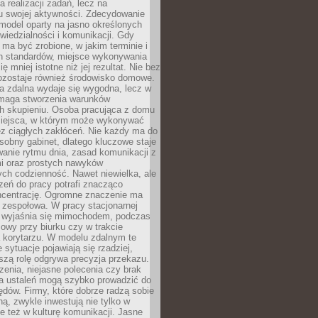
a realizacji zadań, lecz na
u swojej aktywności. Zdecydowanie
a model oparty na jasno określonych
wiedzialności i komunikacji. Gdy
ma być zrobione, w jakim terminie i
ch standardów, miejsce wykonywania
ię mniej istotne niż jej rezultat. Nie bez
ozostaje również środowisko domowe.
ca zdalna wydaje się wygodna, lecz w
maga stworzenia warunków
ch skupieniu. Osoba pracująca z domu
miejsca, w którym może wykonywać
z ciągłych zakłóceń. Nie każdy ma do
sobny gabinet, dlatego kluczowe staje
anie rytmu dnia, zasad komunikacji z
 oraz prostych nawyków
ch codzienność. Nawet niewielka, ale
rzeń do pracy potrafi znacząco
ncentrację. Ogromne znaczenie ma
 zespołowa. W pracy stacjonarnej
y wyjaśnia się mimochodem, podczas
mowy przy biurku czy w trakcie
a korytarzu. W modelu zdalnym te
 sytuacje pojawiają się rzadziej,
szą rolę odgrywa precyzja przekazu.
enia, niejasne polecenia czy brak
ia ustaleń mogą szybko prowadzić do
błędów. Firmy, które dobrze radzą sobie
ną, zwykle inwestują nie tylko w
le też w kulturę komunikacji. Jasne