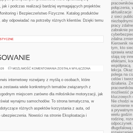
pracowników
 jak i podczas realizacji bardziej wymagających projektów.
połączenia, 
aktualizacje
 Monitoring i Bezpieczeństwo Fizyczne. Katalog produktów
z sieci publ
, aby odpowiadać na potrzeby różnych klientów. Dzięki temu
niezbędnymi
pracy zdalne
zabraknie po
cyberbezpie
zdalna zmien
STYCZNE
Kierownik ni
tym, kto sied
sprawia wraż
stają się inn
NSOWANIE
efektami, ko
współpracą. 
LEASING
026
MOŻLIWOŚĆ KOMENTOWANIA
ZOSTAŁA WYŁĄCZONA
lekcja. Okaz
I
polega na cią
FINANSOWANIE
celów i two
wis internetowy rozwijany z myślą o osobach, które
działania. Z
na zestawia wiele konkretnych tematów związanych z
pracowników 
możliwość pr
ygodnym miejscem zarówno dla miłośników motoryzacji, jak
kluczowych 
ują świat wynajmu samochodów. To strona tematyczna, w
Nie chodzi w
rozumienie 
dotyczące różnych aspektów korzystania z auta, od
a prywatnym.
wielu godzin
ubezpieczenia. Nowości na stronie Eksploatacja i
rodzinę, roz
odpoczynek. 
długofalową 
rozwiązaniem