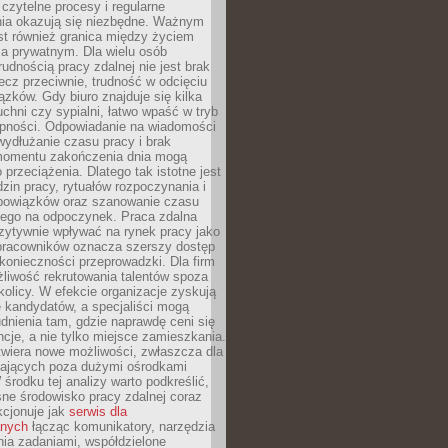
czytelne procesy i regularne
a okazują się niezbędne. Ważnym
st również granica między życiem
 prywatnym. Dla wielu osób
rudnością pracy zdalnej nie jest brak
lecz przeciwnie, trudność w odcięciu
ązków. Gdy biuro znajduje się kilka
chni czy sypialni, łatwo wpaść w tryb
tępności. Odpowiadanie na wiadomości
ydłużanie czasu pracy i brak
omentu zakończenia dnia mogą
 przeciążenia. Dlatego tak istotne jest
dzin pracy, rytuałów rozpoczynania i
bowiązków oraz szanowanie czasu
ego na odpoczynek. Praca zdalna
zytywnie wpływać na rynek pracy jako
 pracowników oznacza szerszy dostęp
 konieczności przeprowadzki. Dla firm
liwość rekrutowania talentów spoza
okolicy. W efekcie organizacje zyskują
 kandydatów, a specjaliści mogą
dnienia tam, gdzie naprawdę ceni się
cje, a nie tylko miejsce zamieszkania.
twiera nowe możliwości, zwłaszcza dla
ających poza dużymi ośrodkami
 środku tej analizy warto podkreślić,
ne środowisko pracy zdalnej coraz
kcjonuje jak
serwis dla
nych
łącząc komunikatory, narzędzia
ia zadaniami, współdzielone