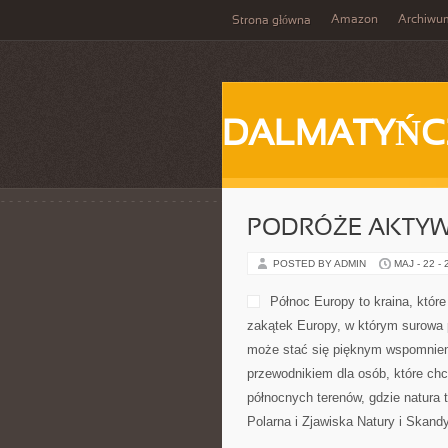
Amazon
Archiwu
Strona główna
DALMATYŃC
PODRÓŻE AKTY
POSTED BY ADMIN
MAJ - 22 -
Północ Europy to kraina, któr
zakątek Europy, w którym surowa 
może stać się pięknym wspomnien
przewodnikiem dla osób, które chcą
północnych terenów, gdzie natura 
Polarna i Zjawiska Natury i Skandy