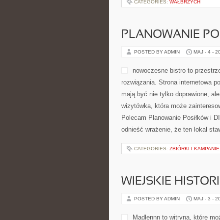
CATEGORIES:
WAŁBRZYCH
PLANOWANIE PO
POSTED BY ADMIN
MAJ - 4 - 2
nowoczesne bistro to przestrz
rozwiązania. Strona internetowa po
mają być nie tylko doprawione, al
wizytówka, która może zaintereso
Polecam Planowanie Posiłków i D
odnieść wrażenie, że ten lokal sta
CATEGORIES:
ZBIÓRKI I KAMPANI
WIEJSKIE HISTOR
POSTED BY ADMIN
MAJ - 3 - 2
Madlennn to witryna, które mo