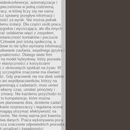
ideokonferencje, automatyzacje i
pieczeństwa w jedną codzienną
racy, w której liczy się nie sama
cz sprawny przepływ informacji i
lność za wynik. Nie można jednak
lemu izolacji. Dla części osób praca
wygodna i wyciszająca, ale dla innych
ać osłabienie więzi z zespołem,
ontaniczność kontaktów i poczucie
Człowiek jest istotą społeczną, a
dowe to nie tylko wymiana informacji,
udowanie zaufania, wspólnego języka i
ynależności. Dlatego wiele firm
 na model hybrydowy, który pozwala
y elastyczności z korzyściami
i z okresowych spotkań na żywo. W
ej szczególne znaczenie ma również
ść. Gdy pracownik nie ma obok siebie
 ani współpracowników, którzy na
ypominają o zadaniach, musi umieć
własny czas, ustalać priorytety i
 zmiany. Nie każdemu przychodzi to
ą to kompetencje, które można
bre planowanie dnia, dzielenie zadań
ikanie rozpraszaczy i regularna ocena
magają utrzymać efektywność na
omie. Nie mniej ważna jest kwestia
twa danych. Praca wykonywana poza
ksza znaczenie odpowiednich procedur,
ń urządzeń i świadomości