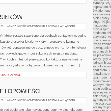
sytuacji. Wy
odpowiednich
świadomego 
za chwilową
SIŁKÓW
rynku pracy 
długo. Najlep
narzuconym 
PLANOWANIE
026
MOŻLIWOŚĆ KOMENTOWANIA
ZOSTAŁA WYŁĄCZONA
POSIŁKÓW
przywilejem
modelem dzia
eń, które zostało stworzone dla osobach ceniących wygodne
przynieść ko
pracodawco
kazuje charakter lokalu, w którym propozycje kulinarne
Praca zdalna
e również dopasowane do codziennego rytmu. To internetowa
rozwiązanie 
wybranych br
wać odwiedzających, poszukujących miejsca na obiad.
że prawdziwa
wtedy, gdy 
IY w Kuchni. Już od pierwszego kontaktu z nazwą można
jednym biurz
wia na czytelność połączoną z kulinarnością. To nie […]
współpracow
nadzorem. Z
doświadczeni
E CHARYTATYWNE
taki model 
organizowani
ważnym elem
wielu osób 
IE I OPOWIEŚCI
wykonywania
zalet pracy 
wykonywania
WIEJSKIE
026
MOŻLIWOŚĆ KOMENTOWANIA
ZOSTAŁA WYŁĄCZONA
HISTORIE
miejsca pozw
I
własnych po
OPOWIEŚCI
że być odbierane jako nowoczesny punkt w sieci dla osób
oznacza to 