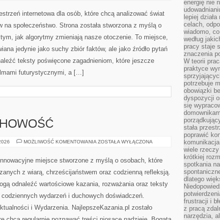
energię nie n
ŚWIATA
udowadniani
ROBOTYKI
estrzeń internetowa dla osób, które chcą analizować świat
lepiej dział
celach, odpo
yw na społeczeństwo. Strona została stworzona z myślą o
wiadomo, co 
ę tym, jak algorytmy zmieniają nasze otoczenie. To miejsce,
według jaki
pracy staje s
iana jedynie jako suchy zbiór faktów, ale jako źródło pytań
znaczenia p
naleźć teksty poświęcone zagadnieniom, które jeszcze
W teorii pra
praktyce wy
ilmami futurystycznymi, a […]
sprzyjający
potrzebuje 
obowiązki be
dyspozycji o
się wypracow
domownikami
porządkujący
UCHOWOŚĆ
stała przest
poprawić ko
MODLITWA
komunikacja
 2026
MOŻLIWOŚĆ KOMENTOWANIA
ZOSTAŁA WYŁĄCZONA
I
wiele rzecz
DUCHOWOŚĆ
krótkiej roz
 innowacyjne miejsce stworzone z myślą o osobach, które
spotkania n
spontaniczne
zanych z wiarą, chrześcijaństwem oraz codzienną refleksją.
dlatego więk
mogą odnaleźć wartościowe kazania, rozważania oraz teksty
Niedopowiedz
potwierdzen
s codziennych wydarzeń i duchowych doświadczeń.
frustracji i 
Aktualności i Wydarzenia. NajlepszeKazania.pl zostało
z pracą zdal
narzędzia, a
e chcą regularnie poznawać treści niosące nadzieję. Bogata