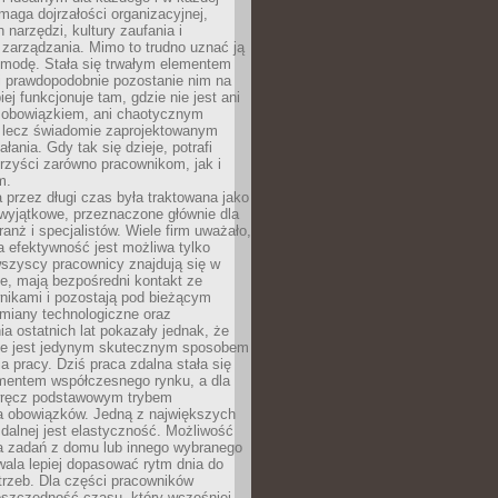
maga dojrzałości organizacyjnej,
 narzędzi, kultury zaufania i
zarządzania. Mimo to trudno uznać ją
 modę. Stała się trwałym elementem
i prawdopodobnie pozostanie nim na
iej funkcjonuje tam, gdzie nie jest ani
obowiązkiem, ani chaotycznym
, lecz świadomie zaprojektowanym
łania. Gdy tak się dzieje, potrafi
rzyści zarówno pracownikom, jak i
m.
 przez długi czas była traktowana jako
wyjątkowe, przeznaczone głównie dla
anż i specjalistów. Wiele firm uważało,
 efektywność jest możliwa tylko
wszyscy pracownicy znajdują się w
e, mają bezpośredni kontakt ze
nikami i pozostają pod bieżącym
miany technologiczne oraz
a ostatnich lat pokazały jednak, że
nie jest jedynym skutecznym sposobem
a pracy. Dziś praca zdalna stała się
entem współczesnego rynku, a dla
wręcz podstawowym trybem
 obowiązków. Jedną z największych
zdalnej jest elastyczność. Możliwość
 zadań z domu lub innego wybranego
ala lepiej dopasować rytm dnia do
trzeb. Dla części pracowników
oszczędność czasu, który wcześniej