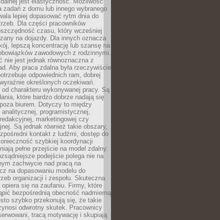
zdalnej jest elastyczność. Możliwość
 zadań z domu lub innego wybranego
ala lepiej dopasować rytm dnia do
trzeb. Dla części pracowników
oszczędność czasu, który wcześniej
czany na dojazdy. Dla innych oznacza
ój, lepszą koncentrację lub szansę na
obowiązków zawodowych z rodzinnymi.
 nie jest jednak równoznaczna z
d. Aby praca zdalna była rzeczywiście
otrzebuje odpowiednich ram, dobrej
i wyraźnie określonych oczekiwań.
y od charakteru wykonywanej pracy. Są
ania, które bardzo dobrze nadają się
i poza biurem. Dotyczy to między
 analitycznej, programistycznej,
 redakcyjnej, marketingowej czy
jnej. Są jednak również takie obszary,
zpośredni kontakt z ludźmi, dostęp do
konieczność szybkiej koordynacji
dniają pełne przejście na model zdalny.
ozsądniejsze podejście polega nie na
jnym zachwycie nad pracą na
lecz na dopasowaniu modelu do
rzeb organizacji i zespołu. Skuteczna
 opiera się na zaufaniu. Firmy, które
tąpić bezpośrednią obecność nadmierną
ęsto szybko przekonują się, że takie
zynosi odwrotny skutek. Pracownicy
serwowani, tracą motywację i skupiają