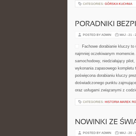
CATEGORIES:
GÓRSKA KUCHNIA
PORADNIKI BEZ
POSTED BY ADMIN
MAJ - 21 -
Fachowe dorabianie kluczy to 
najmniej oczekiwanym momencie. 
samochodowy, niedziałający pilot
wykonania zapasowego kompletu to
poświęcona dorabianiu kluczy prez
doświadczonego punktu zajmując
oraz usługami związanymi z codz
CATEGORIES:
HISTORIA MAREK 
NOWINKI ZE ŚWI
POSTED BY ADMIN
MAJ - 20 -