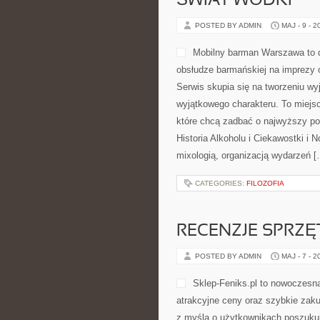
ŚWIAT WÓDKI
POSTED BY ADMIN
MAJ - 9 - 2
Mobilny barman Warszawa to d
obsłudze barmańskiej na imprezy o
Serwis skupia się na tworzeniu wy
wyjątkowego charakteru. To miejsc
które chcą zadbać o najwyższy po
Historia Alkoholu i Ciekawostki i 
mixologią, organizacją wydarzeń [
CATEGORIES:
FILOZOFIA
RECENZJE SPRZ
POSTED BY ADMIN
MAJ - 7 - 2
Sklep-Feniks.pl to nowoczesna
atrakcyjne ceny oraz szybkie zak
z myślą o użytkownikach poszukuj