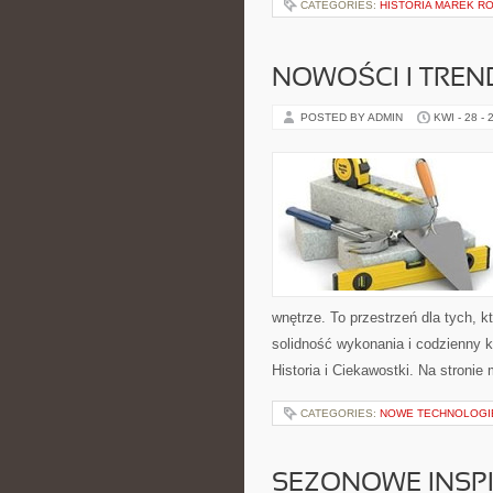
CATEGORIES:
HISTORIA MAREK 
NOWOŚCI I TREN
POSTED BY ADMIN
KWI - 28 - 
wnętrze. To przestrzeń dla tych, 
solidność wykonania i codzienny k
Historia i Ciekawostki. Na stronie
CATEGORIES:
NOWE TECHNOLOGI
SEZONOWE INSPI