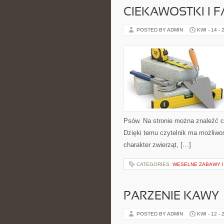
CIEKAWOSTKI I 
POSTED BY ADMIN
KWI - 14 - 
Psów. Na stronie można znaleźć c
Dzięki temu czytelnik ma możliwo
charakter zwierząt, […]
CATEGORIES:
WESELNE ZABAWY I
PARZENIE KAWY
POSTED BY ADMIN
KWI - 12 - 