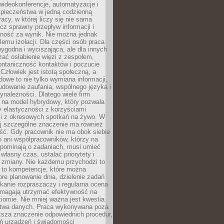
ideokonferencje, automatyzacje i
pieczeństwa w jedną codzienną
racy, w której liczy się nie sama
cz sprawny przepływ informacji i
lność za wynik. Nie można jednak
lemu izolacji. Dla części osób praca
wygodna i wyciszająca, ale dla innych
ać osłabienie więzi z zespołem,
ontaniczność kontaktów i poczucie
Człowiek jest istotą społeczną, a
dowe to nie tylko wymiana informacji,
udowanie zaufania, wspólnego języka i
ynależności. Dlatego wiele firm
 na model hybrydowy, który pozwala
y elastyczności z korzyściami
i z okresowych spotkań na żywo. W
ej szczególne znaczenie ma również
ść. Gdy pracownik nie ma obok siebie
 ani współpracowników, którzy na
ypominają o zadaniach, musi umieć
własny czas, ustalać priorytety i
 zmiany. Nie każdemu przychodzi to
ą to kompetencje, które można
bre planowanie dnia, dzielenie zadań
ikanie rozpraszaczy i regularna ocena
magają utrzymać efektywność na
omie. Nie mniej ważna jest kwestia
twa danych. Praca wykonywana poza
ksza znaczenie odpowiednich procedur,
ń urządzeń i świadomości