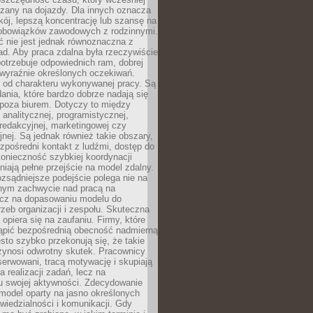
czany na dojazdy. Dla innych oznacza
ój, lepszą koncentrację lub szansę na
obowiązków zawodowych z rodzinnymi.
 nie jest jednak równoznaczna z
d. Aby praca zdalna była rzeczywiście
otrzebuje odpowiednich ram, dobrej
i wyraźnie określonych oczekiwań.
y od charakteru wykonywanej pracy. Są
ania, które bardzo dobrze nadają się
i poza biurem. Dotyczy to między
 analitycznej, programistycznej,
 redakcyjnej, marketingowej czy
jnej. Są jednak również takie obszary,
zpośredni kontakt z ludźmi, dostęp do
konieczność szybkiej koordynacji
dniają pełne przejście na model zdalny.
ozsądniejsze podejście polega nie na
jnym zachwycie nad pracą na
lecz na dopasowaniu modelu do
rzeb organizacji i zespołu. Skuteczna
 opiera się na zaufaniu. Firmy, które
tąpić bezpośrednią obecność nadmierną
ęsto szybko przekonują się, że takie
zynosi odwrotny skutek. Pracownicy
serwowani, tracą motywację i skupiają
a realizacji zadań, lecz na
u swojej aktywności. Zdecydowanie
a model oparty na jasno określonych
wiedzialności i komunikacji. Gdy