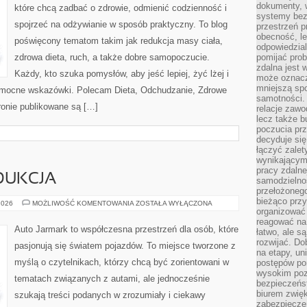
dokumenty, w
które chcą zadbać o zdrowie, odmienić codzienność i
systemy bez
spojrzeć na odżywianie w sposób praktyczny. To blog
przestrzeń p
obecność, le
poświęcony tematom takim jak redukcja masy ciała,
odpowiedzia
zdrowa dieta, ruch, a także dobre samopoczucie.
pomijać prob
zdalna jest 
Każdy, kto szuka pomysłów, aby jeść lepiej, żyć lżej i
może oznacz
mniejszą sp
 pomocne wskazówki. Polecam Dieta, Odchudzanie, Zdrowe
samotności. 
tronie publikowane są […]
relacje zawo
lecz także b
poczucia prz
decyduje się
łączyć zalet
wynikającym
pracy zdaln
DUKCJA
samodzielno
przełożonego
bieżąco prz
PRZEMYSŁ
2026
MOŻLIWOŚĆ KOMENTOWANIA
ZOSTAŁA WYŁĄCZONA
I
organizować 
PRODUKCJA
reagować na
Auto Jarmark to współczesna przestrzeń dla osób, które
łatwo, ale s
rozwijać. Do
pasjonują się światem pojazdów. To miejsce tworzone z
na etapy, un
myślą o czytelnikach, którzy chcą być zorientowani w
postępów po
wysokim pozi
tematach związanych z autami, ale jednocześnie
bezpieczeńs
biurem zwię
szukają treści podanych w zrozumiały i ciekawy
zabezpiecze