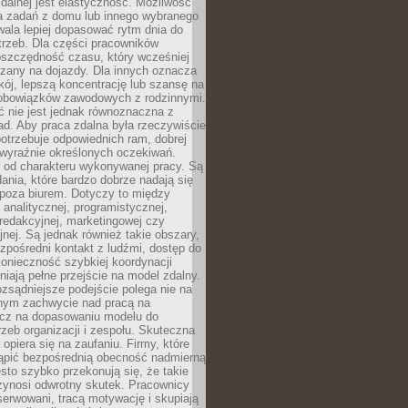
zdalnej jest elastyczność. Możliwość
 zadań z domu lub innego wybranego
ala lepiej dopasować rytm dnia do
trzeb. Dla części pracowników
oszczędność czasu, który wcześniej
czany na dojazdy. Dla innych oznacza
ój, lepszą koncentrację lub szansę na
obowiązków zawodowych z rodzinnymi.
 nie jest jednak równoznaczna z
d. Aby praca zdalna była rzeczywiście
otrzebuje odpowiednich ram, dobrej
i wyraźnie określonych oczekiwań.
y od charakteru wykonywanej pracy. Są
ania, które bardzo dobrze nadają się
i poza biurem. Dotyczy to między
 analitycznej, programistycznej,
 redakcyjnej, marketingowej czy
jnej. Są jednak również takie obszary,
zpośredni kontakt z ludźmi, dostęp do
konieczność szybkiej koordynacji
dniają pełne przejście na model zdalny.
ozsądniejsze podejście polega nie na
jnym zachwycie nad pracą na
lecz na dopasowaniu modelu do
rzeb organizacji i zespołu. Skuteczna
 opiera się na zaufaniu. Firmy, które
tąpić bezpośrednią obecność nadmierną
ęsto szybko przekonują się, że takie
zynosi odwrotny skutek. Pracownicy
serwowani, tracą motywację i skupiają