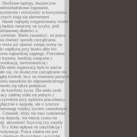
. Służbowe laptopy, bezpieczne
wieloskładnikowe logowanie,
 systemów i ostrożność w korzystaniu
icznych stają się elementami
. Nawet najlepiej zorganizowany model
j będzie narażony na ryzyko, jeśli
dstawowej dbałości o
czeństwo. Warto zauważyć, że praca
ia również sposób zarządzania.
e może już opierać swojej oceny na
zi najdłużej przy biurku albo kto
enie najbardziej zajętego. Potrzebne
e kryteria, bardziej związane z
munikacją, terminowością i
Dla wielu organizacji była to ważna
ało się, że skuteczne zarządzanie nie
głej kontroli, lecz na stawianiu jasnych
rzeniu warunków do odpowiedzialnego
mieniło się także podejście
do komfortu życia. Dla wielu osób
acy zdalnej stała się jednym z
czynników przy wyborze pracodawcy.
yłącznie o wygodę, ale o szersze
równowagi między życiem zawodowym
 Człowiek, który nie traci codziennie
 na dojazdy, ma więcej czasu na
wój, aktywność fizyczną czy zwykły
To z kolei wpływa na satysfakcję i
motywację. Praca zdalna nie jest
 idealnym dla każdego i w każdej