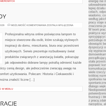
energię nie n
ROWEROWYCH
udowadniani
lepiej dział
celach, odpo
wiadomo, co 
DY
według jaki
pracy staje s
NOWOŚCI
2026
MOŻLIWOŚĆ KOMENTOWANIA
ZOSTAŁA WYŁĄCZONA
znaczenia p
I
W teorii pra
TRENDY
praktyce wy
Profesjonalna witryna online poświęcona lampom to
sprzyjający
miejsce stworzone dla osób, które szukają stylowych
potrzebuje 
obowiązki be
inspiracji do domu, mieszkania, biura oraz przestrzeni
dyspozycji o
się wypracow
użytkowych. Serwis prezentuje rozbudowany świat
domownikami
produktów związanych z aranżacją światła, pokazując
porządkujący
stała przest
jak odpowiednio dobrane lampy potrafią odmienić każde
poprawić ko
którzy cenią design, ale jednocześnie zwracają uwagę na
komunikacja
wiele rzecz
omfort użytkowania. Polecam: Historia i Ciekawostki i
krótkiej roz
spotkania n
 można znaleźć liczne […]
spontaniczne
dlatego więk
E W MEBLU
Niedopowiedz
potwierdzen
frustracji i 
z pracą zdal
RACJE
narzędzia, a