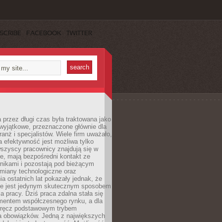
SCRIBE
FACEBOOK
TWITTER
 przez długi czas była traktowana jako
wyjątkowe, przeznaczone głównie dla
anż i specjalistów. Wiele firm uważało,
 efektywność jest możliwa tylko
wszyscy pracownicy znajdują się w
e, mają bezpośredni kontakt ze
nikami i pozostają pod bieżącym
miany technologiczne oraz
a ostatnich lat pokazały jednak, że
nie jest jedynym skutecznym sposobem
a pracy. Dziś praca zdalna stała się
entem współczesnego rynku, a dla
wręcz podstawowym trybem
 obowiązków. Jedną z największych