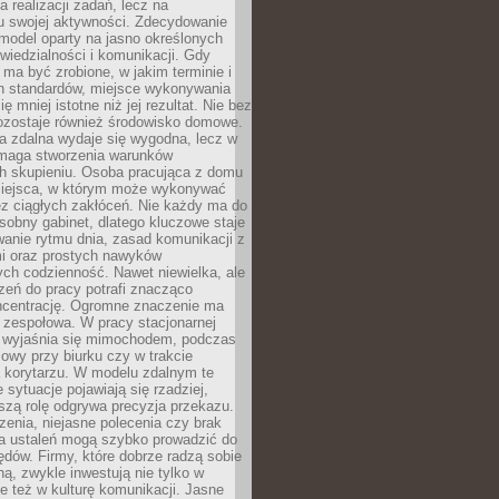
a realizacji zadań, lecz na
u swojej aktywności. Zdecydowanie
a model oparty na jasno określonych
wiedzialności i komunikacji. Gdy
ma być zrobione, w jakim terminie i
ch standardów, miejsce wykonywania
ię mniej istotne niż jej rezultat. Nie bez
ozostaje również środowisko domowe.
ca zdalna wydaje się wygodna, lecz w
maga stworzenia warunków
ch skupieniu. Osoba pracująca z domu
miejsca, w którym może wykonywać
z ciągłych zakłóceń. Nie każdy ma do
sobny gabinet, dlatego kluczowe staje
anie rytmu dnia, zasad komunikacji z
 oraz prostych nawyków
ch codzienność. Nawet niewielka, ale
rzeń do pracy potrafi znacząco
ncentrację. Ogromne znaczenie ma
 zespołowa. W pracy stacjonarnej
y wyjaśnia się mimochodem, podczas
mowy przy biurku czy w trakcie
a korytarzu. W modelu zdalnym te
 sytuacje pojawiają się rzadziej,
szą rolę odgrywa precyzja przekazu.
enia, niejasne polecenia czy brak
ia ustaleń mogą szybko prowadzić do
błędów. Firmy, które dobrze radzą sobie
ną, zwykle inwestują nie tylko w
le też w kulturę komunikacji. Jasne