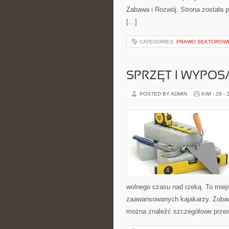
Zabawa i Rozwój. Strona została 
[…]
CATEGORIES:
PRAWO SEKTOROW
SPRZĘT I WYPOS
POSTED BY ADMIN
KWI - 29 - 
wolnego czasu nad rzeką. To miejs
zaawansowanych kajakarzy. Zobacz
można znaleźć szczegółowe przew