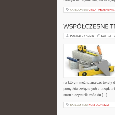
CATEGORIES:
CISZA I REGENERAC
WSPÓŁCZESNE T
POSTED BY ADMIN
KWI - 16 - 
na którym można znaleźć teksty do
pomysłów związanych z urządzani
stronie czytelnik trafia do […]
CATEGORIES:
KONFUCJANIZM