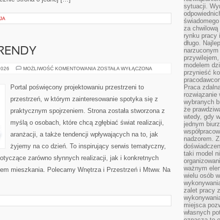
sytuacji. Wy
odpowiednich
JA
świadomego 
za chwilową
rynku pracy 
długo. Najlep
RENDY
narzuconym 
przywilejem
modelem dzia
WSPÓŁCZESNE
2026
MOŻLIWOŚĆ KOMENTOWANIA
ZOSTAŁA WYŁĄCZONA
przynieść ko
TRENDY
pracodawco
Portal poświęcony projektowaniu przestrzeni to
Praca zdalna
rozwiązanie 
przestrzeń, w którym zainteresowanie spotyka się z
wybranych br
że prawdziwa
praktycznym spojrzeniem. Strona została stworzona z
wtedy, gdy 
myślą o osobach, które chcą zgłębiać świat realizacji,
jednym biurz
współpracow
aranżacji, a także tendencji wpływających na to, jak
nadzorem. Z
żyjemy na co dzień. To inspirujący serwis tematyczny,
doświadczeni
taki model 
tyczące zarówno słynnych realizacji, jak i konkretnych
organizowani
ważnym elem
em mieszkania. Polecamy Wnętrza i Przestrzeń i Mtww. Na
wielu osób 
wykonywania
zalet pracy 
wykonywania
miejsca pozw
własnych po
oznacza to 