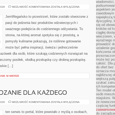
wiadomości, 
podsumowani
SEZONOWE
2026
MOŻLIWOŚĆ KOMENTOWANIA
ZOSTAŁA WYŁĄCZONA
aspektem je
INSPIRACJE
zawodowym a
JemWegańsko to przestrzeń, które zostało stworzone z
największą t
dyscypliny, 
pasji do jedzenia bez produktów odzwierzęcych i
się od obowi
kroków od ku
uważnego podejścia do codziennego odżywiania. To
ciągłej dos
strona, na której aromat spotyka się z prostotą, a
wieczorem, w
wyraźnego m
pomysły kulinarne pokazują, że roślinne gotowanie
prowadzić do
może być pełna inspiracji, świeża i jednocześnie
ustalenie go
kończenia o
azówek dla osób, które szukają codziennych rozwiązań na
przeznaczon
może też po
wieczorny posiłek, słodką przekąskę czy drobną przekąskę.
całość. Dla
ńskie […]
do ofert bez
oznacza moż
najbliższej 
ANIE W WIERZE
większą pulę
szukać zatru
ich kompeten
Ten model o
ZANIE DLA KAŻDEGO
osób mieszk
miejskimi. W
że nowoczes
ZDROWE
2026
MOŻLIWOŚĆ KOMENTOWANIA
ZOSTAŁA WYŁĄCZONA
ODCHUDZANIE
częściej fun
DLA
zaawansowa
KAŻDEGO
ten serwis to portal, które powstało z myślą o osobach,
do zarządzan