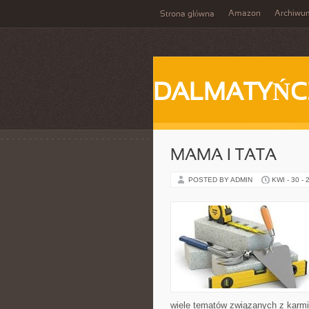
Amazon
Archiwu
Strona główna
DALMATYŃC
MAMA I TATA
POSTED BY ADMIN
KWI - 30 - 
wiele tematów związanych z karmie