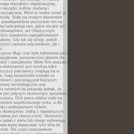
maga dojrzałości organizacyjnej,
 narzędzi, kultury zaufania i
zarządzania. Mimo to trudno uznać ją
 modę. Stała się trwałym elementem
i prawdopodobnie pozostanie nim na
iej funkcjonuje tam, gdzie nie jest ani
obowiązkiem, ani chaotycznym
, lecz świadomie zaprojektowanym
łania. Gdy tak się dzieje, potrafi
rzyści zarówno pracownikom, jak i
m.
 przez długi czas była traktowana jako
wyjątkowe, przeznaczone głównie dla
anż i specjalistów. Wiele firm uważało,
 efektywność jest możliwa tylko
wszyscy pracownicy znajdują się w
e, mają bezpośredni kontakt ze
nikami i pozostają pod bieżącym
miany technologiczne oraz
a ostatnich lat pokazały jednak, że
nie jest jedynym skutecznym sposobem
a pracy. Dziś praca zdalna stała się
entem współczesnego rynku, a dla
wręcz podstawowym trybem
 obowiązków. Jedną z największych
zdalnej jest elastyczność. Możliwość
 zadań z domu lub innego wybranego
ala lepiej dopasować rytm dnia do
trzeb. Dla części pracowników
oszczędność czasu, który wcześniej