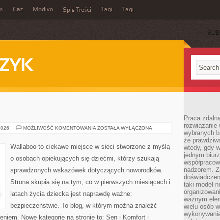
m
Gaz
Modivo
Tagi
Tagi
Spis Treści
SUB
ZYK
Praca zdalna
rozwiązanie 
MAMA
2026
MOŻLIWOŚĆ KOMENTOWANIA
ZOSTAŁA WYŁĄCZONA
wybranych br
I
TATA
że prawdziwa
Wallaboo to ciekawe miejsce w sieci stworzone z myślą
wtedy, gdy 
jednym biurz
o osobach opiekujących się dziećmi, którzy szukają
współpracow
nadzorem. Z
sprawdzonych wskazówek dotyczących noworodków.
doświadczeni
Strona skupia się na tym, co w pierwszych miesiącach i
taki model 
organizowani
latach życia dziecka jest naprawdę ważne:
ważnym elem
bezpieczeństwie. To blog, w którym można znaleźć
wielu osób 
wykonywania
niem. Nowe kategorie na stronie to: Sen i Komfort i