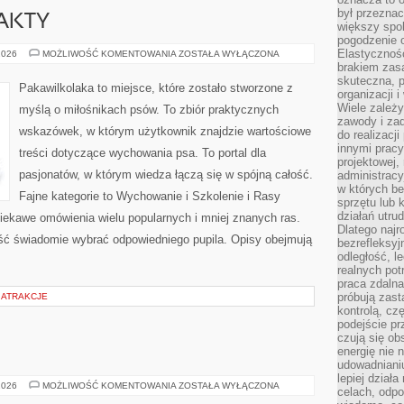
był przezna
FAKTY
większy spok
pogodzenie 
Elastyczność
CIEKAWOSTKI
2026
MOŻLIWOŚĆ KOMENTOWANIA
ZOSTAŁA WYŁĄCZONA
I
brakiem zasa
FAKTY
skuteczna, p
Pakawilkolaka to miejsce, które zostało stworzone z
organizacji 
Wiele zależ
myślą o miłośnikach psów. To zbiór praktycznych
zawody i zad
wskazówek, w którym użytkownik znajdzie wartościowe
do realizacj
innymi pracy
treści dotyczące wychowania psa. To portal dla
projektowej,
pasjonatów, w którym wiedza łączą się w spójną całość.
administracy
w których be
Fajne kategorie to Wychowanie i Szkolenie i Rasy
sprzętu lub 
działań utru
iekawe omówienia wielu popularnych i mniej znanych ras.
Dlatego najr
ść świadomie wybrać odpowiedniego pupila. Opisy obejmują
bezrefleksy
odległość, 
realnych pot
praca zdalna
próbują zas
 ATRAKCJE
kontrolą, cz
podejście pr
czują się ob
energię nie n
udowadniani
lepiej dział
PARZENIE
2026
MOŻLIWOŚĆ KOMENTOWANIA
ZOSTAŁA WYŁĄCZONA
celach, odpo
KAWY