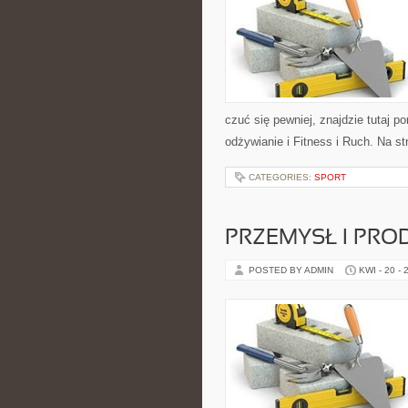
czuć się pewniej, znajdzie tutaj
odżywianie i Fitness i Ruch. Na s
CATEGORIES:
SPORT
PRZEMYSŁ I PRO
POSTED BY ADMIN
KWI - 20 - 