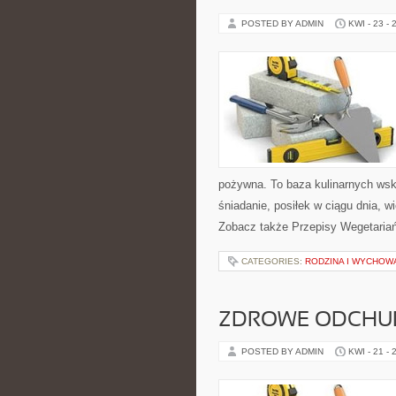
POSTED BY ADMIN
KWI - 23 - 
pożywna. To baza kulinarnych wsk
śniadanie, posiłek w ciągu dnia, 
Zobacz także Przepisy Wegetaria
CATEGORIES:
RODZINA I WYCHOW
ZDROWE ODCHUD
POSTED BY ADMIN
KWI - 21 - 