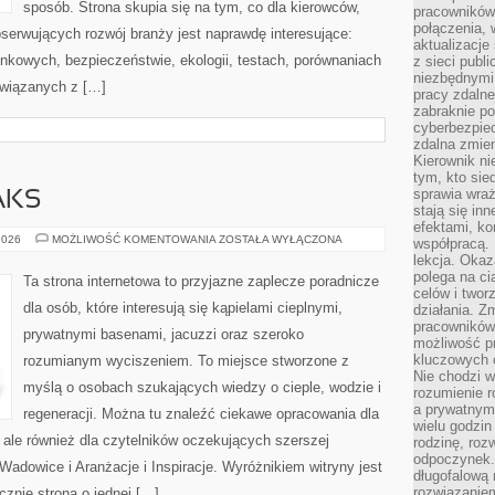
sposób. Strona skupia się na tym, co dla kierowców,
pracowników
połączenia, 
serwujących rozwój branży jest naprawdę interesujące:
aktualizacje
nkowych, bezpieczeństwie, ekologii, testach, porównaniach
z sieci publ
niezbędnymi
związanych z […]
pracy zdalne
zabraknie po
cyberbezpie
zdalna zmien
Kierownik ni
tym, kto sied
sprawia wraż
AKS
stają się inn
efektami, ko
LIFESTYLE
2026
MOŻLIWOŚĆ KOMENTOWANIA
ZOSTAŁA WYŁĄCZONA
współpracą. 
&
lekcja. Okaz
RELAKS
polega na cią
Ta strona internetowa to przyjazne zaplecze poradnicze
celów i two
dla osób, które interesują się kąpielami cieplnymi,
działania. Z
pracowników 
prywatnymi basenami, jacuzzi oraz szeroko
możliwość pr
kluczowych 
rozumianym wyciszeniem. To miejsce stworzone z
Nie chodzi w
myślą o osobach szukających wiedzy o cieple, wodzie i
rozumienie 
a prywatnym.
regeneracji. Można tu znaleźć ciekawe opracowania dla
wielu godzin
ale również dla czytelników oczekujących szerszej
rodzinę, roz
odpoczynek. 
dowice i Aranżacje i Inspiracje. Wyróżnikiem witryny jest
długofalową 
rozwiązaniem
ącznie strona o jednej […]