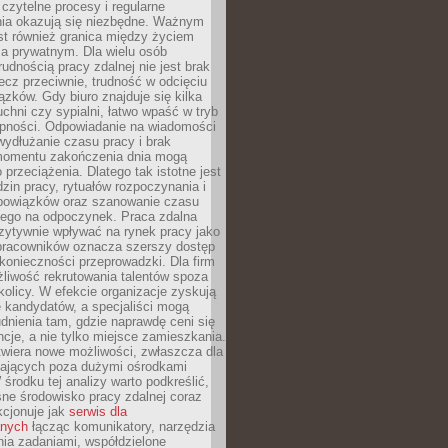
czytelne procesy i regularne
a okazują się niezbędne. Ważnym
st również granica między życiem
 prywatnym. Dla wielu osób
rudnością pracy zdalnej nie jest brak
lecz przeciwnie, trudność w odcięciu
ązków. Gdy biuro znajduje się kilka
chni czy sypialni, łatwo wpaść w tryb
tępności. Odpowiadanie na wiadomości
ydłużanie czasu pracy i brak
omentu zakończenia dnia mogą
 przeciążenia. Dlatego tak istotne jest
dzin pracy, rytuałów rozpoczynania i
bowiązków oraz szanowanie czasu
ego na odpoczynek. Praca zdalna
zytywnie wpływać na rynek pracy jako
 pracowników oznacza szerszy dostęp
 konieczności przeprowadzki. Dla firm
liwość rekrutowania talentów spoza
okolicy. W efekcie organizacje zyskują
 kandydatów, a specjaliści mogą
dnienia tam, gdzie naprawdę ceni się
cje, a nie tylko miejsce zamieszkania.
twiera nowe możliwości, zwłaszcza dla
ających poza dużymi ośrodkami
 środku tej analizy warto podkreślić,
ne środowisko pracy zdalnej coraz
kcjonuje jak
serwis dla
nych
łącząc komunikatory, narzędzia
ia zadaniami, współdzielone