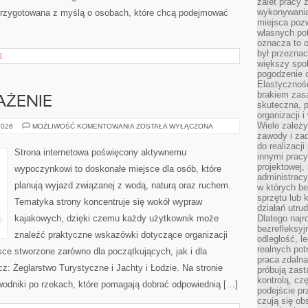
zalet pracy 
wykonywania
przygotowana z myślą o osobach, które chcą podejmować
miejsca pozw
własnych po
oznacza to 
był przezna
E
większy spok
pogodzenie 
Elastyczność
brakiem zasa
AŻENIE
skuteczna, p
organizacji 
Wiele zależ
SPRZĘT
2026
MOŻLIWOŚĆ KOMENTOWANIA
ZOSTAŁA WYŁĄCZONA
I
zawody i zad
WYPOSAŻENIE
do realizacj
Strona internetowa poświęcony aktywnemu
innymi pracy
projektowej,
wypoczynkowi to doskonałe miejsce dla osób, które
administracy
planują wyjazd związanej z wodą, naturą oraz ruchem.
w których be
sprzętu lub 
Tematyka strony koncentruje się wokół wypraw
działań utru
kajakowych, dzięki czemu każdy użytkownik może
Dlatego najr
bezrefleksy
znaleźć praktyczne wskazówki dotyczące organizacji
odległość, 
realnych pot
ce stworzone zarówno dla początkujących, jak i dla
praca zdalna
: Żeglarstwo Turystyczne i Jachty i Łodzie. Na stronie
próbują zas
kontrolą, cz
odniki po rzekach, które pomagają dobrać odpowiednią […]
podejście pr
czują się ob