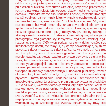
edukacyjne
,
projekty społeczne miejskie
,
przestrzeń coworkingow
przestrzeń publiczna
,
przestrzeń wirtualna
,
przyjazna przestrzeń 
reklama natywna
,
relacje biznesowe
,
relacje medialne
,
remarketin
domowe
,
robotyka medyczna
,
rodzinne finanse
,
rodzinne inwestyc
rozwój osobisty online
,
rynek lokalny
,
rynek nieruchomości
,
rynek
rysunek techniczny
,
seed capital
,
SEO techniczne
,
sieć 5G
,
siec
routine
,
smart budynki
,
smart city
,
smart city technologie
,
smart e
społeczna odpowiedzialność
,
społeczności lokalne
,
sponsoring w
networkingowe biznesowe
,
sprzęt medyczny przenośny
,
sprzęt te
strategia marki
,
strategia PR
,
strategie marketingowe
,
strategie r
photography
,
styl glamour
,
styl klasyczny
,
styl pracy zdalnej
,
styl
naturalne
,
systemy CRM w sprzedaży
,
systemy dokumentów
,
sys
inteligentnego domu
,
systemy IT
,
systemy nawadniające
,
systemy
projekty
,
szkoła muzyczna
,
szkoła tańca
,
szkoły policealne
,
sztuc
sztuka cyfrowa
,
sztuka kulinarna regionalna
,
sztuka negocjacji
,
sz
murale
,
sztuka użytkowa
,
sztuka użytkowa domowa
,
sztuka w int
taras
,
targi nieruchomości
,
technologia medyczna
,
technologie A
telemedycyna specjalistyczna
,
teleporady zdrowotne
,
terapia par
,
transakcje bezgotówkowe
,
transformacja cyfrowa
,
transport auto
transport luksusowy
,
transport miejski
,
transport publiczny
,
trend 
ekstremalna
,
twórczość artystyczna
,
ubezpieczenia komunikacyj
prywatne
,
umowy handlowe
,
uroda naturalna
,
user experience onli
inwestycyjne
,
usługi turystyczne premium
,
użytkowanie produktó
VR w edukacji
,
warsztat domowy
,
warsztaty artystyczne
,
warsztat
marketingowe
,
warsztaty online
,
webdesign
,
wernisaż
,
wideofilmo
windykacja należności
,
winiarstwo
,
wirtualizacja
,
wirtualna rzeczy
rzeczywistość w edukacji
,
wirtualne konferencje
,
wirtualne targi
,
w
współpraca online
,
wydarzenia edukacyjne
,
wydawnictwo internet
wynalazki
,
wyposażenie ogrodu
,
wystawa malarska
,
wystawy inte