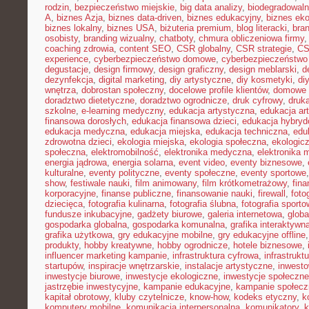
rodzin
,
bezpieczeństwo miejskie
,
big data analizy
,
biodegradowaln
A
,
biznes Azja
,
biznes data-driven
,
biznes edukacyjny
,
biznes eko
biznes lokalny
,
biznes USA
,
biżuteria premium
,
blog literacki
,
bra
osobisty
,
branding wizualny
,
chatboty
,
chmura obliczeniowa firmy
coaching zdrowia
,
content SEO
,
CSR globalny
,
CSR strategie
,
CS
experience
,
cyberbezpieczeństwo domowe
,
cyberbezpieczeństwo
degustacje
,
design firmowy
,
design graficzny
,
design meblarski
,
d
dezynfekcja
,
digital marketing
,
diy artystyczne
,
diy kosmetyki
,
di
wnętrza
,
dobrostan społeczny
,
docelowe profile klientów
,
domowe 
doradztwo dietetyczne
,
doradztwo ogrodnicze
,
druk cyfrowy
,
druka
szkolne
,
e-learning medyczny
,
edukacja artystyczna
,
edukacja ar
finansowa dorosłych
,
edukacja finansowa dzieci
,
edukacja hybry
edukacja medyczna
,
edukacja miejska
,
edukacja techniczna
,
edu
zdrowotna dzieci
,
ekologia miejska
,
ekologia społeczna
,
ekologic
społeczna
,
elektromobilność
,
elektronika medyczna
,
elektronika 
energia jądrowa
,
energia solarna
,
event video
,
eventy biznesowe
,
kulturalne
,
eventy polityczne
,
eventy społeczne
,
eventy sportowe
show
,
festiwale nauki
,
film animowany
,
film krótkometrażowy
,
fin
korporacyjne
,
finanse publiczne
,
finansowanie nauki
,
firewall
,
foto
dziecięca
,
fotografia kulinarna
,
fotografia ślubna
,
fotografia sport
fundusze inkubacyjne
,
gadżety biurowe
,
galeria internetowa
,
globa
gospodarka globalna
,
gospodarka komunalna
,
grafika interaktywn
grafika użytkowa
,
gry edukacyjne mobilne
,
gry edukacyjne offline
produkty
,
hobby kreatywne
,
hobby ogrodnicze
,
hotele biznesowe
,
influencer marketing kampanie
,
infrastruktura cyfrowa
,
infrastrukt
startupów
,
inspiracje wnętrzarskie
,
instalacje artystyczne
,
inwesto
inwestycje biurowe
,
inwestycje ekologiczne
,
inwestycje społeczne
jastrzębie inwestycyjne
,
kampanie edukacyjne
,
kampanie społecz
kapitał obrotowy
,
kluby czytelnicze
,
know-how
,
kodeks etyczny
,
k
komputery mobilne
,
komunikacja interpersonalna
,
komunikatory
,
k