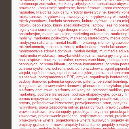
konferencje zdrowotne
,
konkursy artystyczne
,
konsultacje obywat
prawnicze
,
konsultacje społeczne
,
konto firmowe
,
konto oszczęd
naturalne
,
krajobraz publiczny
,
kredyty inwestycyjne
,
kredyty kon
mieszkaniowe
,
kryptowaluty inwestycyjne
,
kryptowaluty w inwest
międzynarodowa
,
kuchnia sezonowa
,
kultura cyfrowa
,
kultura mie
rozwoju osobistego
,
kursy specjalistyczne
,
laptopy
,
leasing opera
logistyka e-commerce
,
logo design
,
made in Poland
,
mała archite
abstrakcyjne
,
malarstwo olejne
,
marketing automation
,
marketing 
mobilny
,
marketing polityczny
,
marketing strategiczny
,
meble ogr
medycyna naturalna
,
mental health
,
mentoring
,
mentoring zawodo
mikroekonomia
,
mikroelektronika
,
mikrofinanse
,
moda luksusowa
monitorowanie zdrowia domowe
,
motion design
,
multimedia eduka
multimedia w edukacji
,
muzyka elektroniczna
,
nauka gry na gitar
nauka śpiewu
,
nawozy naturalne
,
nowoczesne biuro
,
obsługa klien
osobowych
,
ochrona klimatu
,
ochrona konsumenta
,
ochrona powie
ochrona systemów
,
ochrona wód
,
ochrona zdrowia
,
ogród japoński
wiejski
,
ogród zimowy
,
ogrodnictwo miejskie
,
opieka nad senioram
biznesowe
,
oprogramowanie ERP
,
optyka
,
organizacja konferencji
ozdoby domowe
,
paleniska ogrodowe
,
patenty
,
personal branding
pielęgniarstwo
,
piwowarstwo domowe
,
planowanie emerytalne
,
pla
platformy chmurowe
,
platformy edukacyjne
,
płatności mobilne
,
po
marketing
,
podróże biznesowe
,
podróże ekspedycyjne
,
pokazy fi
pomoc międzynarodowa
,
pomoc prawna
,
porady podatkowe
,
pora
artysty
,
pośrednictwo biznesowe
,
pozycjonowanie stron
,
pożyczki
hybrydowa
,
praca zespołowa online
,
prasa cyfrowa
,
prawo cywiln
prawo spadkowe
,
private equity
,
produkcja muzyczna
,
produkcja t
zawodowe
,
projektowanie graficzne
,
projektowanie ubrań
,
projekto
projektowanie wnętrz
,
projektowanie wnętrz biurowych
,
projekty e
projekty graficzne firmowe
,
projekty humanitarne
,
projekty inwest
wertykalne
,
projekty kulturalne
,
projekty meblowe
,
projekty parko