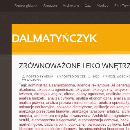
Amazon
Archiwum
Gaz
Modivo
Strona główna
Spis Treśc
DALMATYŃCZYK
ZRÓWNOWAŻONE I EKO WNĘTR
POSTED BY ADMIN
POSTED ON CZE - 1 - 2026
MOŻLIWOŚĆ K
WYŁĄCZONA
Tagi:
administracja samorządowa
,
agencje reklamowe
,
AI genera
akademia
,
akcesoria ogrodnicze
,
aktywizm ekologiczny
,
aktywizm
twórcza
,
akustyka wnętrz
,
altana
,
altany ogrodowe
,
analityka inte
analiza budżetu
,
analiza cyfrowa
,
analiza ekonomiczna
,
analiza p
analiza prawna
,
analiza prawna nieruchomości
,
analiza sprzedaży
animacje edukacyjne
,
aplikacje dietetyczne
,
aplikacje edukacyjne
aranżacja przestrzeni biurowej
,
aranżacje tarasowe
,
arbitraż
,
archi
miejska
,
architektura miejska nowoczesna
,
Architektura ogrodowa
sztuki
,
automatyczna księgowość
,
automatyzacja domowa
,
back
marketingowe
,
badania opinii publicznej
,
bankowość cyfrowa
,
ban
klientów
,
bezpieczeństwo domowe
,
bezpieczeństwo finansowe
,
be