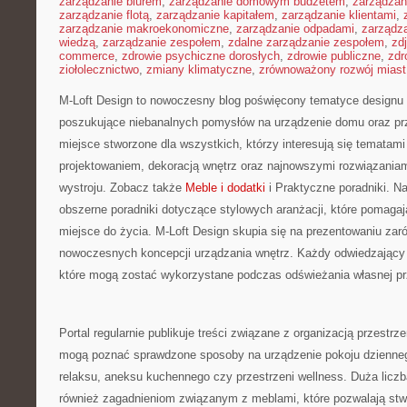
zarządzanie biurem
,
zarządzanie domowym budżetem
,
zarządzan
zarządzanie flotą
,
zarządzanie kapitałem
,
zarządzanie klientami
,
zarządzanie makroekonomiczne
,
zarządzanie odpadami
,
zarządz
wiedzą
,
zarządzanie zespołem
,
zdalne zarządzanie zespołem
,
zd
commerce
,
zdrowie psychiczne dorosłych
,
zdrowie publiczne
,
zdr
ziołolecznictwo
,
zmiany klimatyczne
,
zrównoważony rozwój miast
M-Loft Design to nowoczesny blog poświęcony tematyce designu w
poszukujące niebanalnych pomysłów na urządzenie domu oraz przes
miejsce stworzone dla wszystkich, którzy interesują się tematam
projektowaniem, dekoracją wnętrz oraz najnowszymi rozwiązaniam
wystroju. Zobacz także
Meble i dodatki
i Praktyczne poradniki. N
obszerne poradniki dotyczące stylowych aranżacji, które pomagaj
miejsce do życia. M-Loft Design skupia się na prezentowaniu zar
nowoczesnych koncepcji urządzania wnętrz. Każdy odwiedzający 
które mogą zostać wykorzystane podczas odświeżania własnej pr
Portal regularnie publikuje treści związane z organizacją przestrze
mogą poznać sprawdzone sposoby na urządzenie pokoju dziennego
relaksu, aneksu kuchennego czy przestrzeni wellness. Duża liczba
również zagadnieniom związanym z meblami, które pozwalają stw