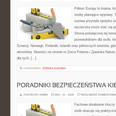
Północ Europy to kraina, kt
osoby planujące wyprawy. 
surowa przyroda spotyka si
wycieczka może stać się 
Strona poświęcona tej tema
przewodnikiem dla osób, kt
Szwecji, Norwegii, Finlandii, Islandii oraz północnych terenów, gd
atmosferę. Nowości na stronie to Zorza Polarna i Zjawiska Natury
dla tych, […]
CATEGORIES:
GÓRSKA KUCHNIA
PORADNIKI BEZPIECZEŃSTWA K
POSTED BY ADMIN
MAJ - 21 - 2026
MOŻLIWOŚĆ KOMENTOWA
Fachowe dorabianie kluczy t
osób okazuje się praktycz