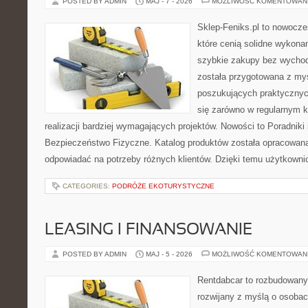
POSTED BY ADMIN
MAJ - 7 - 2026
MOŻLIWOŚĆ KOMENTOWAN
Sklep-Feniks.pl to nowocze
które cenią solidne wykonan
szybkie zakupy bez wychod
została przygotowana z my
poszukujących praktycznyc
się zarówno w regularnym k
realizacji bardziej wymagających projektów. Nowości to Poradniki i 
Bezpieczeństwo Fizyczne. Katalog produktów została opracowana
odpowiadać na potrzeby różnych klientów. Dzięki temu użytkown
CATEGORIES:
PODRÓŻE EKOTURYSTYCZNE
LEASING I FINANSOWANIE
POSTED BY ADMIN
MAJ - 5 - 2026
MOŻLIWOŚĆ KOMENTOWAN
Rentdabcar to rozbudowany 
rozwijany z myślą o osobach