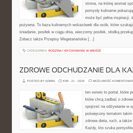
strona, na której aromat spo
pomysły kulinarne pokazują
może być pełna inspiracji, 
pożywna. To baza kulinarnych wskazówek dla osób, które szukaj
śniadanie, posiłek w ciągu dnia, wieczorny posiłek, słodką przek
Zobacz także Przepisy Wegetariańskie […]
CATEGORIES:
RODZINA I WYCHOWANIE W WIERZE
ZDROWE ODCHUDZANIE DLA K
POSTED BY ADMIN
KWI - 21 - 2026
MOŻLIWOŚĆ KOMENTOWA
ten serwis to portal, które
które chcą zadbać o zdrowi
spojrzeć na odżywianie w s
poświęcony tematom takim 
zdrowa dieta, ruch, a takż
Każdy, kto szuka pomysłów, 