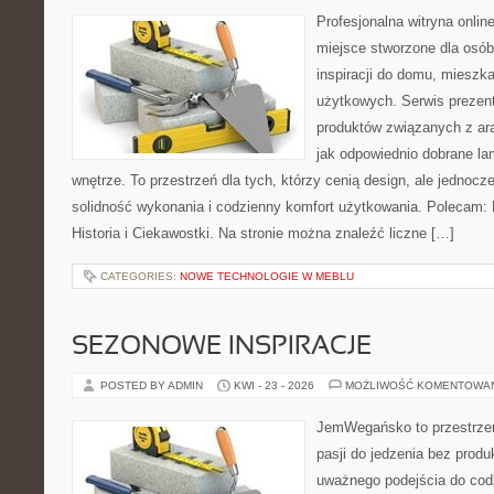
Profesjonalna witryna onli
miejsce stworzone dla osób
inspiracji do domu, mieszka
użytkowych. Serwis prezen
produktów związanych z ara
jak odpowiednio dobrane la
wnętrze. To przestrzeń dla tych, którzy cenią design, ale jednoc
solidność wykonania i codzienny komfort użytkowania. Polecam: Hi
Historia i Ciekawostki. Na stronie można znaleźć liczne […]
CATEGORIES:
NOWE TECHNOLOGIE W MEBLU
SEZONOWE INSPIRACJE
POSTED BY ADMIN
KWI - 23 - 2026
MOŻLIWOŚĆ KOMENTOWA
JemWegańsko to przestrzeń
pasji do jedzenia bez prod
uważnego podejścia do cod