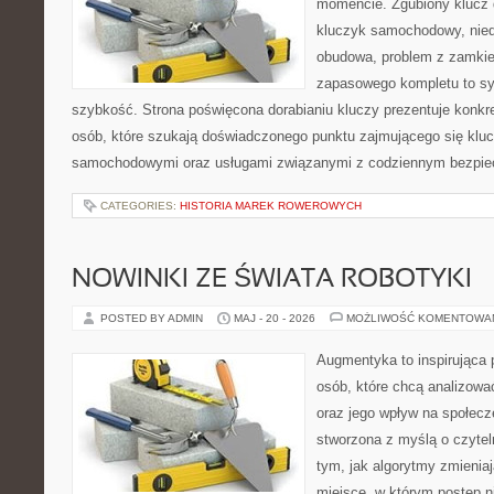
momencie. Zgubiony klucz 
kluczyk samochodowy, niedz
obudowa, problem z zamkie
zapasowego kompletu to syt
szybkość. Strona poświęcona dorabianiu kluczy prezentuje konkre
osób, które szukają doświadczonego punktu zajmującego się klu
samochodowymi oraz usługami związanymi z codziennym bezpie
CATEGORIES:
HISTORIA MAREK ROWEROWYCH
NOWINKI ZE ŚWIATA ROBOTYKI
POSTED BY ADMIN
MAJ - 20 - 2026
MOŻLIWOŚĆ KOMENTOWA
Augmentyka to inspirująca p
osób, które chcą analizowa
oraz jego wpływ na społecz
stworzona z myślą o czyteln
tym, jak algorytmy zmienia
miejsce, w którym postęp ni