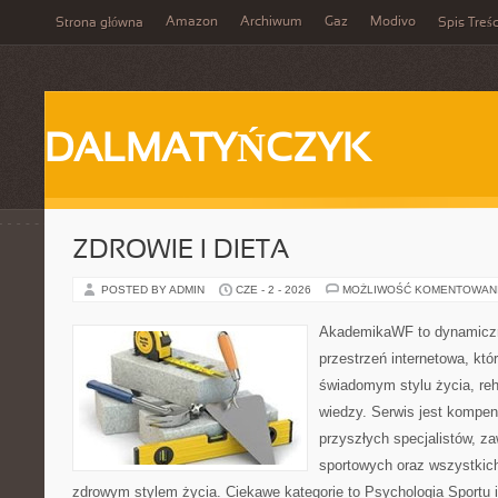
Amazon
Archiwum
Gaz
Modivo
Strona główna
Spis Treśc
DALMATYŃCZYK
ZDROWIE I DIETA
POSTED BY ADMIN
CZE - 2 - 2026
MOŻLIWOŚĆ KOMENTOWAN
AkademikaWF to dynamiczni
przestrzeń internetowa, któ
świadomym stylu życia, reha
wiedzy. Serwis jest kompe
przyszłych specjalistów, z
sportowych oraz wszystkic
zdrowym stylem życia. Ciekawe kategorie to Psychologia Sportu i