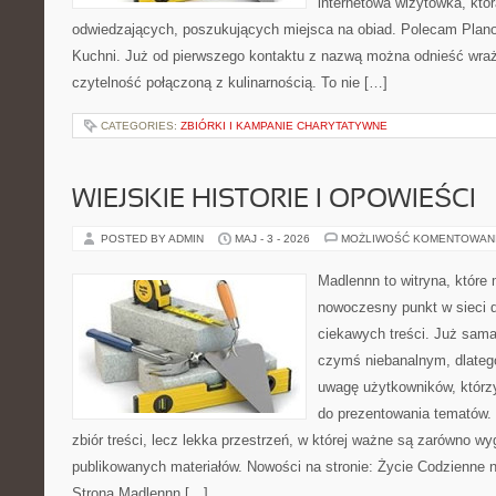
internetowa wizytówka, któ
odwiedzających, poszukujących miejsca na obiad. Polecam Plano
Kuchni. Już od pierwszego kontaktu z nazwą można odnieść wraże
czytelność połączoną z kulinarnością. To nie […]
CATEGORIES:
ZBIÓRKI I KAMPANIE CHARYTATYWNE
WIEJSKIE HISTORIE I OPOWIEŚCI
POSTED BY ADMIN
MAJ - 3 - 2026
MOŻLIWOŚĆ KOMENTOWAN
Madlennn to witryna, które
nowoczesny punkt w sieci 
ciekawych treści. Już sama
czymś niebanalnym, dlateg
uwagę użytkowników, którzy
do prezentowania tematów. 
zbiór treści, lecz lekka przestrzeń, w której ważne są zarówno wy
publikowanych materiałów. Nowości na stronie: Życie Codzienne 
Strona Madlennn […]