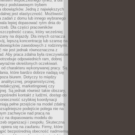
entem współczesnego rynku, a dla
wręcz podstawowym trybem
 obowiązków. Jedną z największych
zdalnej jest elastyczność. Możliwość
 zadań z domu lub innego wybranego
ala lepiej dopasować rytm dnia do
trzeb. Dla części pracowników
oszczędność czasu, który wcześniej
czany na dojazdy. Dla innych oznacza
ój, lepszą koncentrację lub szansę na
obowiązków zawodowych z rodzinnymi.
 nie jest jednak równoznaczna z
d. Aby praca zdalna była rzeczywiście
otrzebuje odpowiednich ram, dobrej
i wyraźnie określonych oczekiwań.
y od charakteru wykonywanej pracy. Są
ania, które bardzo dobrze nadają się
i poza biurem. Dotyczy to między
 analitycznej, programistycznej,
 redakcyjnej, marketingowej czy
jnej. Są jednak również takie obszary,
zpośredni kontakt z ludźmi, dostęp do
konieczność szybkiej koordynacji
dniają pełne przejście na model zdalny.
ozsądniejsze podejście polega nie na
jnym zachwycie nad pracą na
lecz na dopasowaniu modelu do
rzeb organizacji i zespołu. Skuteczna
 opiera się na zaufaniu. Firmy, które
tąpić bezpośrednią obecność nadmierną