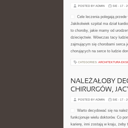
POSTED BY ADMIN
SIE - 17 - 
Cele leczenia polegają przede
Jakikolwiek szpital ma dział kard
to choroby, jakie mamy od urodze
dziecięctwie. Wówczas tacy ludzi
zajmującym się chorobami serca 
chorujących na serce to ludzie doro
CATEGORIES:
ARCHITEKTURA EK
NALEŻAŁOBY DE
CHIRURGÓW, JAC
POSTED BY ADMIN
SIE - 17 - 
Warto decydować się na należy
funkcjonuje wielu doktorów. Co pon
karierę, inni zostają w kraju, żeby