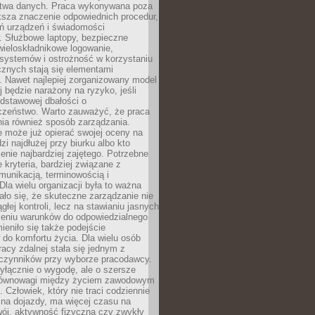
twa danych. Praca wykonywana poza
ksza znaczenie odpowiednich procedur,
ń urządzeń i świadomości
. Służbowe laptopy, bezpieczne
wieloskładnikowe logowanie,
 systemów i ostrożność w korzystaniu
icznych stają się elementami
. Nawet najlepiej zorganizowany model
j będzie narażony na ryzyko, jeśli
dstawowej dbałości o
czeństwo. Warto zauważyć, że praca
ia również sposób zarządzania.
e może już opierać swojej oceny na
zi najdłużej przy biurku albo kto
enie najbardziej zajętego. Potrzebne
e kryteria, bardziej związane z
munikacją, terminowością i
Dla wielu organizacji była to ważna
ało się, że skuteczne zarządzanie nie
głej kontroli, lecz na stawianiu jasnych
rzeniu warunków do odpowiedzialnego
mieniło się także podejście
do komfortu życia. Dla wielu osób
acy zdalnej stała się jednym z
czynników przy wyborze pracodawcy.
yłącznie o wygodę, ale o szersze
równowagi między życiem zawodowym
 Człowiek, który nie traci codziennie
 na dojazdy, ma więcej czasu na
wój, aktywność fizyczną czy zwykły