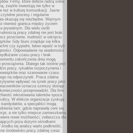
błędów. Firmy, które dobrze radzą sobie
ną, zwykle inwestują nie tylko w
le też w kulturę komunikacji. Jasne
czytelne procesy i regularne
a okazują się niezbędne. Ważnym
st również granica między życiem
 prywatnym. Dla wielu osób
rudnością pracy zdalnej nie jest brak
lecz przeciwnie, trudność w odcięciu
ązków. Gdy biuro znajduje się kilka
chni czy sypialni, łatwo wpaść w tryb
tępności. Odpowiadanie na wiadomości
ydłużanie czasu pracy i brak
omentu zakończenia dnia mogą
 przeciążenia. Dlatego tak istotne jest
dzin pracy, rytuałów rozpoczynania i
bowiązków oraz szanowanie czasu
ego na odpoczynek. Praca zdalna
zytywnie wpływać na rynek pracy jako
 pracowników oznacza szerszy dostęp
 konieczności przeprowadzki. Dla firm
liwość rekrutowania talentów spoza
okolicy. W efekcie organizacje zyskują
 kandydatów, a specjaliści mogą
dnienia tam, gdzie naprawdę ceni się
cje, a nie tylko miejsce zamieszkania.
twiera nowe możliwości, zwłaszcza dla
ających poza dużymi ośrodkami
 środku tej analizy warto podkreślić,
ne środowisko pracy zdalnej coraz