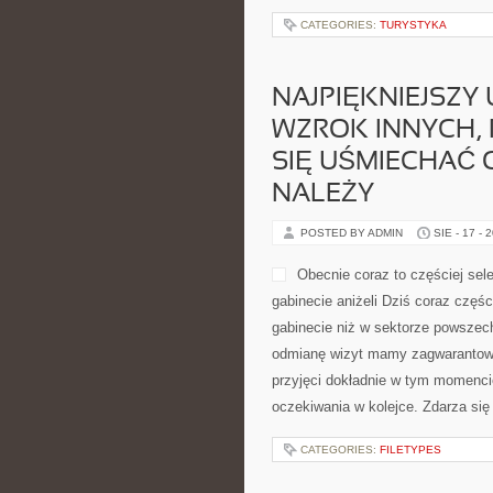
CATEGORIES:
TURYSTYKA
NAJPIĘKNIEJSZY 
WZROK INNYCH, 
SIĘ UŚMIECHAĆ
NALEŻY
POSTED BY ADMIN
SIE - 17 - 
Obecnie coraz to częściej se
gabinecie aniżeli Dziś coraz częś
gabinecie niż w sektorze powszec
odmianę wizyt mamy zagwarantowa
przyjęci dokładnie w tym momenci
oczekiwania w kolejce. Zdarza się
CATEGORIES:
FILETYPES