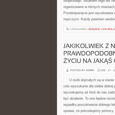
zbójeckiego. Skutkiem tego też ni
organizowane w różnych miastach,
Przedsięwzięcie jest wycelowana d
mężczyzn. Każdy powinien wiedzie
CATEGORIES:
RODZICE I ICH ROLA
JAKIKOLWIEK Z N
PRAWDOPODOBNI
ŻYCIU NA JAKĄŚ
POSTED BY ADMIN
SIE - 17 - 
U osób dojrzałych są w stanie
celu wyszukanie dla siebie dobrej 
wyczekujemy aż ktoś do nas zadzw
być działanie. To ono będzie rozs
wypadku poszukiwania dobrego leka
sprawa, że potrzebujemy pomocy.