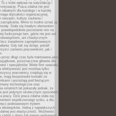
To z kolei wpływa na satysfakcję i
motywację. Praca zdalna nie jest
 idealnym dla każdego i w każdej
maga dojrzałości organizacyjnej,
 narzędzi, kultury zaufania i
zarządzania. Mimo to trudno uznać ją
 modę. Stała się trwałym elementem
i prawdopodobnie pozostanie nim na
iej funkcjonuje tam, gdzie nie jest ani
obowiązkiem, ani chaotycznym
, lecz świadomie zaprojektowanym
łania. Gdy tak się dzieje, potrafi
rzyści zarówno pracownikom, jak i
m.
 przez długi czas była traktowana jako
wyjątkowe, przeznaczone głównie dla
anż i specjalistów. Wiele firm uważało,
 efektywność jest możliwa tylko
wszyscy pracownicy znajdują się w
e, mają bezpośredni kontakt ze
nikami i pozostają pod bieżącym
miany technologiczne oraz
a ostatnich lat pokazały jednak, że
nie jest jedynym skutecznym sposobem
a pracy. Dziś praca zdalna stała się
entem współczesnego rynku, a dla
wręcz podstawowym trybem
 obowiązków. Jedną z największych
zdalnej jest elastyczność. Możliwość
 zadań z domu lub innego wybranego