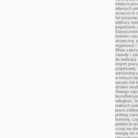
miejsca pozw
własnych po
oznacza to 
był przezna
większy spok
pogodzenie 
Elastyczność
brakiem zasa
skuteczna, p
organizacji 
Wiele zależ
zawody i zad
do realizacj
innymi pracy
projektowej,
administracy
w których be
sprzętu lub 
działań utru
Dlatego najr
bezrefleksy
odległość, 
realnych pot
praca zdalna
próbują zas
kontrolą, cz
podejście pr
czują się ob
energię nie n
udowadniani