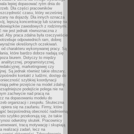
ala lepiej dopasować rytm dnia do
trzeb. Dla części pracowników
oszczędność czasu, który wcześniej
czany na dojazdy. Dla innych oznacza
ój, lepszą koncentrację lub szansę na
obowiązków zawodowych z rodzinnymi.
 nie jest jednak równoznaczna z
d. Aby praca zdalna była rzeczywiście
otrzebuje odpowiednich ram, dobrej
i wyraźnie określonych oczekiwań.
y od charakteru wykonywanej pracy. Są
ania, które bardzo dobrze nadają się
i poza biurem. Dotyczy to między
 analitycznej, programistycznej,
 redakcyjnej, marketingowej czy
jnej. Są jednak również takie obszary,
zpośredni kontakt z ludźmi, dostęp do
konieczność szybkiej koordynacji
dniają pełne przejście na model zdalny.
ozsądniejsze podejście polega nie na
jnym zachwycie nad pracą na
lecz na dopasowaniu modelu do
rzeb organizacji i zespołu. Skuteczna
 opiera się na zaufaniu. Firmy, które
tąpić bezpośrednią obecność nadmierną
ęsto szybko przekonują się, że takie
zynosi odwrotny skutek. Pracownicy
serwowani, tracą motywację i skupiają
a realizacji zadań, lecz na
u swojej aktywności. Zdecydowanie