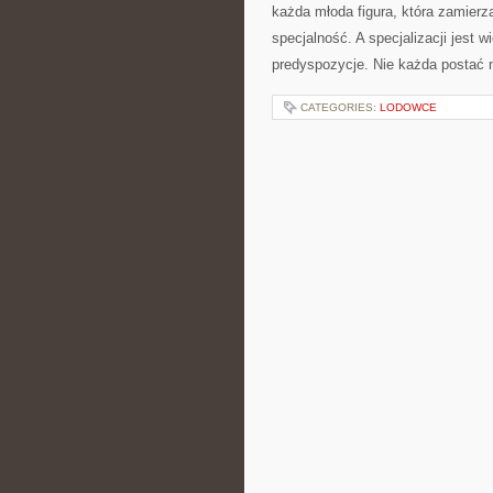
każda młoda figura, która zamier
specjalność. A specjalizacji jest 
predyspozycje. Nie każda postać n
CATEGORIES:
LODOWCE