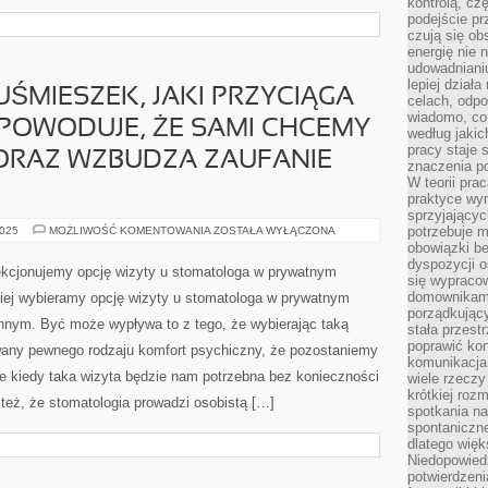
kontrolą, cz
podejście pr
czują się ob
energię nie n
udowadniani
lepiej dział
UŚMIESZEK, JAKI PRZYCIĄGA
celach, odpo
wiadomo, co 
POWODUJE, ŻE SAMI CHCEMY
według jaki
pracy staje s
 ORAZ WZBUDZA ZAUFANIE
znaczenia p
W teorii pra
praktyce wy
sprzyjający
NAJPIĘKNIEJSZY
potrzebuje 
2025
MOŻLIWOŚĆ KOMENTOWANIA
ZOSTAŁA WYŁĄCZONA
UŚMIESZEK,
obowiązki be
JAKI
dyspozycji o
PRZYCIĄGA
lekcjonujemy opcję wizyty u stomatologa w prywatnym
WZROK
się wypracow
INNYCH,
domownikami
ciej wybieramy opcję wizyty u stomatologa w prywatnym
POWODUJE,
porządkujący
ŻE
hnym. Być może wypływa to z tego, że wybierając taką
SAMI
stała przest
CHCEMY
poprawić ko
ny pewnego rodzaju komfort psychiczny, że pozostaniemy
SIĘ
komunikacja
UŚMIECHAĆ
ORAZ
e kiedy taka wizyta będzie nam potrzebna bez konieczności
wiele rzecz
WZBUDZA
krótkiej roz
ZAUFANIE
 też, że stomatologia prowadzi osobistą […]
NALEŻY
spotkania n
spontaniczne
dlatego więk
Niedopowiedz
potwierdzen