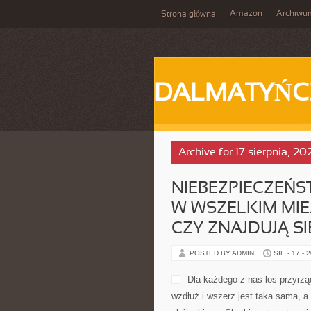
Amazon
Archiwu
Strona główna
DALMATYŃC
Archive for 17 sierpnia, 20
NIEBEZPIECZEŃS
W WSZELKIM MIEJ
CZY ZNAJDUJĄ SI
POSTED BY ADMIN
SIE - 17 - 
Dla każdego z nas los przyrzą
wzdłuż i wszerz jest taka sama, a