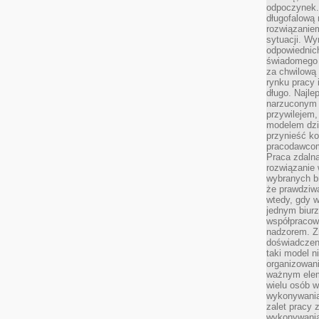
odpoczynek. 
długofalową 
rozwiązaniem
sytuacji. Wy
odpowiednich
świadomego 
za chwilową
rynku pracy 
długo. Najlep
narzuconym 
przywilejem
modelem dzia
przynieść ko
pracodawco
Praca zdalna
rozwiązanie 
wybranych br
że prawdziwa
wtedy, gdy 
jednym biurz
współpracow
nadzorem. Z
doświadczeni
taki model 
organizowani
ważnym elem
wielu osób 
wykonywania
zalet pracy 
wykonywania