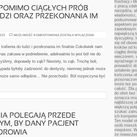
frustracji i 
z pracą zdal
 POMIMO CIĄGŁYCH PRÓB
narzędzia, a
wiadomości, 
UDZI ORAZ PRZEKONANIA IM
podsumowani
aspektem je
zawodowym a
największą t
TO
2025
MOŻLIWOŚĆ KOMENTOWANIA
ZOSTAŁA WYŁĄCZONA
dyscypliny, 
KŁOPOTLIWE
POMIMO
się od obowi
CIĄGŁYCH
trafienia do ludzi i przekonania im finalnie Cokolwiek nam
kroków od ku
PRÓB
ciągłej dos
TRAFIENIA
nas zakuwa w podniebienie, adekwatnie to jest ból nie do
DO
wieczorem, w
LUDZI
wyraźnego m
ślimy, doprawdy to ząb? Niestety, to ząb. Trochę boli,
ORAZ
PRZEKONANIA
prowadzić do
 Wypada byłoby zadzwonić do dentysty, niemniej jednak może
IM
ustalenie go
NARESZCIE
kończenia o
może samo odbędzie… Nie przechodzi. Ból rozpoczyna być
przeznaczon
może też po
całość. Dla
do ofert bez
oznacza moż
najbliższej 
większą pulę
szukać zatru
IA POLEGAJĄ PRZEDE
ich kompeten
Ten model o
YM, BY DANY PACJENT
osób mieszk
miejskimi. W
DROWIA
że nowoczes