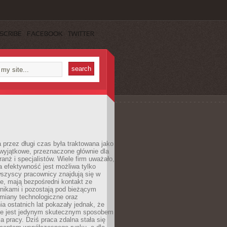
SCRIBE
FACEBOOK
TWITTER
 przez długi czas była traktowana jako
wyjątkowe, przeznaczone głównie dla
anż i specjalistów. Wiele firm uważało,
 efektywność jest możliwa tylko
wszyscy pracownicy znajdują się w
e, mają bezpośredni kontakt ze
nikami i pozostają pod bieżącym
miany technologiczne oraz
a ostatnich lat pokazały jednak, że
nie jest jedynym skutecznym sposobem
a pracy. Dziś praca zdalna stała się