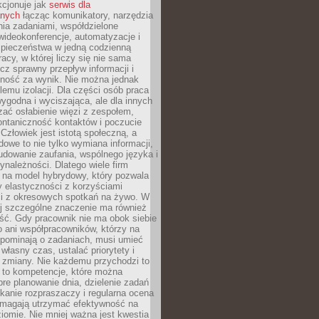
kcjonuje jak
serwis dla
nych
łącząc komunikatory, narzędzia
ia zadaniami, współdzielone
ideokonferencje, automatyzacje i
pieczeństwa w jedną codzienną
racy, w której liczy się nie sama
cz sprawny przepływ informacji i
lność za wynik. Nie można jednak
lemu izolacji. Dla części osób praca
wygodna i wyciszająca, ale dla innych
ać osłabienie więzi z zespołem,
ontaniczność kontaktów i poczucie
Człowiek jest istotą społeczną, a
dowe to nie tylko wymiana informacji,
udowanie zaufania, wspólnego języka i
ynależności. Dlatego wiele firm
 na model hybrydowy, który pozwala
y elastyczności z korzyściami
i z okresowych spotkań na żywo. W
ej szczególne znaczenie ma również
ść. Gdy pracownik nie ma obok siebie
 ani współpracowników, którzy na
ypominają o zadaniach, musi umieć
własny czas, ustalać priorytety i
 zmiany. Nie każdemu przychodzi to
ą to kompetencje, które można
bre planowanie dnia, dzielenie zadań
ikanie rozpraszaczy i regularna ocena
magają utrzymać efektywność na
omie. Nie mniej ważna jest kwestia