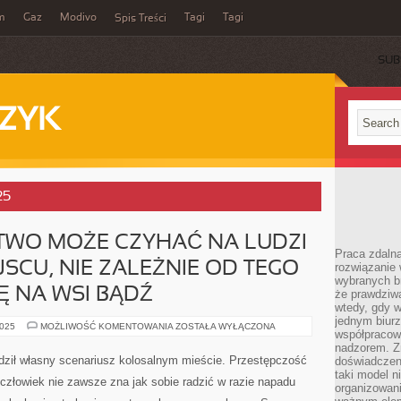
m
Gaz
Modivo
Tagi
Tagi
Spis Treści
SUB
ZYK
25
TWO MOŻE CZYHAĆ NA LUDZI
Praca zdalna
SCU, NIE ZALEŻNIE OD TEGO
rozwiązanie 
wybranych br
Ę NA WSI BĄDŹ
że prawdziwa
wtedy, gdy 
jednym biurz
NIEBEZPIECZEŃSTWO
2025
MOŻLIWOŚĆ KOMENTOWANIA
ZOSTAŁA WYŁĄCZONA
współpracow
MOŻE
CZYHAĆ
nadzorem. Z
NA
dził własny scenariusz kolosalnym mieście. Przestępczość
doświadczeni
LUDZI
taki model 
W
 człowiek nie zawsze zna jak sobie radzić w razie napadu
WSZELKIM
organizowani
MIEJSCU,