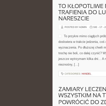
TO KŁOPOTLIWE
TRAFIENIA DO L
NARESZCIE
POSTED BY ADMIN
SIE - 17 - 
To przykre mimo ciągłych prób 
doskwiera w trakcie jedzenia, coś 
wyznaczenia. Po dłuższej chwili my
trochę nie boli, co dalej czynić?
jeszcze wytrzymam kilka dni… A 
nieznośny, […]
CATEGORIES:
HANDEL
ZAMIARY LECZEN
WSZYSTKIM NA T
POWRÓCIĆ DO Z