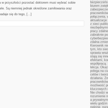
bezpieczeńs
za w przyszłości pozostać doktorem musi wybrać sobie
biurem zwię
wiele. Są niemniej jednak określone zamiłowania oraz
zabezpiecze
pracowników
adaje się do tego, […]
połączenia, 
aktualizacje
z sieci publ
niezbędnymi
pracy zdalne
zabraknie po
cyberbezpie
zdalna zmien
Kierownik ni
tym, kto sied
sprawia wraż
stają się inn
efektami, ko
współpracą. 
lekcja. Okaz
polega na cią
celów i two
działania. Z
pracowników 
możliwość pr
kluczowych 
Nie chodzi w
rozumienie 
a prywatnym.
wielu godzin
rodzinę, roz