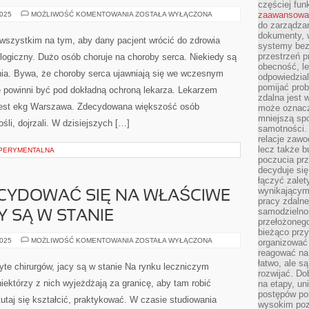
częściej fun
ZAMIARY
zaawansowa
2025
MOŻLIWOŚĆ KOMENTOWANIA
ZOSTAŁA WYŁĄCZONA
LECZENIA
do zarządzan
POLEGAJĄ
dokumenty, w
PRZEDE
 wszystkim na tym, aby dany pacjent wrócić do zdrowia
WSZYSTKIM
systemy bez
NA
przestrzeń p
iologiczny. Dużo osób choruje na choroby serca. Niekiedy są
TYM,
obecność, le
BY
nia. Bywa, że choroby serca ujawniają się we wczesnym
DANY
odpowiedzia
PACJENT
pomijać prob
e powinni być pod dokładną ochroną lekarza. Lekarzem
POWRÓCIĆ
zdalna jest 
DO
ZDROWIA
jest ekg Warszawa. Zdecydowana większość osób
może oznacz
mniejszą sp
śli, dojrzali. W dzisiejszych […]
samotności. 
relacje zawo
lecz także b
SPERYMENTALNA
poczucia prz
decyduje się
łączyć zalet
wynikającym
CYDOWAĆ SIĘ NA WŁAŚCIWE
pracy zdaln
samodzielno
Y SĄ W STANIE
przełożonego
bieżąco prz
NALEŻAŁOBY
2025
MOŻLIWOŚĆ KOMENTOWANIA
ZOSTAŁA WYŁĄCZONA
organizować 
DECYDOWAĆ
reagować na
SIĘ
łatwo, ale s
NA
te chirurgów, jacy są w stanie Na rynku leczniczym
WŁAŚCIWE
rozwijać. Do
CHIRURGÓW,
iektórzy z nich wyjeżdżają za granicę, aby tam robić
na etapy, un
JACY
SĄ
postępów po
 tutaj się kształcić, praktykować. W czasie studiowania
W
wysokim pozi
STANIE