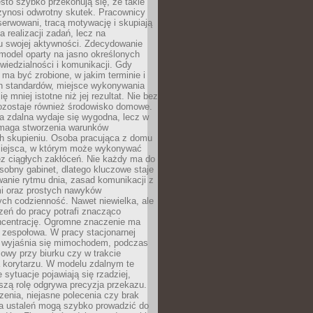
ęsto szybko przekonują się, że takie
zynosi odwrotny skutek. Pracownicy
serwowani, tracą motywację i skupiają
a realizacji zadań, lecz na
u swojej aktywności. Zdecydowanie
a model oparty na jasno określonych
wiedzialności i komunikacji. Gdy
ma być zrobione, w jakim terminie i
ch standardów, miejsce wykonywania
ię mniej istotne niż jej rezultat. Nie bez
ozostaje również środowisko domowe.
ca zdalna wydaje się wygodna, lecz w
maga stworzenia warunków
ch skupieniu. Osoba pracująca z domu
miejsca, w którym może wykonywać
z ciągłych zakłóceń. Nie każdy ma do
sobny gabinet, dlatego kluczowe staje
anie rytmu dnia, zasad komunikacji z
 oraz prostych nawyków
ch codzienność. Nawet niewielka, ale
rzeń do pracy potrafi znacząco
ncentrację. Ogromne znaczenie ma
 zespołowa. W pracy stacjonarnej
y wyjaśnia się mimochodem, podczas
mowy przy biurku czy w trakcie
a korytarzu. W modelu zdalnym te
 sytuacje pojawiają się rzadziej,
szą rolę odgrywa precyzja przekazu.
enia, niejasne polecenia czy brak
ia ustaleń mogą szybko prowadzić do