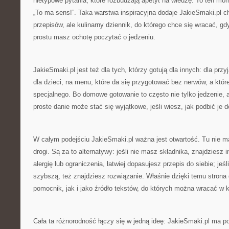
nietypowe pytania, które rozbudzają apetyt na wiedzę. To ten mom
„To ma sens!”. Taka warstwa inspiracyjna dodaje JakieSmaki.pl char
przepisów, ale kulinarny dziennik, do którego chce się wracać, g
prostu masz ochotę poczytać o jedzeniu.
JakieSmaki.pl jest też dla tych, którzy gotują dla innych: dla prz
dla dzieci, na menu, które da się przygotować bez nerwów, a któr
specjalnego. Bo domowe gotowanie to często nie tylko jedzenie, a
proste danie może stać się wyjątkowe, jeśli wiesz, jak podbić je 
W całym podejściu JakieSmaki.pl ważna jest otwartość. Tu nie ma 
drogi. Są za to alternatywy: jeśli nie masz składnika, znajdziesz 
alergię lub ograniczenia, łatwiej dopasujesz przepis do siebie; jeś
szybszą, też znajdziesz rozwiązanie. Właśnie dzięki temu strona 
pomocnik, jak i jako źródło tekstów, do których można wracać w k
Cała ta różnorodność łączy się w jedną ideę: JakieSmaki.pl ma 