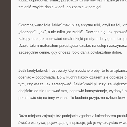
lubisz dopracować smak, przydadzą Ci się również inspiracje na dr
zmienić zwykłe danie w coś, co zostaje w pamięci.
Ogromną wartością JakieSmaki.pl są sprytne triki, czyli treści, 
„dlaczego” i „jak”, a nie tylko „co zrobić”. Dowiesz się, jak gotow
zakupy oraz jak poprawiać smak dzięki prostym decyzjom: kolej
Dzięki takim materiałom przestajesz działać na oślep i zaczynasz
szczególnie cenne, gdy chcesz robić dania powtarzalnie dobre.
Jeśli kiedykolwiek frustrowały Cię nieudane próby, to tu znajdzies
oceniać – podpowiada. Bo w kuchni każdy czasem źle dobierze pr
tym, czy wiesz, jak zareagować. JakieSmaki.pl uczy, że większ
obejścia: da się uratować sos, poprawić konsystencję, wydobyć 
przestawić się na inny wariant. To kuchnia przyjazna człowiekowi,
Dużo miejsca zajmuje też podejście zgodne z kalendarzem produ
świeże warzywa, pojawiają się inspiracje, jak je wykorzystać w w