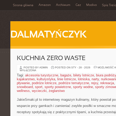
Amazon
Archiwum
Gaz
Modivo
Strona główna
Spis Treśc
DALMATYŃCZYK
KUCHNIA ZERO WASTE
POSTED BY ADMIN
POSTED ON STY - 28 - 2026
MOŻLIWOŚĆ 
WYŁĄCZONA
Tagi:
akcesoria turystyczne
,
bagaże
,
bilety lotnicze
,
biura podróży
kajakarstwo
,
kulturystyka
,
linie lotnicze
,
lotniska
,
narty
,
nurkowan
pływanie
,
podróże lotnicze
,
podróże tematyczne
,
rejsy
,
rekreacja
,
snowboard
,
sport
,
sporty powietrzne
,
sporty wodne
,
sporty zimow
wellness
,
wycieczki
,
żeglarstwo
JakieSmaki.pl to internetowy magazyn kulinarny, który powstał po
wsparcie przy garnkach i zamieniać zwykłe posiłki w smaczne mo
receptury spotykają się z praktycznymi tipami, a kuchnia przesta