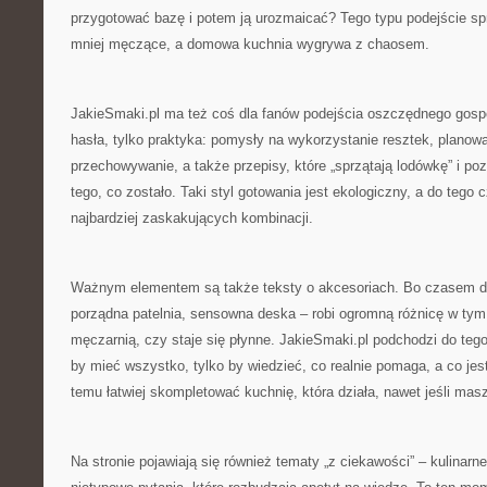
przygotować bazę i potem ją urozmaicać? Tego typu podejście spr
mniej męczące, a domowa kuchnia wygrywa z chaosem.
JakieSmaki.pl ma też coś dla fanów podejścia oszczędnego gosp
hasła, tylko praktyka: pomysły na wykorzystanie resztek, planowa
przechowywanie, a także przepisy, które „sprzątają lodówkę” i po
tego, co zostało. Taki styl gotowania jest ekologiczny, a do tego 
najbardziej zaskakujących kombinacji.
Ważnym elementem są także teksty o akcesoriach. Bo czasem dr
porządna patelnia, sensowna deska – robi ogromną różnicę w tym,
męczarnią, czy staje się płynne. JakieSmaki.pl podchodzi do tego 
by mieć wszystko, tylko by wiedzieć, co realnie pomaga, a co jes
temu łatwiej skompletować kuchnię, która działa, nawet jeśli mas
Na stronie pojawiają się również tematy „z ciekawości” – kulinarne