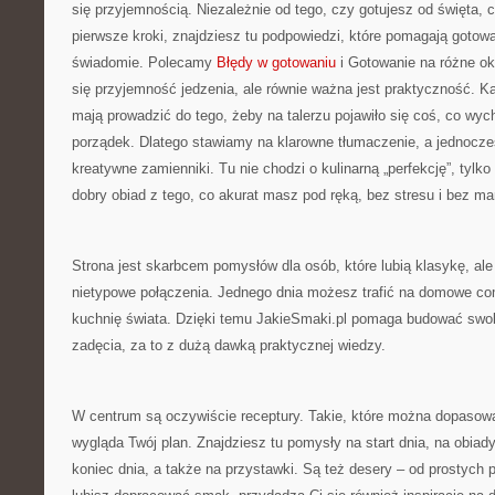
się przyjemnością. Niezależnie od tego, czy gotujesz od święta, 
pierwsze kroki, znajdziesz tu podpowiedzi, które pomagają gotować
świadomie. Polecamy
Błędy w gotowaniu
i Gotowanie na różne ok
się przyjemność jedzenia, ale równie ważna jest praktyczność. K
mają prowadzić do tego, żeby na talerzu pojawiło się coś, co wyc
porządek. Dlatego stawiamy na klarowne tłumaczenie, a jednocz
kreatywne zamienniki. Tu nie chodzi o kulinarną „perfekcję”, tylk
dobry obiad z tego, co akurat masz pod ręką, bez stresu i bez m
Strona jest skarbcem pomysłów dla osób, które lubią klasykę, ale 
nietypowe połączenia. Jednego dnia możesz trafić na domowe com
kuchnię świata. Dzięki temu JakieSmaki.pl pomaga budować swo
zadęcia, za to z dużą dawką praktycznej wiedzy.
W centrum są oczywiście receptury. Takie, które można dopasować
wygląda Twój plan. Znajdziesz tu pomysły na start dnia, na obiady
koniec dnia, a także na przystawki. Są też desery – od prostych p