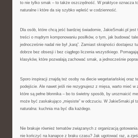
to nie tylko smak – to także oszczędność. W praktyce oznacza to 
naturalne i które da się szybko wpleść w codzienność.
Dla osób, które chcą jeść bardziej świadomie, JakieSmaki.pl jest
treści o mądrym komponowaniu posiłków, o tym, jak budować taler
jednocześnie nadal nie był „karą”. Zamiast skrajności dostajesz 
dobrze bez obsesji i bez ciągłego liczenia wszystkiego. Pomagają
klasyków, które pozwalają zachować smak, a jednocześnie popra
Sporo inspiracji znajdą też osoby na diecie wegetariańskiej oraz te
podejście. Ale nawet jeśli nie rezygnujesz z mięsa, warto mieć w
które są pełne błonnika – bo to świetny sposób, by urozmaicić men
może być zaskakująco „mięsiste” w odczuciu. W JakieSmaki.pl ta
naturalna: kuchnia ma być dla każdego.
Nie brakuje również tematów związanych z organizacją gotowania.
nie kończyć na kanapce z braku czasu? Jak ugotować raz, a zjeś