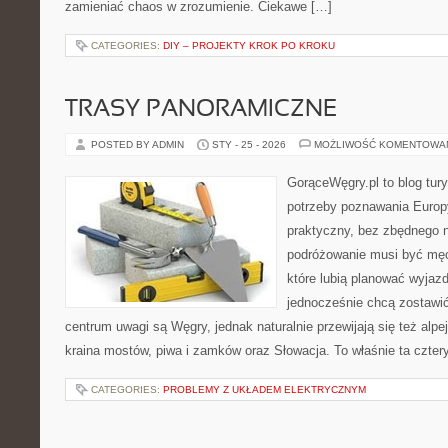
zamieniać chaos w zrozumienie. Ciekawe […]
CATEGORIES:
DIY – PROJEKTY KROK PO KROKU
TRASY PANORAMICZNE
POSTED BY ADMIN
STY - 25 - 2026
MOŻLIWOŚĆ KOMENTOWA
GorąceWęgry.pl to blog tury
potrzeby poznawania Euro
praktyczny, bez zbędnego n
podróżowanie musi być męc
które lubią planować wyjazd
jednocześnie chcą zostawi
centrum uwagi są Węgry, jednak naturalnie przewijają się też alpej
kraina mostów, piwa i zamków oraz Słowacja. To właśnie ta cztery
CATEGORIES:
PROBLEMY Z UKŁADEM ELEKTRYCZNYM