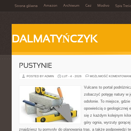
Amazon
Archiwum
Gaz
Modivo
Strona główna
Spis Treśc
DALMATYŃCZYK
PUSTYNIE
POSTED BY ADMIN
LUT - 4 - 2026
MOŻLIWOŚĆ KOMENTOWAN
Vulcans to portal podróżnic
zobaczyć potęgę natury w je
odsłonie. To miejsce, gdzie
opowieścią o geologicznej e
się z każdym kolejnym kilo
góry ognia, wyrzuty gorącej
znajdziesz tu pomysły do planowania tras, a także podpowiedzi t