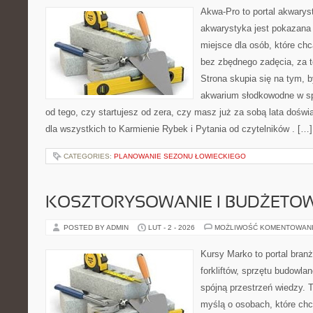
Akwa-Pro to portal akwarys
akwarystyka jest pokazana 
miejsce dla osób, które ch
bez zbędnego zadęcia, za t
Strona skupia się na tym, 
akwarium słodkowodne w spo
od tego, czy startujesz od zera, czy masz już za sobą lata dośw
dla wszystkich to Karmienie Rybek i Pytania od czytelników . […]
CATEGORIES:
PLANOWANIE SEZONU ŁOWIECKIEGO
KOSZTORYSOWANIE I BUDŻETO
POSTED BY ADMIN
LUT - 2 - 2026
MOŻLIWOŚĆ KOMENTOWAN
Kursy Marko to portal branż
forkliftów, sprzętu budowla
spójną przestrzeń wiedzy. 
myślą o osobach, które chc