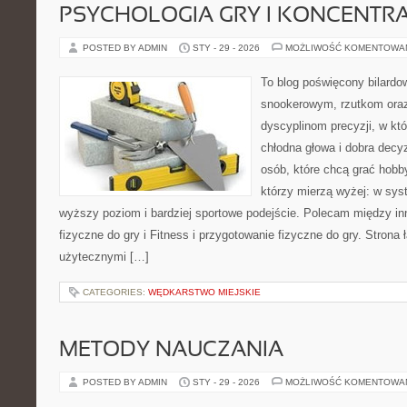
PSYCHOLOGIA GRY I KONCENTR
POSTED BY ADMIN
STY - 29 - 2026
MOŻLIWOŚĆ KOMENTOWA
To blog poświęcony bilardo
snookerowym, rzutkom oraz
dyscyplinom precyzji, w któ
chłodna głowa i dobra decyz
osób, które chcą grać hobby
którzy mierzą wyżej: w sys
wyższy poziom i bardziej sportowe podejście. Polecam między in
fizyczne do gry i Fitness i przygotowanie fizyczne do gry. Stron
użytecznymi […]
CATEGORIES:
WĘDKARSTWO MIEJSKIE
METODY NAUCZANIA
POSTED BY ADMIN
STY - 29 - 2026
MOŻLIWOŚĆ KOMENTOWA