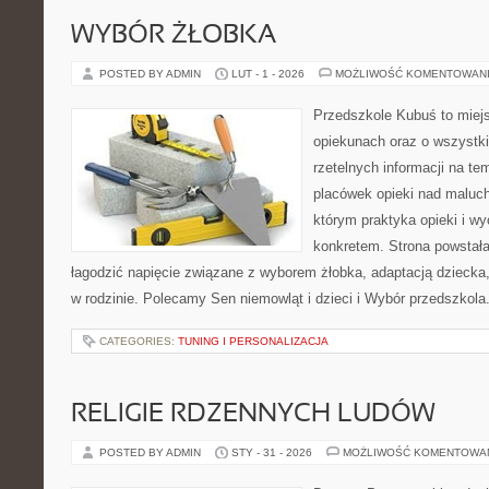
WYBÓR ŻŁOBKA
POSTED BY ADMIN
LUT - 1 - 2026
MOŻLIWOŚĆ KOMENTOWAN
Przedszkole Kubuś to miej
opiekunach oraz o wszystki
rzetelnych informacji na te
placówek opieki nad maluch
którym praktyka opieki i w
konkretem. Strona powstała 
łagodzić napięcie związane z wyborem żłobka, adaptacją dziecka,
w rodzinie. Polecamy Sen niemowląt i dzieci i Wybór przedszkola
CATEGORIES:
TUNING I PERSONALIZACJA
RELIGIE RDZENNYCH LUDÓW
POSTED BY ADMIN
STY - 31 - 2026
MOŻLIWOŚĆ KOMENTOWA