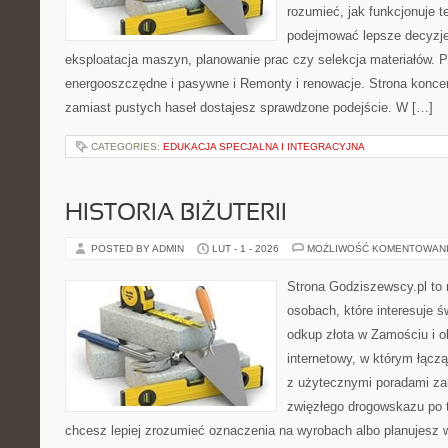
rozumieć, jak funkcjonuje te
podejmować lepsze decyzje
eksploatacja maszyn, planowanie prac czy selekcja materiałów.
energooszczędne i pasywne i Remonty i renowacje. Strona koncent
zamiast pustych haseł dostajesz sprawdzone podejście. W […]
CATEGORIES:
EDUKACJA SPECJALNA I INTEGRACYJNA
HISTORIA BIŻUTERII
POSTED BY ADMIN
LUT - 1 - 2026
MOŻLIWOŚĆ KOMENTOWAN
Strona Godziszewscy.pl to 
osobach, które interesuje ś
odkup złota w Zamościu i o
internetowy, w którym łącz
z użytecznymi poradami za
zwięzłego drogowskazu po t
chcesz lepiej zrozumieć oznaczenia na wyrobach albo planujesz w