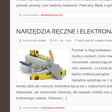
gotować pewniej i jeść bardziej świadomie. Polecamy Błędy w go
CATEGORIES:
MAMMAMIASKLEP
NARZĘDZIA RĘCZNE I ELEKTRO
POSTED BY ADMIN
STY - 28 - 2026
MOŻLIWOŚĆ KOMENTOWA
Pusmak to blog budowlano-
myślą o osobach, które sta
mieszkanie, wykańczają wnę
mieć pewność, że każda p
będzie zrobiona porządnie.
narzędzia spotykają się z 
tematy takie jak maszyny budowlane łączą się z codziennymi pro
dopasować, jak zamocować elementy, jak naprawić usterkę oraz j
konkretnego zadania. Ulubione […]
CATEGORIES:
KARCZMAJANDURA