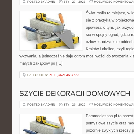
POSTED BY ADMIN
STY - 27 - 2026
MOŻLIWOŚĆ KOMENTOWA
Świat roślin to miejsce, w k
się z praktyką w projektowa
opowieść o tym, jak przyd
się w spójny ogród, gdzie ro
człowiek odzyskuje oddech. 
Kraków i okolice, czyli reg
wyzwania, a jednocześnie daje ogrom możliwości do tworzenia k
małych zakątków po […]
CATEGORIES:
PIELĘGNACJA CIAŁA
SZYCIE DEKORACJI DOMOWYCH
POSTED BY ADMIN
STY - 26 - 2026
MOŻLIWOŚĆ KOMENTOWA
Paramedicshop.pl to przest
pomysłowe szycie oraz mod
pozornie zwykłych rzeczy 