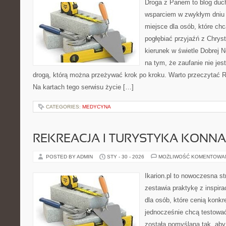
Droga z Panem to blog duc
wsparciem w zwykłym dniu 
miejsce dla osób, które ch
pogłębiać przyjaźń z Chry
kierunek w świetle Dobrej N
na tym, że zaufanie nie jes
drogą, którą można przeżywać krok po kroku. Warto przeczytać Rel
Na kartach tego serwisu życie […]
CATEGORIES:
MEDYCYNA
REKREACJA I TURYSTYKA KONNA
POSTED BY ADMIN
STY - 30 - 2026
MOŻLIWOŚĆ KOMENTOWA
Ikarion.pl to nowoczesna st
zestawia praktykę z inspira
dla osób, które cenią konkr
jednocześnie chcą testowa
została pomyślana tak, aby