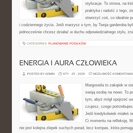
stylizacje. To strona, na któ
praktyka i radość z tego, 
stworzyć coś, co idealnie p
i codziennego życia. Jeśli marzysz o tym, by Twoja garderoba była
jednocześnie chcesz działać w duchu odpowiedzialnego stylu, zn
CATEGORIES:
PLANOWANIE POSIŁKÓW
ENERGIA I AURA CZŁOWIEKA
POSTED BY ADMIN
STY - 25 - 2026
MOŻLIWOŚĆ KOMENTOWA
Margoseila to zakątek w si
swoją osobę na nowo. To po
tym, abyś mógł spojrzeć uw
czujesz, czego potrzebujes
Jeśli kiedykolwiek miałeś o
Ci momentu na refleksję, Ma
nie jest kolejna zlepek suchych porad, lecz kompas, która poma