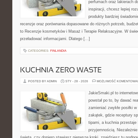
perfumach oraz lakierach d
inspiracji, chcesz lepiej ro
produkty bardziej świadomie
recenzje oraz porównania dopasowane do różnych potrzeb, budżet
to Recenzje kosmetyków i Masaż i Terapie Relaksacyjne. W świec
przeładować informacjami. Dlatego […]
CATEGORIES:
FINLANDIA
KUCHNIA ZERO WASTE
POSTED BY ADMIN
STY - 28 - 2026
MOŻLIWOŚĆ KOMENTOWA
JakieSmaki.pl to internetow
powstał po to, by dawać rea
zamieniać zwykłe posiłki 
zakątek, gdzie receptury s
tipami, a kuchnia przestaje
przyjemnością. Niezależnie
święta, czy dopiero stawiasz pierwsze kroki, znajdziesz tu podpo