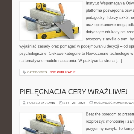
Instytut Wspomagania Oświ
platforma poświęcona oświa
pedagodzy, liderzy szkół, o
oraz opiekunowie mogą odk
dotyczące edukacyjnej rzec
tworzony z myślą o tym, by
wyjaśniać zasady oraz pomagać w podejmowaniu decyzji – od sp
psychologiczne. Ciekawe kategorie to Nowoczesne technologie w
i alternatywne modele nauczania. W praktyce ta strona […]
CATEGORIES:
INNE PUBLIKACJE
PIELĘGNACJA CERY WRAŻLIWEJ
POSTED BY ADMIN
STY - 28 - 2026
MOŻLIWOŚĆ KOMENTOWA
Beat the boredom to przest
rozproszyć monotonię i zam
przyjemny nawyk. To komp