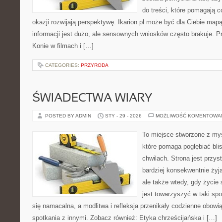
do treści, które pomagają c
okazji rozwijają perspektywę. Ikarion.pl może być dla Ciebie map
informacji jest dużo, ale sensownych wniosków często brakuje. Pr
Konie w filmach i […]
CATEGORIES:
PRZYRODA
ŚWIADECTWA WIARY
POSTED BY ADMIN
STY - 29 - 2026
MOŻLIWOŚĆ KOMENTOWA
To miejsce stworzone z myś
które pomaga pogłębiać bl
chwilach. Strona jest przys
bardziej konsekwentnie żyją
ale także wtedy, gdy życie 
jest towarzyszyć w taki sp
się namacalna, a modlitwa i refleksja przenikały codzienne obowi
spotkania z innymi. Zobacz również: Etyka chrześcijańska i […]