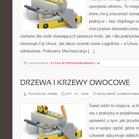
sprzętowi rolnemu. To miej
które chcą zrozumieć tema
praktyce – bez zbędnego na
rzeczywiste doświadczenia.
zarówno dla osób stawiających pierwsze kroki, jak i dla praktyków
interesuje Cię Ursus, ale także szeroki świat ciągników – e-Urs
odniesienia. Polecamy Mechanizacja […]
CATEGORIES:
ETYKA W PROGRAMOWANIU I AI
DRZEWA I KRZEWY OWOCOWE
POSTED BY ADMIN
STY - 27 - 2026
MOŻLIWOŚĆ KOMENTOWA
Świat roślin to miejsce, w k
się z praktyką w projektowa
opowieść o tym, jak przyd
się w spójny ogród, gdzie ro
człowiek odzyskuje oddech. 