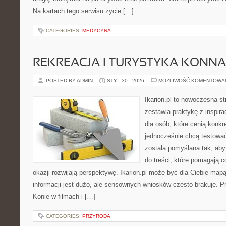
Na kartach tego serwisu życie […]
CATEGORIES:
MEDYCYNA
REKREACJA I TURYSTYKA KONNA
POSTED BY ADMIN
STY - 30 - 2026
MOŻLIWOŚĆ KOMENTOWA
Ikarion.pl to nowoczesna st
zestawia praktykę z inspira
dla osób, które cenią konkr
jednocześnie chcą testowa
została pomyślana tak, aby
do treści, które pomagają c
okazji rozwijają perspektywę. Ikarion.pl może być dla Ciebie map
informacji jest dużo, ale sensownych wniosków często brakuje. Pr
Konie w filmach i […]
CATEGORIES:
PRZYRODA