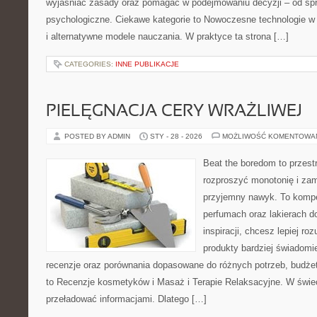
wyjaśniać zasady oraz pomagać w podejmowaniu decyzji – od sp
psychologiczne. Ciekawe kategorie to Nowoczesne technologie w
i alternatywne modele nauczania. W praktyce ta strona […]
CATEGORIES:
INNE PUBLIKACJE
PIELĘGNACJA CERY WRAŻLIWEJ
POSTED BY ADMIN
STY - 28 - 2026
MOŻLIWOŚĆ KOMENTOWA
Beat the boredom to przest
rozproszyć monotonię i zam
przyjemny nawyk. To komp
perfumach oraz lakierach d
inspiracji, chcesz lepiej ro
produkty bardziej świadomie
recenzje oraz porównania dopasowane do różnych potrzeb, budżet
to Recenzje kosmetyków i Masaż i Terapie Relaksacyjne. W świec
przeładować informacjami. Dlatego […]