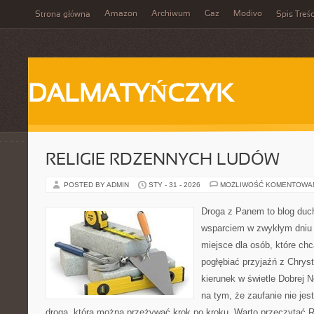
Amazon
Archiwum
Gaz
Modivo
Strona główna
Spis Treśc
DALMATYŃCZYK
RELIGIE RDZENNYCH LUDÓW
POSTED BY ADMIN
STY - 31 - 2026
MOŻLIWOŚĆ KOMENTOWA
Droga z Panem to blog duc
wsparciem w zwykłym dniu 
miejsce dla osób, które ch
pogłębiać przyjaźń z Chry
kierunek w świetle Dobrej N
na tym, że zaufanie nie jes
drogą, którą można przeżywać krok po kroku. Warto przeczytać Rel