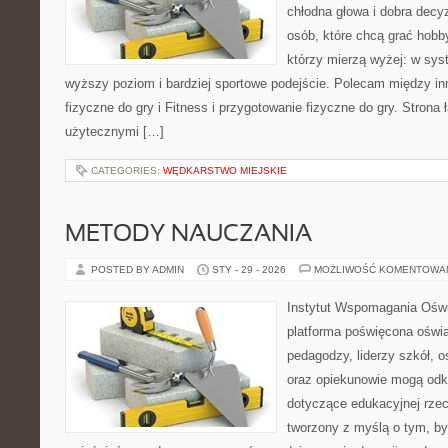
chłodna głowa i dobra decyz
osób, które chcą grać hobby
którzy mierzą wyżej: w sys
wyższy poziom i bardziej sportowe podejście. Polecam między in
fizyczne do gry i Fitness i przygotowanie fizyczne do gry. Stron
użytecznymi […]
CATEGORIES:
WĘDKARSTWO MIEJSKIE
METODY NAUCZANIA
POSTED BY ADMIN
STY - 29 - 2026
MOŻLIWOŚĆ KOMENTOWA
Instytut Wspomagania Oświ
platforma poświęcona oświa
pedagodzy, liderzy szkół, o
oraz opiekunowie mogą odk
dotyczące edukacyjnej rzec
tworzony z myślą o tym, by