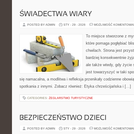
ŚWIADECTWA WIARY
POSTED BY ADMIN
STY - 29 - 2026
MOŻLIWOŚĆ KOMENTOWA
To miejsce stworzone z myś
które pomaga pogłębiać bl
chwilach. Strona jest przys
bardziej konsekwentnie żyją
ale także wtedy, gdy życie 
jest towarzyszyć w taki sp
się namacalna, a modlitwa i refleksja przenikały codzienne obowi
spotkania z innymi. Zobacz również: Etyka chrześcijańska i […]
CATEGORIES:
ŻEGLARSTWO TURYSTYCZNE
BEZPIECZEŃSTWO DZIECI
POSTED BY ADMIN
STY - 29 - 2026
MOŻLIWOŚĆ KOMENTOWA