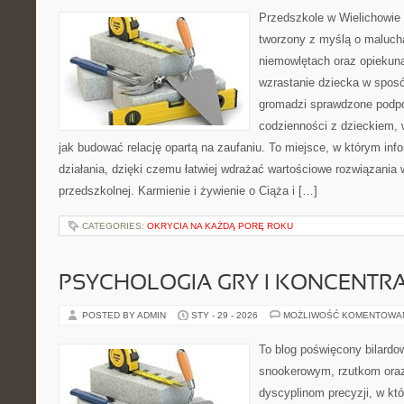
Przedszkole w Wielichowie 
tworzony z myślą o maluch
niemowlętach oraz opiekuna
wzrastanie dziecka w spos
gromadzi sprawdzone podp
codzienności z dzieckiem, 
jak budować relację opartą na zaufaniu. To miejsce, w którym info
działania, dzięki czemu łatwiej wdrażać wartościowe rozwiązania 
przedszkolnej. Karmienie i żywienie o Ciąża i […]
CATEGORIES:
OKRYCIA NA KAŻDĄ PORĘ ROKU
PSYCHOLOGIA GRY I KONCENTR
POSTED BY ADMIN
STY - 29 - 2026
MOŻLIWOŚĆ KOMENTOWA
To blog poświęcony bilardo
snookerowym, rzutkom oraz
dyscyplinom precyzji, w któ