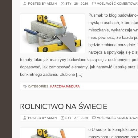
POSTED BY ADMIN
STY - 28 - 2026
MOŻLIWOŚĆ KOMENTOWA
Pusmak to blog budowlano-
myślą o osobach, które sta
mieszkanie, wykańczają wnę
mieć pewność, że każda p
będzie zrobiona porządnie.
narzędzia spotykają się z 
tematy takie jak maszyny budowlane łączą się z codziennymi pro
dopasować, jak zamocować elementy, jak naprawić usterkę oraz j
konkretnego zadania. Ulubione […]
CATEGORIES:
KARCZMAJANDURA
ROLNICTWO NA ŚWIECIE
POSTED BY ADMIN
STY - 27 - 2026
MOŻLIWOŚĆ KOMENTOWA
e-Ursus.pl to kompleksowa
maszynom uciągowym oraz 