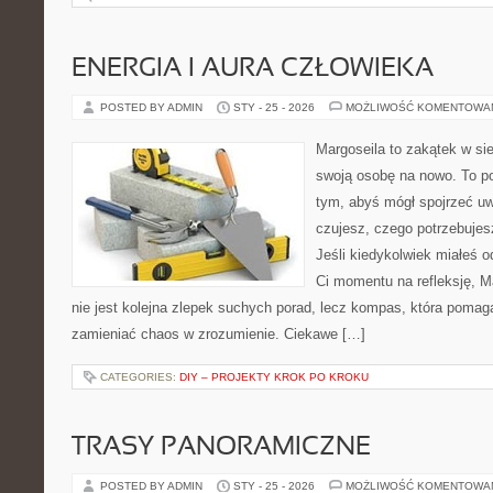
ENERGIA I AURA CZŁOWIEKA
POSTED BY ADMIN
STY - 25 - 2026
MOŻLIWOŚĆ KOMENTOWA
Margoseila to zakątek w si
swoją osobę na nowo. To po
tym, abyś mógł spojrzeć uw
czujesz, czego potrzebujes
Jeśli kiedykolwiek miałeś o
Ci momentu na refleksję, Ma
nie jest kolejna zlepek suchych porad, lecz kompas, która poma
zamieniać chaos w zrozumienie. Ciekawe […]
CATEGORIES:
DIY – PROJEKTY KROK PO KROKU
TRASY PANORAMICZNE
POSTED BY ADMIN
STY - 25 - 2026
MOŻLIWOŚĆ KOMENTOWA