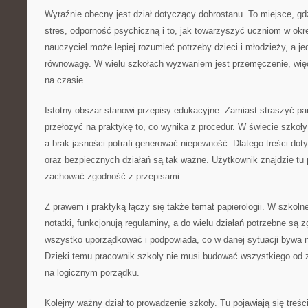
Wyraźnie obecny jest dział dotyczący dobrostanu. To miejsce, gd
stres, odporność psychiczną i to, jak towarzyszyć uczniom w ok
nauczyciel może lepiej rozumieć potrzeby dzieci i młodzieży, a j
równowagę. W wielu szkołach wyzwaniem jest przemęczenie, więc 
na czasie.
Istotny obszar stanowi przepisy edukacyjne. Zamiast straszyć p
przełożyć na praktykę to, co wynika z procedur. W świecie szkoły
a brak jasności potrafi generować niepewność. Dlatego treści do
oraz bezpiecznych działań są tak ważne. Użytkownik znajdzie tu p
zachować zgodność z przepisami.
Z prawem i praktyką łączy się także temat papierologii. W szkoln
notatki, funkcjonują regulaminy, a do wielu działań potrzebne są 
wszystko uporządkować i podpowiada, co w danej sytuacji bywa n
Dzięki temu pracownik szkoły nie musi budować wszystkiego od z
na logicznym porządku.
Kolejny ważny dział to prowadzenie szkoły. Tu pojawiają się treśc