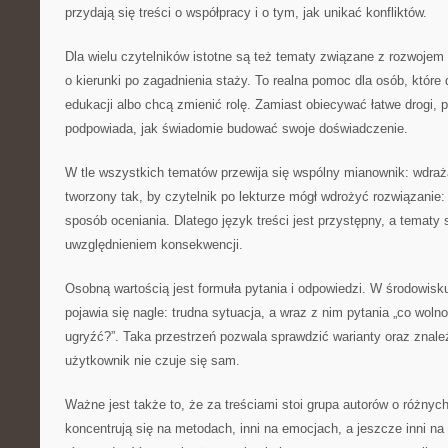
przydają się treści o współpracy i o tym, jak unikać konfliktów.
Dla wielu czytelników istotne są też tematy związane z rozwojem 
o kierunki po zagadnienia staży. To realna pomoc dla osób, które
edukacji albo chcą zmienić rolę. Zamiast obiecywać łatwe drogi, p
podpowiada, jak świadomie budować swoje doświadczenie.
W tle wszystkich tematów przewija się wspólny mianownik: wdraża
tworzony tak, by czytelnik po lekturze mógł wdrożyć rozwiązanie
sposób oceniania. Dlatego język treści jest przystępny, a tematy
uwzględnieniem konsekwencji.
Osobną wartością jest formuła pytania i odpowiedzi. W środowisk
pojawia się nagle: trudna sytuacja, a wraz z nim pytania „co wolno?
ugryźć?”. Taka przestrzeń pozwala sprawdzić warianty oraz znale
użytkownik nie czuje się sam.
Ważne jest także to, że za treściami stoi grupa autorów o różnyc
koncentrują się na metodach, inni na emocjach, a jeszcze inni n