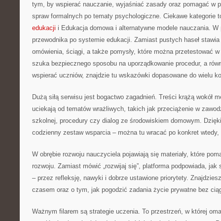
tym, by wspierać nauczanie, wyjaśniać zasady oraz pomagać w p
spraw formalnych po tematy psychologiczne. Ciekawe kategorie 
edukacji
i Edukacja domowa i alternatywne modele nauczania. W pr
przewodnika po systemie edukacji. Zamiast pustych haseł stawia 
omówienia, ściągi, a także pomysły, które można przetestować w k
szuka bezpiecznego sposobu na uporządkowanie procedur, a rów
wspierać uczniów, znajdzie tu wskazówki dopasowane do wielu k
Dużą siłą serwisu jest bogactwo zagadnień. Treści krążą wokół m
uciekają od tematów wrażliwych, takich jak przeciążenie w zawodz
szkolnej, procedury czy dialog ze środowiskiem domowym. Dzięki 
codzienny zestaw wsparcia – można tu wracać po konkret wtedy, 
W obrębie rozwoju nauczyciela pojawiają się materiały, które po
rozwoju. Zamiast mówić „rozwijaj się”, platforma podpowiada, ja
– przez refleksję, nawyki i dobrze ustawione priorytety. Znajdzies
czasem oraz o tym, jak pogodzić zadania życie prywatne bez cią
Ważnym filarem są strategie uczenia. To przestrzeń, w której om