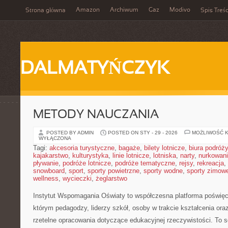
Amazon
Archiwum
Gaz
Modivo
Strona główna
Spis Treśc
DALMATYŃCZYK
METODY NAUCZANIA
POSTED BY ADMIN
POSTED ON STY - 29 - 2026
MOŻLIWOŚĆ 
WYŁĄCZONA
Tagi:
akcesoria turystyczne
,
bagaże
,
bilety lotnicze
,
biura podróży
kajakarstwo
,
kulturystyka
,
linie lotnicze
,
lotniska
,
narty
,
nurkowan
pływanie
,
podróże lotnicze
,
podróże tematyczne
,
rejsy
,
rekreacja
,
snowboard
,
sport
,
sporty powietrzne
,
sporty wodne
,
sporty zimow
wellness
,
wycieczki
,
żeglarstwo
Instytut Wspomagania Oświaty to współczesna platforma poświęc
którym pedagodzy, liderzy szkół, osoby w trakcie kształcenia or
rzetelne opracowania dotyczące edukacyjnej rzeczywistości. To 