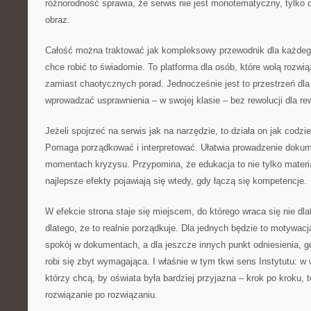
różnorodność sprawia, że serwis nie jest monotematyczny, tylko 
obraz.
Całość można traktować jak kompleksowy przewodnik dla każdego,
chce robić to świadomie. To platforma dla osób, które wolą rozwią
zamiast chaotycznych porad. Jednocześnie jest to przestrzeń dla
wprowadzać usprawnienia – w swojej klasie – bez rewolucji dla rew
Jeżeli spojrzeć na serwis jak na narzędzie, to działa on jak codz
Pomaga porządkować i interpretować. Ułatwia prowadzenie dokum
momentach kryzysu. Przypomina, że edukacja to nie tylko materiał,
najlepsze efekty pojawiają się wtedy, gdy łączą się kompetencje.
W efekcie strona staje się miejscem, do którego wraca się nie dlat
dlatego, że to realnie porządkuje. Dla jednych będzie to motywacj
spokój w dokumentach, a dla jeszcze innych punkt odniesienia, 
robi się zbyt wymagająca. I właśnie w tym tkwi sens Instytutu: w
którzy chcą, by oświata była bardziej przyjazna – krok po kroku, 
rozwiązanie po rozwiązaniu.