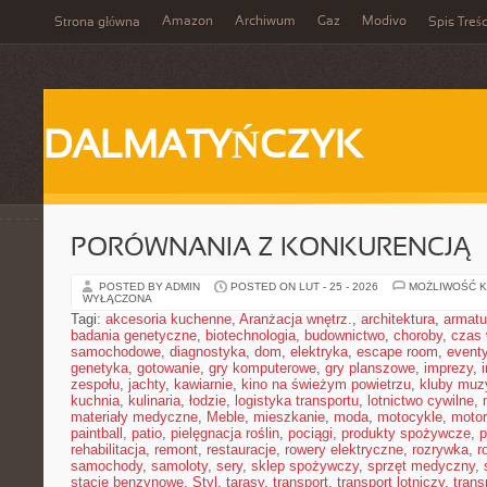
Amazon
Archiwum
Gaz
Modivo
Strona główna
Spis Treśc
DALMATYŃCZYK
PORÓWNANIA Z KONKURENCJĄ
POSTED BY ADMIN
POSTED ON LUT - 25 - 2026
MOŻLIWOŚĆ 
WYŁĄCZONA
Tagi:
akcesoria kuchenne
,
Aranżacja wnętrz.
,
architektura
,
armatu
badania genetyczne
,
biotechnologia
,
budownictwo
,
choroby
,
czas 
samochodowe
,
diagnostyka
,
dom
,
elektryka
,
escape room
,
event
genetyka
,
gotowanie
,
gry komputerowe
,
gry planszowe
,
imprezy
,
zespołu
,
jachty
,
kawiarnie
,
kino na świeżym powietrzu
,
kluby muz
kuchnia
,
kulinaria
,
łodzie
,
logistyka transportu
,
lotnictwo cywilne
,
materiały medyczne
,
Meble
,
mieszkanie
,
moda
,
motocykle
,
motor
paintball
,
patio
,
pielęgnacja roślin
,
pociągi
,
produkty spożywcze
,
p
rehabilitacja
,
remont
,
restauracje
,
rowery elektryczne
,
rozrywka
,
r
samochody
,
samoloty
,
sery
,
sklep spożywczy
,
sprzęt medyczny
,
stacje benzynowe
,
Styl
,
tarasy
,
transport
,
transport lotniczy
,
trans