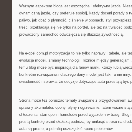
Ważnym aspektem bloga jest oszczędna i efektywna jazda. Niezal
dynamiczną jazdę, czy preferuje spokój, każdy doceni porady o t
paliwo, jak dbać o płynność, ciśnienie w oponach, styl przyspies
treści przekładają się nie tylko na portfel, ale też na trwałość po
prowadzony samochód odwdzięcza się dłuższą żywotnością.
Na e-opel.com.pl motoryzacja to nie tylko naprawy i tabele, ale te
ewolucja modeli, zmiany technologii, różnice między generacjami,
temu blog może być inspiracją dla fanów marki, którzy lubią wiedz
konkretne rozwiązania i dlaczego dany model jest taki, a nie inny
świadomość i sprawia, że decyzje dotyczące auta przestają być 
Strona może też poruszać tematy związane z przygotowaniem aut
sprawny akumulator, opony, płyny i ogrzewanie, latem ważne stają
chłodzenia, stan opon i hamulców przed wyjazdem w trasę. Blog 
prostą kontrolę przed dłuższą podróżą, by uniknąć stresu na drod
auta są proste, a potrafią oszczędzić sporo problemów.