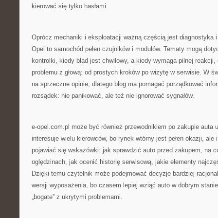
kierować się tylko hasłami.
Oprócz mechaniki i eksploatacji ważną częścią jest diagnostyka i
Opel to samochód pełen czujników i modułów. Tematy mogą dotycz
kontrolki, kiedy błąd jest chwilowy, a kiedy wymaga pilnej reakcji,
problemu z głową: od prostych kroków po wizytę w serwisie. W świ
na sprzeczne opinie, dlatego blog ma pomagać porządkować info
rozsądek: nie panikować, ale też nie ignorować sygnałów.
e-opel.com.pl może być również przewodnikiem po zakupie auta 
interesuje wielu kierowców, bo rynek wtórny jest pełen okazji, ale
pojawiać się wskazówki: jak sprawdzić auto przed zakupem, na 
oględzinach, jak ocenić historię serwisową, jakie elementy najczę
Dzięki temu czytelnik może podejmować decyzje bardziej racjonal
wersji wyposażenia, bo czasem lepiej wziąć auto w dobrym stanie
„bogate” z ukrytymi problemami.