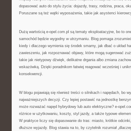
dopasować auto do stylu życia: dojazdy, trasy, rodzina, praca, ok
Poruszane są też wątki wyposażenia, takie jak asystenci kierowc
Dużą wartością e-opel.com.pl są tematy eksploatacyjne, bo to on
samochód będzie wygodny w utrzymaniu. Blog pomaga zrozumieć 
kiedy i dlaczego wymienia się środek smarny, jak dbać o układ h
zawieszeniu, jak rozpoznawać objawy, które mogą sugerować zuży
takie jak nietypowy dźwięk, delikatne drgania albo zmiana zachow
wskazówką. Dzięki poradnikom łatwiej reagować wcześniej i uni
konsekwencji.
W blogu pojawiają się również treści o silnikach i napędach, bo wy
najważniejszych decyzji. Czy lepiej postawić na jednostkę benzyn
może rozważać napęd hybrydowy lub auto elektryczne? e-opel.c
różnice w użytkowaniu, koszty, styl jazdy, a także typowe element
W praktyce liczy się dopasowanie do tras: miasto, krótkie odcinki
dłuższe wyjazdy. Blog stawia na to, by czytelnik rozumiał „dlaczeg