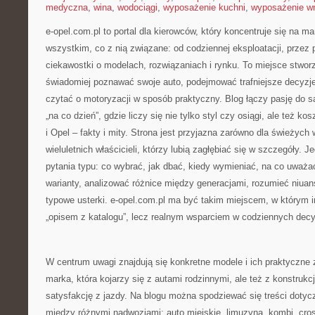
medyczna
,
wina
,
wodociągi
,
wyposażenie kuchni
,
wyposażenie wn
e-opel.com.pl to portal dla kierowców, który koncentruje się na 
wszystkim, co z nią związane: od codziennej eksploatacji, przez 
ciekawostki o modelach, rozwiązaniach i rynku. To miejsce stwor
świadomiej poznawać swoje auto, podejmować trafniejsze decyzj
czytać o motoryzacji w sposób praktyczny. Blog łączy pasję do
„na co dzień”, gdzie liczy się nie tylko styl czy osiągi, ale też k
i Opel – fakty i mity. Strona jest przyjazna zarówno dla świeżych wł
wieluletnich właścicieli, którzy lubią zagłębiać się w szczegóły. 
pytania typu: co wybrać, jak dbać, kiedy wymieniać, na co uważ
warianty, analizować różnice między generacjami, rozumieć niuan
typowe usterki. e-opel.com.pl ma być takim miejscem, w którym i
„opisem z katalogu”, lecz realnym wsparciem w codziennych decy
W centrum uwagi znajdują się konkretne modele i ich praktyczne 
marka, która kojarzy się z autami rodzinnymi, ale też z konstrukc
satysfakcję z jazdy. Na blogu można spodziewać się treści dotyc
między różnymi nadwoziami: auto miejskie, limuzyna, kombi, cros