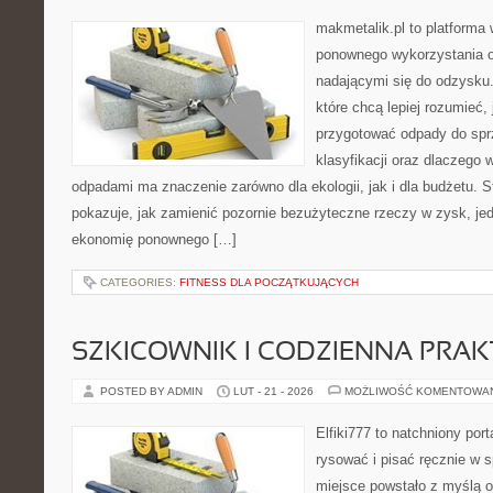
makmetalik.pl to platforma
ponownego wykorzystania o
nadającymi się do odzysku. 
które chcą lepiej rozumieć, 
przygotować odpady do sprz
klasyfikacji oraz dlaczego
odpadami ma znaczenie zarówno dla ekologii, jak i dla budżetu. S
pokazuje, jak zamienić pozornie bezużyteczne rzeczy w zysk, je
ekonomię ponownego […]
CATEGORIES:
FITNESS DLA POCZĄTKUJĄCYCH
SZKICOWNIK I CODZIENNA PRA
POSTED BY ADMIN
LUT - 21 - 2026
MOŻLIWOŚĆ KOMENTOWA
Elfiki777 to natchniony port
rysować i pisać ręcznie w 
miejsce powstało z myślą o