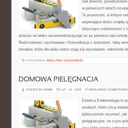
nad dziećmi, przedszkolom 
w pierwszych latach rozwoj
To przestrzeń, w którym r
wspierające dzieci znajdą s
dotyczące codzienności z 
dziecka od wieku wczesnodziecięcego aż po pierwsze lata szkoły
Rodzicielstwo i wychowanie i Komunikacja z dzieckiem. Ideą serw
tematów, które dla wielu rodzin stają się wyzwaniem: wdrożenie d
CATEGORIES:
MODLITWA I DUCHOWOŚĆ
DOMOWA PIELĘGNACJA
POSTED BY ADMIN
LUT - 15 - 2026
MOŻLIWOŚĆ KOMENTOWA
Estetica Endermologia to p
osobach, które chcą świado
jednocześnie rozumieć, jak 
pielęgnacyjne, na czym po
oraz które terapie gabinet