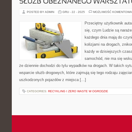
SŁUŻB OBEZNANEGO WARSZTAT
POSTED BY ADMIN
GRU - 22 - 2025
MOŻLIWOŚĆ KOMENTOWA
Przeciętny użytkownik auta
się, czym Ludzie są naraże
każdego dnia mają do czyni
kolizjami na drogach, zni
każdy w dzisiejszych czas
samochód, nie ma się wsku
że dziennie dochodzi do tylu wypadków na drogach. W takich sytu
wsparcie służb drogowych, które zajmują się tego rodzaju zajęcia
uszkodzonych pojazdów z miejsca […]
CATEGORIES:
RECYKLING I ZERO WASTE W OGRODZIE