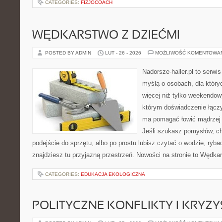
CATEGORIES:
FIZJOCOACH
WĘDKARSTWO Z DZIEĆMI
POSTED BY ADMIN
LUT - 26 - 2026
MOŻLIWOŚĆ KOMENTOWA
Nadorsze-haller.pl to serwi
myślą o osobach, dla któr
więcej niż tylko weekendo
którym doświadczenie łączy
ma pomagać łowić mądrzej i
Jeśli szukasz pomysłów, c
podejście do sprzętu, albo po prostu lubisz czytać o wodzie, ryba
znajdziesz tu przyjazną przestrzeń. Nowości na stronie to Wędka
CATEGORIES:
EDUKACJA EKOLOGICZNA
POLITYCZNE KONFLIKTY I KRYZY