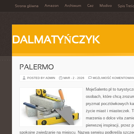
Amazon
Archiwum
Gaz
Modivo
Strona główna
Spis Treśc
DALMATYŃCZYK
PALERMO
POSTED BY ADMIN
MAR - 2 - 2026
MOŻLIWOŚĆ KOMENTOWAN
MojeSalento.pl to turystyc
osobach, które chcą zrozum
pryzmat pocztówkowych kadr
życie miast i miasteczek. 
marzenia o dolce vita zamie
pierwszej inspiracji, przez 
spokojne zwiedzanie na miejscu. Nazwa serwisu podkreśla szczeg