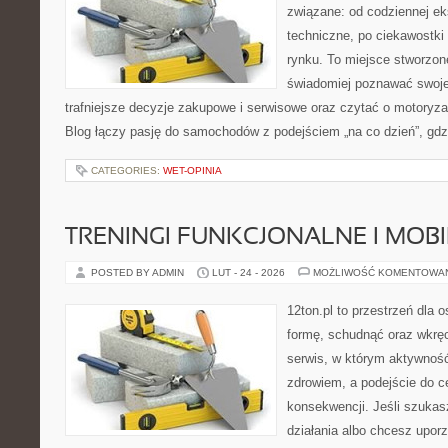
związane: od codziennej eks
techniczne, po ciekawostki
rynku. To miejsce stworzon
świadomiej poznawać swoj
trafniejsze decyzje zakupowe i serwisowe oraz czytać o motoryza
Blog łączy pasję do samochodów z podejściem „na co dzień”, gdzie
CATEGORIES:
WET-OPINIA
TRENINGI FUNKCJONALNE I MOB
POSTED BY ADMIN
LUT - 24 - 2026
MOŻLIWOŚĆ KOMENTOWA
12ton.pl to przestrzeń dla 
formę, schudnąć oraz wkręc
serwis, w którym aktywność
zdrowiem, a podejście do ce
konsekwencji. Jeśli szuka
działania albo chcesz upor