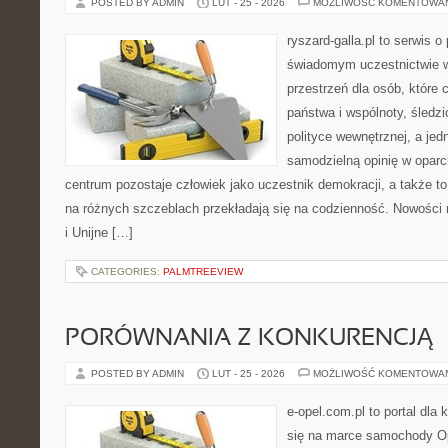
POSTED BY ADMIN
LUT - 25 - 2026
MOŻLIWOŚĆ KOMENTOWA
ryszard-galla.pl to serwis o 
świadomym uczestnictwie w
przestrzeń dla osób, które
państwa i wspólnoty, śledz
polityce wewnętrznej, a je
samodzielną opinię w oparci
centrum pozostaje człowiek jako uczestnik demokracji, a także t
na różnych szczeblach przekładają się na codzienność. Nowości n
i Unijne […]
CATEGORIES:
PALMTREEVIEW
PORÓWNANIA Z KONKURENCJĄ
POSTED BY ADMIN
LUT - 25 - 2026
MOŻLIWOŚĆ KOMENTOWA
e-opel.com.pl to portal dla 
się na marce samochody Op