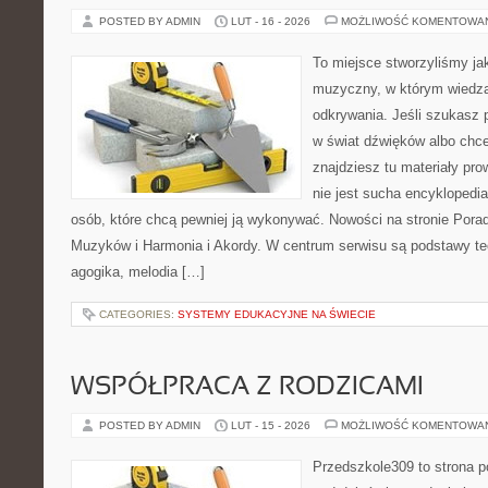
POSTED BY ADMIN
LUT - 16 - 2026
MOŻLIWOŚĆ KOMENTOWA
To miejsce stworzyliśmy ja
muzyczny, w którym wiedza
odkrywania. Jeśli szukasz
w świat dźwięków albo chc
znajdziesz tu materiały pr
nie jest sucha encyklopedia
osób, które chcą pewniej ją wykonywać. Nowości na stronie Pora
Muzyków i Harmonia i Akordy. W centrum serwisu są podstawy te
agogika, melodia […]
CATEGORIES:
SYSTEMY EDUKACYJNE NA ŚWIECIE
WSPÓŁPRACA Z RODZICAMI
POSTED BY ADMIN
LUT - 15 - 2026
MOŻLIWOŚĆ KOMENTOWA
Przedszkole309 to strona 