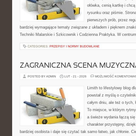
ołówka, cenią kartkę i chc
rysunku oraz piśmie. Stron
pierwszych prób, przez regu
bardziej wymagające tematy związane z układem i pięknem znakó
Techniki Malarskie i Szkicownik i Codzienna Praktyka. W centrum
CATEGORIES:
PRZEPISY I NORMY BUDOWLANE
ZAGRANICZNA SCENA MUZYCZN
POSTED BY ADMIN
LUT - 21 - 2026
MOŻLIWOŚĆ KOMENTOWA
Limith to lifestylowy blog d
powstał z myślą o czytelni
całym dniu, ale też o tych,
To miejsce, w którym rytmy
a świeże wydania łączą się
charakter przystępny, dzię
bardziej osobista i daje się czytać tak samo łatwo, jak chłonie. C