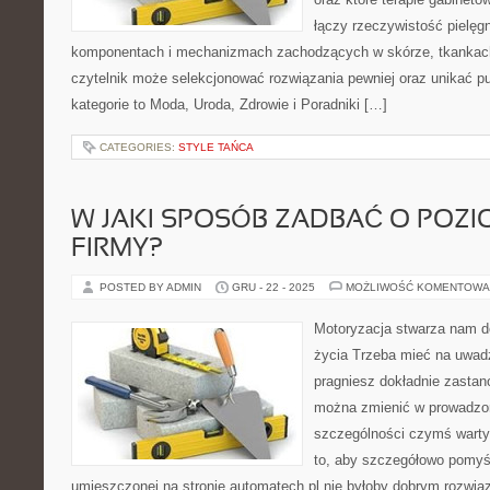
łączy rzeczywistość pielęg
komponentach i mechanizmach zachodzących w skórze, tkankach 
czytelnik może selekcjonować rozwiązania pewniej oraz unikać pu
kategorie to Moda, Uroda, Zdrowie i Poradniki […]
CATEGORIES:
STYLE TAŃCA
W JAKI SPOSÓB ZADBAĆ O POZI
FIRMY?
POSTED BY ADMIN
GRU - 22 - 2025
MOŻLIWOŚĆ KOMENTOWA
Motoryzacja stwarza nam d
życia Trzeba mieć na uwadze
pragniesz dokładnie zastan
można zmienić w prowadzone
szczególności czymś wartym
to, aby szczegółowo pomyśl
umieszczonej na stronie automatech.pl nie byłoby dobrym rozwi