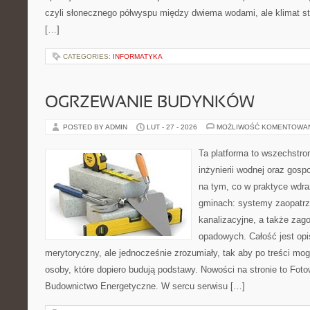
czyli słonecznego półwyspu między dwiema wodami, ale klimat st
[…]
CATEGORIES:
INFORMATYKA
OGRZEWANIE BUDYNKÓW
POSTED BY ADMIN
LUT - 27 - 2026
MOŻLIWOŚĆ KOMENTOWA
Ta platforma to wszechstro
inżynierii wodnej oraz gosp
na tym, co w praktyce wdra
gminach: systemy zaopatr
kanalizacyjne, a także za
opadowych. Całość jest op
merytoryczny, ale jednocześnie zrozumiały, tak aby po treści mog
osoby, które dopiero budują podstawy. Nowości na stronie to Fot
Budownictwo Energetyczne. W sercu serwisu […]