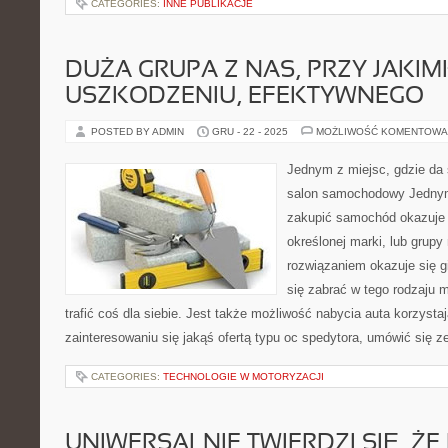
CATEGORIES:
INNE PUBLIKACJE
DUŻA GRUPA Z NAS, PRZY JAKI
USZKODZENIU, EFEKTYWNEGO
POSTED BY ADMIN
GRU - 22 - 2025
MOŻLIWOŚĆ KOMENTOWA
Jednym z miejsc, gdzie da 
salon samochodowy Jednym 
zakupić samochód okazuje
określonej marki, lub grupy
rozwiązaniem okazuje się 
się zabrać w tego rodzaju m
trafić coś dla siebie. Jest także możliwość nabycia auta korzystaj
zainteresowaniu się jakąś ofertą typu oc spedytora, umówić się 
CATEGORIES:
TECHNOLOGIE W MOTORYZACJI
UNIWERSALNIE TWIERDZI SIĘ, ŻE 