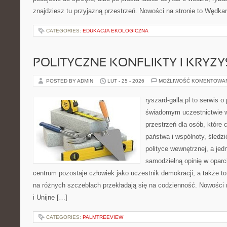
znajdziesz tu przyjazną przestrzeń. Nowości na stronie to Wędka
CATEGORIES:
EDUKACJA EKOLOGICZNA
POLITYCZNE KONFLIKTY I KRYZY
POSTED BY ADMIN
LUT - 25 - 2026
MOŻLIWOŚĆ KOMENTOWA
ryszard-galla.pl to serwis o 
świadomym uczestnictwie w
przestrzeń dla osób, które
państwa i wspólnoty, śledz
polityce wewnętrznej, a je
samodzielną opinię w oparci
centrum pozostaje człowiek jako uczestnik demokracji, a także t
na różnych szczeblach przekładają się na codzienność. Nowości n
i Unijne […]
CATEGORIES:
PALMTREEVIEW