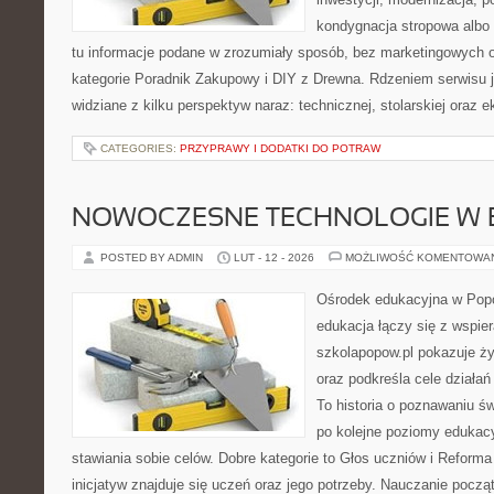
kondygnacja stropowa albo d
tu informacje podane w zrozumiały sposób, bez marketingowych 
kategorie Poradnik Zakupowy i DIY z Drewna. Rdzeniem serwisu j
widziane z kilku perspektyw naraz: technicznej, stolarskiej oraz e
CATEGORIES:
PRZYPRAWY I DODATKI DO POTRAW
NOWOCZESNE TECHNOLOGIE W 
POSTED BY ADMIN
LUT - 12 - 2026
MOŻLIWOŚĆ KOMENTOWA
Ośrodek edukacyjna w Popo
edukacja łączy się z wspie
szkolapopow.pl pokazuje ży
oraz podkreśla cele działa
To historia o poznawaniu ś
po kolejne poziomy edukac
stawiania sobie celów. Dobre kategorie to Głos uczniów i Reform
inicjatyw znajduje się uczeń oraz jego potrzeby. Nauczanie począ