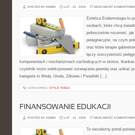
POSTED BY ADMIN
LUT - 15 - 2026
MOŻLIWOŚĆ KOMENTOWA
Estetica Endermologia to p
osobach, które chcą świado
jednocześnie rozumieć, jak 
pielęgnacyjne, na czym po
oraz które terapie gabinet
łączy rzeczywistość pielęg
komponentach i mechanizmach zachodzących w skórze, tkankach 
czytelnik może selekcjonować rozwiązania pewniej oraz unikać pu
kategorie to Moda, Uroda, Zdrowie i Poradniki […]
CATEGORIES:
STYLE TAŃCA
FINANSOWANIE EDUKACJI
POSTED BY ADMIN
LUT - 14 - 2026
MOŻLIWOŚĆ KOMENTOWA
To niezależny portal poświę