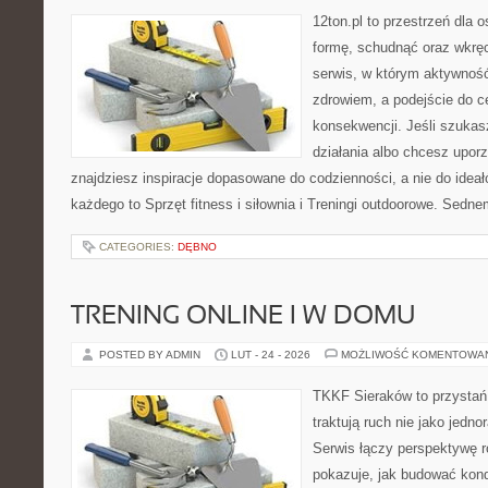
12ton.pl to przestrzeń dla 
formę, schudnąć oraz wkręc
serwis, w którym aktywność
zdrowiem, a podejście do ce
konsekwencji. Jeśli szuka
działania albo chcesz upor
znajdziesz inspiracje dopasowane do codzienności, a nie do ideał
każdego to Sprzęt fitness i siłownia i Treningi outdoorowe. Sedne
CATEGORIES:
DĘBNO
TRENING ONLINE I W DOMU
POSTED BY ADMIN
LUT - 24 - 2026
MOŻLIWOŚĆ KOMENTOWA
TKKF Sieraków to przystań i
traktują ruch nie jako jedno
Serwis łączy perspektywę 
pokazuje, jak budować kond