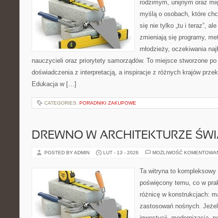
rodzimym, unijnym oraz m
myślą o osobach, które chc
się nie tylko „tu i teraz”, a
zmieniają się programy, met
młodzieży, oczekiwania naj
nauczycieli oraz priorytety samorządów. To miejsce stworzone po 
doświadczenia z interpretacją, a inspiracje z różnych krajów prz
Edukacja w […]
CATEGORIES:
PORADNIKI ZAKUPOWE
DREWNO W ARCHITEKTURZE ŚWI
POSTED BY ADMIN
LUT - 13 - 2026
MOŻLIWOŚĆ KOMENTOWA
Ta witryna to kompleksowy 
poświęcony temu, co w prak
różnicę w konstrukcjach: m
zastosowań nośnych. Jeżeli 
inwestycji, modernizacja, 