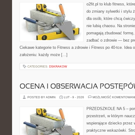
o2fit.pl to klub fitness, któ
do zmiany sylwetki i stylu 
dla osób, które chcą ćwicz
nie lubią chaosu. Na stronie
pomagają zbudować formę, z
zadbać o zdrowie — bez pre
Ciekawe kategorie to Fitness a zdrowie i Fitness po 40-tce. Idea o
założeniu: każdy może […]
CATEGORIES:
DSKRAKOW
OCENA I OBSERWACJA POSTĘP
POSTED BY ADMIN
LUT - 9 - 2026
MOŻLIWOŚĆ KOMENTOWAN
PRZEDSZKOLE NA 5 – porta
przestrzeń, w którym naucz
wspierające dziecko przez
praktyczne wskazówki. Stro