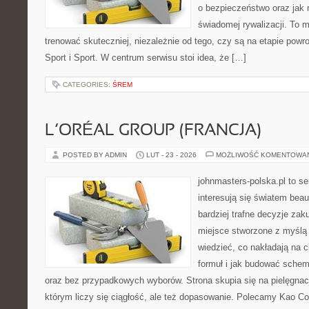
o bezpieczeństwo oraz jak 
świadomej rywalizacji. To m
trenować skuteczniej, niezależnie od tego, czy są na etapie powr
Sport i Sport. W centrum serwisu stoi idea, że […]
CATEGORIES:
ŚREM
L’ORÉAL GROUP (FRANCJA)
POSTED BY ADMIN
LUT - 23 - 2026
MOŻLIWOŚĆ KOMENTOWA
johnmasters-polska.pl to se
interesują się światem bea
bardziej trafne decyzje zak
miejsce stworzone z myślą o
wiedzieć, co nakładają na c
formuł i jak budować schem
oraz bez przypadkowych wyborów. Strona skupia się na pielęgnacj
którym liczy się ciągłość, ale też dopasowanie. Polecamy Kao Cor