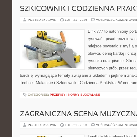
SZKICOWNIK I CODZIENNA PRA
POSTED BY ADMIN
LUT - 21 - 2026
MOŻLIWOŚĆ KOMENTOWA
Elfiki777 to natchniony port
rysować i pisać ręcznie w 
miejsce powstało z myślą o
ołówka, cenią kartkę i chc
rysunku oraz piśmie. Stron
pierwszych prób, przez regu
bardziej wymagające tematy związane z układem i pięknem znakó
Techniki Malarskie i Szkicownik i Codzienna Praktyka. W centrum
CATEGORIES:
PRZEPISY I NORMY BUDOWLANE
ZAGRANICZNA SCENA MUZYCZN
POSTED BY ADMIN
LUT - 21 - 2026
MOŻLIWOŚĆ KOMENTOWA
Limith to lifestylowy blog d