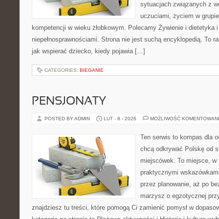
sytuacjach związanych z w
uczuciami, życiem w grupi
kompetencji w wieku żłobkowym. Polecamy Żywienie i dietetyka i 
niepełnosprawnościami. Strona nie jest suchą encyklopedią. To 
jak wspierać dziecko, kiedy pojawia […]
CATEGORIES:
BIEGANIE
PENSJONATY
POSTED BY ADMIN
LUT - 8 - 2026
MOŻLIWOŚĆ KOMENTOWAN
Ten serwis to kompas dla o
chcą odkrywać Polskę od s
miejscówek. To miejsce, w 
praktycznymi wskazówkami 
przez planowanie, aż po be
marzysz o egzotycznej przy
znajdziesz tu treści, które pomogą Ci zamienić pomysł w dopas