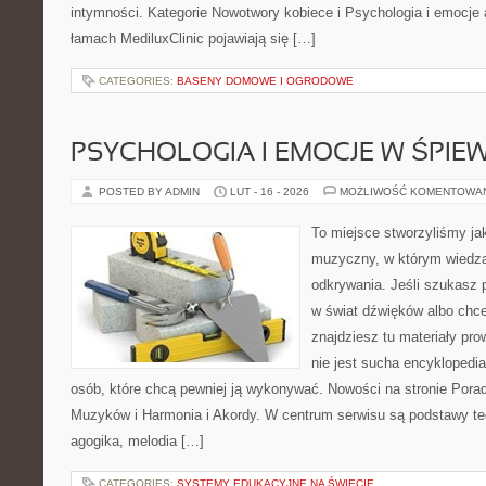
intymności. Kategorie Nowotwory kobiece i Psychologia i emocje 
łamach MediluxClinic pojawiają się […]
CATEGORIES:
BASENY DOMOWE I OGRODOWE
PSYCHOLOGIA I EMOCJE W ŚPIEW
POSTED BY ADMIN
LUT - 16 - 2026
MOŻLIWOŚĆ KOMENTOWA
To miejsce stworzyliśmy ja
muzyczny, w którym wiedza
odkrywania. Jeśli szukasz
w świat dźwięków albo chc
znajdziesz tu materiały pr
nie jest sucha encyklopedia
osób, które chcą pewniej ją wykonywać. Nowości na stronie Pora
Muzyków i Harmonia i Akordy. W centrum serwisu są podstawy te
agogika, melodia […]
CATEGORIES:
SYSTEMY EDUKACYJNE NA ŚWIECIE