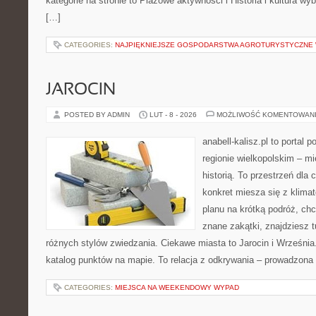
kategorie na stronie to Plażowe aktywności i Historia i kultura w
[…]
CATEGORIES:
NAJPIĘKNIEJSZE GOSPODARSTWA AGROTURYSTYCZNE
JAROCIN
POSTED BY ADMIN
LUT - 8 - 2026
MOŻLIWOŚĆ KOMENTOWAN
anabell-kalisz.pl to portal 
regionie wielkopolskim – mi
historią. To przestrzeń dla
konkret miesza się z klima
planu na krótką podróż, ch
znane zakątki, znajdziesz 
różnych stylów zwiedzania. Ciekawe miasta to Jarocin i Września.
katalog punktów na mapie. To relacja z odkrywania – prowadzona 
CATEGORIES:
MIEJSCA NA WEEKENDOWY WYPAD