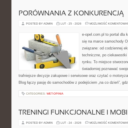
PORÓWNANIA Z KONKURENCJĄ
POSTED BY ADMIN
LUT - 25 - 2026
MOŻLIWOŚĆ KOMENTOWA
e-opel.com.pl to portal dla 
się na marce samochody Op
związane: od codziennej eks
techniczne, po ciekawostki
rynku. To miejsce stworzon
świadomiej poznawać swoj
trafniejsze decyzje zakupowe i serwisowe oraz czytać o motoryza
Blog łączy pasję do samochodów z podejściem „na co dzień”, gdzie
CATEGORIES:
WET-OPINIA
TRENINGI FUNKCJONALNE I MOB
POSTED BY ADMIN
LUT - 24 - 2026
MOŻLIWOŚĆ KOMENTOWA