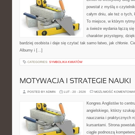
powstał z myślą o czytelni
całym dniu, ale też o tych,
To miejsce, w którym rytmy
a świeże wydania łączą się
charakter przystępny, dzię
bardziej osobista i daje się czytać tak samo łatwo, jak chłonie. C
Albumy i […]
CATEGORIES:
SYMBOLIKA KWIATÓW
MOTYWACJA I STRATEGIE NAUKI
POSTED BY ADMIN
LUT - 20 - 2026
MOŻLIWOŚĆ KOMENTOWA
Kongres Anglistów to centr
angielskiego, którzy szuka
nauczania i praktycznych r
kursantami. Strona powstał
ciągle podnoszą kompetencj