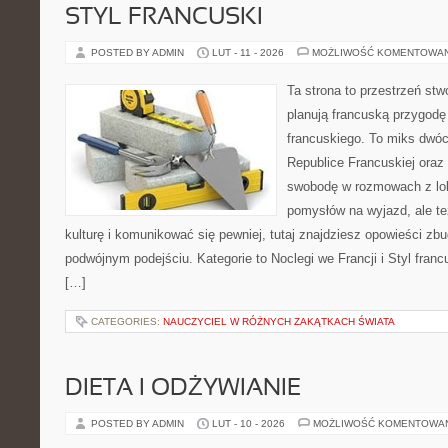
STYL FRANCUSKI
POSTED BY ADMIN
LUT - 11 - 2026
MOŻLIWOŚĆ KOMENTOWA
Ta strona to przestrzeń stw
planują francuską przygodę
francuskiego. To miks dwó
Republice Francuskiej oraz 
swobodę w rozmowach z lok
pomysłów na wyjazd, ale t
kulturę i komunikować się pewniej, tutaj znajdziesz opowieści z
podwójnym podejściu. Kategorie to Noclegi we Francji i Styl franc
[…]
CATEGORIES:
NAUCZYCIEL W RÓŻNYCH ZAKĄTKACH ŚWIATA
DIETA I ODŻYWIANIE
POSTED BY ADMIN
LUT - 10 - 2026
MOŻLIWOŚĆ KOMENTOWA