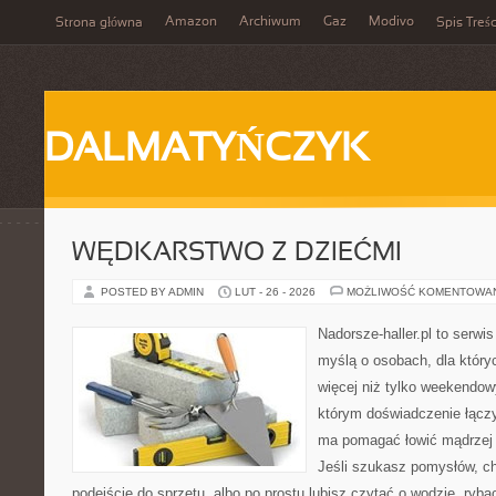
Amazon
Archiwum
Gaz
Modivo
Strona główna
Spis Treśc
DALMATYŃCZYK
WĘDKARSTWO Z DZIEĆMI
POSTED BY ADMIN
LUT - 26 - 2026
MOŻLIWOŚĆ KOMENTOWA
Nadorsze-haller.pl to serwi
myślą o osobach, dla któr
więcej niż tylko weekendo
którym doświadczenie łączy
ma pomagać łowić mądrzej i
Jeśli szukasz pomysłów, c
podejście do sprzętu, albo po prostu lubisz czytać o wodzie, ryba