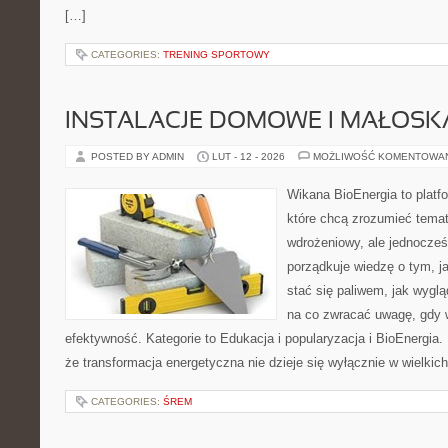
[…]
CATEGORIES:
TRENING SPORTOWY
INSTALACJE DOMOWE I MAŁOS
POSTED BY ADMIN
LUT - 12 - 2026
MOŻLIWOŚĆ KOMENTOWA
Wikana BioEnergia to platf
które chcą zrozumieć temat
wdrożeniowy, ale jednocześn
porządkuje wiedzę o tym, j
stać się paliwem, jak wyglą
na co zwracać uwagę, gdy 
efektywność. Kategorie to Edukacja i popularyzacja i BioEnergia. 
że transformacja energetyczna nie dzieje się wyłącznie w wielkic
CATEGORIES:
ŚREM