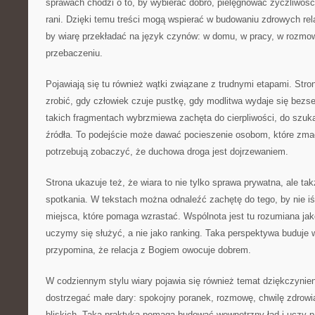
sprawach chodzi o to, by wybierać dobro, pielęgnować życzliwość
rani. Dzięki temu treści mogą wspierać w budowaniu zdrowych rela
by wiarę przekładać na język czynów: w domu, w pracy, w rozmowi
przebaczeniu.
Pojawiają się tu również wątki związane z trudnymi etapami. Stro
zrobić, gdy człowiek czuje pustkę, gdy modlitwa wydaje się bezs
takich fragmentach wybrzmiewa zachęta do cierpliwości, do szuk
źródła. To podejście może dawać pocieszenie osobom, które zmag
potrzebują zobaczyć, że duchowa droga jest dojrzewaniem.
Strona ukazuje też, że wiara to nie tylko sprawa prywatna, ale ta
spotkania. W tekstach można odnaleźć zachętę do tego, by nie 
miejsca, które pomaga wzrastać. Wspólnota jest tu rozumiana jako
uczymy się służyć, a nie jako ranking. Taka perspektywa buduje w
przypomina, że relacja z Bogiem owocuje dobrem.
W codziennym stylu wiary pojawia się również temat dziękczynien
dostrzegać małe dary: spokojny poranek, rozmowę, chwilę zdrowi
bliskich. Taka praktyka pomaga budować wewnętrzny ład i uczy pa