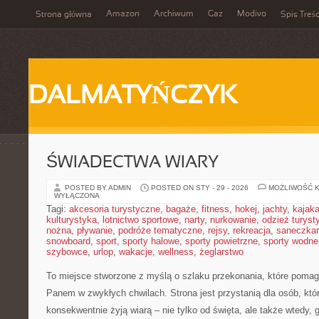
Amazon
Archiwum
Gaz
Modivo
Strona główna
Spis Treśc
DALMATYŃCZYK
ŚWIADECTWA WIARY
POSTED BY ADMIN
POSTED ON STY - 29 - 2026
MOŻLIWOŚĆ 
WYŁĄCZONA
Tagi:
akcesoria turystyczne
,
bagaże
,
fitness
,
hokej
,
jachty
,
kajak
kulturystyka
,
lotnictwo sportowe
,
narty
,
nurkowanie
,
odzież turyst
nożna
,
pływanie
,
podróże tematyczne
,
rejsy
,
rekreacja
,
saneczka
snowboard
,
sport
,
sporty halowe
,
sporty powietrzne
,
sporty wodne
szybowce
,
urlop
,
wakacje
,
wellness
,
żeglarstwo
To miejsce stworzone z myślą o szlaku przekonania, które pomag
Panem w zwykłych chwilach. Strona jest przystanią dla osób, któr
konsekwentnie żyją wiarą – nie tylko od święta, ale także wtedy, 