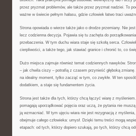
przez pryzmat problemów, ale także przez pryzmat nadziei. To pod
ważne w świecie pełnym hałasu, gdzie człowiek łatwo traci uważn
Strona opowiada o wierze także jako o drodze przemiany. Nie jes
lecz codzienna decyzja. Pojawia się tu zachęta do porządkowania
przebaczenia. W tym duchu wiara staje się szkołą serca. Człowi
cierpliwości, a także tego, jak stawiać granice i chronić to, co świ
Dużo miejsca zajmuje również temat codziennych nawyków. Strona
– jak chwila ciszy – potrafią z czasem przynieść głęboką zmianę.
na idealny moment, tylko zacząć w tym, co zwykłe. W ten sposób
dodatkiem, a staje się fundamentem życia.
Strona jest także dla tych, którzy chcą łączyć wiarę z myśleniem.
pomagają uporządkować pojęcia oraz uczą, że pytania nie muszą
ją wzmacniać. W tym ujęciu wiara nie jest rezygnacją z myślenia,
obejmuje całego człowieka: umysł. Dzięki temu treści mogą wspi
etapach: od tych, którzy dopiero szukają, po tych, którzy chcą od