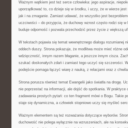
Ważnym wątkiem jest też serce człowieka: jego aspiracje, niepok
uporządkować to, co dzieje się w środku, i uczy, że w wierze jes
jak i na zmaganie. Zamiast udawać, że wszystko jest bezproblem
uczciwości – do przyjęcia, że duchowy wzrost często rodzi się w
buduje odporność i pozwala przechodzić przez życie z większą uf
W tekstach pojawia się temat wewnętrznego dialogu rozumianej nie
oddech duszy. Strona pokazuje, że modlitwa może mieć różne odc
wdzięczność, innym razem błaganie, a jeszcze innym cisza. Zach
szukać doskonałych zdań i zamiast tego uczyć się szczerości. W
podejście pomaga łączyć wiarę z nauką, z relacjami oraz z chwil
Strona porusza również temat Ewangelii jako światła na drogę. Uc
nie poprzestać na informacji, ale dojść do spotkania. W praktyce
zadawania prostych pytań: co ten fragment mówi o Bogu. Takie po
staje się dynamiczna, a człowiek stopniowo uczy się myśleć ser
Ważnym elementem są też rozważania dotyczące wyborów. Stron
duchowość nie polega wyłącznie na wzruszeniach, ale na konsek