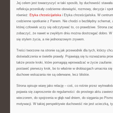
Jej celem jest towarzyszyć w taki sposób, by duchowość stawała 
refleksja przenikały codzienne obowiązki, rozmowy, decyzje i spo
również:
Etyka chrześcijańska
i Etyka chrześcijańska. W centrum 
codzienne spotkanie z Panem. Nie chodzi o bezbłędny schemat, a
której człowiek uczy się odczytywać to, co prawdziwe. Strona zac
zobaczyć, że nawet w zwykłym dniu można dostrzegać dobro. W 
się stylem życia, a nie jednorazowym zrywem.
Treści tworzone na stronie są jak przewodnik dla tych, którzy ch
doświadczenia w świetle prawdy. Pojawiają się tu rozważania pro
także proste kroki, które pomagają wprowadzać w życie zaufanie.
postawić pierwszy krok, bo to właśnie w drobiazgach umacnia się
duchowe wskazania nie są oderwane, lecz bliskie.
Strona opisuje wiarę jako relację – coś, co rośnie przez wytrwało
pojawia się zaproszenie do regularności: do prostego aktu zawierz
wieczorem, do spojrzenia w głąb nad dniem, do sięgania po Pism
motywacji. W takiej perspektywie duchowość nie jest ucieczką, t