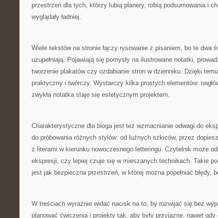
przestrzeń dla tych, którzy lubią planery, robią podsumowania i ch
wyglądały ładniej.
Wiele tekstów na stronie łączy rysowanie z pisaniem, bo te dwa św
uzupełniają. Pojawiają się pomysły na ilustrowane notatki, prowadz
tworzenie plakatów czy ozdabianie stron w dzienniku. Dzięki temu 
praktyczny i twórczy. Wystarczy kilka prostych elementów: nagłó
zwykła notatka staje się estetycznym projektem.
Charakterystyczne dla bloga jest też wzmacnianie odwagi do ek
do próbowania różnych stylów: od luźnych szkiców, przez dopies
z literami w kierunku nowoczesnego letteringu. Czytelnik może od
ekspresji, czy lepiej czuje się w mieszanych technikach. Takie po
jest jak bezpieczna przestrzeń, w której można popełniać błędy, 
W treściach wyraźnie widać nacisk na to, by rozwijać się bez wyp
planować ćwiczenia i projekty tak, aby były przyjazne, nawet gdy