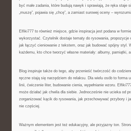
być małe zadania, które budują nawyk i sprawiają, że ręka staje 
„muszę”, pojawia się „chcę”, a zamiast surowej oceny – wyrozumi
Elfiki777 to również miejsce, gdzie inspiracja jest podana w formie
wykorzystać. Czytelnik dostaje tematy do rysowania, propozycje ć
jak łączyć cieniowanie z tekstem, oraz jak budować spójny styl.
każdemu, kto chce tworzyć własne materiały: albumy, pamiątki, a t
Blog inspiruje także do tego, aby przenieść twórczość do codzie
ręczne stają się narzędziem do relaksu. Dla wielu osób to forma 
linii, ćwiczenie liter, budowanie cienia, wypełnianie wzoru. Elfiki7
może działać jak chwila dla siebie. Jednocześnie nie ucieka od p
zorganizować kącik do rysowania, jak przechowywać przybory i ja
nie częściej.
Ważnym elementem jest też edukacyjny, ale przyjazny ton. Stron