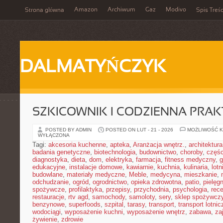
Amazon
Archiwum
Gaz
Modivo
Strona główna
Spis Treśc
DALMATYŃCZYK
SZKICOWNIK I CODZIENNA PRA
POSTED BY ADMIN
POSTED ON LUT - 21 - 2026
MOŻLIWOŚĆ 
WYŁĄCZONA
Tagi:
akcesoria kuchenne
,
apteka
,
Aranżacja wnętrz.
,
architektura
badania genetyczne
,
biotechnologia
,
budownictwo
,
choroby
,
częś
diagnostyka
,
dieta
,
dom
,
elektryka
,
farmacja
,
fitness medyczny
,
g
edukacyjne
,
instalacje domowe
,
kawiarnie
,
kuchnia
,
kulinaria
,
lot
budowlane
,
materiały medyczne
,
Meble
,
medycyna
,
mieszkanie
,
odchudzanie
,
ogród
,
ogrodnictwo
,
opieka zdrowotna
,
patio
,
pielęgn
spożywcze
,
profilaktyka
,
przepisy
,
przychodnia
,
psychologia
,
rece
restauracje
,
rtv agd
,
samochody
,
samoloty
,
sery
,
sklep spożywcz
benzynowe
,
superfoods
,
szpital
,
tarasy
,
transport
,
transport lotnic
wodociągi
,
wyposażenie kuchni
,
wyposażenie wnętrz
,
zabawa
,
za
żywienie
,
zdrowie