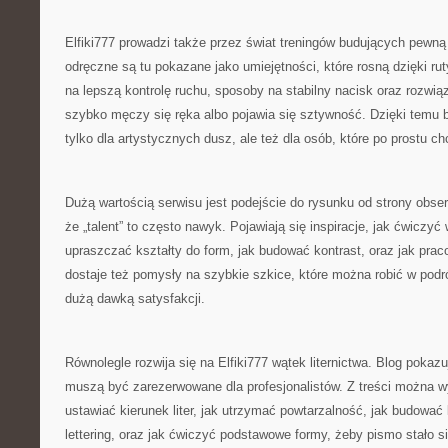
Elfiki777 prowadzi także przez świat treningów budujących pewną
odręczne są tu pokazane jako umiejętności, które rosną dzięki ruty
na lepszą kontrolę ruchu, sposoby na stabilny nacisk oraz rozwią
szybko męczy się ręka albo pojawia się sztywność. Dzięki temu b
tylko dla artystycznych dusz, ale też dla osób, które po prostu chc
Dużą wartością serwisu jest podejście do rysunku od strony obse
że „talent” to często nawyk. Pojawiają się inspiracje, jak ćwiczyć w
upraszczać kształty do form, jak budować kontrast, oraz jak prac
dostaje też pomysły na szybkie szkice, które można robić w podró
dużą dawką satysfakcji.
Równolegle rozwija się na Elfiki777 wątek liternictwa. Blog pokazuj
muszą być zarezerwowane dla profesjonalistów. Z treści można w
ustawiać kierunek liter, jak utrzymać powtarzalność, jak budować k
lettering, oraz jak ćwiczyć podstawowe formy, żeby pismo stało s