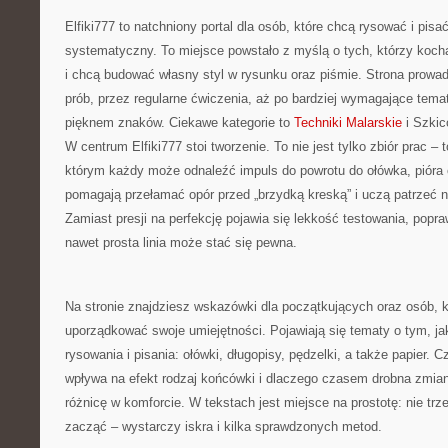
Elfiki777 to natchniony portal dla osób, które chcą rysować i pis
systematyczny. To miejsce powstało z myślą o tych, którzy kocha
i chcą budować własny styl w rysunku oraz piśmie. Strona prowad
prób, przez regularne ćwiczenia, aż po bardziej wymagające tema
pięknem znaków. Ciekawe kategorie to
Techniki Malarskie
i Szkic
W centrum Elfiki777 stoi tworzenie. To nie jest tylko zbiór prac – 
którym każdy może odnaleźć impuls do powrotu do ołówka, pióra 
pomagają przełamać opór przed „brzydką kreską” i uczą patrzeć n
Zamiast presji na perfekcję pojawia się lekkość testowania, popra
nawet prosta linia może stać się pewna.
Na stronie znajdziesz wskazówki dla początkujących oraz osób, kt
uporządkować swoje umiejętności. Pojawiają się tematy o tym, ja
rysowania i pisania: ołówki, długopisy, pędzelki, a także papier. C
wpływa na efekt rodzaj końcówki i dlaczego czasem drobna zmia
różnicę w komforcie. W tekstach jest miejsce na prostotę: nie trz
zacząć – wystarczy iskra i kilka sprawdzonych metod.