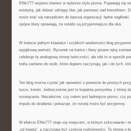
Elfiki777 wspiera również w wyborze stylu pisma. Pojawiają się 
estetykę, jak dobrać odstępy liter, jak panować nad kierunkiem. 
może stać się narzędziem do lepszej organizacji: ładne nagłówki,
spójne litery sprawiają, że notatki są przyjemniejsze dla oka.
W świecie pełnym klawiatur i szybkich wiadomości blog przypomi
wyjątkową wartość. Rysunek na kartce i litery pisane ręką zostawi
celebruje tę analogową stronę twórczości, ale robi to w sposób pr
trafia zarówno do osób, które dopiero zaczynają, jak i do tych, kt
Ten blog można czytać jak opowieść o powrocie do prostych przy
tuszu, kreski. Jednocześnie jest to kopalnia pomysłów, z której d
rozwiązania. Niezależnie, czy celem jest ładniejsze pismo, czy po 
impuls do działania i pokazuje, że rozwój może być przyjemny.
W efekcie Elfiki777 staje się miejscem, w którym szkicowanie i tw
„od święta”, a zaczynają być częścią codzienności. To strona o b