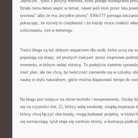
„wyroczni”, tylko z pozycji mentora, który podaje rozwiązania pro
Dzięki temu łatwo wejść w temat, nawet jeśli ktoś przez lata powta
rysować” albo że ma „brzydkie pismo”. Elfiki777 pomaga odczaro
pokazując, że rozwój to cierpliwość i że każdy może znaleźć włas
szkicowaniu, inni w letteringu.
Treści bloga są też dobrym wsparciem dla osób, które uczą się s
pojawiają się etapy: od prostych ćwiczeń, przez stopniowe podno
momentu, w którym widać różnicę. To podejście świetnie sprawdza 
mieć plan, ale nie chcą, by twórczość zamieniła się w szkolny ob
naukę w stylu naturalnym, gdzie można dopasować tempo do swo
Na blogu jest miejsce na różne techniki i temperamenty. Osoby l
się na czystości linii. Ci, którzy wolą swobodę, znajdą inspiracje 
którzy chcą łączyć oba światy, mogą budować projekty, w któryc
się wzmacniają: tytuł staje się centrum strony, a ilustracja podkreś