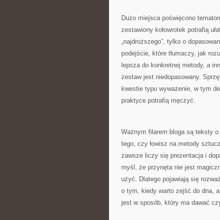
Dużo miejsca poświęcono tematom
zestawiony kołowrotek potrafią uła
„najdroższego”, tylko o dopasowani
podejście, które tłumaczy, jak ro
lepsza do konkretnej metody, a inn
zestaw jest niedopasowany. Sprzęt
kwestie typu wyważenie, w tym det
praktyce potrafią męczyć.
Ważnym filarem bloga są teksty o
tego, czy łowisz na metody sztucz
zawsze liczy się prezentacja i dop
myśl, że przynęta nie jest magicz
użyć. Dlatego pojawiają się rozwa
o tym, kiedy warto zejść do dna, a
jest w sposób, który ma dawać czy