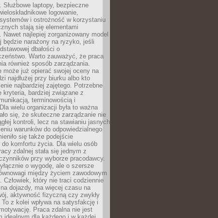
. Służbowe laptopy, bezpieczne
wieloskładnikowe logowanie,
 systemów i ostrożność w korzystaniu
icznych stają się elementami
. Nawet najlepiej zorganizowany model
j będzie narażony na ryzyko, jeśli
dstawowej dbałości o
czeństwo. Warto zauważyć, że praca
ia również sposób zarządzania.
e może już opierać swojej oceny na
zi najdłużej przy biurku albo kto
enie najbardziej zajętego. Potrzebne
e kryteria, bardziej związane z
munikacją, terminowością i
Dla wielu organizacji była to ważna
ało się, że skuteczne zarządzanie nie
głej kontroli, lecz na stawianiu jasnych
rzeniu warunków do odpowiedzialnego
mieniło się także podejście
do komfortu życia. Dla wielu osób
acy zdalnej stała się jednym z
czynników przy wyborze pracodawcy.
yłącznie o wygodę, ale o szersze
równowagi między życiem zawodowym
 Człowiek, który nie traci codziennie
 na dojazdy, ma więcej czasu na
wój, aktywność fizyczną czy zwykły
To z kolei wpływa na satysfakcję i
motywację. Praca zdalna nie jest
 idealnym dla każdego i w każdej