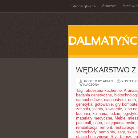
Amazon
Archiwu
Strona główna
DALMATYŃC
WĘDKARSTWO Z 
POSTED BY ADMIN
POSTED ON
WYŁĄCZONA
Tagi:
akcesoria kuchenne
,
Aranżac
badania genetyczne
,
biotechnolog
samochodowe
,
diagnostyka
,
dom
genetyka
,
gotowanie
,
gry kompute
zespołu
,
jachty
,
kawiarnie
,
kino na
kuchnia
,
kulinaria
,
łodzie
,
logistyk
materiały medyczne
,
Meble
,
miesz
paintball
,
patio
,
pielęgnacja roślin
,
rehabilitacja
,
remont
,
restauracje
,
samochody
,
samoloty
,
sery
,
sklep
stacje benzynowe
,
Styl
,
tarasy
,
tr