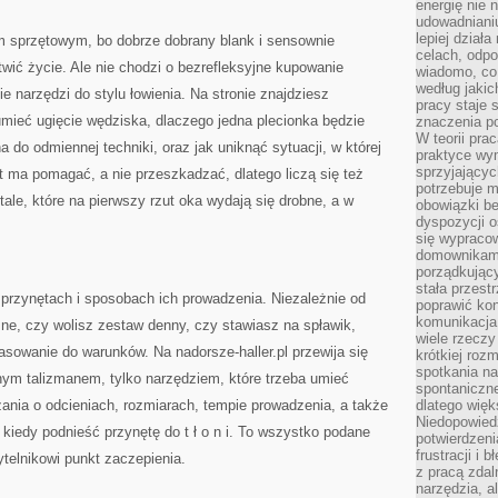
energię nie n
udowadniani
lepiej dział
 sprzętowym, bo dobrze dobrany blank i sensownie
celach, odpo
twić życie. Ale nie chodzi o bezrefleksyjne kupowanie
wiadomo, co 
według jaki
e narzędzi do stylu łowienia. Na stronie znajdziesz
pracy staje s
zumieć ugięcie wędziska, dlaczego jedna plecionka będzie
znaczenia p
W teorii pra
a do odmiennej techniki, oraz jak uniknąć sytuacji, w której
praktyce wy
sprzyjający
 ma pomagać, a nie przeszkadzać, dlatego liczą się też
potrzebuje 
ale, które na pierwszy rzut oka wydają się drobne, a w
obowiązki be
dyspozycji o
się wypracow
domownikami
porządkujący
stała przest
 przynętach i sposobach ich prowadzenia. Niezależnie od
poprawić ko
komunikacja
ne, czy wolisz zestaw denny, czy stawiasz na spławik,
wiele rzecz
asowanie do warunków. Na nadorsze-haller.pl przewija się
krótkiej roz
spotkania n
nym talizmanem, tylko narzędziem, które trzeba umieć
spontaniczne
żania o odcieniach, rozmiarach, tempie prowadzenia, a także
dlatego więk
Niedopowiedz
 kiedy podnieść przynętę do t ł o n i. To wszystko podane
potwierdzen
frustracji i 
telnikowi punkt zaczepienia.
z pracą zdal
narzędzia, a