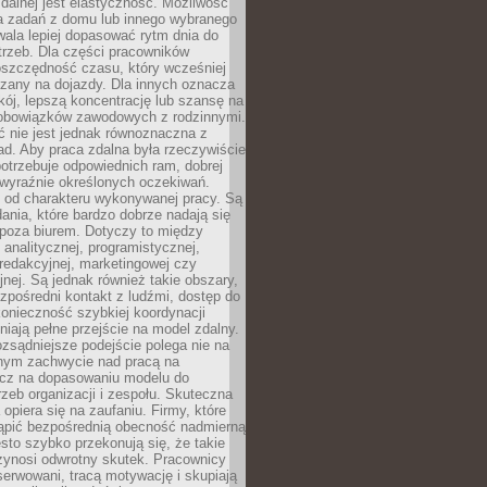
zdalnej jest elastyczność. Możliwość
 zadań z domu lub innego wybranego
ala lepiej dopasować rytm dnia do
trzeb. Dla części pracowników
oszczędność czasu, który wcześniej
czany na dojazdy. Dla innych oznacza
ój, lepszą koncentrację lub szansę na
obowiązków zawodowych z rodzinnymi.
 nie jest jednak równoznaczna z
d. Aby praca zdalna była rzeczywiście
otrzebuje odpowiednich ram, dobrej
i wyraźnie określonych oczekiwań.
y od charakteru wykonywanej pracy. Są
ania, które bardzo dobrze nadają się
i poza biurem. Dotyczy to między
 analitycznej, programistycznej,
 redakcyjnej, marketingowej czy
jnej. Są jednak również takie obszary,
zpośredni kontakt z ludźmi, dostęp do
konieczność szybkiej koordynacji
dniają pełne przejście na model zdalny.
ozsądniejsze podejście polega nie na
jnym zachwycie nad pracą na
lecz na dopasowaniu modelu do
rzeb organizacji i zespołu. Skuteczna
 opiera się na zaufaniu. Firmy, które
tąpić bezpośrednią obecność nadmierną
ęsto szybko przekonują się, że takie
zynosi odwrotny skutek. Pracownicy
serwowani, tracą motywację i skupiają