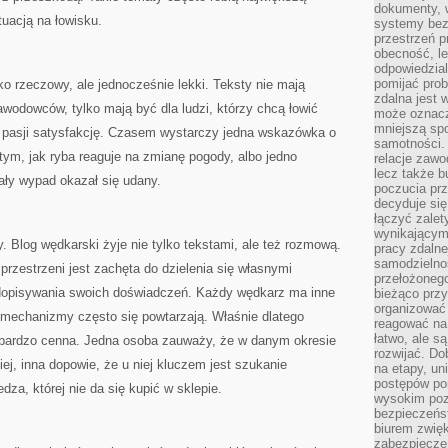
dokumenty, w
tuacją na łowisku.
systemy bez
przestrzeń p
obecność, le
odpowiedzia
pomijać prob
ko rzeczowy, ale jednocześnie lekki. Teksty nie mają
zdalna jest 
awodowców, tylko mają być dla ludzi, którzy chcą łowić
może oznacz
mniejszą sp
 z pasji satysfakcję. Czasem wystarczy jedna wskazówka o
samotności. 
tym, jak ryba reaguje na zmianę pogody, albo jedno
relacje zawo
lecz także b
cały wypad okazał się udany.
poczucia prz
decyduje się
łączyć zalet
wynikającym
. Blog wędkarski żyje nie tylko tekstami, ale też rozmową.
pracy zdaln
samodzielno
przestrzeni jest zachęta do dzielenia się własnymi
przełożonego
 dopisywania swoich doświadczeń. Każdy wędkarz ma inne
bieżąco prz
organizować 
le mechanizmy często się powtarzają. Właśnie dlatego
reagować na
łatwo, ale s
 bardzo cenna. Jedna osoba zauważy, że w danym okresie
rozwijać. Do
ej, inna dopowie, że u niej kluczem jest szukanie
na etapy, un
postępów po
dza, której nie da się kupić w sklepie.
wysokim pozi
bezpieczeńs
biurem zwię
zabezpiecze