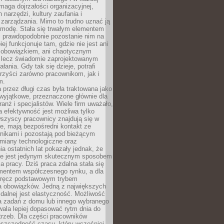
maga dojrzałości organizacyjnej,
 narzędzi, kultury zaufania i
zarządzania. Mimo to trudno uznać ją
 modę. Stała się trwałym elementem
i prawdopodobnie pozostanie nim na
iej funkcjonuje tam, gdzie nie jest ani
obowiązkiem, ani chaotycznym
, lecz świadomie zaprojektowanym
łania. Gdy tak się dzieje, potrafi
rzyści zarówno pracownikom, jak i
m.
 przez długi czas była traktowana jako
wyjątkowe, przeznaczone głównie dla
anż i specjalistów. Wiele firm uważało,
 efektywność jest możliwa tylko
wszyscy pracownicy znajdują się w
e, mają bezpośredni kontakt ze
nikami i pozostają pod bieżącym
miany technologiczne oraz
a ostatnich lat pokazały jednak, że
nie jest jedynym skutecznym sposobem
a pracy. Dziś praca zdalna stała się
entem współczesnego rynku, a dla
wręcz podstawowym trybem
 obowiązków. Jedną z największych
zdalnej jest elastyczność. Możliwość
 zadań z domu lub innego wybranego
ala lepiej dopasować rytm dnia do
trzeb. Dla części pracowników
oszczędność czasu, który wcześniej