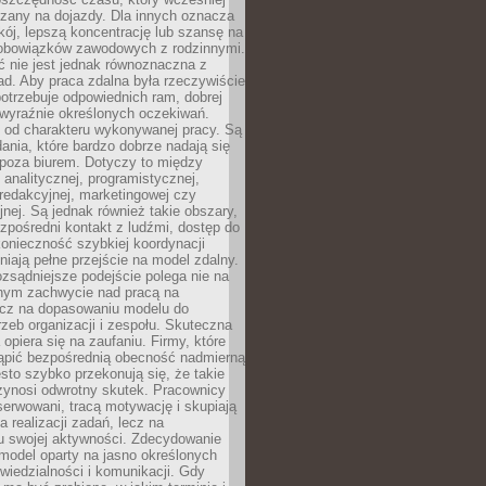
czany na dojazdy. Dla innych oznacza
ój, lepszą koncentrację lub szansę na
obowiązków zawodowych z rodzinnymi.
 nie jest jednak równoznaczna z
d. Aby praca zdalna była rzeczywiście
otrzebuje odpowiednich ram, dobrej
i wyraźnie określonych oczekiwań.
y od charakteru wykonywanej pracy. Są
ania, które bardzo dobrze nadają się
i poza biurem. Dotyczy to między
 analitycznej, programistycznej,
 redakcyjnej, marketingowej czy
jnej. Są jednak również takie obszary,
zpośredni kontakt z ludźmi, dostęp do
konieczność szybkiej koordynacji
dniają pełne przejście na model zdalny.
ozsądniejsze podejście polega nie na
jnym zachwycie nad pracą na
lecz na dopasowaniu modelu do
rzeb organizacji i zespołu. Skuteczna
 opiera się na zaufaniu. Firmy, które
tąpić bezpośrednią obecność nadmierną
ęsto szybko przekonują się, że takie
zynosi odwrotny skutek. Pracownicy
serwowani, tracą motywację i skupiają
a realizacji zadań, lecz na
u swojej aktywności. Zdecydowanie
a model oparty na jasno określonych
wiedzialności i komunikacji. Gdy