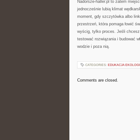
Nadorsze-haller.pl to zatem miejs
jednocześnie lubią klimat wędkarsk
moment, gdy szczytówka albo link
przestrzeń, która pomaga łowić św
wyścig, tylko proces. Jeśli chcesz
testować rozwiązania i budować w
wodzie i poza nią.
CATEGORIES:
EDUKACJA EKOLOG
Comments are closed.