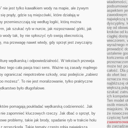
wiadomości, 
podsumowani
o” nie jest tylko kawałkiem wody na mapie, ale żywym
aspektem je
zawodowym a
ię prądy, gdzie są miejscówki, które działają w
największą t
by przemieszczają się według logiki, którą można
dyscypliny, 
się od obowi
ym, jak szukać ryb w nurcie, jak rozpoznawać górki, jak
kroków od ku
 do wody tak, by nie spłoszyć ryb swoją obecnością.
ciągłej dos
wieczorem, w
ę, ma przewagę nawet wtedy, gdy sprzęt jest zwyczajny.
wyraźnego m
prowadzić do
ustalenie go
kończenia o
ulturę wędkarską i odpowiedzialność. W tekstach przewija
przeznaczon
może też po
 bez tego cała pasja traci sens. Ważne są zasady mądrego
całość. Dla
by ograniczać niepotrzebne szkody, oraz podejście „zabierz
do ofert bez
oznacza moż
, bo możesz”. To nie jest moralizowanie, tylko praktyczne
najbliższej 
większą pulę
ędkarstwo było długofalowe.
szukać zatru
ich kompeten
Ten model o
osób mieszk
i, które pomagają poukładać wędkarską codzienność. Jak
miejskimi. W
 nie zapomnieć kluczowych rzeczy. Jak dbać o sprzęt, by
że nowoczes
częściej fun
owe problemy, takie jak brody, spadanie ryb w trakcie holu
zaawansowa
do zarządzan
 z przeszkodą. Takie tematy często robią największą