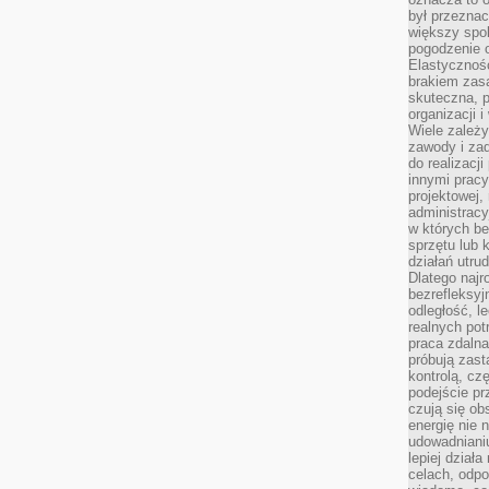
był przezna
większy spok
pogodzenie 
Elastyczność
brakiem zasa
skuteczna, p
organizacji 
Wiele zależ
zawody i zad
do realizacj
innymi pracy
projektowej,
administracy
w których be
sprzętu lub 
działań utru
Dlatego najr
bezrefleksy
odległość, 
realnych pot
praca zdalna
próbują zas
kontrolą, cz
podejście pr
czują się ob
energię nie n
udowadniani
lepiej dział
celach, odpo