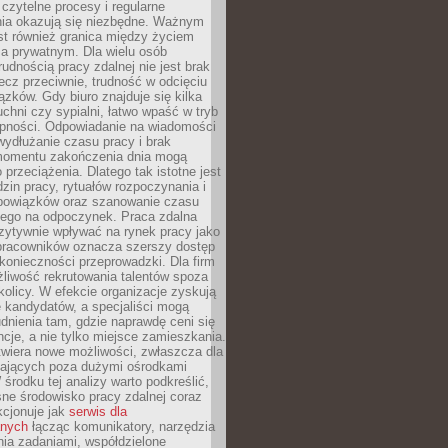
czytelne procesy i regularne
a okazują się niezbędne. Ważnym
st również granica między życiem
 prywatnym. Dla wielu osób
rudnością pracy zdalnej nie jest brak
lecz przeciwnie, trudność w odcięciu
ązków. Gdy biuro znajduje się kilka
chni czy sypialni, łatwo wpaść w tryb
tępności. Odpowiadanie na wiadomości
ydłużanie czasu pracy i brak
omentu zakończenia dnia mogą
 przeciążenia. Dlatego tak istotne jest
dzin pracy, rytuałów rozpoczynania i
bowiązków oraz szanowanie czasu
ego na odpoczynek. Praca zdalna
zytywnie wpływać na rynek pracy jako
 pracowników oznacza szerszy dostęp
 konieczności przeprowadzki. Dla firm
liwość rekrutowania talentów spoza
okolicy. W efekcie organizacje zyskują
 kandydatów, a specjaliści mogą
dnienia tam, gdzie naprawdę ceni się
cje, a nie tylko miejsce zamieszkania.
twiera nowe możliwości, zwłaszcza dla
ających poza dużymi ośrodkami
 środku tej analizy warto podkreślić,
ne środowisko pracy zdalnej coraz
kcjonuje jak
serwis dla
nych
łącząc komunikatory, narzędzia
ia zadaniami, współdzielone