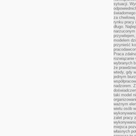
sytuacji. Wy
odpowiednich
świadomego 
za chwilową
rynku pracy 
długo. Najlep
narzuconym 
przywilejem
modelem dzia
przynieść ko
pracodawco
Praca zdalna
rozwiązanie 
wybranych br
że prawdziwa
wtedy, gdy 
jednym biurz
współpracow
nadzorem. Z
doświadczeni
taki model 
organizowani
ważnym elem
wielu osób 
wykonywania
zalet pracy 
wykonywania
miejsca pozw
własnych po
oznacza to 