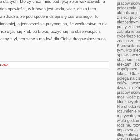
ce dla tych, którzy chcą mieć pod ręką zbiór wskazówek, a
pracowników
połączenia, 
ich opowieści, w których jest woda, wiatr, cisza i ten
aktualizacje
a zdradza, że pod spodem dzieje się coś ważnego. To
z sieci publ
niezbędnymi
iadomiej, a jednocześnie przypomina, że wędkarstwo to nie
pracy zdalne
 rozwijać się krok po kroku, uczyć się na obserwacjach,
zabraknie po
cyberbezpie
łasny styl, ten serwis ma być dla Ciebie drogowskazem na
zdalna zmien
Kierownik ni
tym, kto sied
sprawia wraż
stają się inn
efektami, ko
ICZNA
współpracą. 
lekcja. Okaz
polega na cią
celów i two
działania. Z
pracowników 
możliwość pr
kluczowych 
Nie chodzi w
rozumienie 
a prywatnym.
wielu godzin
rodzinę, roz
odpoczynek. 
długofalową 
rozwiązaniem