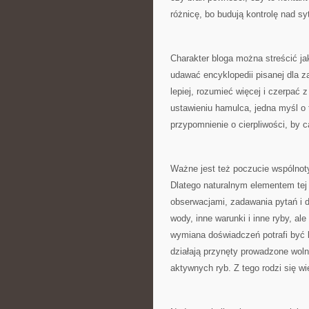
różnicę, bo budują kontrolę nad sy
Charakter bloga można streścić ja
udawać encyklopedii pisanej dla z
lepiej, rozumieć więcej i czerpać
ustawieniu hamulca, jedna myśl o 
przypomnienie o cierpliwości, by 
Ważne jest też poczucie wspólnoty
Dlatego naturalnym elementem tej 
obserwacjami, zadawania pytań i
wody, inne warunki i inne ryby, a
wymiana doświadczeń potrafi być
działają przynęty prowadzone wolni
aktywnych ryb. Z tego rodzi się wie