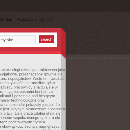
SCRIBE
FACEBOOK
TWITTER
 przez długi czas była traktowana jako
wyjątkowe, przeznaczone głównie dla
anż i specjalistów. Wiele firm uważało,
 efektywność jest możliwa tylko
wszyscy pracownicy znajdują się w
e, mają bezpośredni kontakt ze
nikami i pozostają pod bieżącym
miany technologiczne oraz
a ostatnich lat pokazały jednak, że
nie jest jedynym skutecznym sposobem
a pracy. Dziś praca zdalna stała się
entem współczesnego rynku, a dla
wręcz podstawowym trybem
 obowiązków. Jedną z największych