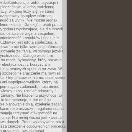
ideokonferencje, automatyzacje i
pieczeństwa w jedną codzienną
racy, w której liczy się nie sama
cz sprawny przepływ informacji i
lność za wynik. Nie można jednak
lemu izolacji. Dla części osób praca
wygodna i wyciszająca, ale dla innych
ać osłabienie więzi z zespołem,
ontaniczność kontaktów i poczucie
Człowiek jest istotą społeczną, a
dowe to nie tylko wymiana informacji,
udowanie zaufania, wspólnego języka i
ynależności. Dlatego wiele firm
 na model hybrydowy, który pozwala
y elastyczności z korzyściami
i z okresowych spotkań na żywo. W
ej szczególne znaczenie ma również
ść. Gdy pracownik nie ma obok siebie
 ani współpracowników, którzy na
ypominają o zadaniach, musi umieć
własny czas, ustalać priorytety i
 zmiany. Nie każdemu przychodzi to
ą to kompetencje, które można
bre planowanie dnia, dzielenie zadań
ikanie rozpraszaczy i regularna ocena
magają utrzymać efektywność na
omie. Nie mniej ważna jest kwestia
twa danych. Praca wykonywana poza
ksza znaczenie odpowiednich procedur,
ń urządzeń i świadomości