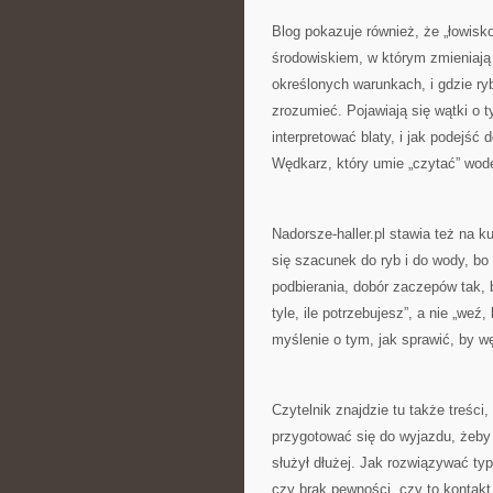
Blog pokazuje również, że „łowisk
środowiskiem, w którym zmieniają s
określonych warunkach, i gdzie ry
zrozumieć. Pojawiają się wątki o t
interpretować blaty, i jak podejść
Wędkarz, który umie „czytać” wod
Nadorsze-haller.pl stawia też na k
się szacunek do ryb i do wody, bo
podbierania, dobór zaczepów tak, 
tyle, ile potrzebujesz”, a nie „weź
myślenie o tym, jak sprawić, by w
Czytelnik znajdzie tu także treśc
przygotować się do wyjazdu, żeby
służył dłużej. Jak rozwiązywać typ
czy brak pewności, czy to kontakt