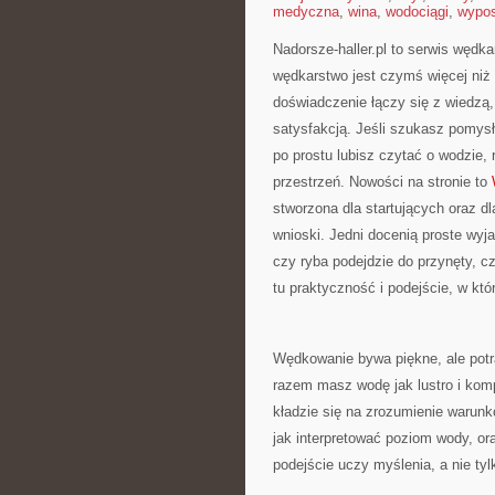
medyczna
,
wina
,
wodociągi
,
wypos
Nadorsze-haller.pl to serwis wędka
wędkarstwo jest czymś więcej niż
doświadczenie łączy się z wiedzą
satysfakcją. Jeśli szukasz pomys
po prostu lubisz czytać o wodzie, 
przestrzeń. Nowości na stronie to
stworzona dla startujących oraz 
wnioski. Jedni docenią proste wyja
czy ryba podejdzie do przynęty, 
tu praktyczność i podejście, w któr
Wędkowanie bywa piękne, ale potr
razem masz wodę jak lustro i komp
kładzie się na zrozumienie warunk
jak interpretować poziom wody, or
podejście uczy myślenia, a nie ty