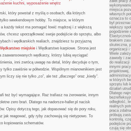
zalet pracy 
ażenie kuchni
,
wyposażenie wnętrz
wykonywania
miejsca pozw
rski, który powstał z myślą o osobach, dla których
własnych po
oznacza to 
 tylko weekendowym hobby. To miejsce, w którym
był przezna
, a każdy tekst ma pomagać łowić mądrzej i z większą
większy spok
pogodzenie 
łów, chcesz uporządkować swoje podejście do sprzętu, albo
Elastyczność
brakiem zasa
rybach i wędkarskich realiach, znajdziesz tu przyjazną
skuteczna, p
Wędkarstwo miejskie
i Wędkarstwo karpiowe. Strona jest
organizacji 
Wiele zależ
dla zaawansowanych wędkarzy, którzy lubią wyciągać
zawody i zad
śnienia, inni zwrócą uwagę na detal, który decyduje o tym,
do realizacj
innymi pracy
czy tylko zawiśnie w półwodzie. Wspólnym mianownikiem jest
projektowej,
administracy
ym liczy się nie tylko „co”, ale też „dlaczego” oraz „kiedy”.
w których be
sprzętu lub 
działań utru
Dlatego najr
afi też być wymagające. Raz trafiasz na żerowanie, innym
bezrefleksy
odległość, 
letne zero brań. Dlatego na nadorsze-haller.pl nacisk
realnych pot
ów. Opisy dotyczą tego, jak dopasować się do pory roku,
praca zdalna
próbują zas
az jak reagować, gdy ryby zachowują się nietypowo. To
kontrolą, cz
lko kopiowania schematów.
podejście pr
czują się ob