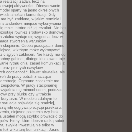
a realizacji zadań, lecz na
u swojej aktywności. Zdecydowanie
a model oparty na jasno określonych
wiedzialności i komunikacji. Gdy
ma być zrobione, w jakim terminie i
ch standardów, miejsce wykonywania
ię mniej istotne niż jej rezultat. Nie bez
ozostaje również środowisko domowe.
ca zdalna wydaje się wygodna, lecz w
maga stworzenia warunków
ch skupieniu. Osoba pracująca z domu
miejsca, w którym może wykonywać
z ciągłych zakłóceń. Nie każdy ma do
sobny gabinet, dlatego kluczowe staje
anie rytmu dnia, zasad komunikacji z
 oraz prostych nawyków
ch codzienność. Nawet niewielka, ale
rzeń do pracy potrafi znacząco
ncentrację. Ogromne znaczenie ma
 zespołowa. W pracy stacjonarnej
y wyjaśnia się mimochodem, podczas
mowy przy biurku czy w trakcie
a korytarzu. W modelu zdalnym te
 sytuacje pojawiają się rzadziej,
szą rolę odgrywa precyzja przekazu.
enia, niejasne polecenia czy brak
ia ustaleń mogą szybko prowadzić do
błędów. Firmy, które dobrze radzą sobie
ną, zwykle inwestują nie tylko w
le też w kulturę komunikacji. Jasne