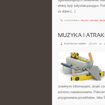
ogólnodostępnych składników. Medi
efekty były satysfakcjonujące. Pol
że dobre […]
CATEGORIES:
FELGI I OPONY SP
MUZYKA I ATRAK
POSTED BY ADMIN
STY - 21 -
rzetelnymi informacjami, dzięki c
poziomu zaawansowania. Polecamy 
przygotowania przedślubne. Idea Ś