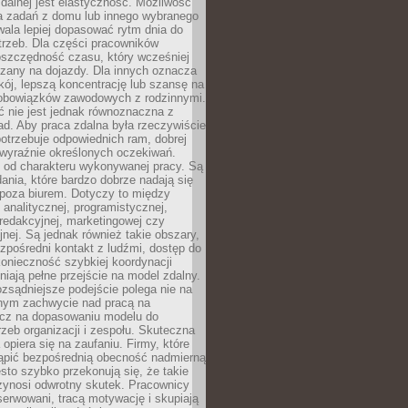
zdalnej jest elastyczność. Możliwość
 zadań z domu lub innego wybranego
ala lepiej dopasować rytm dnia do
trzeb. Dla części pracowników
oszczędność czasu, który wcześniej
czany na dojazdy. Dla innych oznacza
ój, lepszą koncentrację lub szansę na
obowiązków zawodowych z rodzinnymi.
 nie jest jednak równoznaczna z
d. Aby praca zdalna była rzeczywiście
otrzebuje odpowiednich ram, dobrej
i wyraźnie określonych oczekiwań.
y od charakteru wykonywanej pracy. Są
ania, które bardzo dobrze nadają się
i poza biurem. Dotyczy to między
 analitycznej, programistycznej,
 redakcyjnej, marketingowej czy
jnej. Są jednak również takie obszary,
zpośredni kontakt z ludźmi, dostęp do
konieczność szybkiej koordynacji
dniają pełne przejście na model zdalny.
ozsądniejsze podejście polega nie na
jnym zachwycie nad pracą na
lecz na dopasowaniu modelu do
rzeb organizacji i zespołu. Skuteczna
 opiera się na zaufaniu. Firmy, które
tąpić bezpośrednią obecność nadmierną
ęsto szybko przekonują się, że takie
zynosi odwrotny skutek. Pracownicy
serwowani, tracą motywację i skupiają