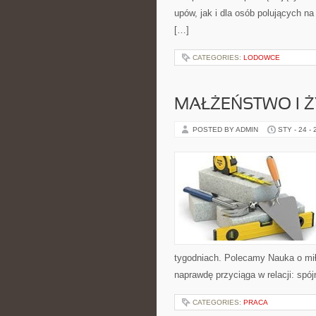
upów, jak i dla osób polujących na
[…]
CATEGORIES:
LODOWCE
MAŁŻEŃSTWO I Ż
POSTED BY ADMIN
STY - 24 -
tygodniach. Polecamy Nauka o mił
naprawdę przyciąga w relacji: spój
CATEGORIES:
PRACA