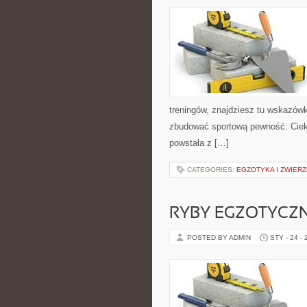
treningów, znajdziesz tu wskazów
zbudować sportową pewność. Cieka
powstała z […]
CATEGORIES:
EGZOTYKA I ZWIER
RYBY EGZOTYCZ
POSTED BY ADMIN
STY - 24 -