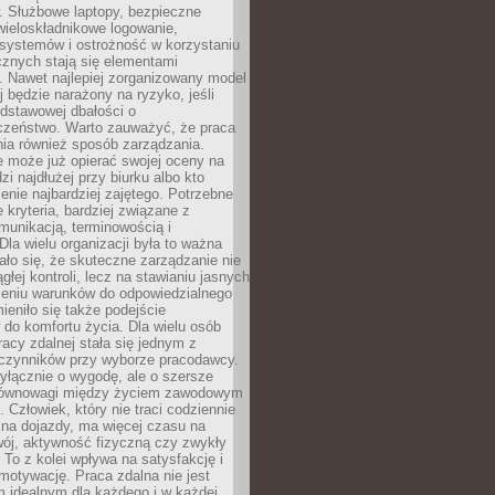
. Służbowe laptopy, bezpieczne
wieloskładnikowe logowanie,
 systemów i ostrożność w korzystaniu
icznych stają się elementami
. Nawet najlepiej zorganizowany model
j będzie narażony na ryzyko, jeśli
dstawowej dbałości o
czeństwo. Warto zauważyć, że praca
ia również sposób zarządzania.
e może już opierać swojej oceny na
zi najdłużej przy biurku albo kto
enie najbardziej zajętego. Potrzebne
e kryteria, bardziej związane z
munikacją, terminowością i
Dla wielu organizacji była to ważna
ało się, że skuteczne zarządzanie nie
głej kontroli, lecz na stawianiu jasnych
rzeniu warunków do odpowiedzialnego
mieniło się także podejście
do komfortu życia. Dla wielu osób
acy zdalnej stała się jednym z
czynników przy wyborze pracodawcy.
yłącznie o wygodę, ale o szersze
równowagi między życiem zawodowym
 Człowiek, który nie traci codziennie
 na dojazdy, ma więcej czasu na
wój, aktywność fizyczną czy zwykły
To z kolei wpływa na satysfakcję i
motywację. Praca zdalna nie jest
 idealnym dla każdego i w każdej