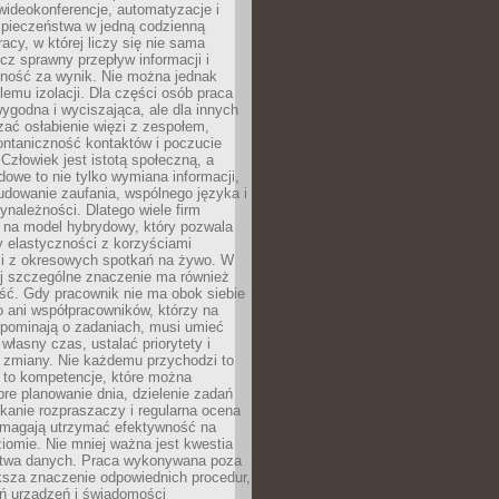
ideokonferencje, automatyzacje i
pieczeństwa w jedną codzienną
racy, w której liczy się nie sama
cz sprawny przepływ informacji i
lność za wynik. Nie można jednak
lemu izolacji. Dla części osób praca
wygodna i wyciszająca, ale dla innych
ać osłabienie więzi z zespołem,
ontaniczność kontaktów i poczucie
Człowiek jest istotą społeczną, a
dowe to nie tylko wymiana informacji,
udowanie zaufania, wspólnego języka i
ynależności. Dlatego wiele firm
 na model hybrydowy, który pozwala
y elastyczności z korzyściami
i z okresowych spotkań na żywo. W
ej szczególne znaczenie ma również
ść. Gdy pracownik nie ma obok siebie
 ani współpracowników, którzy na
ypominają o zadaniach, musi umieć
własny czas, ustalać priorytety i
 zmiany. Nie każdemu przychodzi to
ą to kompetencje, które można
bre planowanie dnia, dzielenie zadań
ikanie rozpraszaczy i regularna ocena
magają utrzymać efektywność na
omie. Nie mniej ważna jest kwestia
twa danych. Praca wykonywana poza
ksza znaczenie odpowiednich procedur,
ń urządzeń i świadomości