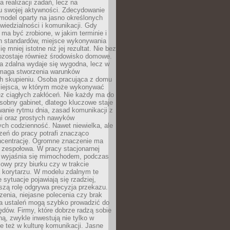
a realizacji zadań, lecz na
u swojej aktywności. Zdecydowanie
a model oparty na jasno określonych
wiedzialności i komunikacji. Gdy
ma być zrobione, w jakim terminie i
ch standardów, miejsce wykonywania
ię mniej istotne niż jej rezultat. Nie bez
ozostaje również środowisko domowe.
ca zdalna wydaje się wygodna, lecz w
maga stworzenia warunków
ch skupieniu. Osoba pracująca z domu
miejsca, w którym może wykonywać
z ciągłych zakłóceń. Nie każdy ma do
sobny gabinet, dlatego kluczowe staje
anie rytmu dnia, zasad komunikacji z
 oraz prostych nawyków
ch codzienność. Nawet niewielka, ale
rzeń do pracy potrafi znacząco
ncentrację. Ogromne znaczenie ma
 zespołowa. W pracy stacjonarnej
y wyjaśnia się mimochodem, podczas
mowy przy biurku czy w trakcie
a korytarzu. W modelu zdalnym te
 sytuacje pojawiają się rzadziej,
szą rolę odgrywa precyzja przekazu.
enia, niejasne polecenia czy brak
ia ustaleń mogą szybko prowadzić do
błędów. Firmy, które dobrze radzą sobie
ną, zwykle inwestują nie tylko w
le też w kulturę komunikacji. Jasne