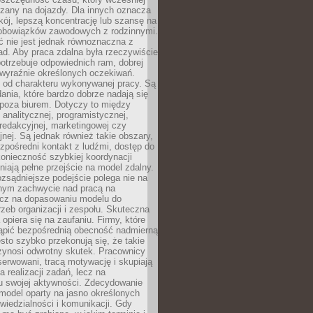
czany na dojazdy. Dla innych oznacza
ój, lepszą koncentrację lub szansę na
obowiązków zawodowych z rodzinnymi.
 nie jest jednak równoznaczna z
d. Aby praca zdalna była rzeczywiście
otrzebuje odpowiednich ram, dobrej
i wyraźnie określonych oczekiwań.
y od charakteru wykonywanej pracy. Są
ania, które bardzo dobrze nadają się
i poza biurem. Dotyczy to między
 analitycznej, programistycznej,
 redakcyjnej, marketingowej czy
jnej. Są jednak również takie obszary,
zpośredni kontakt z ludźmi, dostęp do
konieczność szybkiej koordynacji
dniają pełne przejście na model zdalny.
ozsądniejsze podejście polega nie na
jnym zachwycie nad pracą na
lecz na dopasowaniu modelu do
rzeb organizacji i zespołu. Skuteczna
 opiera się na zaufaniu. Firmy, które
tąpić bezpośrednią obecność nadmierną
ęsto szybko przekonują się, że takie
zynosi odwrotny skutek. Pracownicy
serwowani, tracą motywację i skupiają
a realizacji zadań, lecz na
u swojej aktywności. Zdecydowanie
a model oparty na jasno określonych
wiedzialności i komunikacji. Gdy