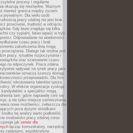
czytelne procesy i regularne
a okazują się niezbędne. Ważnym
st również granica między życiem
 prywatnym. Dla wielu osób
rudnością pracy zdalnej nie jest brak
lecz przeciwnie, trudność w odcięciu
ązków. Gdy biuro znajduje się kilka
chni czy sypialni, łatwo wpaść w tryb
tępności. Odpowiadanie na wiadomości
ydłużanie czasu pracy i brak
omentu zakończenia dnia mogą
 przeciążenia. Dlatego tak istotne jest
dzin pracy, rytuałów rozpoczynania i
bowiązków oraz szanowanie czasu
ego na odpoczynek. Praca zdalna
zytywnie wpływać na rynek pracy jako
 pracowników oznacza szerszy dostęp
 konieczności przeprowadzki. Dla firm
liwość rekrutowania talentów spoza
okolicy. W efekcie organizacje zyskują
 kandydatów, a specjaliści mogą
dnienia tam, gdzie naprawdę ceni się
cje, a nie tylko miejsce zamieszkania.
twiera nowe możliwości, zwłaszcza dla
ających poza dużymi ośrodkami
 środku tej analizy warto podkreślić,
ne środowisko pracy zdalnej coraz
kcjonuje jak
serwis dla
nych
łącząc komunikatory, narzędzia
ia zadaniami, współdzielone