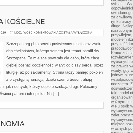
sytuacji. Wy
odpowiednich
świadomego 
za chwilową
TA KOŚCIELNE
rynku pracy 
długo. Najlep
narzuconym 
LITURGIA
 2026
MOŻLIWOŚĆ KOMENTOWANIA
ZOSTAŁA WYŁĄCZONA
przywilejem
I
ŚWIĘTA
modelem dzia
KOŚCIELNE
Szczepan.org.pl to serwis poświęcony religii oraz życiu
przynieść ko
pracodawco
chrześcijaństwa, którego sercem jest temat parafii św.
Praca zdalna
rozwiązanie 
Szczepana. To miejsce powstało dla osób, które chcą
wybranych br
głębiej poznać codzienność wiary: od ciszy serca, przez
że prawdziwa
wtedy, gdy 
liturgię, aż po sakramenty. Strona łączy pamięć pokoleń
jednym biurz
z przystępną narracją, dzięki czemu treści trafiają
współpracow
nadzorem. Z
h, jak i do tych, którzy dopiero szukają drogi. Polecamy
doświadczeni
taki model 
 Święci patroni i ich opieka. Na […]
organizowani
ważnym elem
wielu osób 
wykonywania
zalet pracy 
wykonywania
ONOMIA
miejsca pozw
własnych po
oznacza to 