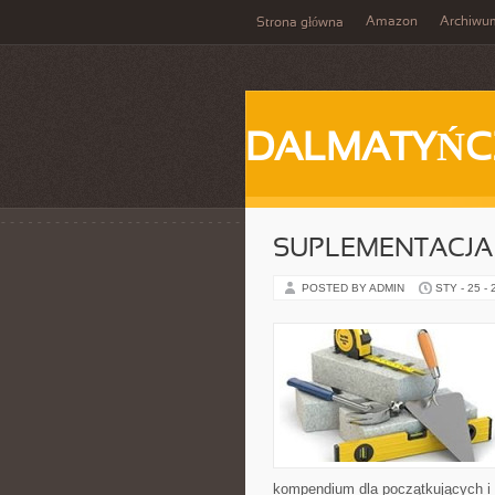
Amazon
Archiwu
Strona główna
DALMATYŃC
SUPLEMENTACJA
POSTED BY ADMIN
STY - 25 -
kompendium dla początkujących i 