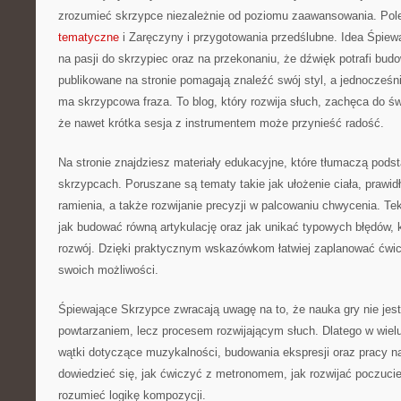
zrozumieć skrzypce niezależnie od poziomu zaawansowania. P
tematyczne
i Zaręczyny i przygotowania przedślubne. Idea Śpiew
na pasji do skrzypiec oraz na przekonaniu, że dźwięk potrafi bu
publikowane na stronie pomagają znaleźć swój styl, a jednocześni
ma skrzypcowa fraza. To blog, który rozwija słuch, zachęca do ś
że nawet krótka sesja z instrumentem może przynieść radość.
Na stronie znajdziesz materiały edukacyjne, które tłumaczą podst
skrzypcach. Poruszane są tematy takie jak ułożenie ciała, prawid
ramienia, a także rozwijanie precyzji w palcowaniu chwycenia. T
jak budować równą artykulację oraz jak unikać typowych błędów, k
rozwój. Dzięki praktycznym wskazówkom łatwiej zaplanować ćwic
swoich możliwości.
Śpiewające Skrzypce zwracają uwagę na to, że nauka gry nie je
powtarzaniem, lecz procesem rozwijającym słuch. Dlatego w wielu
wątki dotyczące muzykalności, budowania ekspresji oraz pracy n
dowiedzieć się, jak ćwiczyć z metronomem, jak rozwijać poczucie 
rozumieć logikę kompozycji.