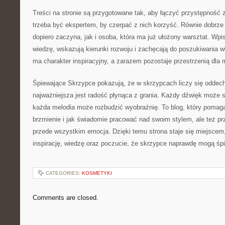
Treści na stronie są przygotowane tak, aby łączyć przystępność
trzeba być ekspertem, by czerpać z nich korzyść. Równie dobrze o
dopiero zaczyna, jak i osoba, która ma już ułożony warsztat. W
wiedzę, wskazują kierunki rozwoju i zachęcają do poszukiwania w
ma charakter inspiracyjny, a zarazem pozostaje przestrzenią dla
Śpiewające Skrzypce pokazują, że w skrzypcach liczy się oddech
najważniejsza jest radość płynąca z grania. Każdy dźwięk może s
każda melodia może rozbudzić wyobraźnię. To blog, który pomag
brzmienie i jak świadomie pracować nad swoim stylem, ale też p
przede wszystkim emocja. Dzięki temu strona staje się miejscem,
inspirację, wiedzę oraz poczucie, że skrzypce naprawdę mogą śp
CATEGORIES:
KOSMETYKI
Comments are closed.