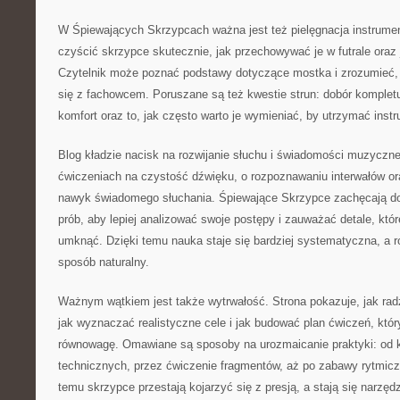
W Śpiewających Skrzypcach ważna jest też pielęgnacja instrumen
czyścić skrzypce skutecznie, jak przechowywać je w futrale oraz j
Czytelnik może poznać podstawy dotyczące mostka i zrozumieć,
się z fachowcem. Poruszane są też kwestie strun: dobór kompletu
komfort oraz to, jak często warto je wymieniać, by utrzymać instr
Blog kładzie nacisk na rozwijanie słuchu i świadomości muzycznej
ćwiczeniach na czystość dźwięku, o rozpoznawaniu interwałów or
nawyk świadomego słuchania. Śpiewające Skrzypce zachęcają do 
prób, aby lepiej analizować swoje postępy i zauważać detale, które
umknąć. Dzięki temu nauka staje się bardziej systematyczna, a 
sposób naturalny.
Ważnym wątkiem jest także wytrwałość. Strona pokazuje, jak radz
jak wyznaczać realistyczne cele i jak budować plan ćwiczeń, któr
równowagę. Omawiane są sposoby na urozmaicanie praktyki: od k
technicznych, przez ćwiczenie fragmentów, aż po zabawy rytmiczn
temu skrzypce przestają kojarzyć się z presją, a stają się narzęd