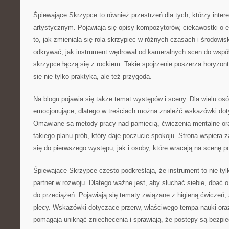
Śpiewające Skrzypce to również przestrzeń dla tych, którzy inter
artystycznym. Pojawiają się opisy kompozytorów, ciekawostki o e
to, jak zmieniała się rola skrzypiec w różnych czasach i środowi
odkrywać, jak instrument wędrował od kameralnych scen do wspó
skrzypce łączą się z rockiem. Takie spojrzenie poszerza horyzont
się nie tylko praktyką, ale też przygodą.
Na blogu pojawia się także temat występów i sceny. Dla wielu os
emocjonujące, dlatego w treściach można znaleźć wskazówki dot
Omawiane są metody pracy nad pamięcią, ćwiczenia mentalne or
takiego planu prób, który daje poczucie spokoju. Strona wspiera 
się do pierwszego występu, jak i osoby, które wracają na scenę p
Śpiewające Skrzypce często podkreślają, że instrument to nie tyl
partner w rozwoju. Dlatego ważne jest, aby słuchać siebie, dbać 
do przeciążeń. Pojawiają się tematy związane z higieną ćwiczeń, 
plecy. Wskazówki dotyczące przerw, właściwego tempa nauki ora
pomagają uniknąć zniechęcenia i sprawiają, że postępy są bezpi