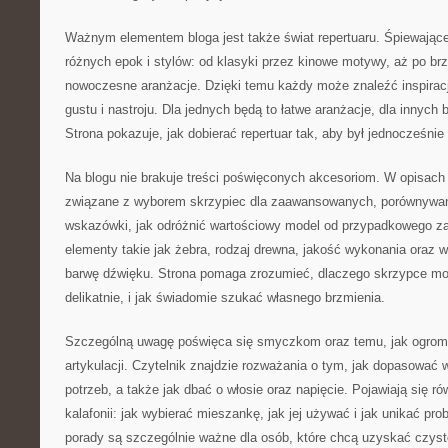
Ważnym elementem bloga jest także świat repertuaru. Śpiewające
różnych epok i stylów: od klasyki przez kinowe motywy, aż po brz
nowoczesne aranżacje. Dzięki temu każdy może znaleźć inspira
gustu i nastroju. Dla jednych będą to łatwe aranżacje, dla innych
Strona pokazuje, jak dobierać repertuar tak, aby był jednocześnie
Na blogu nie brakuje treści poświęconych akcesoriom. W opisach 
związane z wyborem skrzypiec dla zaawansowanych, porównywan
wskazówki, jak odróżnić wartościowy model od przypadkowego 
elementy takie jak żebra, rodzaj drewna, jakość wykonania oraz w
barwę dźwięku. Strona pomaga zrozumieć, dlaczego skrzypce mo
delikatnie, i jak świadomie szukać własnego brzmienia.
Szczególną uwagę poświęca się smyczkom oraz temu, jak ogrom
artykulacji. Czytelnik znajdzie rozważania o tym, jak dopasować
potrzeb, a także jak dbać o włosie oraz napięcie. Pojawiają się ró
kalafonii: jak wybierać mieszankę, jak jej używać i jak unikać pro
porady są szczególnie ważne dla osób, które chcą uzyskać czyst