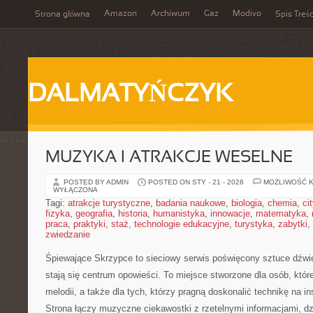
Amazon
Archiwum
Gaz
Modivo
Strona główna
Spis Treśc
DALMATYŃCZYK
MUZYKA I ATRAKCJE WESELNE
POSTED BY ADMIN
POSTED ON STY - 21 - 2026
MOŻLIWOŚĆ 
WYŁĄCZONA
Tagi:
atrakcje turystyczne
,
badania naukowe
,
biologia
,
chemia
,
ci
fizyka
,
geografia
,
historia
,
humanistyka
,
innowacje
,
matematyka
,
praca
,
praktyki
,
staż
,
technologie edukacyjne
,
turystyka
,
zabytki
,
zwiedzanie
Śpiewające Skrzypce to sieciowy serwis poświęcony sztuce dźwi
stają się centrum opowieści. To miejsce stworzone dla osób, któ
melodii, a także dla tych, którzy pragną doskonalić technikę na
Strona łączy muzyczne ciekawostki z rzetelnymi informacjami, d