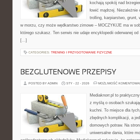
kochają spokój nad brzegie
łowić mądrzej. Niezależnie 
trolling, karpiarstwo, grun
w morzu, czy może wędkarstwo zimowe – MOCZYKIJE ma w sobie 
którego szukasz. Ten serwis nie udaje encyklopedii oderwanej od r
[…]
CATEGORIES:
TRENING I PRZYGOTOWANIE FIZYCZNE
BEZGLUTENOWE PRZEPISY
POSTED BY ADMIN
STY - 22 - 2026
MOŻLIWOŚĆ KOMENTOWA
Mediaknorr.pl to praktyczny
z myślą o osobach szukają
kuchni. To miejsce dla tyc
zbędnych komplikacji, a je
domowych potraw. Na stroni
uniwersalne dania, które m