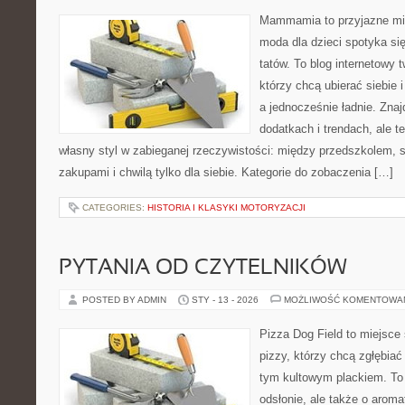
Mammamia to przyjazne mie
moda dla dzieci spotyka si
tatów. To blog internetowy 
którzy chcą ubierać siebie 
a jednocześnie ładnie. Znajd
dodatkach i trendach, ale t
własny styl w zabieganej rzeczywistości: między przedszkolem, 
zakupami i chwilą tylko dla siebie. Kategorie do zobaczenia […]
CATEGORIES:
HISTORIA I KLASYKI MOTORYZACJI
PYTANIA OD CZYTELNIKÓW
POSTED BY ADMIN
STY - 13 - 2026
MOŻLIWOŚĆ KOMENTOWA
Pizza Dog Field to miejsce
pizzy, którzy chcą zgłębiać
tym kultowym plackiem. To 
odsłonie, ale także o aroma