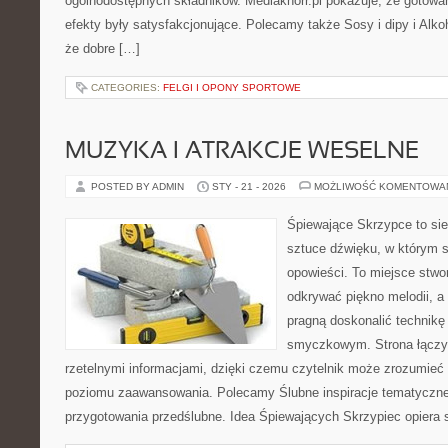
ogólnodostępnych składników. Mediaknorr.pl pokazuje, że gotowan
efekty były satysfakcjonujące. Polecamy także Sosy i dipy i Alkoh
że dobre […]
CATEGORIES:
FELGI I OPONY SPORTOWE
MUZYKA I ATRAKCJE WESELNE
POSTED BY ADMIN
STY - 21 - 2026
MOŻLIWOŚĆ KOMENTOWA
Śpiewające Skrzypce to si
sztuce dźwięku, w którym s
opowieści. To miejsce stwo
odkrywać piękno melodii, a 
pragną doskonalić technikę
smyczkowym. Strona łączy
rzetelnymi informacjami, dzięki czemu czytelnik może zrozumieć
poziomu zaawansowania. Polecamy Ślubne inspiracje tematyczne 
przygotowania przedślubne. Idea Śpiewających Skrzypiec opiera s