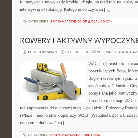
tu motywacje na wyjazdy krótkie i długie, na road trip, na leniwy
intensywną eksplorację. Kategorie do czytania […]
CATEGORIES:
GRY KANAPOWE CO-OP (LOCAL CO-OP)
ROWERY I AKTYWNY WYPOCZYN
POSTED BY ADMIN
STY - 15 - 2026
MOŻLIWOŚĆ KOMENTOWA
WŻCh Trójmiasto to miejsc
poszukujących Boga, którzy
Bogiem w realnym życiu. St
wspólnoty w Gdańsku, Gdyn
pomyślana jako praktyczny
kto dopiero poznaje WŻCh. T
też zaproszenie do duchowej drogi – po ludzku. Polecamy Podró
i Plaże i nadmorskie krajobrazy. WŻCh (Wspólnota Życia Chrześcij
osobom z duchowością […]
CATEGORIES:
OKRYCIA NA KAŻDĄ PORĘ ROKU