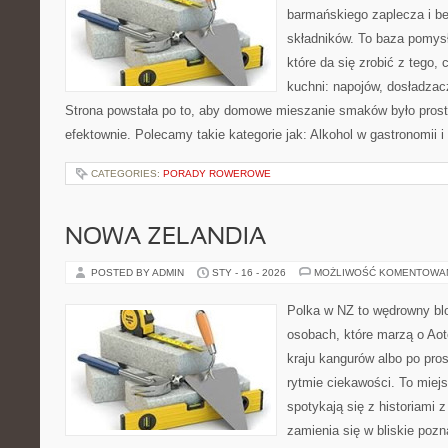
barmańskiego zaplecza i b
składników. To baza pomys
które da się zrobić z tego,
kuchni: napojów, dosładzacz
Strona powstała po to, aby domowe mieszanie smaków było prost
efektownie. Polecamy takie kategorie jak: Alkohol w gastronomii i
CATEGORIES:
PORADY ROWEROWE
NOWA ZELANDIA
POSTED BY ADMIN
STY - 16 - 2026
MOŻLIWOŚĆ KOMENTOWA
Polka w NZ to wędrowny bl
osobach, które marzą o Aot
kraju kangurów albo po pro
rytmie ciekawości. To miej
spotykają się z historiami z
zamienia się w bliskie pozn