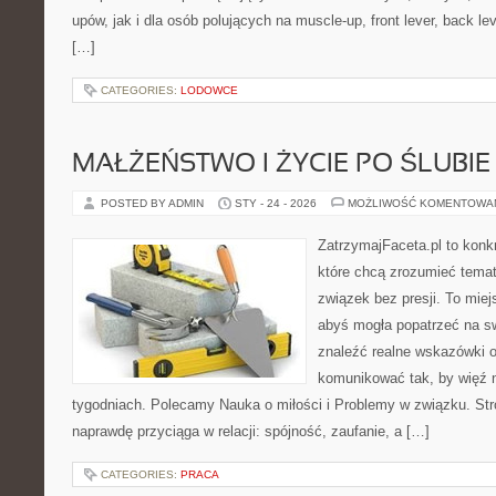
upów, jak i dla osób polujących na muscle-up, front lever, back l
[…]
CATEGORIES:
LODOWCE
MAŁŻEŃSTWO I ŻYCIE PO ŚLUBIE
POSTED BY ADMIN
STY - 24 - 2026
MOŻLIWOŚĆ KOMENTOWA
ZatrzymajFaceta.pl to konkr
które chcą zrozumieć temat 
związek bez presji. To mie
abyś mogła popatrzeć na sw
znaleźć realne wskazówki 
komunikować tak, by więź n
tygodniach. Polecamy Nauka o miłości i Problemy w związku. Str
naprawdę przyciąga w relacji: spójność, zaufanie, a […]
CATEGORIES:
PRACA