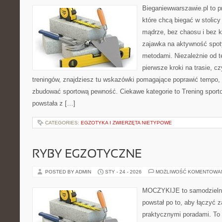
Bieganiewwarszawie.pl to p
które chcą biegać w stolicy
mądrze, bez chaosu i bez ko
zajawka na aktywność spot
metodami. Niezależnie od t
pierwsze kroki na trasie, c
treningów, znajdziesz tu wskazówki pomagające poprawić tempo, 
zbudować sportową pewność. Ciekawe kategorie to Trening sporto
powstała z […]
CATEGORIES:
EGZOTYKA I ZWIERZĘTA NIETYPOWE
RYBY EGZOTYCZNE
POSTED BY ADMIN
STY - 24 - 2026
MOŻLIWOŚĆ KOMENTOWA
MOCZYKIJE to samodzielny 
powstał po to, aby łączyć 
praktycznymi poradami. To 