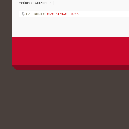
matury stworzone z […]
CATEGORIES:
MIASTA I MIASTECZKA