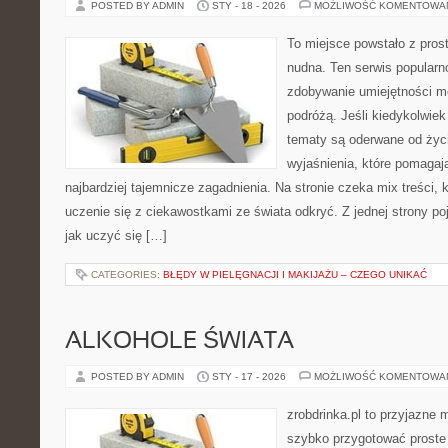
POSTED BY ADMIN
STY - 18 - 2026
MOŻLIWOŚĆ KOMENTOWA
To miejsce powstało z pros
nudna. Ten serwis popular
zdobywanie umiejętności m
podróżą. Jeśli kiedykolwiek
tematy są oderwane od życi
wyjaśnienia, które pomagaj
najbardziej tajemnicze zagadnienia. Na stronie czeka mix treści, 
uczenie się z ciekawostkami ze świata odkryć. Z jednej strony poj
jak uczyć się […]
CATEGORIES:
BŁĘDY W PIELĘGNACJI I MAKIJAŻU – CZEGO UNIKAĆ
ALKOHOLE ŚWIATA
POSTED BY ADMIN
STY - 17 - 2026
MOŻLIWOŚĆ KOMENTOWA
zrobdrinka.pl to przyjazne 
szybko przygotować proste