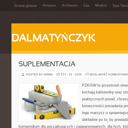
Amazon
Archiwum
Gaz
Modivo
Strona główna
Spis Treśc
DALMATYŃCZYK
SUPLEMENTACJA
POSTED BY ADMIN
STY - 25 - 2026
MOŻLIWOŚĆ KOMENTOWA
PZKiSW to przestrzeń stwor
kochają kalistenikę oraz st
praktycznych porad, chce
konieczności posiadania pro
tego marzysz o sprawniejsz
dokładnie po to, by prowadz
kompendium dla początkujących i zaawansowanych, dla tych, któr