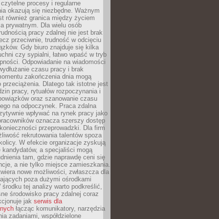
czytelne procesy i regularne
a okazują się niezbędne. Ważnym
st również granica między życiem
 prywatnym. Dla wielu osób
rudnością pracy zdalnej nie jest brak
lecz przeciwnie, trudność w odcięciu
ązków. Gdy biuro znajduje się kilka
chni czy sypialni, łatwo wpaść w tryb
tępności. Odpowiadanie na wiadomości
ydłużanie czasu pracy i brak
omentu zakończenia dnia mogą
 przeciążenia. Dlatego tak istotne jest
dzin pracy, rytuałów rozpoczynania i
bowiązków oraz szanowanie czasu
ego na odpoczynek. Praca zdalna
zytywnie wpływać na rynek pracy jako
 pracowników oznacza szerszy dostęp
 konieczności przeprowadzki. Dla firm
liwość rekrutowania talentów spoza
okolicy. W efekcie organizacje zyskują
 kandydatów, a specjaliści mogą
dnienia tam, gdzie naprawdę ceni się
cje, a nie tylko miejsce zamieszkania.
twiera nowe możliwości, zwłaszcza dla
ających poza dużymi ośrodkami
 środku tej analizy warto podkreślić,
ne środowisko pracy zdalnej coraz
kcjonuje jak
serwis dla
nych
łącząc komunikatory, narzędzia
ia zadaniami, współdzielone