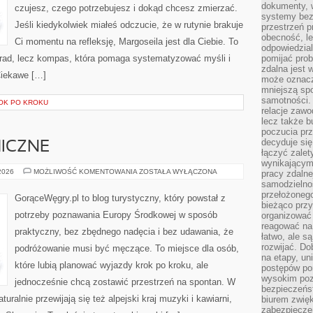
dokumenty, w
czujesz, czego potrzebujesz i dokąd chcesz zmierzać.
systemy bez
Jeśli kiedykolwiek miałeś odczucie, że w rutynie brakuje
przestrzeń p
obecność, le
Ci momentu na refleksję, Margoseila jest dla Ciebie. To
odpowiedzia
porad, lecz kompas, która pomaga systematyzować myśli i
pomijać prob
zdalna jest 
Ciekawe […]
może oznacz
mniejszą sp
samotności. 
ROK PO KROKU
relacje zawo
lecz także b
poczucia prz
decyduje się
ICZNE
łączyć zalet
wynikającym
TRASY
 2026
MOŻLIWOŚĆ KOMENTOWANIA
ZOSTAŁA WYŁĄCZONA
pracy zdaln
PANORAMICZNE
samodzielno
przełożonego
GorąceWęgry.pl to blog turystyczny, który powstał z
bieżąco prz
potrzeby poznawania Europy Środkowej w sposób
organizować 
reagować na
praktyczny, bez zbędnego nadęcia i bez udawania, że
łatwo, ale s
rozwijać. Do
podróżowanie musi być męczące. To miejsce dla osób,
na etapy, un
które lubią planować wyjazdy krok po kroku, ale
postępów po
wysokim pozi
jednocześnie chcą zostawić przestrzeń na spontan. W
bezpieczeńs
ralnie przewijają się też alpejski kraj muzyki i kawiarni,
biurem zwię
zabezpiecze