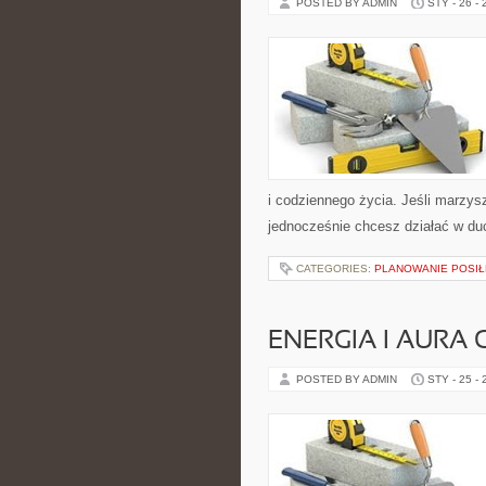
POSTED BY ADMIN
STY - 26 -
i codziennego życia. Jeśli marzysz
jednocześnie chcesz działać w du
CATEGORIES:
PLANOWANIE POSI
ENERGIA I AURA
POSTED BY ADMIN
STY - 25 -