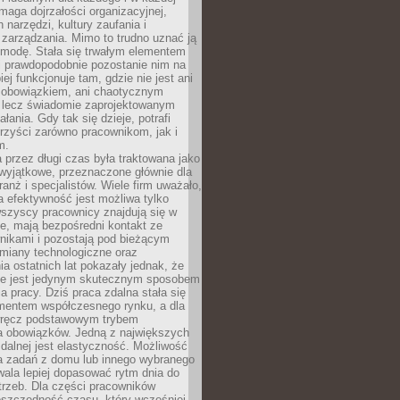
maga dojrzałości organizacyjnej,
 narzędzi, kultury zaufania i
zarządzania. Mimo to trudno uznać ją
 modę. Stała się trwałym elementem
i prawdopodobnie pozostanie nim na
iej funkcjonuje tam, gdzie nie jest ani
obowiązkiem, ani chaotycznym
, lecz świadomie zaprojektowanym
łania. Gdy tak się dzieje, potrafi
rzyści zarówno pracownikom, jak i
m.
 przez długi czas była traktowana jako
wyjątkowe, przeznaczone głównie dla
anż i specjalistów. Wiele firm uważało,
 efektywność jest możliwa tylko
wszyscy pracownicy znajdują się w
e, mają bezpośredni kontakt ze
nikami i pozostają pod bieżącym
miany technologiczne oraz
a ostatnich lat pokazały jednak, że
nie jest jedynym skutecznym sposobem
a pracy. Dziś praca zdalna stała się
entem współczesnego rynku, a dla
wręcz podstawowym trybem
 obowiązków. Jedną z największych
zdalnej jest elastyczność. Możliwość
 zadań z domu lub innego wybranego
ala lepiej dopasować rytm dnia do
trzeb. Dla części pracowników
oszczędność czasu, który wcześniej