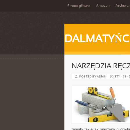
Amazon
Archiwu
Strona główna
DALMATYŃC
NARZĘDZIA RĘCZ
POSTED BY ADMIN
STY - 28 -
tematy takie jak maszyny budowla