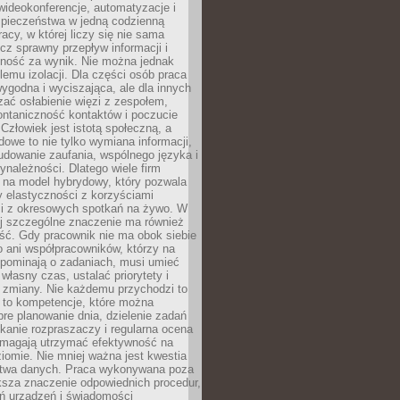
ideokonferencje, automatyzacje i
pieczeństwa w jedną codzienną
racy, w której liczy się nie sama
cz sprawny przepływ informacji i
lność za wynik. Nie można jednak
lemu izolacji. Dla części osób praca
wygodna i wyciszająca, ale dla innych
ać osłabienie więzi z zespołem,
ontaniczność kontaktów i poczucie
Człowiek jest istotą społeczną, a
dowe to nie tylko wymiana informacji,
udowanie zaufania, wspólnego języka i
ynależności. Dlatego wiele firm
 na model hybrydowy, który pozwala
y elastyczności z korzyściami
i z okresowych spotkań na żywo. W
ej szczególne znaczenie ma również
ść. Gdy pracownik nie ma obok siebie
 ani współpracowników, którzy na
ypominają o zadaniach, musi umieć
własny czas, ustalać priorytety i
 zmiany. Nie każdemu przychodzi to
ą to kompetencje, które można
bre planowanie dnia, dzielenie zadań
ikanie rozpraszaczy i regularna ocena
magają utrzymać efektywność na
omie. Nie mniej ważna jest kwestia
twa danych. Praca wykonywana poza
ksza znaczenie odpowiednich procedur,
ń urządzeń i świadomości