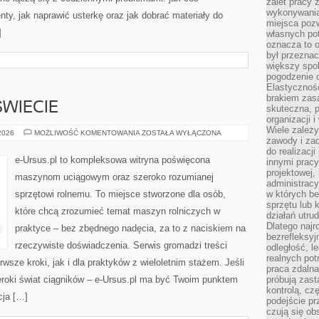
zalet pracy 
wykonywania
y, jak naprawić usterkę oraz jak dobrać materiały do
miejsca pozw
]
własnych po
oznacza to 
był przezna
większy spok
pogodzenie 
Elastyczność
brakiem zasa
WIECIE
skuteczna, p
organizacji 
Wiele zależ
ROLNICTWO
 2026
MOŻLIWOŚĆ KOMENTOWANIA
ZOSTAŁA WYŁĄCZONA
zawody i zad
NA
ŚWIECIE
do realizacj
e-Ursus.pl to kompleksowa witryna poświęcona
innymi pracy
projektowej,
maszynom uciągowym oraz szeroko rozumianej
administracy
sprzętowi rolnemu. To miejsce stworzone dla osób,
w których be
sprzętu lub 
które chcą zrozumieć temat maszyn rolniczych w
działań utru
Dlatego najr
praktyce – bez zbędnego nadęcia, za to z naciskiem na
bezrefleksy
rzeczywiste doświadczenia. Serwis gromadzi treści
odległość, 
realnych pot
wsze kroki, jak i dla praktyków z wieloletnim stażem. Jeśli
praca zdalna
zeroki świat ciągników – e-Ursus.pl ma być Twoim punktem
próbują zas
kontrolą, cz
cja […]
podejście pr
czują się ob