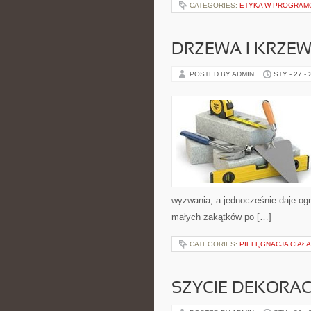
CATEGORIES:
ETYKA W PROGRAMO
DRZEWA I KRZE
POSTED BY ADMIN
STY - 27 -
wyzwania, a jednocześnie daje og
małych zakątków po […]
CATEGORIES:
PIELĘGNACJA CIAŁA
SZYCIE DEKORA