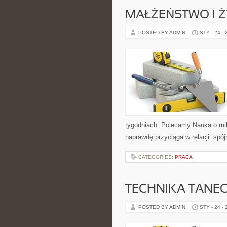
MAŁŻEŃSTWO I Ż
POSTED BY ADMIN
STY - 24 -
tygodniach. Polecamy Nauka o mił
naprawdę przyciąga w relacji: spój
CATEGORIES:
PRACA
TECHNIKA TANE
POSTED BY ADMIN
STY - 24 -