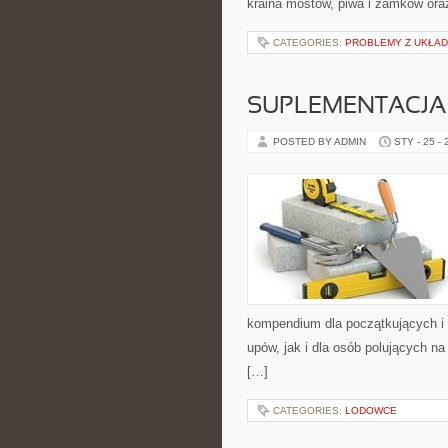
kraina mostów, piwa i zamków oraz
CATEGORIES:
PROBLEMY Z UKŁA
SUPLEMENTACJA
POSTED BY ADMIN
STY - 25 -
kompendium dla początkujących i 
upów, jak i dla osób polujących na
[…]
CATEGORIES:
LODOWCE