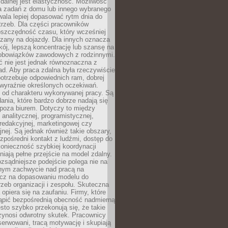
zdalnej jest elastyczność. Możliwość
 zadań z domu lub innego wybranego
ala lepiej dopasować rytm dnia do
trzeb. Dla części pracowników
oszczędność czasu, który wcześniej
czany na dojazdy. Dla innych oznacza
ój, lepszą koncentrację lub szansę na
obowiązków zawodowych z rodzinnymi.
 nie jest jednak równoznaczna z
d. Aby praca zdalna była rzeczywiście
otrzebuje odpowiednich ram, dobrej
i wyraźnie określonych oczekiwań.
y od charakteru wykonywanej pracy. Są
ania, które bardzo dobrze nadają się
i poza biurem. Dotyczy to między
 analitycznej, programistycznej,
 redakcyjnej, marketingowej czy
jnej. Są jednak również takie obszary,
zpośredni kontakt z ludźmi, dostęp do
konieczność szybkiej koordynacji
dniają pełne przejście na model zdalny.
ozsądniejsze podejście polega nie na
jnym zachwycie nad pracą na
lecz na dopasowaniu modelu do
rzeb organizacji i zespołu. Skuteczna
 opiera się na zaufaniu. Firmy, które
tąpić bezpośrednią obecność nadmierną
ęsto szybko przekonują się, że takie
zynosi odwrotny skutek. Pracownicy
serwowani, tracą motywację i skupiają