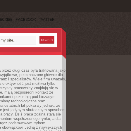
SCRIBE
FACEBOOK
TWITTER
 przez długi czas była traktowana jako
wyjątkowe, przeznaczone głównie dla
anż i specjalistów. Wiele firm uważało,
 efektywność jest możliwa tylko
wszyscy pracownicy znajdują się w
e, mają bezpośredni kontakt ze
nikami i pozostają pod bieżącym
miany technologiczne oraz
a ostatnich lat pokazały jednak, że
nie jest jedynym skutecznym sposobem
a pracy. Dziś praca zdalna stała się
entem współczesnego rynku, a dla
wręcz podstawowym trybem
 obowiązków. Jedną z największych