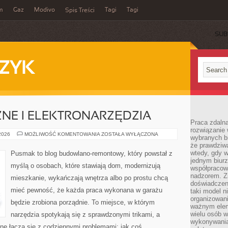
m
Gaz
Modivo
Tagi
Tagi
Spis Treści
SUB
ZYK
NE I ELEKTRONARZĘDZIA
Praca zdalna
rozwiązanie 
NARZĘDZIA
 2026
MOŻLIWOŚĆ KOMENTOWANIA
ZOSTAŁA WYŁĄCZONA
wybranych br
RĘCZNE
że prawdziwa
I
ELEKTRONARZĘDZIA
wtedy, gdy 
Pusmak to blog budowlano-remontowy, który powstał z
jednym biurz
myślą o osobach, które stawiają dom, modernizują
współpracow
nadzorem. Z
mieszkanie, wykańczają wnętrza albo po prostu chcą
doświadczeni
mieć pewność, że każda praca wykonana w garażu
taki model 
organizowani
będzie zrobiona porządnie. To miejsce, w którym
ważnym elem
wielu osób 
narzędzia spotykają się z sprawdzonymi trikami, a
wykonywania
ne łączą się z codziennymi problemami: jak coś