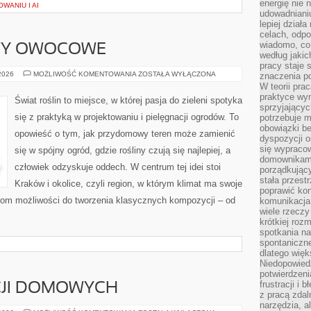
energię nie n
WANIU I AI
udowadniani
lepiej dział
celach, odpo
wiadomo, co 
WY OWOCOWE
według jaki
pracy staje s
DRZEWA
 2026
MOŻLIWOŚĆ KOMENTOWANIA
ZOSTAŁA WYŁĄCZONA
znaczenia p
I
W teorii pra
KRZEWY
praktyce wy
OWOCOWE
Świat roślin to miejsce, w której pasja do zieleni spotyka
sprzyjający
się z praktyką w projektowaniu i pielęgnacji ogrodów. To
potrzebuje 
obowiązki be
opowieść o tym, jak przydomowy teren może zamienić
dyspozycji o
się wypracow
się w spójny ogród, gdzie rośliny czują się najlepiej, a
domownikami
człowiek odzyskuje oddech. W centrum tej idei stoi
porządkujący
stała przest
Kraków i okolice, czyli region, w którym klimat ma swoje
poprawić ko
rom możliwości do tworzenia klasycznych kompozycji – od
komunikacja
wiele rzecz
krótkiej roz
spotkania n
spontaniczne
dlatego więk
Niedopowiedz
potwierdzen
frustracji i 
CJI DOMOWYCH
z pracą zdal
narzędzia, a