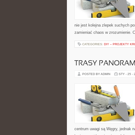
nie jest kolejna zlepek suchych 
zamieniać chaos w zrozumienie. 
CATEGORIES:
DIY – PROJEKTY K
TRASY PANORAM
POSTED BY ADMIN
STY - 25 -
centrum uwagi są Węgry, jednak natu