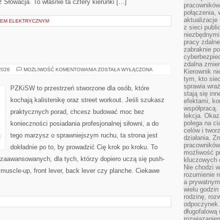
 Słowacja. To właśnie ta cztery kierunki […]
pracowników
połączenia, 
aktualizacje
DEM ELEKTRYCZNYM
z sieci publ
niezbędnymi
pracy zdalne
zabraknie po
cyberbezpie
zdalna zmien
SUPLEMENTACJA
 2026
MOŻLIWOŚĆ KOMENTOWANIA
ZOSTAŁA WYŁĄCZONA
Kierownik ni
tym, kto sied
sprawia wraż
PZKiSW to przestrzeń stworzone dla osób, które
stają się inn
kochają kalistenikę oraz street workout. Jeśli szukasz
efektami, ko
współpracą. 
praktycznych porad, chcesz budować moc bez
lekcja. Okaz
polega na cią
konieczności posiadania profesjonalnej siłowni, a do
celów i two
tego marzysz o sprawniejszym ruchu, ta strona jest
działania. Z
pracowników 
dokładnie po to, by prowadzić Cię krok po kroku. To
możliwość pr
zaawansowanych, dla tych, którzy dopiero uczą się push-
kluczowych 
Nie chodzi w
 muscle-up, front lever, back lever czy planche. Ciekawe
rozumienie 
a prywatnym.
wielu godzin
rodzinę, roz
odpoczynek. 
długofalową 
rozwiązaniem