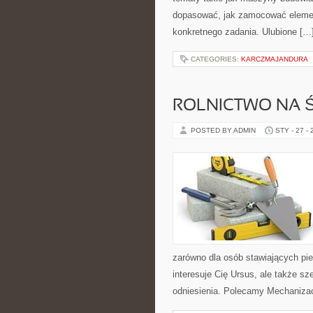
dopasować, jak zamocować element
konkretnego zadania. Ulubione […
CATEGORIES:
KARCZMAJANDURA
ROLNICTWO NA Ś
POSTED BY ADMIN
STY - 27 -
zarówno dla osób stawiających pier
interesuje Cię Ursus, ale także s
odniesienia. Polecamy Mechaniza