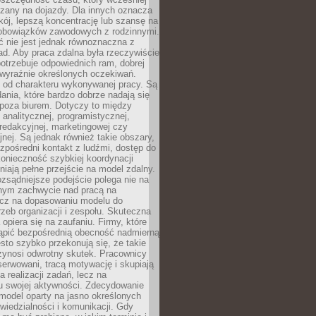
czany na dojazdy. Dla innych oznacza
ój, lepszą koncentrację lub szansę na
obowiązków zawodowych z rodzinnymi.
 nie jest jednak równoznaczna z
d. Aby praca zdalna była rzeczywiście
otrzebuje odpowiednich ram, dobrej
i wyraźnie określonych oczekiwań.
y od charakteru wykonywanej pracy. Są
ania, które bardzo dobrze nadają się
i poza biurem. Dotyczy to między
 analitycznej, programistycznej,
 redakcyjnej, marketingowej czy
jnej. Są jednak również takie obszary,
zpośredni kontakt z ludźmi, dostęp do
konieczność szybkiej koordynacji
dniają pełne przejście na model zdalny.
ozsądniejsze podejście polega nie na
jnym zachwycie nad pracą na
lecz na dopasowaniu modelu do
rzeb organizacji i zespołu. Skuteczna
 opiera się na zaufaniu. Firmy, które
tąpić bezpośrednią obecność nadmierną
ęsto szybko przekonują się, że takie
zynosi odwrotny skutek. Pracownicy
serwowani, tracą motywację i skupiają
a realizacji zadań, lecz na
u swojej aktywności. Zdecydowanie
a model oparty na jasno określonych
wiedzialności i komunikacji. Gdy