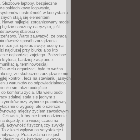
. Służbowe laptopy, bezpieczne
wieloskładnikowe logowanie,
 systemów i ostrożność w korzystaniu
icznych stają się elementami
. Nawet najlepiej zorganizowany model
j będzie narażony na ryzyko, jeśli
dstawowej dbałości o
czeństwo. Warto zauważyć, że praca
ia również sposób zarządzania.
e może już opierać swojej oceny na
zi najdłużej przy biurku albo kto
enie najbardziej zajętego. Potrzebne
e kryteria, bardziej związane z
munikacją, terminowością i
Dla wielu organizacji była to ważna
ało się, że skuteczne zarządzanie nie
głej kontroli, lecz na stawianiu jasnych
rzeniu warunków do odpowiedzialnego
mieniło się także podejście
do komfortu życia. Dla wielu osób
acy zdalnej stała się jednym z
czynników przy wyborze pracodawcy.
yłącznie o wygodę, ale o szersze
równowagi między życiem zawodowym
 Człowiek, który nie traci codziennie
 na dojazdy, ma więcej czasu na
wój, aktywność fizyczną czy zwykły
To z kolei wpływa na satysfakcję i
motywację. Praca zdalna nie jest
 idealnym dla każdego i w każdej