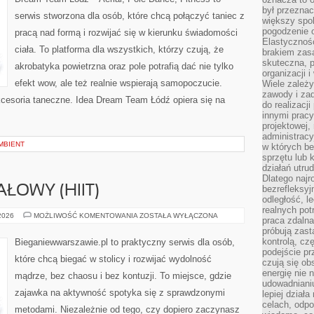
był przezna
serwis stworzona dla osób, które chcą połączyć taniec z
większy spok
pogodzenie 
pracą nad formą i rozwijać się w kierunku świadomości
Elastyczność
ciała. To platforma dla wszystkich, którzy czują, że
brakiem zasa
skuteczna, p
akrobatyka powietrzna oraz pole potrafią dać nie tylko
organizacji 
efekt wow, ale też realnie wspierają samopoczucie.
Wiele zależ
zawody i zad
kcesoria taneczne. Idea Dream Team Łódź opiera się na
do realizacj
innymi pracy
projektowej,
administracy
AMBIENT
w których be
sprzętu lub 
działań utru
Dlatego najr
ŁOWY (HIIT)
bezrefleksy
odległość, 
realnych pot
TRENING
 2026
MOŻLIWOŚĆ KOMENTOWANIA
ZOSTAŁA WYŁĄCZONA
praca zdalna
INTERWAŁOWY
próbują zas
(HIIT)
kontrolą, cz
Bieganiewwarszawie.pl to praktyczny serwis dla osób,
podejście pr
które chcą biegać w stolicy i rozwijać wydolność
czują się ob
energię nie n
mądrze, bez chaosu i bez kontuzji. To miejsce, gdzie
udowadniani
zajawka na aktywność spotyka się z sprawdzonymi
lepiej dział
celach, odpo
metodami. Niezależnie od tego, czy dopiero zaczynasz