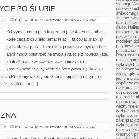
sytuacji. Wy
YCIE PO ŚLUBIE
odpowiednich
świadomego 
za chwilową
MAŁŻEŃSTWO
 2026
MOŻLIWOŚĆ KOMENTOWANIA
ZOSTAŁA WYŁĄCZONA
rynku pracy 
I
ŻYCIE
długo. Najlep
PO
ZatrzymajFaceta.pl to konkretna przestrzeń dla kobiet,
narzuconym 
ŚLUBIE
przywilejem
które chcą zrozumieć temat relacji i budować stabilny
modelem dzia
przynieść ko
związek bez presji. To miejsce powstało z myślą o tym,
pracodawco
abyś mogła popatrzeć na swoją sytuację z nowego kąta,
Praca zdalna
rozwiązanie 
znaleźć realne wskazówki oraz nauczyć się
wybranych br
komunikować tak, by więź nie rozmywała się po kilku
że prawdziwa
wtedy, gdy 
ości i Problemy w związku. Strona skupia się na tym, co
jednym biurz
współpracow
ność, zaufanie, a […]
nadzorem. Z
doświadczeni
taki model 
organizowani
ważnym elem
wielu osób 
CZNA
wykonywania
zalet pracy 
wykonywania
TECHNIKA
 2026
MOŻLIWOŚĆ KOMENTOWANIA
ZOSTAŁA WYŁĄCZONA
miejsca pozw
TANECZNA
własnych po
Dream Team Łódź – Aerial, Pole Dance, Fitness to
oznacza to 