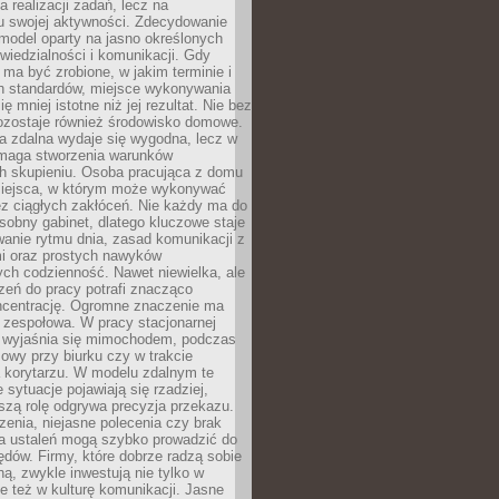
a realizacji zadań, lecz na
u swojej aktywności. Zdecydowanie
a model oparty na jasno określonych
wiedzialności i komunikacji. Gdy
ma być zrobione, w jakim terminie i
ch standardów, miejsce wykonywania
ię mniej istotne niż jej rezultat. Nie bez
ozostaje również środowisko domowe.
ca zdalna wydaje się wygodna, lecz w
maga stworzenia warunków
ch skupieniu. Osoba pracująca z domu
miejsca, w którym może wykonywać
z ciągłych zakłóceń. Nie każdy ma do
sobny gabinet, dlatego kluczowe staje
anie rytmu dnia, zasad komunikacji z
 oraz prostych nawyków
ch codzienność. Nawet niewielka, ale
rzeń do pracy potrafi znacząco
ncentrację. Ogromne znaczenie ma
 zespołowa. W pracy stacjonarnej
y wyjaśnia się mimochodem, podczas
mowy przy biurku czy w trakcie
a korytarzu. W modelu zdalnym te
 sytuacje pojawiają się rzadziej,
szą rolę odgrywa precyzja przekazu.
enia, niejasne polecenia czy brak
ia ustaleń mogą szybko prowadzić do
błędów. Firmy, które dobrze radzą sobie
ną, zwykle inwestują nie tylko w
le też w kulturę komunikacji. Jasne