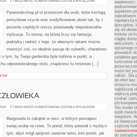
SZYCIE
 2026
MOŻLIWOŚĆ KOMENTOWANIA
ZOSTAŁA WYŁĄCZONA
wiadomości, 
DEKORACJI
podsumowani
DOMOWYCH
aspektem je
Paramedicshop.pl to przestrzeń dla osób, które kochają
zawodowym a
pomysłowe szycie oraz modyfikowanie ubrań tak, by z
największą t
dyscypliny, 
pozornie zwykłych rzeczy powstawały niepowtarzalne
się od obowi
kroków od ku
stylizacje. To strona, na której liczy się fantazja,
ciągłej dos
praktyka i radość z tego, że własnymi rękami można
wieczorem, w
wyraźnego m
stworzyć coś, co idealnie pasuje do sylwetki, charakteru
prowadzić do
 o tym, by Twoja garderoba była trafiona w punkt, a
ustalenie go
kończenia o
chu odpowiedzialnego stylu, znajdziesz tu mnóstwo […]
przeznaczon
może też po
całość. Dla
ŁKÓW
do ofert bez
oznacza moż
najbliższej 
większą pulę
 CZŁOWIEKA
szukać zatru
ich kompeten
ENERGIA
 2026
MOŻLIWOŚĆ KOMENTOWANIA
ZOSTAŁA WYŁĄCZONA
Ten model o
I
osób mieszk
AURA
miejskimi. W
CZŁOWIEKA
Margoseila to zakątek w sieci, w którym poznajesz
że nowoczes
swoją osobę na nowo. To portal, który powstał z myślą o
częściej fun
zaawansowa
tym, abyś mógł spojrzeć uważnie temu, kim jesteś, jak
do zarządzan