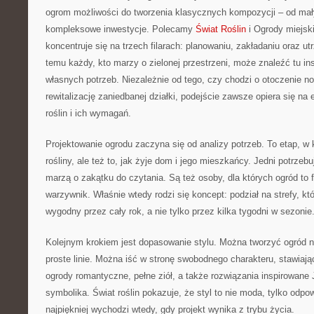
ogrom możliwości do tworzenia klasycznych kompozycji – od ma
kompleksowe inwestycje. Polecamy
Świat Roślin
i Ogrody miejski
koncentruje się na trzech filarach: planowaniu, zakładaniu oraz u
temu każdy, kto marzy o zielonej przestrzeni, może znaleźć tu i
własnych potrzeb. Niezależnie od tego, czy chodzi o otoczenie no
rewitalizację zaniedbanej działki, podejście zawsze opiera się na
roślin i ich wymagań.
Projektowanie ogrodu zaczyna się od analizy potrzeb. To etap, w k
rośliny, ale też to, jak żyje dom i jego mieszkańcy. Jedni potrzebu
marzą o zakątku do czytania. Są też osoby, dla których ogród to f
warzywnik. Właśnie wtedy rodzi się koncept: podział na strefy, któ
wygodny przez cały rok, a nie tylko przez kilka tygodni w sezonie
Kolejnym krokiem jest dopasowanie stylu. Można tworzyć ogród n
proste linie. Można iść w stronę swobodnego charakteru, stawiają
ogrody romantyczne, pełne ziół, a także rozwiązania inspirowane J
symbolika. Świat roślin pokazuje, że styl to nie moda, tylko odpo
najpiękniej wychodzi wtedy, gdy projekt wynika z trybu życia.