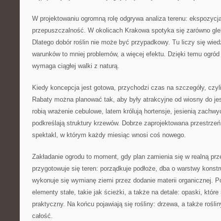
W projektowaniu ogromną rolę odgrywa analiza terenu: ekspozycja,
przepuszczalność. W okolicach Krakowa spotyka się zarówno gleby
Dlatego dobór roślin nie może być przypadkowy. Tu liczy się wied
warunków to mniej problemów, a więcej efektu. Dzięki temu ogród st
wymaga ciągłej walki z naturą.
Kiedy koncepcja jest gotowa, przychodzi czas na szczegóły, czyli 
Rabaty można planować tak, aby były atrakcyjne od wiosny do je
robią wrażenie cebulowe, latem królują hortensje, jesienią zachwy
podkreślają struktury krzewów. Dobrze zaprojektowana przestrzeń
spektakl, w którym każdy miesiąc wnosi coś nowego.
Zakładanie ogrodu to moment, gdy plan zamienia się w realną prz
przygotowuje się teren: porządkuje podłoże, dba o warstwy konstru
wykonuje się wymianę ziemi przez dodanie materii organicznej. P
elementy stałe, takie jak ścieżki, a także na detale: opaski, które
praktyczny. Na końcu pojawiają się rośliny: drzewa, a także rośl
całość.