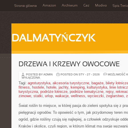
Amazon
Archiwum
Gaz
Modivo
Strona główna
Spis Treśc
DALMATYŃCZYK
DRZEWA I KRZEWY OWOCOWE
POSTED BY ADMIN
POSTED ON STY - 27 - 2026
MOŻLIWOŚĆ 
WYŁĄCZONA
Tagi:
agroturystyka
,
akcesoria turystyczne
,
bagaże
,
bilety lotnicz
fitness
,
hostele
,
hotele
,
jachty
,
kemping
,
kulturystyka
,
linie lotnic
turystyczna
,
podróże lotnicze
,
podróże tematyczne
,
rejsy
,
rekreac
zimowe
,
statki
,
urlop
,
wakacje
,
wellness
,
wycieczki
,
żeglarstwo
,
z
Świat roślin to miejsce, w której pasja do zieleni spotyka się z pr
pielęgnacji ogrodów. To opowieść o tym, jak przydomowy teren m
ogród, gdzie rośliny czują się najlepiej, a człowiek odzyskuje odde
Kraków i okolice, czyli region, w którym klimat ma swoje wyzwani