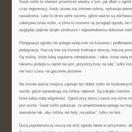
Świat roślin to również przestrzeń wiedzy o tym, jak dbać o ogró
czas regeneracji, kiedy usuwa się zimowe osłony, wykonuje pierws
nasadzenia. Lato to okres pełni sezonu, gdzie ważne są odchwas
zabezpieczenia roślin, a zima to moment na przegląd ogrodu, bo
wyglądać pięknie dzięki strukturze i odpowiedniemu doborowi rośli
Pielęgnacja ogrodu nie polega wyłącznie na koszeniu i podlewani
pielęgnacja. Inaczej tnie się krzewy kwitnące wiosną, inaczej pr
Są rośliny, które lubią regularne odmładzanie, i takie, które wolą 
takiemu podejściu ogród nie jest „przystrzyżony na siłę”, tylko roz
nie traci czasu na gaszenie pożarów.
Na stronie ważne miejsce zajmuje też dobór roślin do konkretny
suche, gdzie sprawdzają się rośliny odporne. Są zakątki cieniste, 
które lubią stałą wilgotność. Ogród przy domu często ma różne m
jest sucho. Świat roślin pokazuje, że projektowanie polega na mą
warunków tak, aby rośliny nie były „na pokaz”, tylko na lata.
Dużą popularnością cieszą się dziś ogrody łatwe w utrzymaniu, al