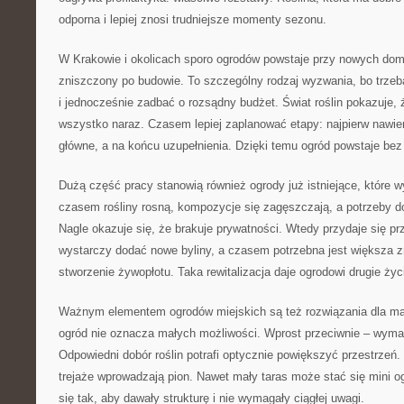
odporna i lepiej znosi trudniejsze momenty sezonu.
W Krakowie i okolicach sporo ogrodów powstaje przy nowych dom
zniszczony po budowie. To szczególny rodzaj wyzwania, bo trze
i jednocześnie zadbać o rozsądny budżet. Świat roślin pokazuje, 
wszystko naraz. Czasem lepiej zaplanować etapy: najpierw nawie
główne, a na końcu uzupełnienia. Dzięki temu ogród powstaje bez
Dużą część pracy stanowią również ogrody już istniejące, które 
czasem rośliny rosną, kompozycje się zagęszczają, a potrzeby d
Nagle okazuje się, że brakuje prywatności. Wtedy przydaje się 
wystarczy dodać nowe byliny, a czasem potrzebna jest większa z
stworzenie żywopłotu. Taka rewitalizacja daje ogrodowi drugie życ
Ważnym elementem ogrodów miejskich są też rozwiązania dla mały
ogród nie oznacza małych możliwości. Wprost przeciwnie – wyma
Odpowiedni dobór roślin potrafi optycznie powiększyć przestrzeń. 
trejaże wprowadzają pion. Nawet mały taras może stać się mini og
się tak, aby dawały strukturę i nie wymagały ciągłej uwagi.