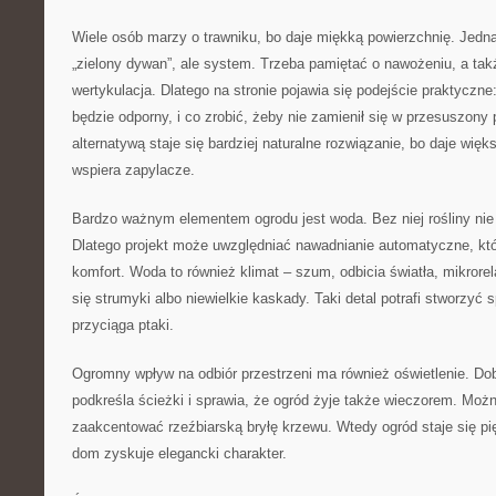
Wiele osób marzy o trawniku, bo daje miękką powierzchnię. Jednak
„zielony dywan”, ale system. Trzeba pamiętać o nawożeniu, a tak
wertykulacja. Dlatego na stronie pojawia się podejście praktyczne:
będzie odporny, i co zrobić, żeby nie zamienił się w przesuszony 
alternatywą staje się bardziej naturalne rozwiązanie, bo daje więk
wspiera zapylacze.
Bardzo ważnym elementem ogrodu jest woda. Bez niej rośliny nie 
Dlatego projekt może uwzględniać nawadnianie automatyczne, któ
komfort. Woda to również klimat – szum, odbicia światła, mikrore
się strumyki albo niewielkie kaskady. Taki detal potrafi stworzyć 
przyciąga ptaki.
Ogromny wpływ na odbiór przestrzeni ma również oświetlenie. Dob
podkreśla ścieżki i sprawia, że ogród żyje także wieczorem. Możn
zaakcentować rzeźbiarską bryłę krzewu. Wtedy ogród staje się p
dom zyskuje elegancki charakter.