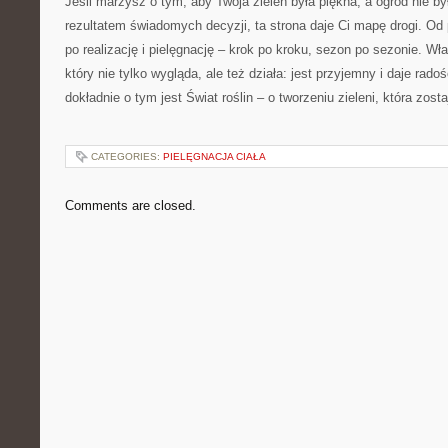
Jeśli marzysz o tym, aby Twoja zieleń była piękna, a ogród nie by
rezultatem świadomych decyzji, ta strona daje Ci mapę drogi. Od p
po realizację i pielęgnację – krok po kroku, sezon po sezonie. Wł
który nie tylko wygląda, ale też działa: jest przyjemny i daje radoś
dokładnie o tym jest Świat roślin – o tworzeniu zieleni, która zost
CATEGORIES:
PIELĘGNACJA CIAŁA
Comments are closed.