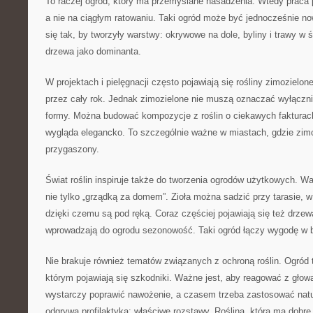
To raczej ogród, który ma przemyślane nasadzenia. Wtedy praca p
a nie na ciągłym ratowaniu. Taki ogród może być jednocześnie no
się tak, by tworzyły warstwy: okrywowe na dole, byliny i trawy w ś
drzewa jako dominanta.
W projektach i pielęgnacji często pojawiają się rośliny zimozielon
przez cały rok. Jednak zimozielone nie muszą oznaczać wyłącznie
formy. Można budować kompozycje z roślin o ciekawych fakturac
wygląda elegancko. To szczególnie ważne w miastach, gdzie zimo
przygaszony.
Świat roślin inspiruje także do tworzenia ogrodów użytkowych. W
nie tylko „grządką za domem”. Zioła można sadzić przy tarasie, w
dzięki czemu są pod ręką. Coraz częściej pojawiają się też drze
wprowadzają do ogrodu sezonowość. Taki ogród łączy wygodę w 
Nie brakuje również tematów związanych z ochroną roślin. Ogród
którym pojawiają się szkodniki. Ważne jest, aby reagować z głow
wystarczy poprawić nawożenie, a czasem trzeba zastosować natur
odgrywa profilaktyka: właściwe rozstawy. Roślina, która ma dobre 