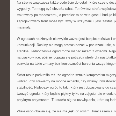
Na stronie znajdziesz także podejście do detali, które często dec
wygodny. To mogą być obrzeża rabat. To również strefa wejściow
traktowany po macoszemu, a przecież to on wita gości i buduje k
zaprojektowany front może być łatwy w utrzymaniu, jeśli zastosuje
materiały.
W ogrodach rodzinnych niezwykle ważne jest bezpieczeństwo i e
komunikacji. Rośliny nie mogą przeszkadzać w poruszaniu się, a
stabilne. Jednocześnie ogród może rosnąć razem z dziećmi. Najpi
na piaskownicę, później pojawia się potrzeba strefy dla nastolatk
pozwala na takie zmiany bez konieczności burzenia wszystkiego
Świat roślin podkreśla też, że ogród to sztuka kompromisu międ
wybrać: czy stawiamy na mocne akcenty, czy wolimy inwestować
stabilność. Najlepszy ogród to taki, który jest dopasowany do cz
tworzyć ogrodu, który będzie piękny tylko na zdjęciu, ale w codzi
przykrym przymusem. Tu stawia się na rozwiązania, które są ładn
Wiele osób obawia się, że nie ma „ręki do roślin”. Tymczasem su