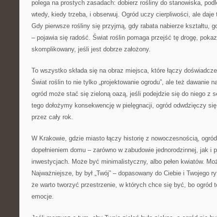
polega na prostych zasadach: dobierz rośliny do stanowiska, podle
wtedy, kiedy trzeba, i obserwuj. Ogród uczy cierpliwości, ale daje
Gdy pierwsze rośliny się przyjmą, gdy rabata nabierze kształtu, g
– pojawia się radość. Świat roślin pomaga przejść tę drogę, poka
skomplikowany, jeśli jest dobrze założony.
To wszystko składa się na obraz miejsca, które łączy doświadczen
Świat roślin to nie tylko „projektowanie ogrodu”, ale też dawanie 
ogród może stać się zieloną oazą, jeśli podejdzie się do niego z 
tego dołożymy konsekwencję w pielęgnacji, ogród odwdzięczy s
przez cały rok.
W Krakowie, gdzie miasto łączy historię z nowoczesnością, ogr
dopełnieniem domu – zarówno w zabudowie jednorodzinnej, jak i
inwestycjach. Może być minimalistyczny, albo pełen kwiatów. Mo
Najważniejsze, by był „Twój” – dopasowany do Ciebie i Twojego ry
że warto tworzyć przestrzenie, w których chce się być, bo ogród to
emocje.