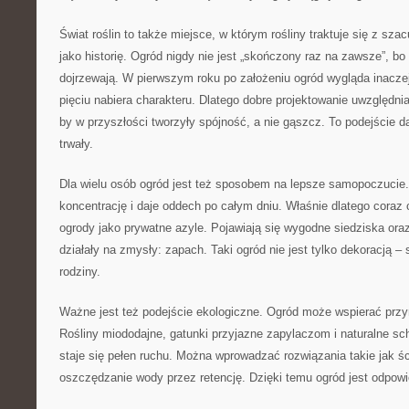
Świat roślin to także miejsce, w którym rośliny traktuje się z sza
jako historię. Ogród nigdy nie jest „skończony raz na zawsze”, bo 
dojrzewają. W pierwszym roku po założeniu ogród wygląda inaczej 
pięciu nabiera charakteru. Dlatego dobre projektowanie uwzględnia
by w przyszłości tworzyły spójność, a nie gąszcz. To podejście da
trwały.
Dla wielu osób ogród jest też sposobem na lepsze samopoczucie.
koncentrację i daje oddech po całym dniu. Właśnie dlatego coraz c
ogrody jako prywatne azyle. Pojawiają się wygodne siedziska oraz
działały na zmysły: zapach. Taki ogród nie jest tylko dekoracją – 
rodziny.
Ważne jest też podejście ekologiczne. Ogród może wspierać przyr
Rośliny miododajne, gatunki przyjazne zapylaczom i naturalne sch
staje się pełen ruchu. Można wprowadzać rozwiązania takie jak ś
oszczędzanie wody przez retencję. Dzięki temu ogród jest odpowi