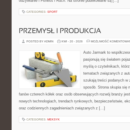
odżywianie i Fitness i Ruch. Na stronie publikowane są […]
CATEGORIES:
SPORT
PRZEMYSŁ I PRODUKCJA
POSTED BY ADMIN
KWI - 20 - 2026
MOŻLIWOŚĆ KOMENTOWA
Auto Jarmark to współczesn
pasjonują się światem poja
myślą o czytelnikach, któr
tematach związanych z aut
szukają treści podanych w 
sposób. Strona skupia się 
fanów czterech kółek oraz osób obserwujących rozwój branży jest
nowych technologiach, trendach rynkowych, bezpieczeństwie, ekol
oraz codziennych zagadnieniach związanych z […]
CATEGORIES:
MEKSYK