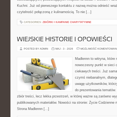
Kuchni. Już od pierwszego kontaktu z nazwą można odnieść wraże
czytelność połączoną z kulinarnością. To nie […]
CATEGORIES:
ZBIÓRKI I KAMPANIE CHARYTATYWNE
WIEJSKIE HISTORIE I OPOWIEŚCI
POSTED BY ADMIN
MAJ - 3 - 2026
MOŻLIWOŚĆ KOMENTOWAN
Madlennn to witryna, które
nowoczesny punkt w sieci 
ciekawych treści. Już sama
czymś niebanalnym, dlateg
uwagę użytkowników, którzy
do prezentowania tematów. 
zbiór treści, lecz lekka przestrzeń, w której ważne są zarówno wy
publikowanych materiałów. Nowości na stronie: Życie Codzienne 
Strona Madlennn […]