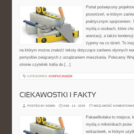
Portal poświęcony projektow
przestrzeń, w którym zaint
praktycznym spojrzeniem. S
myślą o osobach, które chcą
aranżacji, a także tendencj
żyjemy na co dzień. To ins
na którym można znaleźć teksty dotyczące zarówno słynnych reali
pomysłów związanych z urządzaniem mieszkania. Polecamy Wnętr
stronie czytelnik trafia do […]
CATEGORIES:
KONFUCJANIZM
CIEKAWOSTKI I FAKTY
POSTED BY ADMIN
KWI - 14 - 2026
MOŻLIWOŚĆ KOMENTOWA
Pakawilkolaka to miejsce, k
myślą o miłośnikach psów. 
wskazówek, w którym użytk