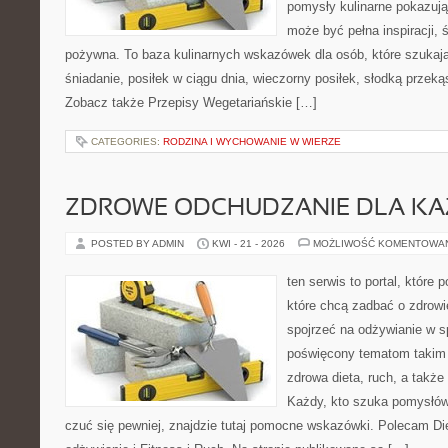
pomysły kulinarne pokazują
może być pełna inspiracji, 
pożywna. To baza kulinarnych wskazówek dla osób, które szukaj
śniadanie, posiłek w ciągu dnia, wieczorny posiłek, słodką przek
Zobacz także Przepisy Wegetariańskie […]
CATEGORIES:
RODZINA I WYCHOWANIE W WIERZE
ZDROWE ODCHUDZANIE DLA K
POSTED BY ADMIN
KWI - 21 - 2026
MOŻLIWOŚĆ KOMENTOWA
ten serwis to portal, które
które chcą zadbać o zdrowi
spojrzeć na odżywianie w s
poświęcony tematom takim 
zdrowa dieta, ruch, a takż
Każdy, kto szuka pomysłów, 
czuć się pewniej, znajdzie tutaj pomocne wskazówki. Polecam D