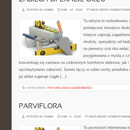
POSTED BY ADMIN
KWI - 10 - 2026
MOŻLIWOŚĆ KOMENTOWA
Ta witryna to rozbudowany 
poświęcony tematyce okulis
miejsce zajmują zagadnieni
okulisty, specjalisty od ba
na pierwszy rzut oka widać,
przygotowana z myślą o czy
koncentrują się zarówno na codziennym komforcie widzenia, jak 
wychwytywaniu zaburzeń. Serwis łączy w sobie cechy poradnika o
jej układ sugeruje ciągłe […]
CATEGORIES:
PSYCHOLOGIA CODZIENNOŚCI
PARVIFLORA
POSTED BY ADMIN
KWI - 8 - 2026
MOŻLIWOŚĆ KOMENTOWAN
Ta przestrzeń internetowa t