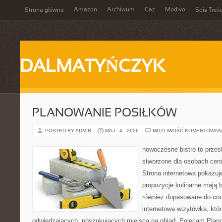
Amazon
Archiwum
Gaz
Modivo
Strona główna
Spis Treśc
DALMATYŃCZYK
PLANOWANIE POSIŁKÓW
POSTED BY ADMIN
MAJ - 4 - 2026
MOŻLIWOŚĆ KOMENTOWAN
nowoczesne bistro to przest
stworzone dla osobach cen
Strona internetowa pokazuje
propozycje kulinarne mają b
również dopasowane do cod
internetowa wizytówka, któ
odwiedzających, poszukujących miejsca na obiad. Polecam Plano