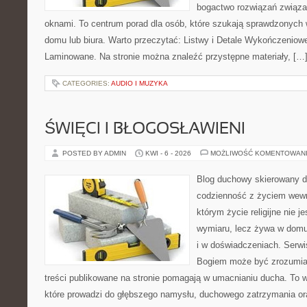
bogactwo rozwiązań związa
oknami. To centrum porad dla osób, które szukają sprawdzonyc
domu lub biura. Warto przeczytać: Listwy i Detale Wykończeniowe
Laminowane. Na stronie można znaleźć przystępne materiały, […
CATEGORIES:
AUDIO I MUZYKA
ŚWIĘCI I BŁOGOSŁAWIENI
POSTED BY ADMIN
KWI - 6 - 2026
MOŻLIWOŚĆ KOMENTOWAN
Blog duchowy skierowany do 
codzienność z życiem wewn
którym życie religijne nie 
wymiaru, lecz żywa w domu
i w doświadczeniach. Serwi
Bogiem może być zrozumiał
treści publikowane na stronie pomagają w umacnianiu ducha. To wa
które prowadzi do głębszego namysłu, duchowego zatrzymania ora