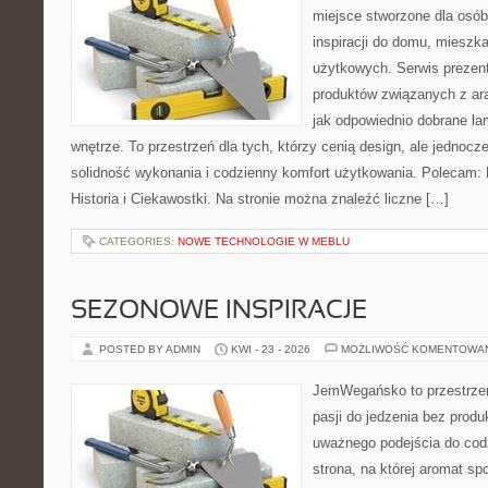
miejsce stworzone dla osób
inspiracji do domu, mieszka
użytkowych. Serwis prezen
produktów związanych z ara
jak odpowiednio dobrane la
wnętrze. To przestrzeń dla tych, którzy cenią design, ale jednoc
solidność wykonania i codzienny komfort użytkowania. Polecam: Hi
Historia i Ciekawostki. Na stronie można znaleźć liczne […]
CATEGORIES:
NOWE TECHNOLOGIE W MEBLU
SEZONOWE INSPIRACJE
POSTED BY ADMIN
KWI - 23 - 2026
MOŻLIWOŚĆ KOMENTOWA
JemWegańsko to przestrzeń
pasji do jedzenia bez prod
uważnego podejścia do cod
strona, na której aromat spo