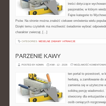
treści dotyczące wychowania
pasjonatów, w którym wiedz
Fajne kategorie to Wychowa
Psów. Na stronie można znaleźć ciekawe omówienia wielu popular
Dzięki temu czytelnik ma możliwość świadomie wybrać odpowiedn
charakter zwierząt, […]
CATEGORIES:
WESELNE ZABAWY I ATRAKCJE
PARZENIE KAWY
POSTED BY ADMIN
KWI - 12 - 2026
MOŻLIWOŚĆ KOMENTOWA
ten portal to przestrzeń, w 
herbatą, a zamiłowanie do
zamienia się w użyteczne w
solidną porcję wiadomości. 
stworzony dla entuzjastów
osób ceniących rozgrzewają