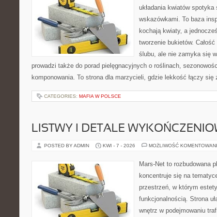
układania kwiatów spotyka 
wskazówkami. To baza inspir
kochają kwiaty, a jednocześ
tworzenie bukietów. Całość
ślubu, ale nie zamyka się w
prowadzi także do porad pielęgnacyjnych o roślinach, sezonowośc
komponowania. To strona dla marzycieli, gdzie lekkość łączy się
CATEGORIES:
MAFIA W POLSCE
LISTWY I DETALE WYKOŃCZENI
POSTED BY ADMIN
KWI - 7 - 2026
MOŻLIWOŚĆ KOMENTOWAN
Mars-Net to rozbudowana pl
koncentruje się na tematyce
przestrzeń, w którym estet
funkcjonalnością. Strona u
wnętrz w podejmowaniu traf