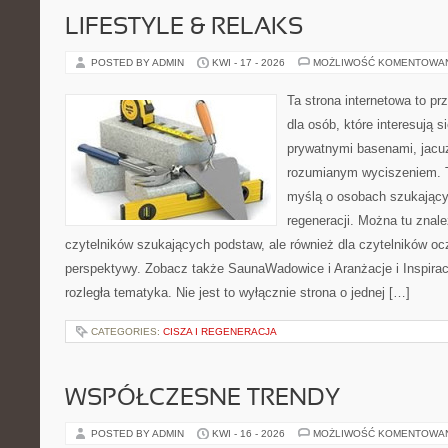
LIFESTYLE & RELAKS
POSTED BY ADMIN
KWI - 17 - 2026
MOŻLIWOŚĆ KOMENTOWA
Ta strona internetowa to pr
dla osób, które interesują s
prywatnymi basenami, jacu
rozumianym wyciszeniem. T
myślą o osobach szukającyc
regeneracji. Można tu znal
czytelników szukających podstaw, ale również dla czytelników o
perspektywy. Zobacz także SaunaWadowice i Aranżacje i Inspiracj
rozległa tematyka. Nie jest to wyłącznie strona o jednej […]
CATEGORIES:
CISZA I REGENERACJA
WSPÓŁCZESNE TRENDY
POSTED BY ADMIN
KWI - 16 - 2026
MOŻLIWOŚĆ KOMENTOWA