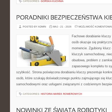
CATEGORIES:
GÓRSKA KUCHNIA
PORADNIKI BEZPIECZEŃSTWA K
POSTED BY ADMIN
MAJ - 21 - 2026
MOŻLIWOŚĆ KOMENTOWA
Fachowe dorabianie kluczy t
osób okazuje się praktycz
momencie. Zgubiony klucz 
kluczyk samochodowy, niedz
obudowa, problem z zamkie
zapasowego kompletu to syt
szybkość. Strona poświęcona dorabianiu kluczy prezentuje konkre
osób, które szukają doświadczonego punktu zajmującego się klu
samochodowymi oraz usługami związanymi z codziennym bezpie
CATEGORIES:
HISTORIA MAREK ROWEROWYCH
NOWINKI ZE ŚWIATA ROBOTYKI