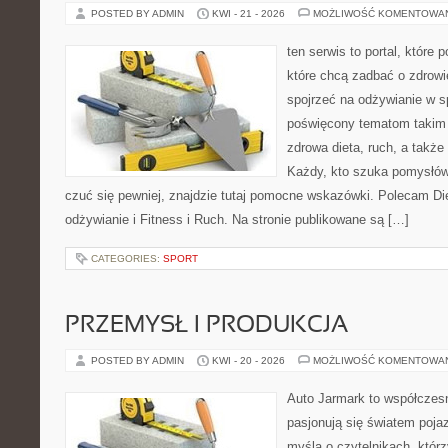
POSTED BY ADMIN
KWI - 21 - 2026
MOŻLIWOŚĆ KOMENTOWA
ten serwis to portal, które
które chcą zadbać o zdrowi
spojrzeć na odżywianie w s
poświęcony tematom takim 
zdrowa dieta, ruch, a takż
Każdy, kto szuka pomysłów, 
czuć się pewniej, znajdzie tutaj pomocne wskazówki. Polecam D
odżywianie i Fitness i Ruch. Na stronie publikowane są […]
CATEGORIES:
SPORT
PRZEMYSŁ I PRODUKCJA
POSTED BY ADMIN
KWI - 20 - 2026
MOŻLIWOŚĆ KOMENTOWA
Auto Jarmark to współczesn
pasjonują się światem poja
myślą o czytelnikach, któr