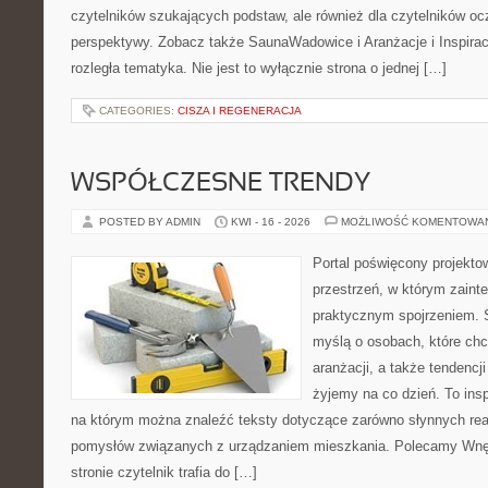
czytelników szukających podstaw, ale również dla czytelników o
perspektywy. Zobacz także SaunaWadowice i Aranżacje i Inspiracj
rozległa tematyka. Nie jest to wyłącznie strona o jednej […]
CATEGORIES:
CISZA I REGENERACJA
WSPÓŁCZESNE TRENDY
POSTED BY ADMIN
KWI - 16 - 2026
MOŻLIWOŚĆ KOMENTOWA
Portal poświęcony projektow
przestrzeń, w którym zaint
praktycznym spojrzeniem. S
myślą o osobach, które chcą
aranżacji, a także tendencj
żyjemy na co dzień. To ins
na którym można znaleźć teksty dotyczące zarówno słynnych reali
pomysłów związanych z urządzaniem mieszkania. Polecamy Wnętr
stronie czytelnik trafia do […]