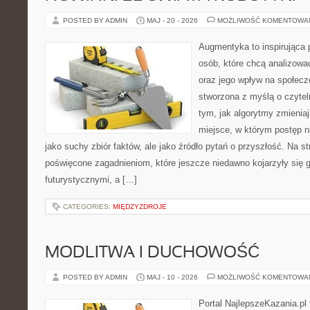
POSTED BY ADMIN
MAJ - 20 - 2026
MOŻLIWOŚĆ KOMENTOWA
Augmentyka to inspirująca p
osób, które chcą analizowa
oraz jego wpływ na społecz
stworzona z myślą o czyteln
tym, jak algorytmy zmienia
miejsce, w którym postęp ni
jako suchy zbiór faktów, ale jako źródło pytań o przyszłość. Na s
poświęcone zagadnieniom, które jeszcze niedawno kojarzyły się g
futurystycznymi, a […]
CATEGORIES:
MIĘDZYZDROJE
MODLITWA I DUCHOWOŚĆ
POSTED BY ADMIN
MAJ - 10 - 2026
MOŻLIWOŚĆ KOMENTOWA
Portal NajlepszeKazania.pl