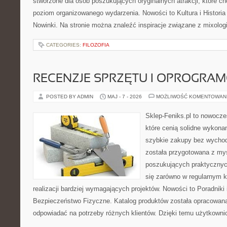
stworzone dla osób poszukujących oryginalnych atrakcji, które 
poziom organizowanego wydarzenia. Nowości to Kultura i Historia 
Nowinki. Na stronie można znaleźć inspiracje związane z mixolog
CATEGORIES:
FILOZOFIA
RECENZJE SPRZĘTU I OPROGRA
POSTED BY ADMIN
MAJ - 7 - 2026
MOŻLIWOŚĆ KOMENTOWAN
Sklep-Feniks.pl to nowocze
które cenią solidne wykonan
szybkie zakupy bez wychod
została przygotowana z my
poszukujących praktycznyc
się zarówno w regularnym k
realizacji bardziej wymagających projektów. Nowości to Poradniki i 
Bezpieczeństwo Fizyczne. Katalog produktów została opracowana
odpowiadać na potrzeby różnych klientów. Dzięki temu użytkown