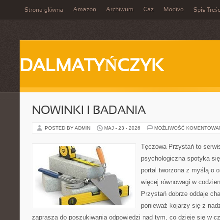
Amazon
Archiwum
Gaz
Modivo
Strona główna
Spis Treśc
DALMATYŃCZYK
NOWINKI I BADANIA
POSTED BY ADMIN
MAJ - 23 - 2026
MOŻLIWOŚĆ KOMENTOWA
Tęczowa Przystań to serwi
psychologiczna spotyka się
portal tworzona z myślą o 
więcej równowagi w codzie
Przystań dobrze oddaje cha
ponieważ kojarzy się z nadz
zaprasza do poszukiwania odpowiedzi nad tym, co dzieje się w c