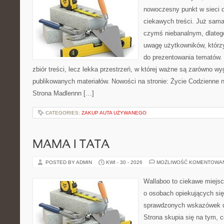
nowoczesny punkt w sieci 
ciekawych treści. Już sama
czymś niebanalnym, dlateg
uwagę użytkowników, którzy
do prezentowania tematów. 
zbiór treści, lecz lekka przestrzeń, w której ważne są zarówno wy
publikowanych materiałów. Nowości na stronie: Życie Codzienne 
Strona Madlennn […]
CATEGORIES:
ZAKUP AUTA UŻYWANEGO
MAMA I TATA
POSTED BY ADMIN
KWI - 30 - 2026
MOŻLIWOŚĆ KOMENTOWA
Wallaboo to ciekawe miejsc
o osobach opiekujących się
sprawdzonych wskazówek 
Strona skupia się na tym, 