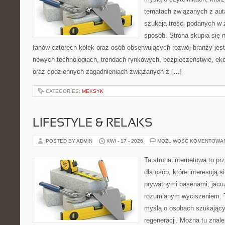
tematach związanych z aut
szukają treści podanych w 
sposób. Strona skupia się 
fanów czterech kółek oraz osób obserwujących rozwój branży jest
nowych technologiach, trendach rynkowych, bezpieczeństwie, ekol
oraz codziennych zagadnieniach związanych z […]
CATEGORIES:
MEKSYK
LIFESTYLE & RELAKS
POSTED BY ADMIN
KWI - 17 - 2026
MOŻLIWOŚĆ KOMENTOWA
Ta strona internetowa to pr
dla osób, które interesują s
prywatnymi basenami, jacu
rozumianym wyciszeniem. T
myślą o osobach szukającyc
regeneracji. Można tu znal