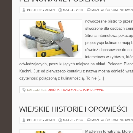
POSTED BY ADMIN
MAJ - 4 - 2026
MOŻLIWOŚĆ KOMENTOWAN
nowoczesne bistro to przest
stworzone dla osobach cen
Strona internetowa pokazuje
propozycje kulinarne mają b
również dopasowane do cod
internetowa wizytówka, któ
odwiedzających, poszukujących miejsca na obiad. Polecam Plano
Kuchni. Już od pierwszego kontaktu z nazwą można odnieść wraże
czytelność połączoną z kulinarnością. To nie […]
CATEGORIES:
ZBIÓRKI I KAMPANIE CHARYTATYWNE
WIEJSKIE HISTORIE I OPOWIEŚCI
POSTED BY ADMIN
MAJ - 3 - 2026
MOŻLIWOŚĆ KOMENTOWAN
Madlennn to witryna, które