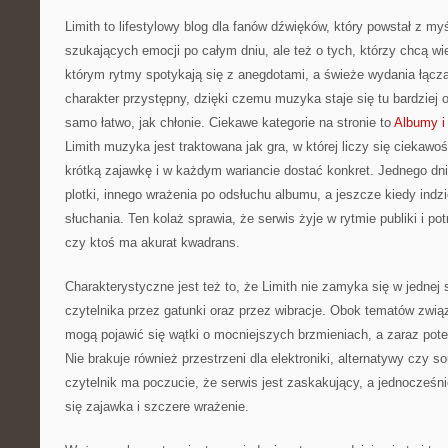
Limith to lifestylowy blog dla fanów dźwięków, który powstał z my
szukających emocji po całym dniu, ale też o tych, którzy chcą wi
którym rytmy spotykają się z anegdotami, a świeże wydania łącz
charakter przystępny, dzięki czemu muzyka staje się tu bardziej o
samo łatwo, jak chłonie. Ciekawe kategorie na stronie to
Albumy i
Limith muzyka jest traktowana jak gra, w której liczy się ciekawoś
krótką zajawkę i w każdym wariancie dostać konkret. Jednego dn
plotki, innego wrażenia po odsłuchu albumu, a jeszcze kiedy indz
słuchania. Ten kolaż sprawia, że serwis żyje w rytmie publiki i po
czy ktoś ma akurat kwadrans.
Charakterystyczne jest też to, że Limith nie zamyka się w jednej 
czytelnika przez gatunki oraz przez wibracje. Obok tematów zwią
mogą pojawić się wątki o mocniejszych brzmieniach, a zaraz pot
Nie brakuje również przestrzeni dla elektroniki, alternatywy czy 
czytelnik ma poczucie, że serwis jest zaskakujący, a jednocześni
się zajawka i szczere wrażenie.