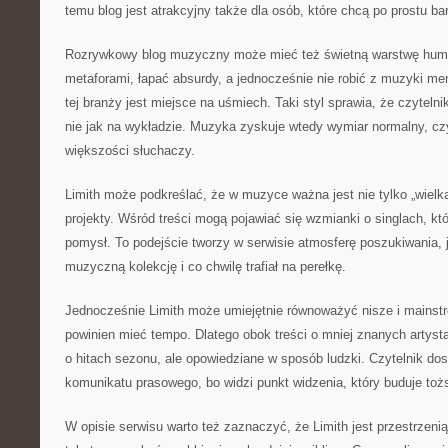
temu blog jest atrakcyjny także dla osób, które chcą po prostu ba
Rozrywkowy blog muzyczny może mieć też świetną warstwę humo
metaforami, łapać absurdy, a jednocześnie nie robić z muzyki m
tej branży jest miejsce na uśmiech. Taki styl sprawia, że czytelni
nie jak na wykładzie. Muzyka zyskuje wtedy wymiar normalny, czyl
większości słuchaczy.
Limith może podkreślać, że w muzyce ważna jest nie tylko „wielka
projekty. Wśród treści mogą pojawiać się wzmianki o singlach, kt
pomysł. To podejście tworzy w serwisie atmosferę poszukiwania, j
muzyczną kolekcję i co chwilę trafiał na perełkę.
Jednocześnie Limith może umiejętnie równoważyć nisze i mainst
powinien mieć tempo. Dlatego obok treści o mniej znanych artyst
o hitach sezonu, ale opowiedziane w sposób ludzki. Czytelnik dos
komunikatu prasowego, bo widzi punkt widzenia, który buduje to
W opisie serwisu warto też zaznaczyć, że Limith jest przestrzeni