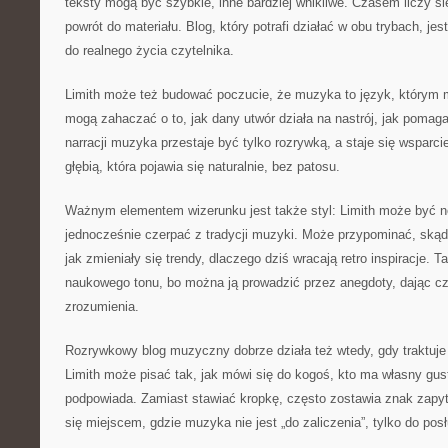
teksty mogą być szybkie, inne bardziej wnikliwe. Czasem liczy s
powrót do materiału. Blog, który potrafi działać w obu trybach, je
do realnego życia czytelnika.
Limith może też budować poczucie, że muzyka to język, którym m
mogą zahaczać o to, jak dany utwór działa na nastrój, jak pomaga
narracji muzyka przestaje być tylko rozrywką, a staje się wsparcie
głębią, która pojawia się naturalnie, bez patosu.
Ważnym elementem wizerunku jest także styl: Limith może być 
jednocześnie czerpać z tradycji muzyki. Może przypominać, skąd
jak zmieniały się trendy, dlaczego dziś wracają retro inspiracje.
naukowego tonu, bo można ją prowadzić przez anegdoty, dając c
zrozumienia.
Rozrywkowy blog muzyczny dobrze działa też wtedy, gdy traktuje 
Limith może pisać tak, jak mówi się do kogoś, kto ma własny gust
podpowiada. Zamiast stawiać kropkę, często zostawia znak zapyta
się miejscem, gdzie muzyka nie jest „do zaliczenia”, tylko do pos