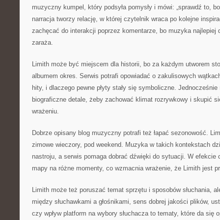
muzyczny kumpel, który podsyła pomysły i mówi: „sprawdź to, bo
narracja tworzy relację, w której czytelnik wraca po kolejne inspi
zachęcać do interakcji poprzez komentarze, bo muzyka najlepiej d
zaraża.
Limith może być miejscem dla historii, bo za każdym utworem st
albumem okres. Serwis potrafi opowiadać o zakulisowych wątkach
hity, i dlaczego pewne płyty stały się symboliczne. Jednocześnie
biograficzne detale, żeby zachować klimat rozrywkowy i skupić si
wrażeniu.
Dobrze opisany blog muzyczny potrafi też łapać sezonowość. Lim
zimowe wieczory, pod weekend. Muzyka w takich kontekstach dzi
nastroju, a serwis pomaga dobrać dźwięki do sytuacji. W efekcie
mapy na różne momenty, co wzmacnia wrażenie, że Limith jest p
Limith może też poruszać temat sprzętu i sposobów słuchania, ale
między słuchawkami a głośnikami, sens dobrej jakości plików, us
czy wpływ platform na wybory słuchacza to tematy, które da się o