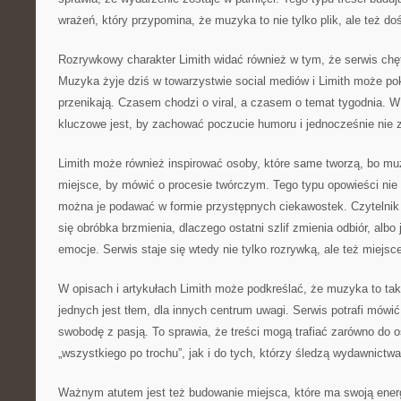
wrażeń, który przypomina, że muzyka to nie tylko plik, ale też do
Rozrywkowy charakter Limith widać również w tym, że serwis chę
Muzyka żyje dziś w towarzystwie social mediów i Limith może pok
przenikają. Czasem chodzi o viral, a czasem o temat tygodnia.
kluczowe jest, by zachować poczucie humoru i jednocześnie nie 
Limith może również inspirować osoby, które same tworzą, bo mu
miejsce, by mówić o procesie twórczym. Tego typu opowieści ni
można je podawać w formie przystępnych ciekawostek. Czytelnik 
się obróbka brzmienia, dlaczego ostatni szlif zmienia odbiór, albo
emocje. Serwis staje się wtedy nie tylko rozrywką, ale też miejsc
W opisach i artykułach Limith może podkreślać, że muzyka to tak
jednych jest tłem, dla innych centrum uwagi. Serwis potrafi mówić
swobodę z pasją. To sprawia, że treści mogą trafiać zarówno do o
„wszystkiego po trochu”, jak i do tych, którzy śledzą wydawnictwa
Ważnym atutem jest też budowanie miejsca, które ma swoją energ