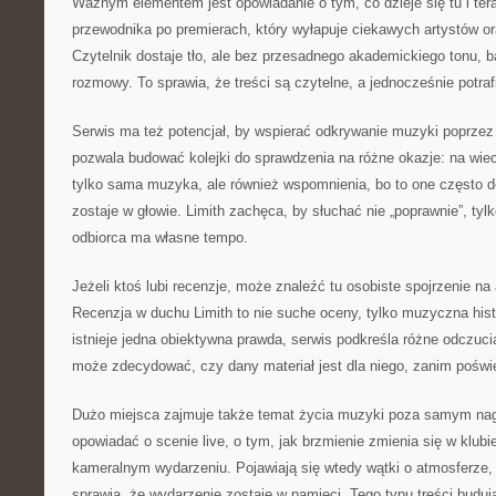
Ważnym elementem jest opowiadanie o tym, co dzieje się tu i tera
przewodnika po premierach, który wyłapuje ciekawych artystów o
Czytelnik dostaje tło, ale bez przesadnego akademickiego tonu, b
rozmowy. To sprawia, że treści są czytelne, a jednocześnie potrafi
Serwis ma też potencjał, by wspierać odkrywanie muzyki poprzez 
pozwala budować kolejki do sprawdzenia na różne okazje: na wiecz
tylko sama muzyka, ale również wspomnienia, bo to one często d
zostaje w głowie. Limith zachęca, by słuchać nie „poprawnie”, tylk
odbiorca ma własne tempo.
Jeżeli ktoś lubi recenzje, może znaleźć tu osobiste spojrzenie na a
Recenzja w duchu Limith to nie suche oceny, tylko muzyczna his
istnieje jedna obiektywna prawda, serwis podkreśla różne odczuci
może zdecydować, czy dany materiał jest dla niego, zanim poświ
Dużo miejsca zajmuje także temat życia muzyki poza samym nag
opowiadać o scenie live, o tym, jak brzmienie zmienia się w klubie
kameralnym wydarzeniu. Pojawiają się wtedy wątki o atmosferze, 
sprawia, że wydarzenie zostaje w pamięci. Tego typu treści budują