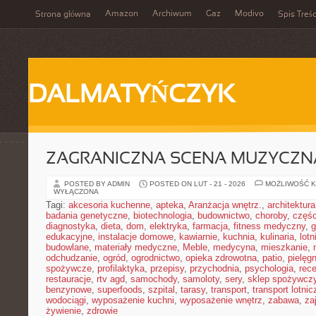
Amazon
Archiwum
Gaz
Modivo
Strona główna
Spis Treśc
DALMATYŃCZYK
ZAGRANICZNA SCENA MUZYCZN
POSTED BY ADMIN
POSTED ON LUT - 21 - 2026
MOŻLIWOŚĆ 
WYŁĄCZONA
Tagi:
akcesoria kuchenne
,
apteka
,
Aranżacja wnętrz.
,
architektura
badania genetyczne
,
biotechnologia
,
budownictwo
,
choroby
,
częś
diagnostyka
,
dieta
,
dom
,
elektryka
,
farmacja
,
fitness medyczny
,
g
edukacyjne
,
instalacje domowe
,
kawiarnie
,
kuchnia
,
kulinaria
,
lot
budowlane
,
materiały medyczne
,
Meble
,
medycyna
,
mieszkanie
,
odchudzanie
,
ogród
,
ogrodnictwo
,
opieka zdrowotna
,
patio
,
pielęgn
spożywcze
,
profilaktyka
,
przepisy
,
przychodnia
,
psychologia
,
rece
restauracje
,
rtv agd
,
samochody
,
samoloty
,
sery
,
sklep spożywcz
benzynowe
,
superfoods
,
szpital
,
tarasy
,
transport
,
transport lotnic
wodociągi
,
wyposażenie kuchni
,
wyposażenie wnętrz
,
zabawa
,
za
żywienie
,
zdrowie