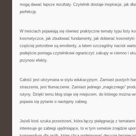
mogą dawać lepsze rezultaty. Czytelnik dostaje inspiracje, jak dba
perfekcję.
W treściach pojawiają się również praktyczne tematy typu listy ko
kosmetyczce, jak zbudować fundamenty, jak dobierać kosmetyki d
częściej potrzebne są emolienty, a latem szczególny nacisk wart
podejście pomaga czytelnikowi ograniczyć zakupy w ciemno i sku
przynosi efekty.
Całość jest utrzymana w stylu edukacyjnym. Zamiast pustych has
straszenia, jest tłumaczenie. Zamiast jednego „magicznego” prod
rutyny. Dzięki temu blog staje się miejscem, do którego można w
pojawia się pytanie o następny zabieg.
Jeżeli ktoś szuka przestrzeni, która łączy pielęgnację z tematami
interesuje go zabiegi ujędrniające, to w tym serwisie znajdzie u
kompendium dla osób, które chcą podejmować decyzje bezpieczn