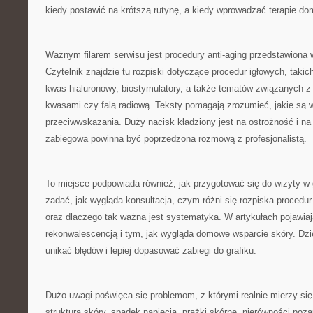
kiedy postawić na krótszą rutynę, a kiedy wprowadzać terapie d
Ważnym filarem serwisu jest procedury anti-aging przedstawiona
Czytelnik znajdzie tu rozpiski dotyczące procedur igłowych, takic
kwas hialuronowy, biostymulatory, a także tematów związanych z 
kwasami czy falą radiową. Teksty pomagają zrozumieć, jakie są 
przeciwwskazania. Duży nacisk kładziony jest na ostrożność i na
zabiegowa powinna być poprzedzona rozmową z profesjonalistą.
To miejsce podpowiada również, jak przygotować się do wizyty w g
zadać, jak wygląda konsultacja, czym różni się rozpiska procedur
oraz dlaczego tak ważna jest systematyka. W artykułach pojawiaj
rekonwalescencją i tym, jak wygląda domowe wsparcie skóry. Dzi
unikać błędów i lepiej dopasować zabiegi do grafiku.
Dużo uwagi poświęca się problemom, z którymi realnie mierzy się
struktura skóry, spadek napięcia, prążki skórne, nierówności poz