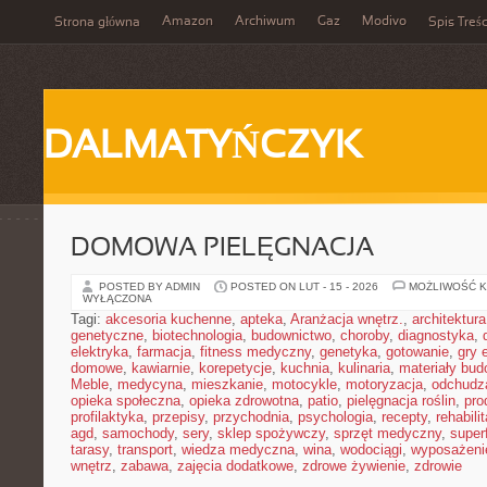
Amazon
Archiwum
Gaz
Modivo
Strona główna
Spis Treśc
DALMATYŃCZYK
DOMOWA PIELĘGNACJA
POSTED BY ADMIN
POSTED ON LUT - 15 - 2026
MOŻLIWOŚĆ 
WYŁĄCZONA
Tagi:
akcesoria kuchenne
,
apteka
,
Aranżacja wnętrz.
,
architektura
genetyczne
,
biotechnologia
,
budownictwo
,
choroby
,
diagnostyka
,
elektryka
,
farmacja
,
fitness medyczny
,
genetyka
,
gotowanie
,
gry 
domowe
,
kawiarnie
,
korepetycje
,
kuchnia
,
kulinaria
,
materiały bud
Meble
,
medycyna
,
mieszkanie
,
motocykle
,
motoryzacja
,
odchudz
opieka społeczna
,
opieka zdrowotna
,
patio
,
pielęgnacja roślin
,
pro
profilaktyka
,
przepisy
,
przychodnia
,
psychologia
,
recepty
,
rehabili
agd
,
samochody
,
sery
,
sklep spożywczy
,
sprzęt medyczny
,
super
tarasy
,
transport
,
wiedza medyczna
,
wina
,
wodociągi
,
wyposażeni
wnętrz
,
zabawa
,
zajęcia dodatkowe
,
zdrowe żywienie
,
zdrowie