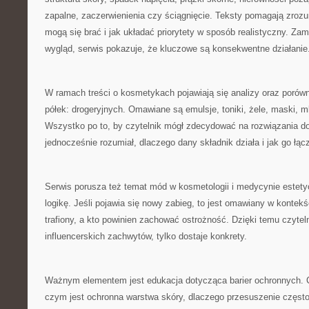
zapalne, zaczerwienienia czy ściągnięcie. Teksty pomagają zroz
mogą się brać i jak układać priorytety w sposób realistyczny. Za
wygląd, serwis pokazuje, że kluczowe są konsekwentne działanie
W ramach treści o kosmetykach pojawiają się analizy oraz porów
półek: drogeryjnych. Omawiane są emulsje, toniki, żele, maski, 
Wszystko po to, by czytelnik mógł zdecydować na rozwiązania d
jednocześnie rozumiał, dlaczego dany składnik działa i jak go łąc
Serwis porusza też temat mód w kosmetologii i medycynie estetyczn
logikę. Jeśli pojawia się nowy zabieg, to jest omawiany w kontek
trafiony, a kto powinien zachować ostrożność. Dzięki temu czyteln
influencerskich zachwytów, tylko dostaje konkrety.
Ważnym elementem jest edukacja dotycząca barier ochronnych. C
czym jest ochronna warstwa skóry, dlaczego przesuszenie często