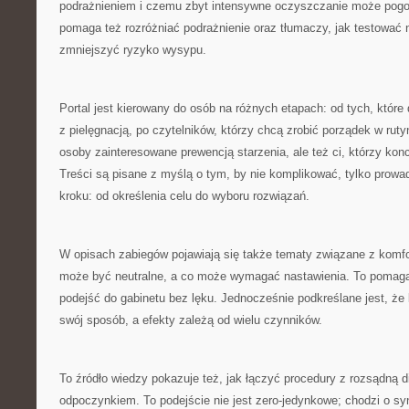
podrażnieniem i czemu zbyt intensywne oczyszczanie może pogo
pomaga też rozróżniać podrażnienie oraz tłumaczy, jak testować
zmniejszyć ryzyko wysypu.
Portal jest kierowany do osób na różnych etapach: od tych, które
z pielęgnacją, po czytelników, którzy chcą zrobić porządek w rutyn
osoby zainteresowane prewencją starzenia, ale też ci, którzy konce
Treści są pisane z myślą o tym, by nie komplikować, tylko prowad
kroku: od określenia celu do wyboru rozwiązań.
W opisach zabiegów pojawiają się także tematy związane z komf
może być neutralne, a co może wymagać nastawienia. To pomag
podejść do gabinetu bez lęku. Jednocześnie podkreślane jest, że
swój sposób, a efekty zależą od wielu czynników.
To źródło wiedzy pokazuje też, jak łączyć procedury z rozsądną d
odpoczynkiem. To podejście nie jest zero-jedynkowe; chodzi o syn