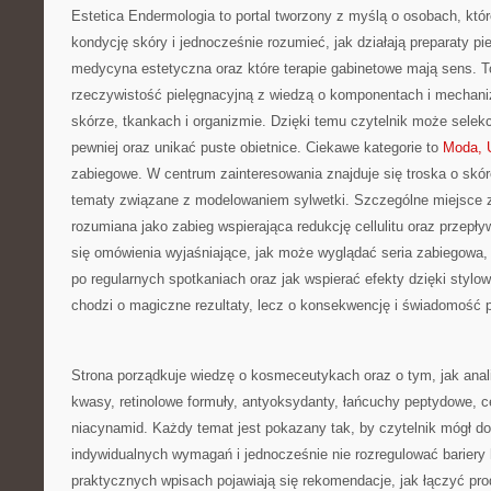
Estetica Endermologia to portal tworzony z myślą o osobach, kt
kondycję skóry i jednocześnie rozumieć, jak działają preparaty p
medycyna estetyczna oraz które terapie gabinetowe mają sens. T
rzeczywistość pielęgnacyjną z wiedzą o komponentach i mecha
skórze, tkankach i organizmie. Dzięki temu czytelnik może selek
pewniej oraz unikać puste obietnice. Ciekawe kategorie to
Moda, 
zabiegowe. W centrum zainteresowania znajduje się troska o skórę
tematy związane z modelowaniem sylwetki. Szczególne miejsce 
rozumiana jako zabieg wspierająca redukcję cellulitu oraz przepływ
się omówienia wyjaśniające, jak może wyglądać seria zabiegowa
po regularnych spotkaniach oraz jak wspierać efekty dzięki stylow
chodzi o magiczne rezultaty, lecz o konsekwencję i świadomość 
Strona porządkuje wiedzę o kosmeceutykach oraz o tym, jak ana
kwasy, retinolowe formuły, antyoksydanty, łańcuchy peptydowe, c
niacynamid. Każdy temat jest pokazany tak, by czytelnik mógł do
indywidualnych wymagań i jednocześnie nie rozregulować bariery 
praktycznych wpisach pojawiają się rekomendacje, jak łączyć pro