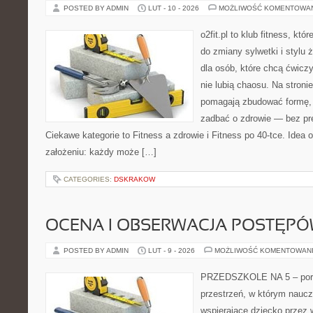
POSTED BY ADMIN
LUT - 10 - 2026
MOŻLIWOŚĆ KOMENTOWA
o2fit.pl to klub fitness, któ
do zmiany sylwetki i stylu 
dla osób, które chcą ćwicz
nie lubią chaosu. Na stronie
pomagają zbudować formę, z
zadbać o zdrowie — bez pre
Ciekawe kategorie to Fitness a zdrowie i Fitness po 40-tce. Idea o
założeniu: każdy może […]
CATEGORIES:
DSKRAKOW
OCENA I OBSERWACJA POSTĘP
POSTED BY ADMIN
LUT - 9 - 2026
MOŻLIWOŚĆ KOMENTOWAN
PRZEDSZKOLE NA 5 – porta
przestrzeń, w którym naucz
wspierające dziecko przez