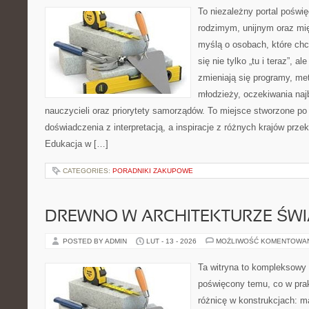
To niezależny portal poświę
rodzimym, unijnym oraz m
myślą o osobach, które chc
się nie tylko „tu i teraz”, a
zmieniają się programy, met
młodzieży, oczekiwania naj
nauczycieli oraz priorytety samorządów. To miejsce stworzone po 
doświadczenia z interpretacją, a inspiracje z różnych krajów prz
Edukacja w […]
CATEGORIES:
PORADNIKI ZAKUPOWE
DREWNO W ARCHITEKTURZE ŚWI
POSTED BY ADMIN
LUT - 13 - 2026
MOŻLIWOŚĆ KOMENTOWA
Ta witryna to kompleksowy 
poświęcony temu, co w prak
różnicę w konstrukcjach: m