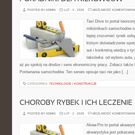
POSTED BY ADMIN
LUT - 3 - 2026
MOŻLIWOŚĆ KOMENTOWAN
Taxi Drive to portal tworzo
miłośnikach samochodów or
lepiej zrozumieć rynek usłu
którym doświadczenie spot
aut i konkretną wiedzą o t
taksówka: od wyboru auta, 
aż po spokój na drodze i sens ekonomiczny pracy. Zobacz także
Porównania samochodów. Ten serwis opisuje taxi nie jako […]
CATEGORIES:
TECHNOLOGIE I KONSTRUKCJE
CHOROBY RYBEK I ICH LECZENIE
POSTED BY ADMIN
LUT - 2 - 2026
MOŻLIWOŚĆ KOMENTOWAN
Akwa-Pro to portal akwarys
akwarystyka jest pokazana 