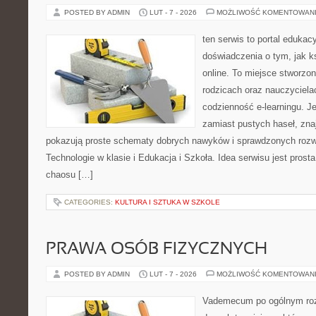
POSTED BY ADMIN
LUT - 7 - 2026
MOŻLIWOŚĆ KOMENTOWAN
ten serwis to portal edukacy
doświadczenia o tym, jak k
online. To miejsce stworzo
rodzicach oraz nauczyciela
codzienność e-learningu. Je
zamiast pustych haseł, znaj
pokazują proste schematy dobrych nawyków i sprawdzonych rozwi
Technologie w klasie i Edukacja i Szkoła. Idea serwisu jest prost
chaosu […]
CATEGORIES:
KULTURA I SZTUKA W SZKOLE
PRAWA OSÓB FIZYCZNYCH
POSTED BY ADMIN
LUT - 7 - 2026
MOŻLIWOŚĆ KOMENTOWAN
Vademecum po ogólnym roz