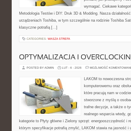
wymagać. Ciekawe kategori
Metodologia Testów i DIY: Druk 3D & Modding. Nasza działalność 
urządzeniach Toshiba, w tym szczególnie na rodzinie Toshiba Sat
klasyczne potrafią […]
CATEGORIES:
WASZA STREFA
OPTYMALIZACJA I OVERCLOCKI
POSTED BY ADMIN
LUT - 6 - 2026
MOŻLIWOŚĆ KOMENTOWAN
LAKOM to nowoczesna stro
komputerowemu oraz obsłud
które pracują nam w codzie
stworzone z myślą o osoba
trafne decyzje, a także o ty
realnego wsparcia wtedy, g
kategorie to Płyty główne i Zielony sprzęt: energooszczędność i r
którym specyfikacje potrafią zmylić, LAKOM stawia na jasność i