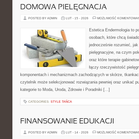
DOMOWA PIELĘGNACJA
POSTED BY ADMIN
LUT - 15 - 2026
MOŻLIWOŚĆ KOMENTOWA
Estetica Endermologia to p
osobach, które chcą świado
jednocześnie rozumieć, jak 
pielęgnacyjne, na czym po
oraz które terapie gabinet
łączy rzeczywistość pielęg
komponentach i mechanizmach zachodzących w skórze, tkankach 
czytelnik może selekcjonować rozwiązania pewniej oraz unikać pu
kategorie to Moda, Uroda, Zdrowie i Poradniki […]
CATEGORIES:
STYLE TAŃCA
FINANSOWANIE EDUKACJI
POSTED BY ADMIN
LUT - 14 - 2026
MOŻLIWOŚĆ KOMENTOWA