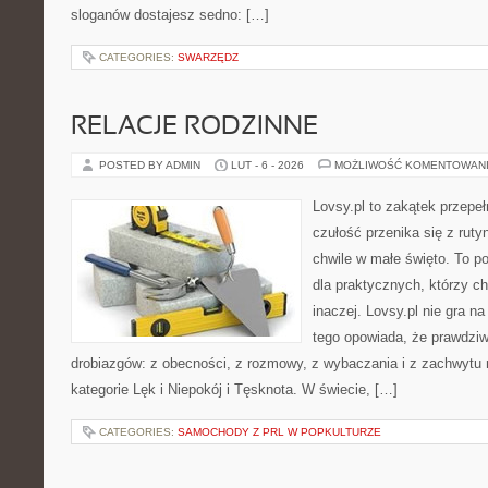
sloganów dostajesz sedno: […]
CATEGORIES:
SWARZĘDZ
RELACJE RODZINNE
POSTED BY ADMIN
LUT - 6 - 2026
MOŻLIWOŚĆ KOMENTOWAN
Lovsy.pl to zakątek przepe
czułość przenika się z ruty
chwile w małe święto. To por
dla praktycznych, którzy c
inaczej. Lovsy.pl nie gra n
tego opowiada, że prawdziw
drobiazgów: z obecności, z rozmowy, z wybaczania i z zachwytu 
kategorie Lęk i Niepokój i Tęsknota. W świecie, […]
CATEGORIES:
SAMOCHODY Z PRL W POPKULTURZE