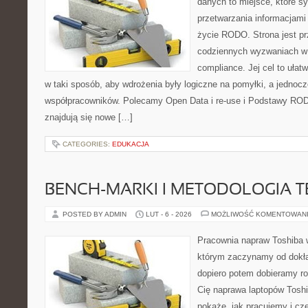
danych to miejsce, które 
przetwarzania informacjami
życie RODO. Strona jest p
codziennych wyzwaniach w 
compliance. Jej cel to ułat
w taki sposób, aby wdrożenia były logiczne na pomyłki, a jednocz
współpracowników. Polecamy Open Data i re-use i Podstawy RO
znajdują się nowe […]
CATEGORIES:
EDUKACJA
BENCH-MARKI I METODOLOGIA 
POSTED BY ADMIN
LUT - 6 - 2026
MOŻLIWOŚĆ KOMENTOWAN
Pracownia napraw Toshiba 
którym zaczynamy od dokład
dopiero potem dobieramy roz
Cię naprawa laptopów Toshi
pokaże, jak pracujemy i cz