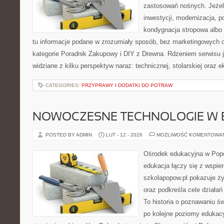
zastosowań nośnych. Jeżeli 
inwestycji, modernizacja, 
kondygnacja stropowa albo d
tu informacje podane w zrozumiały sposób, bez marketingowych 
kategorie Poradnik Zakupowy i DIY z Drewna. Rdzeniem serwisu j
widziane z kilku perspektyw naraz: technicznej, stolarskiej oraz e
CATEGORIES:
PRZYPRAWY I DODATKI DO POTRAW
NOWOCZESNE TECHNOLOGIE W 
POSTED BY ADMIN
LUT - 12 - 2026
MOŻLIWOŚĆ KOMENTOWA
Ośrodek edukacyjna w Popo
edukacja łączy się z wspie
szkolapopow.pl pokazuje ży
oraz podkreśla cele działa
To historia o poznawaniu ś
po kolejne poziomy edukac