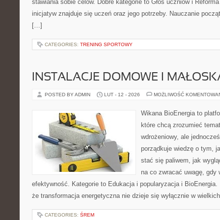
stawiania sobie celów. Dobre kategorie to Głos uczniów i Reform
inicjatyw znajduje się uczeń oraz jego potrzeby. Nauczanie począ
[…]
CATEGORIES:
TRENING SPORTOWY
INSTALACJE DOMOWE I MAŁOS
POSTED BY ADMIN
LUT - 12 - 2026
MOŻLIWOŚĆ KOMENTOWA
Wikana BioEnergia to platf
które chcą zrozumieć temat
wdrożeniowy, ale jednocześn
porządkuje wiedzę o tym, j
stać się paliwem, jak wyglą
na co zwracać uwagę, gdy 
efektywność. Kategorie to Edukacja i popularyzacja i BioEnergia. 
że transformacja energetyczna nie dzieje się wyłącznie w wielkic
CATEGORIES:
ŚREM