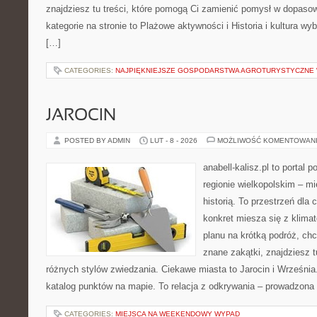
znajdziesz tu treści, które pomogą Ci zamienić pomysł w dopas
kategorie na stronie to Plażowe aktywności i Historia i kultura w
[…]
CATEGORIES:
NAJPIĘKNIEJSZE GOSPODARSTWA AGROTURYSTYCZNE
JAROCIN
POSTED BY ADMIN
LUT - 8 - 2026
MOŻLIWOŚĆ KOMENTOWAN
anabell-kalisz.pl to portal 
regionie wielkopolskim – mi
historią. To przestrzeń dla
konkret miesza się z klima
planu na krótką podróż, ch
znane zakątki, znajdziesz 
różnych stylów zwiedzania. Ciekawe miasta to Jarocin i Września.
katalog punktów na mapie. To relacja z odkrywania – prowadzona 
CATEGORIES:
MIEJSCA NA WEEKENDOWY WYPAD