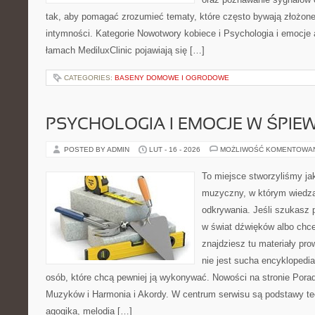
tak, aby pomagać zrozumieć tematy, które często bywają złożone
intymności. Kategorie Nowotwory kobiece i Psychologia i emocje 
łamach MediluxClinic pojawiają się […]
CATEGORIES:
BASENY DOMOWE I OGRODOWE
PSYCHOLOGIA I EMOCJE W ŚPIEW
POSTED BY ADMIN
LUT - 16 - 2026
MOŻLIWOŚĆ KOMENTOWA
To miejsce stworzyliśmy ja
muzyczny, w którym wiedza
odkrywania. Jeśli szukasz
w świat dźwięków albo chc
znajdziesz tu materiały pr
nie jest sucha encyklopedia
osób, które chcą pewniej ją wykonywać. Nowości na stronie Pora
Muzyków i Harmonia i Akordy. W centrum serwisu są podstawy te
agogika, melodia […]