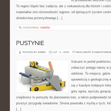
tu przewodniki ułożone czyt
To region śląski bez zadęcia, ale z ciekawością dla historii i co
materiałów stoi różnorodność regionu: od tętniących życiem centr
dziedzictwa przemysłowego […]
CATEGORIES:
OGRÓD
PUSTYNIE
POSTED BY ADMIN
LUT - 4 - 2026
MOŻLIWOŚĆ KOMENTOWAN
Vulcans to portal podróżnic
zobaczyć potęgę natury w je
odsłonie. To miejsce, gdzie
opowieścią o geologicznej e
się z każdym kolejnym kilo
góry ognia, wyrzuty gorącej
znajdziesz tu pomysły do planowania tras, a także podpowiedzi t
przeżyć przygodę świadomie. Strona powstała z myślą o tych, kt
[…]