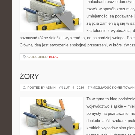
maluchach oraz o dorosłych
rozwój w sposób zrozumiały
umiejętności są podawane 
zajęcia zamieniają się w sa
kształcenie z wyobraźnią,
poznawać różne ścieżki i wybierać to, co najbardziej wciąga. Pole
Główną ideą jest stworzenie spokojnej przestrzeni, w której ćwic
CATEGORIES:
BLOG
ŻORY
POSTED BY ADMIN
LUT - 4 - 2026
MOŻLIWOŚĆ KOMENTOWAN
Ta witryna to blog podróżn
województwo śląskie – mie
pomysły na poznawanie mie
dookoła. Jeśli szukasz pra
krótkich wypadów albo planó