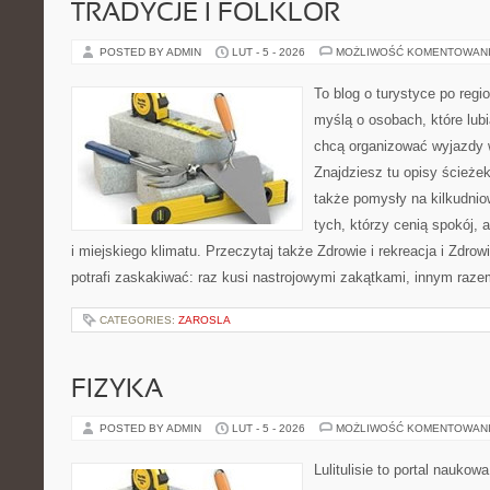
TRADYCJE I FOLKLOR
POSTED BY ADMIN
LUT - 5 - 2026
MOŻLIWOŚĆ KOMENTOWAN
To blog o turystyce po regi
myślą o osobach, które lubi
chcą organizować wyjazdy
Znajdziesz tu opisy ścieżek
także pomysły na kilkudnio
tych, którzy cenią spokój, 
i miejskiego klimatu. Przeczytaj także Zdrowie i rekreacja i Zdrow
potrafi zaskakiwać: raz kusi nastrojowymi zakątkami, innym raz
CATEGORIES:
ZAROSLA
FIZYKA
POSTED BY ADMIN
LUT - 5 - 2026
MOŻLIWOŚĆ KOMENTOWAN
Lulitulisie to portal nauko