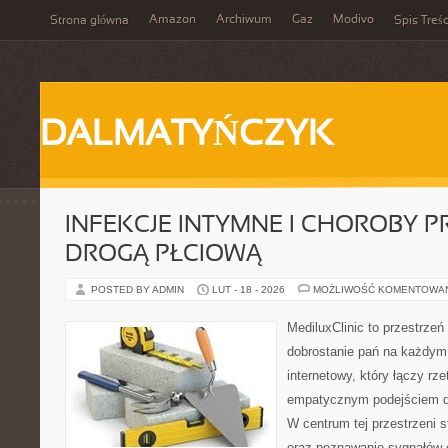
Amazon
Archiwum
Gaz
Modivo
Strona główna
Spis Treśc
DALMATYŃCZYK
INFEKCJE INTYMNE I CHOROBY 
DROGĄ PŁCIOWĄ
POSTED BY ADMIN
LUT - 18 - 2026
MOŻLIWOŚĆ KOMENTOWA
MediluxClinic to przestrzeń
dobrostanie pań na każdym e
internetowy, który łączy rz
empatycznym podejściem d
W centrum tej przestrzeni 
oraz poznawanie sygnałów 