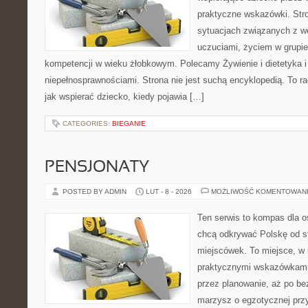
praktyczne wskazówki. Stro
sytuacjach związanych z w
uczuciami, życiem w grupi
kompetencji w wieku żłobkowym. Polecamy Żywienie i dietetyka i 
niepełnosprawnościami. Strona nie jest suchą encyklopedią. To 
jak wspierać dziecko, kiedy pojawia […]
CATEGORIES:
BIEGANIE
PENSJONATY
POSTED BY ADMIN
LUT - 8 - 2026
MOŻLIWOŚĆ KOMENTOWAN
Ten serwis to kompas dla o
chcą odkrywać Polskę od s
miejscówek. To miejsce, w 
praktycznymi wskazówkami 
przez planowanie, aż po be
marzysz o egzotycznej przy