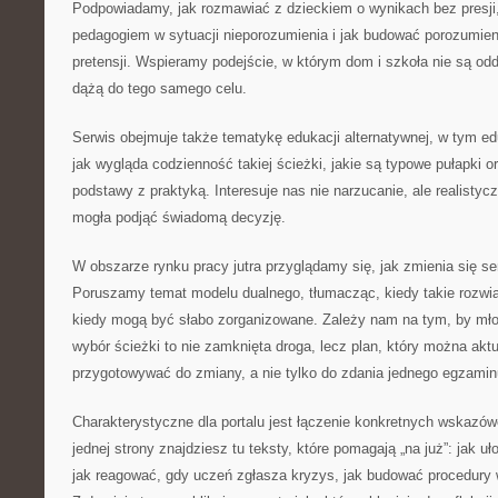
Podpowiadamy, jak rozmawiać z dzieckiem o wynikach bez presji
pedagogiem w sytuacji nieporozumienia i jak budować porozumie
pretensji. Wspieramy podejście, w którym dom i szkoła nie są odd
dążą do tego samego celu.
Serwis obejmuje także tematykę edukacji alternatywnej, w tym e
jak wygląda codzienność takiej ścieżki, jakie są typowe pułapki o
podstawy z praktyką. Interesuje nas nie narzucanie, ale realistyc
mogła podjąć świadomą decyzję.
W obszarze rynku pracy jutra przyglądamy się, jak zmienia się se
Poruszamy temat modelu dualnego, tłumacząc, kiedy takie rozwią
kiedy mogą być słabo zorganizowane. Zależy nam na tym, by młod
wybór ścieżki to nie zamknięta droga, lecz plan, który można ak
przygotowywać do zmiany, a nie tylko do zdania jednego egzamin
Charakterystyczne dla portalu jest łączenie konkretnych wskazów
jednej strony znajdziesz tu teksty, które pomagają „na już”: jak uł
jak reagować, gdy uczeń zgłasza kryzys, jak budować procedury