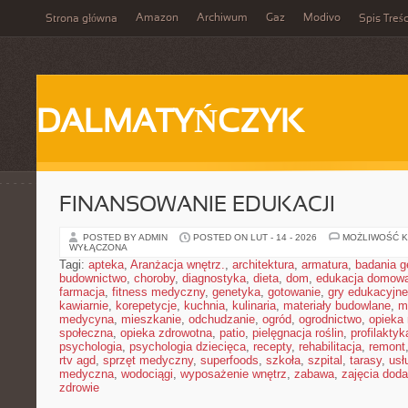
Amazon
Archiwum
Gaz
Modivo
Strona główna
Spis Treśc
DALMATYŃCZYK
FINANSOWANIE EDUKACJI
POSTED BY ADMIN
POSTED ON LUT - 14 - 2026
MOŻLIWOŚĆ 
WYŁĄCZONA
Tagi:
apteka
,
Aranżacja wnętrz.
,
architektura
,
armatura
,
badania g
budownictwo
,
choroby
,
diagnostyka
,
dieta
,
dom
,
edukacja domow
farmacja
,
fitness medyczny
,
genetyka
,
gotowanie
,
gry edukacyjne
kawiarnie
,
korepetycje
,
kuchnia
,
kulinaria
,
materiały budowlane
,
m
medycyna
,
mieszkanie
,
odchudzanie
,
ogród
,
ogrodnictwo
,
opieka
społeczna
,
opieka zdrowotna
,
patio
,
pielęgnacja roślin
,
profilaktyk
psychologia
,
psychologia dziecięca
,
recepty
,
rehabilitacja
,
remont
rtv agd
,
sprzęt medyczny
,
superfoods
,
szkoła
,
szpital
,
tarasy
,
usł
medyczna
,
wodociągi
,
wyposażenie wnętrz
,
zabawa
,
zajęcia dod
zdrowie