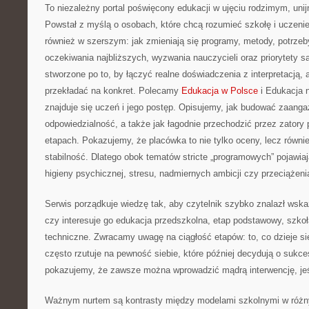
To niezależny portal poświęcony edukacji w ujęciu rodzimym, u
Powstał z myślą o osobach, które chcą rozumieć szkołę i uczenie si
również w szerszym: jak zmieniają się programy, metody, potrzeby
oczekiwania najbliższych, wyzwania nauczycieli oraz priorytety 
stworzone po to, by łączyć realne doświadczenia z interpretacją, 
przekładać na konkret. Polecamy
Edukacja w Polsce
i Edukacja 
znajduje się uczeń i jego postęp. Opisujemy, jak budować zaanga
odpowiedzialność, a także jak łagodnie przechodzić przez zatory 
etapach. Pokazujemy, że placówka to nie tylko oceny, lecz równie
stabilność. Dlatego obok tematów stricte „programowych” pojawiaj
higieny psychicznej, stresu, nadmiernych ambicji czy przeciążeni
Serwis porządkuje wiedzę tak, aby czytelnik szybko znalazł wska
czy interesuje go edukacja przedszkolna, etap podstawowy, szkoł
techniczne. Zwracamy uwagę na ciągłość etapów: to, co dzieje si
często rzutuje na pewność siebie, które później decydują o sukc
pokazujemy, że zawsze można wprowadzić mądrą interwencję, jeśli
Ważnym nurtem są kontrasty między modelami szkolnymi w różn