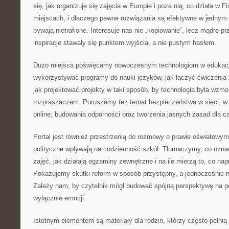
się, jak organizuje się zajęcia w Europie i poza nią, co działa w Fi
miejscach, i dlaczego pewne rozwiązania są efektywne w jednym
bywają nietrafione. Interesuje nas nie „kopiowanie”, lecz mądre p
inspiracje stawały się punktem wyjścia, a nie pustym hasłem.
Dużo miejsca poświęcamy nowoczesnym technologiom w edukacji
wykorzystywać programy do nauki języków, jak łączyć ćwiczenia 
jak projektować projekty w taki sposób, by technologia była wzmo
rozpraszaczem. Poruszamy też temat bezpieczeństwa w sieci, w
online, budowania odporności oraz tworzenia jasnych zasad dla ca
Portal jest również przestrzenią do rozmowy o prawie oświatowym 
polityczne wpływają na codzienność szkół. Tłumaczymy, co oznac
zajęć, jak działają egzaminy zewnętrzne i na ile mierzą to, co na
Pokazujemy skutki reform w sposób przystępny, a jednocześnie n
Zależy nam, by czytelnik mógł budować spójną perspektywę na p
wyłącznie emocji.
Istotnym elementem są materiały dla rodzin, którzy często pełnią