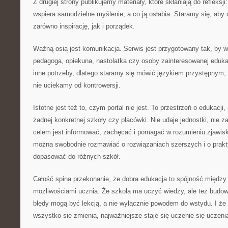
Z drugiej strony publikujemy materiały, które skłaniają do refleksj
wspiera samodzielne myślenie, a co ją osłabia. Staramy się, aby 
zarówno inspirację, jak i porządek.
Ważną osią jest komunikacja. Serwis jest przygotowany tak, by ws
pedagoga, opiekuna, nastolatka czy osoby zainteresowanej eduka
inne potrzeby, dlatego staramy się mówić językiem przystępnym,
nie uciekamy od kontrowersji.
Istotne jest też to, czym portal nie jest. To przestrzeń o edukacji, 
żadnej konkretnej szkoły czy placówki. Nie udaje jednostki, nie za
celem jest informować, zachęcać i pomagać w rozumieniu zjawis
można swobodnie rozmawiać o rozwiązaniach szerszych i o prakty
dopasować do różnych szkół.
Całość spina przekonanie, że dobra edukacja to spójność między
możliwościami ucznia. Że szkoła ma uczyć wiedzy, ale też budow
błędy mogą być lekcją, a nie wyłącznie powodem do wstydu. I że
wszystko się zmienia, najważniejsze staje się uczenie się uczeni