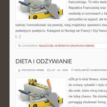
francuskiego. To miks dwó
Republice Francuskiej oraz 
swobodę w rozmowach z lok
pomysłów na wyjazd, ale t
kulturę i komunikować się pewniej, tutaj znajdziesz opowieści z
podwójnym podejściu. Kategorie to Noclegi we Francji i Styl franc
[…]
CATEGORIES:
NAUCZYCIEL W RÓŻNYCH ZAKĄTKACH ŚWIATA
DIETA I ODŻYWIANIE
POSTED BY ADMIN
LUT - 10 - 2026
MOŻLIWOŚĆ KOMENTOWA
o2fit.pl to klub fitness, któ
do zmiany sylwetki i stylu 
dla osób, które chcą ćwicz
nie lubią chaosu. Na stronie
pomagają zbudować formę, z