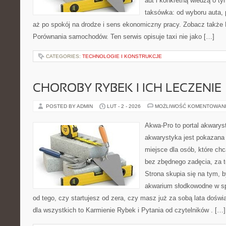
aut i konkretną wiedzą o t
taksówka: od wyboru auta, 
aż po spokój na drodze i sens ekonomiczny pracy. Zobacz także
Porównania samochodów. Ten serwis opisuje taxi nie jako […]
CATEGORIES:
TECHNOLOGIE I KONSTRUKCJE
CHOROBY RYBEK I ICH LECZENIE
POSTED BY ADMIN
LUT - 2 - 2026
MOŻLIWOŚĆ KOMENTOWAN
Akwa-Pro to portal akwarys
akwarystyka jest pokazana 
miejsce dla osób, które ch
bez zbędnego zadęcia, za t
Strona skupia się na tym, 
akwarium słodkowodne w spo
od tego, czy startujesz od zera, czy masz już za sobą lata dośw
dla wszystkich to Karmienie Rybek i Pytania od czytelników . […]