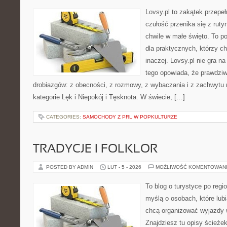
Lovsy.pl to zakątek przepe
czułość przenika się z ruty
chwile w małe święto. To por
dla praktycznych, którzy c
inaczej. Lovsy.pl nie gra n
tego opowiada, że prawdziw
drobiazgów: z obecności, z rozmowy, z wybaczania i z zachwytu 
kategorie Lęk i Niepokój i Tęsknota. W świecie, […]
CATEGORIES:
SAMOCHODY Z PRL W POPKULTURZE
TRADYCJE I FOLKLOR
POSTED BY ADMIN
LUT - 5 - 2026
MOŻLIWOŚĆ KOMENTOWAN
To blog o turystyce po regi
myślą o osobach, które lubi
chcą organizować wyjazdy
Znajdziesz tu opisy ścieżek