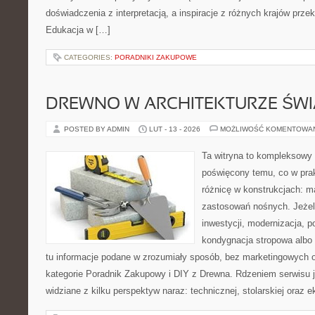
doświadczenia z interpretacją, a inspiracje z różnych krajów prz
Edukacja w […]
CATEGORIES:
PORADNIKI ZAKUPOWE
DREWNO W ARCHITEKTURZE ŚWI
POSTED BY ADMIN
LUT - 13 - 2026
MOŻLIWOŚĆ KOMENTOWA
Ta witryna to kompleksowy 
poświęcony temu, co w prak
różnicę w konstrukcjach: m
zastosowań nośnych. Jeżeli 
inwestycji, modernizacja, 
kondygnacja stropowa albo d
tu informacje podane w zrozumiały sposób, bez marketingowych 
kategorie Poradnik Zakupowy i DIY z Drewna. Rdzeniem serwisu j
widziane z kilku perspektyw naraz: technicznej, stolarskiej oraz e