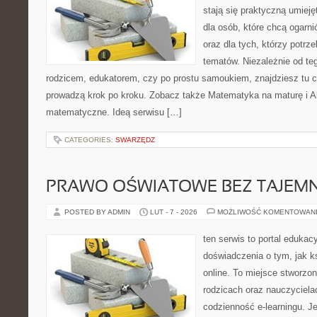
stają się praktyczną umieję
dla osób, które chcą ogarn
oraz dla tych, którzy potrz
tematów. Niezależnie od te
rodzicem, edukatorem, czy po prostu samoukiem, znajdziesz tu cz
prowadzą krok po kroku. Zobacz także Matematyka na maturę i A
matematyczne. Ideą serwisu […]
CATEGORIES:
SWARZĘDZ
PRAWO OŚWIATOWE BEZ TAJEMN
POSTED BY ADMIN
LUT - 7 - 2026
MOŻLIWOŚĆ KOMENTOWAN
ten serwis to portal edukacy
doświadczenia o tym, jak k
online. To miejsce stworzo
rodzicach oraz nauczyciela
codzienność e-learningu. Je