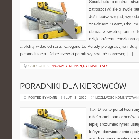
Spadlabuta to centrum stwo
zatroszczyć się o swoje bu
Jeśli lubisz wygląd, wygodę
znajdziesz tu wszystko, co 
obuwia w świetnej formie. T
dzięki któremu codzienna op
a efekty widać od razu. Kategorie to: Porady pielęgnacyjne i Buty 
personalizacja. Dobre trzewiki potrafi wytrzymać naprawdę […]
CATEGORIES:
INNOWACYJNE NAPĘDY I MATERIAŁY
PORADNIKI DLA KIEROWCÓW
POSTED BY ADMIN
LUT - 3 - 2026
MOŻLIWOŚĆ KOMENTOWAN
Taxi Drive to portal tworzo
miłośnikach samochodów or
lepiej zrozumieć rynek usłu
którym doświadczenie spot