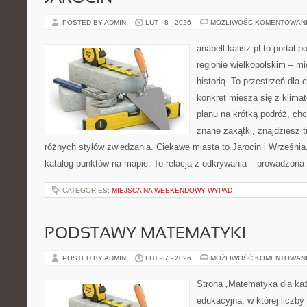
POSTED BY ADMIN
LUT - 8 - 2026
MOŻLIWOŚĆ KOMENTOWAN
anabell-kalisz.pl to portal 
regionie wielkopolskim – mi
historią. To przestrzeń dla
konkret miesza się z klima
planu na krótką podróż, ch
znane zakątki, znajdziesz 
różnych stylów zwiedzania. Ciekawe miasta to Jarocin i Września.
katalog punktów na mapie. To relacja z odkrywania – prowadzona 
CATEGORIES:
MIEJSCA NA WEEKENDOWY WYPAD
PODSTAWY MATEMATYKI
POSTED BY ADMIN
LUT - 7 - 2026
MOŻLIWOŚĆ KOMENTOWAN
Strona „Matematyka dla każ
edukacyjna, w której liczby 