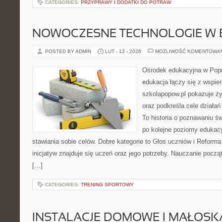
CATEGORIES:
PRZYPRAWY I DODATKI DO POTRAW
NOWOCZESNE TECHNOLOGIE W 
POSTED BY ADMIN
LUT - 12 - 2026
MOŻLIWOŚĆ KOMENTOWA
Ośrodek edukacyjna w Popo
edukacja łączy się z wspie
szkolapopow.pl pokazuje ży
oraz podkreśla cele działa
To historia o poznawaniu ś
po kolejne poziomy edukac
stawiania sobie celów. Dobre kategorie to Głos uczniów i Reform
inicjatyw znajduje się uczeń oraz jego potrzeby. Nauczanie począ
[…]
CATEGORIES:
TRENING SPORTOWY
INSTALACJE DOMOWE I MAŁOS