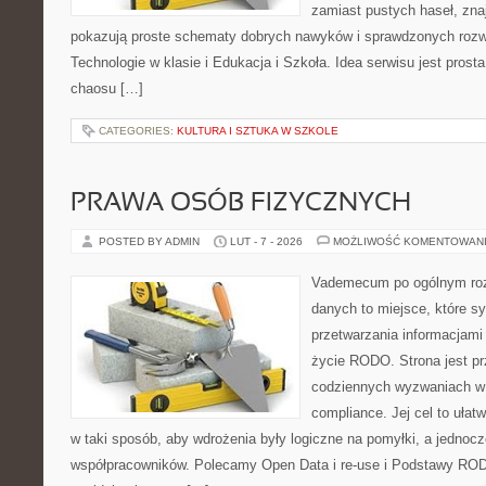
zamiast pustych haseł, znaj
pokazują proste schematy dobrych nawyków i sprawdzonych rozwi
Technologie w klasie i Edukacja i Szkoła. Idea serwisu jest prost
chaosu […]
CATEGORIES:
KULTURA I SZTUKA W SZKOLE
PRAWA OSÓB FIZYCZNYCH
POSTED BY ADMIN
LUT - 7 - 2026
MOŻLIWOŚĆ KOMENTOWAN
Vademecum po ogólnym roz
danych to miejsce, które 
przetwarzania informacjami
życie RODO. Strona jest p
codziennych wyzwaniach w 
compliance. Jej cel to ułat
w taki sposób, aby wdrożenia były logiczne na pomyłki, a jednocz
współpracowników. Polecamy Open Data i re-use i Podstawy RO