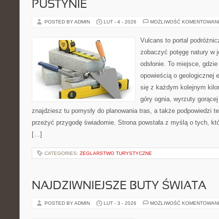
PUSTYNIE
POSTED BY ADMIN
LUT - 4 - 2026
MOŻLIWOŚĆ KOMENTOWAN
Vulcans to portal podróżnic
zobaczyć potęgę natury w je
odsłonie. To miejsce, gdzie
opowieścią o geologicznej e
się z każdym kolejnym kilo
góry ognia, wyrzuty gorącej
znajdziesz tu pomysły do planowania tras, a także podpowiedzi t
przeżyć przygodę świadomie. Strona powstała z myślą o tych, kt
[…]
CATEGORIES:
ŻEGLARSTWO TURYSTYCZNE
NAJDZIWNIEJSZE BUTY ŚWIATA
POSTED BY ADMIN
LUT - 3 - 2026
MOŻLIWOŚĆ KOMENTOWAN