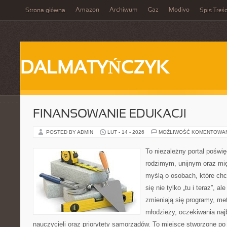
Amazon
Archiwum
Gaz
Modivo
Strona główna
Spis Treśc
DALMATYŃCZYK
FINANSOWANIE EDUKACJI
POSTED BY ADMIN
LUT - 14 - 2026
MOŻLIWOŚĆ KOMENTOWA
To niezależny portal poświę
rodzimym, unijnym oraz m
myślą o osobach, które chc
się nie tylko „tu i teraz”, a
zmieniają się programy, met
młodzieży, oczekiwania naj
nauczycieli oraz priorytety samorządów. To miejsce stworzone po 