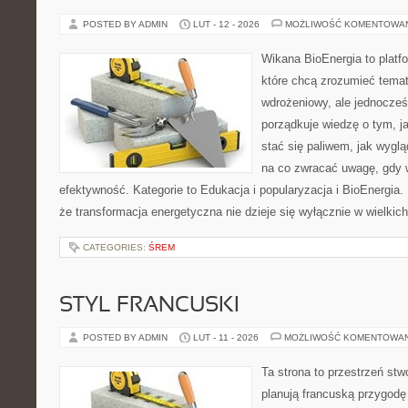
POSTED BY ADMIN
LUT - 12 - 2026
MOŻLIWOŚĆ KOMENTOWA
Wikana BioEnergia to platf
które chcą zrozumieć temat
wdrożeniowy, ale jednocześn
porządkuje wiedzę o tym, j
stać się paliwem, jak wyglą
na co zwracać uwagę, gdy 
efektywność. Kategorie to Edukacja i popularyzacja i BioEnergia. 
że transformacja energetyczna nie dzieje się wyłącznie w wielkic
CATEGORIES:
ŚREM
STYL FRANCUSKI
POSTED BY ADMIN
LUT - 11 - 2026
MOŻLIWOŚĆ KOMENTOWA
Ta strona to przestrzeń stw
planują francuską przygodę