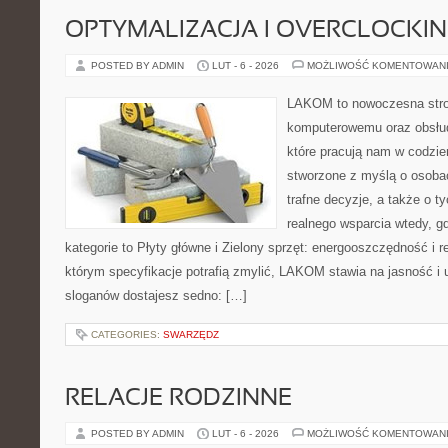
OPTYMALIZACJA I OVERCLOCKI
POSTED BY ADMIN
LUT - 6 - 2026
MOŻLIWOŚĆ KOMENTOWAN
LAKOM to nowoczesna stro
komputerowemu oraz obsłud
które pracują nam w codzie
stworzone z myślą o osoba
trafne decyzje, a także o ty
realnego wsparcia wtedy, g
kategorie to Płyty główne i Zielony sprzęt: energooszczędność i r
którym specyfikacje potrafią zmylić, LAKOM stawia na jasność i
sloganów dostajesz sedno: […]
CATEGORIES:
SWARZĘDZ
RELACJE RODZINNE
POSTED BY ADMIN
LUT - 6 - 2026
MOŻLIWOŚĆ KOMENTOWAN