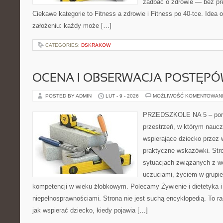
zadbać o zdrowie — bez pre
Ciekawe kategorie to Fitness a zdrowie i Fitness po 40-tce. Idea o
założeniu: każdy może […]
CATEGORIES:
DSKRAKOW
OCENA I OBSERWACJA POSTĘP
POSTED BY ADMIN
LUT - 9 - 2026
MOŻLIWOŚĆ KOMENTOWAN
PRZEDSZKOLE NA 5 – porta
przestrzeń, w którym naucz
wspierające dziecko przez
praktyczne wskazówki. Stro
sytuacjach związanych z w
uczuciami, życiem w grupi
kompetencji w wieku żłobkowym. Polecamy Żywienie i dietetyka i 
niepełnosprawnościami. Strona nie jest suchą encyklopedią. To 
jak wspierać dziecko, kiedy pojawia […]