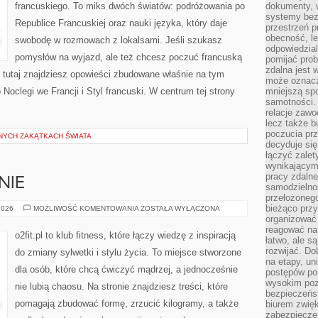
francuskiego. To miks dwóch światów: podróżowania po
dokumenty, w
systemy bez
Republice Francuskiej oraz nauki języka, który daje
przestrzeń p
obecność, le
swobodę w rozmowach z lokalsami. Jeśli szukasz
odpowiedzia
pomysłów na wyjazd, ale też chcesz poczuć francuską
pomijać prob
zdalna jest 
, tutaj znajdziesz opowieści zbudowane właśnie na tym
może oznacz
Noclegi we Francji i Styl francuski. W centrum tej strony
mniejszą sp
samotności. 
relacje zawo
lecz także b
poczucia prz
NYCH ZAKĄTKACH ŚWIATA
decyduje się
łączyć zalet
wynikającym
pracy zdaln
NIE
samodzielno
przełożonego
bieżąco prz
DIETA
2026
MOŻLIWOŚĆ KOMENTOWANIA
ZOSTAŁA WYŁĄCZONA
I
organizować 
ODŻYWIANIE
reagować na
o2fit.pl to klub fitness, które łączy wiedzę z inspiracją
łatwo, ale s
rozwijać. Do
do zmiany sylwetki i stylu życia. To miejsce stworzone
na etapy, un
dla osób, które chcą ćwiczyć mądrzej, a jednocześnie
postępów po
wysokim pozi
nie lubią chaosu. Na stronie znajdziesz treści, które
bezpieczeńs
pomagają zbudować formę, zrzucić kilogramy, a także
biurem zwię
zabezpiecze