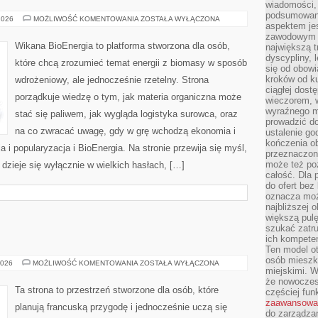
wiadomości, 
podsumowani
INSTALACJE
2026
MOŻLIWOŚĆ KOMENTOWANIA
ZOSTAŁA WYŁĄCZONA
aspektem je
DOMOWE
I
zawodowym a
MAŁOSKALOWE
Wikana BioEnergia to platforma stworzona dla osób,
największą t
dyscypliny, 
które chcą zrozumieć temat energii z biomasy w sposób
się od obowi
kroków od ku
wdrożeniowy, ale jednocześnie rzetelny. Strona
ciągłej dos
porządkuje wiedzę o tym, jak materia organiczna może
wieczorem, w
wyraźnego m
stać się paliwem, jak wygląda logistyka surowca, oraz
prowadzić do
na co zwracać uwagę, gdy w grę wchodzą ekonomia i
ustalenie go
kończenia o
 i popularyzacja i BioEnergia. Na stronie przewija się myśl,
przeznaczon
może też po
dzieje się wyłącznie w wielkich hasłach, […]
całość. Dla
do ofert bez
oznacza moż
najbliższej 
większą pulę
szukać zatru
ich kompeten
Ten model o
osób mieszk
STYL
2026
MOŻLIWOŚĆ KOMENTOWANIA
ZOSTAŁA WYŁĄCZONA
miejskimi. W
FRANCUSKI
że nowoczes
Ta strona to przestrzeń stworzone dla osób, które
częściej fun
zaawansowa
planują francuską przygodę i jednocześnie uczą się
do zarządzan