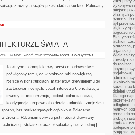
zalet pracy 
wykonywania
inspiracje z różnych krajów przekładać na konkret. Polecamy
miejsca pozw
własnych po
oznacza to 
był przezna
OWE
większy spok
pogodzenie 
Elastyczność
brakiem zasa
ITEKTURZE ŚWIATA
skuteczna, p
organizacji 
Wiele zależ
DREWNO
2026
MOŻLIWOŚĆ KOMENTOWANIA
ZOSTAŁA WYŁĄCZONA
W
zawody i zad
ARCHITEKTURZE
do realizacj
ŚWIATA
Ta witryna to kompleksowy serwis o budownictwie
innymi pracy
projektowej,
poświęcony temu, co w praktyce robi największą
administracy
różnicę w konstrukcjach: materiałowi drewnianemu do
w których be
sprzętu lub 
zastosowań nośnych. Jeżeli interesuje Cię realizacja
działań utru
inwestycji, modernizacja, podest, połać dachowa,
Dlatego najr
bezrefleksy
kondygnacja stropowa albo detale stolarskie, znajdziesz
odległość, 
realnych pot
y sposób, bez marketingowych ogólników. Polecamy
praca zdalna
Y z Drewna. Rdzeniem serwisu jest materiał drewniany
próbują zas
kontrolą, cz
 technicznej, stolarskiej oraz eksploatacyjnej. Z jednej […]
podejście pr
czują się ob