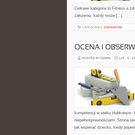
Ciekawe kategorie to Fitness a zdro
założeniu: każdy może […]
CATEGORIES:
DSKRAKOW
OCENA I OBSER
POSTED BY ADMIN
LUT - 9 - 2
kompetencji w wieku żłobkowym. Po
niepełnosprawnościami. Strona nie
jak wspierać dziecko, kiedy pojaw