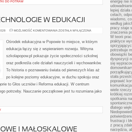
energię nie n
TKI DO POTRAW
udowadniani
lepiej dział
celach, odpo
wiadomo, co 
CHNOLOGIE W EDUKACJI
według jaki
pracy staje s
NOWOCZESNE
2026
MOŻLIWOŚĆ KOMENTOWANIA
ZOSTAŁA WYŁĄCZONA
znaczenia p
TECHNOLOGIE
W teorii pra
W
EDUKACJI
praktyce wy
Ośrodek edukacyjna w Popowie to miejsce, w którym
sprzyjający
edukacja łączy się z wspieraniem rozwoju. Witryna
potrzebuje 
obowiązki be
szkolapopow.pl pokazuje życie społeczności szkolnej
dyspozycji o
oraz podkreśla cele działań nauczycieli i wychowanków.
się wypracow
domownikami
To historia o poznawaniu świata od pierwszych klas aż
porządkujący
stała przest
po kolejne poziomy edukacyjne, w duchu spokoju oraz
poprawić ko
gorie to Głos uczniów i Reforma edukacji. W centrum
komunikacja
wiele rzecz
 jego potrzeby. Nauczanie początkowe jest tu rozumiana jako
krótkiej roz
spotkania n
spontaniczne
dlatego więk
Y
Niedopowiedz
potwierdzen
frustracji i 
z pracą zdal
MOWE I MAŁOSKALOWE
narzędzia, a