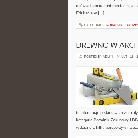
doświadczenia z interpretacją, a 
Edukacja w […]
CATEGORIES:
PORADNIKI ZAKUP
DREWNO W ARCH
POSTED BY ADMIN
LUT - 13 - 
tu informacje podane w zrozumiał
kategorie Poradnik Zakupowy i DI
widziane z kilku perspektyw naraz: