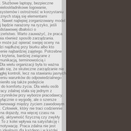
. Służbowe laptopy, bezpieczne
wieloskładnikowe logowanie,
 systemów i ostrożność w korzystaniu
icznych stają się elementami
. Nawet najlepiej zorganizowany model
j będzie narażony na ryzyko, jeśli
dstawowej dbałości o
czeństwo. Warto zauważyć, że praca
ia również sposób zarządzania.
e może już opierać swojej oceny na
zi najdłużej przy biurku albo kto
enie najbardziej zajętego. Potrzebne
e kryteria, bardziej związane z
munikacją, terminowością i
Dla wielu organizacji była to ważna
ało się, że skuteczne zarządzanie nie
głej kontroli, lecz na stawianiu jasnych
rzeniu warunków do odpowiedzialnego
mieniło się także podejście
do komfortu życia. Dla wielu osób
acy zdalnej stała się jednym z
czynników przy wyborze pracodawcy.
yłącznie o wygodę, ale o szersze
równowagi między życiem zawodowym
 Człowiek, który nie traci codziennie
 na dojazdy, ma więcej czasu na
wój, aktywność fizyczną czy zwykły
To z kolei wpływa na satysfakcję i
motywację. Praca zdalna nie jest
 idealnym dla każdego i w każdej