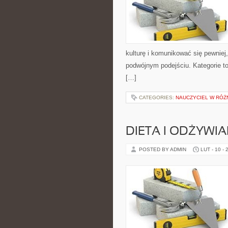
kulturę i komunikować się pewniej
podwójnym podejściu. Kategorie to 
[…]
CATEGORIES:
NAUCZYCIEL W RÓŻ
DIETA I ODŻYWIA
POSTED BY ADMIN
LUT - 10 - 