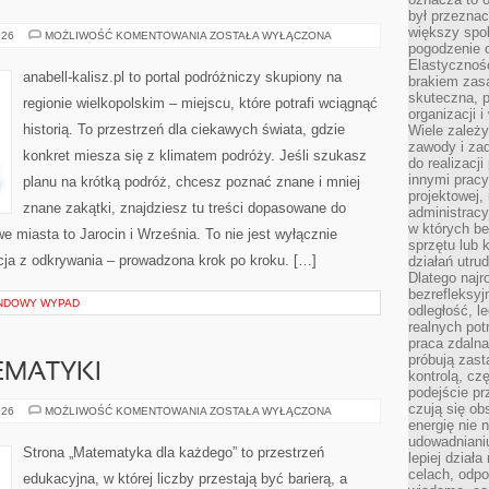
był przezna
większy spok
JAROCIN
026
MOŻLIWOŚĆ KOMENTOWANIA
ZOSTAŁA WYŁĄCZONA
pogodzenie 
Elastyczność
anabell-kalisz.pl to portal podróżniczy skupiony na
brakiem zasa
skuteczna, p
regionie wielkopolskim – miejscu, które potrafi wciągnąć
organizacji 
historią. To przestrzeń dla ciekawych świata, gdzie
Wiele zależ
zawody i zad
konkret miesza się z klimatem podróży. Jeśli szukasz
do realizacj
innymi pracy
planu na krótką podróż, chcesz poznać znane i mniej
projektowej,
znane zakątki, znajdziesz tu treści dopasowane do
administracy
w których be
e miasta to Jarocin i Września. To nie jest wyłącznie
sprzętu lub 
cja z odkrywania – prowadzona krok po kroku. […]
działań utru
Dlatego najr
bezrefleksy
ENDOWY WYPAD
odległość, 
realnych pot
praca zdalna
próbują zas
EMATYKI
kontrolą, cz
podejście pr
czują się ob
PODSTAWY
026
MOŻLIWOŚĆ KOMENTOWANIA
ZOSTAŁA WYŁĄCZONA
MATEMATYKI
energię nie n
udowadniani
Strona „Matematyka dla każdego” to przestrzeń
lepiej dział
celach, odpo
edukacyjna, w której liczby przestają być barierą, a