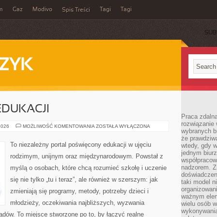
m
Gaz
Modivo
Tagi
Tagi
Spis Treści
SUB
ZYK
EDUKACJI
Praca zdalna
rozwiązanie 
FINANSOWANIE
2026
MOŻLIWOŚĆ KOMENTOWANIA
ZOSTAŁA WYŁĄCZONA
wybranych br
EDUKACJI
że prawdziwa
To niezależny portal poświęcony edukacji w ujęciu
wtedy, gdy 
jednym biurz
rodzimym, unijnym oraz międzynarodowym. Powstał z
współpracow
nadzorem. Z
myślą o osobach, które chcą rozumieć szkołę i uczenie
doświadczeni
się nie tylko „tu i teraz”, ale również w szerszym: jak
taki model 
organizowani
zmieniają się programy, metody, potrzeby dzieci i
ważnym elem
młodzieży, oczekiwania najbliższych, wyzwania
wielu osób 
wykonywania
ządów. To miejsce stworzone po to, by łączyć realne