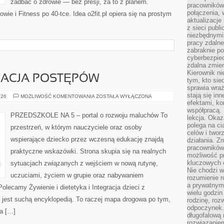
zadbać o zdrowie — bez presji, za to z planem.
pracowników
połączenia, 
wie i Fitness po 40-tce. Idea o2fit.pl opiera się na prostym
aktualizacje
z sieci publ
niezbędnymi
pracy zdalne
zabraknie po
cyberbezpie
zdalna zmien
Kierownik ni
WACJA POSTĘPÓW
tym, kto sied
sprawia wraż
stają się inn
OCENA
026
MOŻLIWOŚĆ KOMENTOWANIA
ZOSTAŁA WYŁĄCZONA
I
efektami, ko
OBSERWACJA
współpracą. 
POSTĘPÓW
PRZEDSZKOLE NA 5 – portal o rozwoju maluchów To
lekcja. Okaz
polega na cią
przestrzeń, w którym nauczyciele oraz osoby
celów i two
wspierające dziecko przez wczesną edukację znajdą
działania. Z
pracowników 
praktyczne wskazówki. Strona skupia się na realnych
możliwość pr
kluczowych 
sytuacjach związanych z wejściem w nową rutynę,
Nie chodzi w
uczuciami, życiem w grupie oraz nabywaniem
rozumienie 
a prywatnym.
lecamy Żywienie i dietetyka i Integracja dzieci z
wielu godzin
 jest suchą encyklopedią. To raczej mapa drogowa po tym,
rodzinę, roz
odpoczynek. 
ia […]
długofalową 
rozwiązaniem