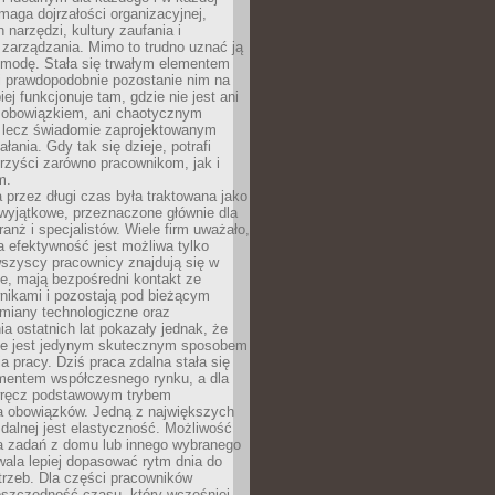
maga dojrzałości organizacyjnej,
 narzędzi, kultury zaufania i
zarządzania. Mimo to trudno uznać ją
 modę. Stała się trwałym elementem
i prawdopodobnie pozostanie nim na
iej funkcjonuje tam, gdzie nie jest ani
obowiązkiem, ani chaotycznym
, lecz świadomie zaprojektowanym
łania. Gdy tak się dzieje, potrafi
rzyści zarówno pracownikom, jak i
m.
 przez długi czas była traktowana jako
wyjątkowe, przeznaczone głównie dla
anż i specjalistów. Wiele firm uważało,
 efektywność jest możliwa tylko
wszyscy pracownicy znajdują się w
e, mają bezpośredni kontakt ze
nikami i pozostają pod bieżącym
miany technologiczne oraz
a ostatnich lat pokazały jednak, że
nie jest jedynym skutecznym sposobem
a pracy. Dziś praca zdalna stała się
entem współczesnego rynku, a dla
wręcz podstawowym trybem
 obowiązków. Jedną z największych
zdalnej jest elastyczność. Możliwość
 zadań z domu lub innego wybranego
ala lepiej dopasować rytm dnia do
trzeb. Dla części pracowników
oszczędność czasu, który wcześniej