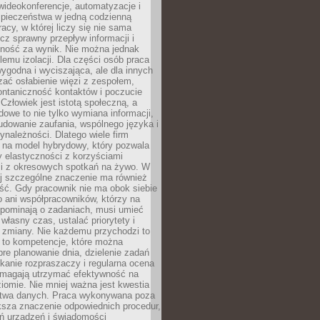
ideokonferencje, automatyzacje i
pieczeństwa w jedną codzienną
racy, w której liczy się nie sama
cz sprawny przepływ informacji i
lność za wynik. Nie można jednak
lemu izolacji. Dla części osób praca
wygodna i wyciszająca, ale dla innych
ać osłabienie więzi z zespołem,
ontaniczność kontaktów i poczucie
Człowiek jest istotą społeczną, a
dowe to nie tylko wymiana informacji,
udowanie zaufania, wspólnego języka i
ynależności. Dlatego wiele firm
 na model hybrydowy, który pozwala
y elastyczności z korzyściami
i z okresowych spotkań na żywo. W
ej szczególne znaczenie ma również
ść. Gdy pracownik nie ma obok siebie
 ani współpracowników, którzy na
ypominają o zadaniach, musi umieć
własny czas, ustalać priorytety i
 zmiany. Nie każdemu przychodzi to
ą to kompetencje, które można
bre planowanie dnia, dzielenie zadań
ikanie rozpraszaczy i regularna ocena
magają utrzymać efektywność na
omie. Nie mniej ważna jest kwestia
twa danych. Praca wykonywana poza
ksza znaczenie odpowiednich procedur,
ń urządzeń i świadomości