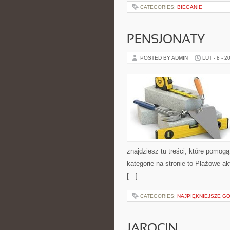
CATEGORIES:
BIEGANIE
PENSJONATY
POSTED BY ADMIN
LUT - 8 - 2
znajdziesz tu treści, które pomo
kategorie na stronie to Plażowe ak
[…]
CATEGORIES:
NAJPIĘKNIEJSZE 
JAROCIN