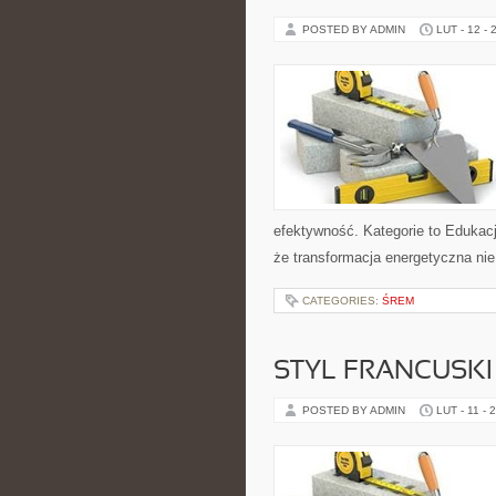
POSTED BY ADMIN
LUT - 12 - 
efektywność. Kategorie to Edukacja
że transformacja energetyczna nie 
CATEGORIES:
ŚREM
STYL FRANCUSKI
POSTED BY ADMIN
LUT - 11 - 