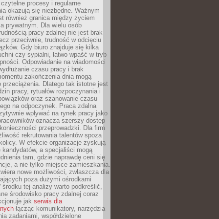
czytelne procesy i regularne
a okazują się niezbędne. Ważnym
st również granica między życiem
 prywatnym. Dla wielu osób
rudnością pracy zdalnej nie jest brak
lecz przeciwnie, trudność w odcięciu
ązków. Gdy biuro znajduje się kilka
chni czy sypialni, łatwo wpaść w tryb
tępności. Odpowiadanie na wiadomości
ydłużanie czasu pracy i brak
omentu zakończenia dnia mogą
 przeciążenia. Dlatego tak istotne jest
dzin pracy, rytuałów rozpoczynania i
bowiązków oraz szanowanie czasu
ego na odpoczynek. Praca zdalna
zytywnie wpływać na rynek pracy jako
 pracowników oznacza szerszy dostęp
 konieczności przeprowadzki. Dla firm
liwość rekrutowania talentów spoza
okolicy. W efekcie organizacje zyskują
 kandydatów, a specjaliści mogą
dnienia tam, gdzie naprawdę ceni się
cje, a nie tylko miejsce zamieszkania.
twiera nowe możliwości, zwłaszcza dla
ających poza dużymi ośrodkami
 środku tej analizy warto podkreślić,
ne środowisko pracy zdalnej coraz
kcjonuje jak
serwis dla
nych
łącząc komunikatory, narzędzia
ia zadaniami, współdzielone