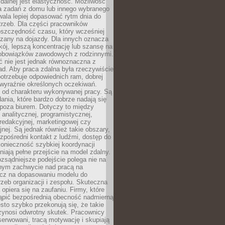
zdalnej jest elastyczność. Możliwość
 zadań z domu lub innego wybranego
ala lepiej dopasować rytm dnia do
trzeb. Dla części pracowników
oszczędność czasu, który wcześniej
czany na dojazdy. Dla innych oznacza
ój, lepszą koncentrację lub szansę na
obowiązków zawodowych z rodzinnymi.
 nie jest jednak równoznaczna z
d. Aby praca zdalna była rzeczywiście
otrzebuje odpowiednich ram, dobrej
i wyraźnie określonych oczekiwań.
y od charakteru wykonywanej pracy. Są
ania, które bardzo dobrze nadają się
i poza biurem. Dotyczy to między
 analitycznej, programistycznej,
 redakcyjnej, marketingowej czy
jnej. Są jednak również takie obszary,
zpośredni kontakt z ludźmi, dostęp do
konieczność szybkiej koordynacji
dniają pełne przejście na model zdalny.
ozsądniejsze podejście polega nie na
jnym zachwycie nad pracą na
lecz na dopasowaniu modelu do
rzeb organizacji i zespołu. Skuteczna
 opiera się na zaufaniu. Firmy, które
tąpić bezpośrednią obecność nadmierną
ęsto szybko przekonują się, że takie
zynosi odwrotny skutek. Pracownicy
serwowani, tracą motywację i skupiają