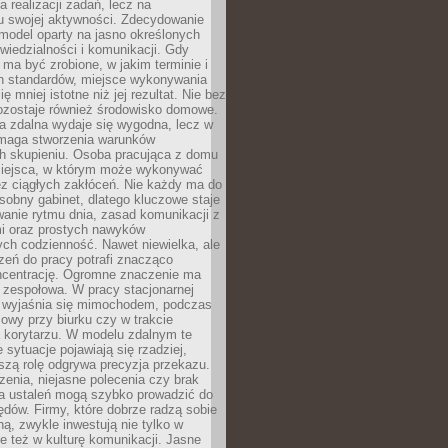
a realizacji zadań, lecz na
u swojej aktywności. Zdecydowanie
a model oparty na jasno określonych
wiedzialności i komunikacji. Gdy
ma być zrobione, w jakim terminie i
ch standardów, miejsce wykonywania
ię mniej istotne niż jej rezultat. Nie bez
ozostaje również środowisko domowe.
ca zdalna wydaje się wygodna, lecz w
maga stworzenia warunków
ch skupieniu. Osoba pracująca z domu
miejsca, w którym może wykonywać
z ciągłych zakłóceń. Nie każdy ma do
sobny gabinet, dlatego kluczowe staje
anie rytmu dnia, zasad komunikacji z
 oraz prostych nawyków
ch codzienność. Nawet niewielka, ale
rzeń do pracy potrafi znacząco
ncentrację. Ogromne znaczenie ma
 zespołowa. W pracy stacjonarnej
y wyjaśnia się mimochodem, podczas
mowy przy biurku czy w trakcie
a korytarzu. W modelu zdalnym te
 sytuacje pojawiają się rzadziej,
szą rolę odgrywa precyzja przekazu.
enia, niejasne polecenia czy brak
ia ustaleń mogą szybko prowadzić do
błędów. Firmy, które dobrze radzą sobie
ną, zwykle inwestują nie tylko w
le też w kulturę komunikacji. Jasne