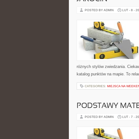
POSTED BY ADMIN
LUT - 8 - 2
różnych stylów zwiedzania. Ciekaw
katalog punktów na mapie. To rela
CATEGORIES:
MIEJSCA NA WEEK
PODSTAWY MAT
POSTED BY ADMIN
LUT - 7 - 2