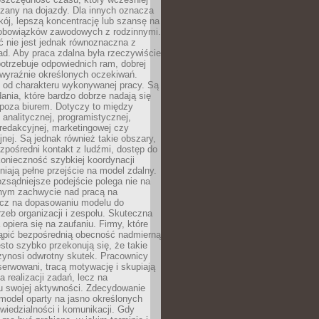
czany na dojazdy. Dla innych oznacza
ój, lepszą koncentrację lub szansę na
obowiązków zawodowych z rodzinnymi.
 nie jest jednak równoznaczna z
d. Aby praca zdalna była rzeczywiście
otrzebuje odpowiednich ram, dobrej
i wyraźnie określonych oczekiwań.
y od charakteru wykonywanej pracy. Są
ania, które bardzo dobrze nadają się
i poza biurem. Dotyczy to między
 analitycznej, programistycznej,
 redakcyjnej, marketingowej czy
jnej. Są jednak również takie obszary,
zpośredni kontakt z ludźmi, dostęp do
konieczność szybkiej koordynacji
dniają pełne przejście na model zdalny.
ozsądniejsze podejście polega nie na
jnym zachwycie nad pracą na
lecz na dopasowaniu modelu do
rzeb organizacji i zespołu. Skuteczna
 opiera się na zaufaniu. Firmy, które
tąpić bezpośrednią obecność nadmierną
ęsto szybko przekonują się, że takie
zynosi odwrotny skutek. Pracownicy
serwowani, tracą motywację i skupiają
a realizacji zadań, lecz na
u swojej aktywności. Zdecydowanie
a model oparty na jasno określonych
wiedzialności i komunikacji. Gdy