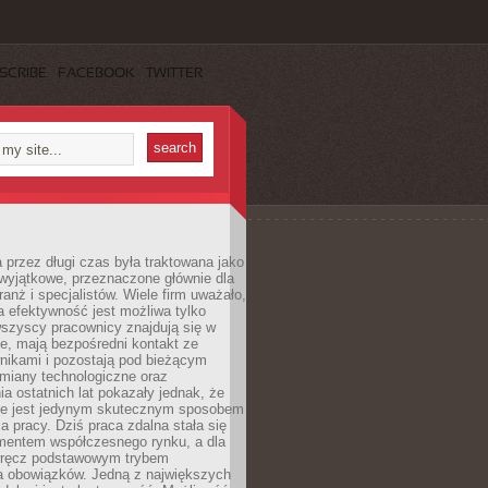
SCRIBE
FACEBOOK
TWITTER
 przez długi czas była traktowana jako
wyjątkowe, przeznaczone głównie dla
anż i specjalistów. Wiele firm uważało,
 efektywność jest możliwa tylko
wszyscy pracownicy znajdują się w
e, mają bezpośredni kontakt ze
nikami i pozostają pod bieżącym
miany technologiczne oraz
a ostatnich lat pokazały jednak, że
nie jest jedynym skutecznym sposobem
a pracy. Dziś praca zdalna stała się
entem współczesnego rynku, a dla
wręcz podstawowym trybem
 obowiązków. Jedną z największych