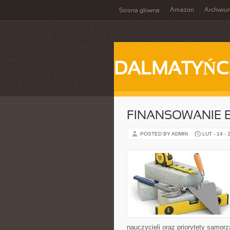
Amazon
Archiwu
Strona główna
DALMATYŃC
FINANSOWANIE 
POSTED BY ADMIN
LUT - 14 - 
nauczycieli oraz priorytety samor