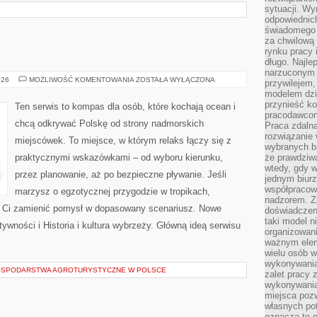
sytuacji. Wy
odpowiednich
świadomego 
za chwilową
rynku pracy 
długo. Najlep
narzuconym 
PENSJONATY
026
MOŻLIWOŚĆ KOMENTOWANIA
ZOSTAŁA WYŁĄCZONA
przywilejem
modelem dzia
przynieść ko
Ten serwis to kompas dla osób, które kochają ocean i
pracodawco
chcą odkrywać Polskę od strony nadmorskich
Praca zdalna
rozwiązanie 
miejscówek. To miejsce, w którym relaks łączy się z
wybranych br
praktycznymi wskazówkami – od wyboru kierunku,
że prawdziwa
wtedy, gdy 
przez planowanie, aż po bezpieczne pływanie. Jeśli
jednym biurz
współpracow
marzysz o egzotycznej przygodzie w tropikach,
nadzorem. Z
gą Ci zamienić pomysł w dopasowany scenariusz. Nowe
doświadczeni
taki model 
tywności i Historia i kultura wybrzeży. Główną ideą serwisu
organizowani
ważnym elem
wielu osób 
wykonywania
GOSPODARSTWA AGROTURYSTYCZNE W POLSCE
zalet pracy 
wykonywania
miejsca pozw
własnych po
oznacza to 