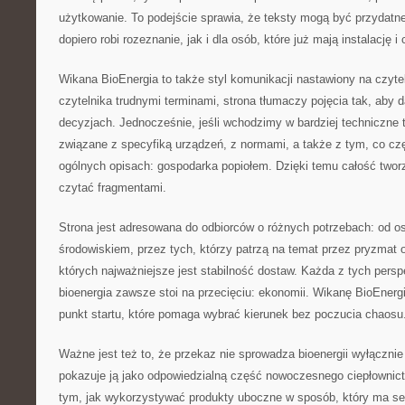
użytkowanie. To podejście sprawia, że teksty mogą być przydatn
dopiero robi rozeznanie, jak i dla osób, które już mają instalację i
Wikana BioEnergia to także styl komunikacji nastawiony na czyt
czytelnika trudnymi terminami, strona tłumaczy pojęcia tak, aby d
decyzjach. Jednocześnie, jeśli wchodzimy w bardziej techniczne t
związane z specyfiką urządzeń, z normami, a także z tym, co czę
ogólnych opisach: gospodarka popiołem. Dzięki temu całość twor
czytać fragmentami.
Strona jest adresowana do odbiorców o różnych potrzebach: od 
środowiskiem, przez tych, którzy patrzą na temat przez pryzmat op
których najważniejsze jest stabilność dostaw. Każda z tych pers
bioenergia zawsze stoi na przecięciu: ekonomii. Wikanę BioEnerg
punkt startu, które pomaga wybrać kierunek bez poczucia chaosu
Ważne jest też to, że przekaz nie sprowadza bioenergii wyłącznie 
pokazuje ją jako odpowiedzialną część nowoczesnego ciepłownict
tym, jak wykorzystywać produkty uboczne w sposób, który ma s