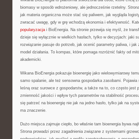
biomasy w sposób wdrożeniowy, ale jednocześnie rzetelny. Stron
jak materia organiczna może stać się paliwem, jak wygląda logis
zwracać uwagę, gdy w grę wchodzą ekonomia i efektywność. Kat
popularyzacja
i BioEnergia. Na stronie przewija się myśl, że tran
dzieje się wyłącznie w wielkich hasłach, tylko w decyzjach: jaki 
rozwiązanie pasuje do potrzeb, jak ocenić parametry paliwa, i jak
model działania. To kompas, które pomaga rozróżnić fakty od mit
akademicki.
Wikana BioEnergia pokazuje bioenergię jako wielowymiarowy temat,
samo spalanie, ale też sensowna gospodarka zasobami. Pojawia s
leśną oraz surowce z gospodarstw, a także na to, co często jest 
zmienność jakości i wpływ tych parametrów na stabilność procesu
się patrzeć na bioenergię nie jak na jedno hasło, tylko jak na sys
ma znaczenie.
Dużo miejsca zajmuje ciepło, bo właśnie tam bioenergia bywa najł
Strona prowadzi przez zagadnienia związane z systemami grzew
podpowiadając, jak myśleć o profilu zapotrzebowania, o gospodar