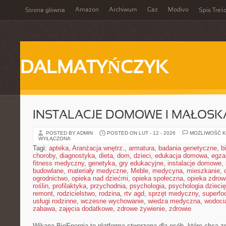
Amazon
Archiwum
Gaz
Modivo
Strona główna
Spis Treśc
DALMATYŃCZYK
INSTALACJE DOMOWE I MAŁOS
POSTED BY ADMIN
POSTED ON LUT - 12 - 2026
MOŻLIWOŚĆ 
WYŁĄCZONA
Tagi:
apteka
,
Aranżacja wnętrz.
,
armatura
,
badania genetyczne
,
b
choroby
,
diagnostyka
,
dieta
,
dom
,
dzieci
,
edukacja domowa
,
egza
fitness medyczny
,
genetyka
,
gry edukacyjne
,
instalacje domowe
,
budowlane
,
materiały medyczne
,
Meble
,
medycyna
,
mieszkanie
,
ogrodnictwo
,
opieka nad dziećmi
,
opieka społeczna
,
opieka zdrow
roślin
,
profilaktyka
,
przychodnia
,
psychologia
,
psychologia dzieci
remont
,
rodzicielstwo
,
rodzina
,
rtv agd
,
sprzęt medyczny
,
superfo
usługi rodzinne
,
wczesne wychowanie
,
wiedza medyczna
,
wodoci
zabawa
,
zajęcia dodatkowe
,
zdrowe żywienie
,
zdrowie
Wikana BioEnergia to platforma stworzona dla osób, które chcą z