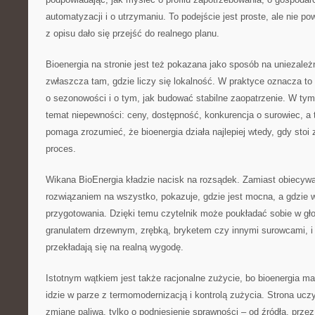
automatyzacji i o utrzymaniu. To podejście jest proste, ale nie po
z opisu dało się przejść do realnego planu.
Bioenergia na stronie jest też pokazana jako sposób na uniezależ
zwłaszcza tam, gdzie liczy się lokalność. W praktyce oznacza to
o sezonowości i o tym, jak budować stabilne zaopatrzenie. W tym
temat niepewności: ceny, dostępność, konkurencja o surowiec, a 
pomaga zrozumieć, że bioenergia działa najlepiej wtedy, gdy stoi 
proces.
Wikana BioEnergia kładzie nacisk na rozsądek. Zamiast obiecywa
rozwiązaniem na wszystko, pokazuje, gdzie jest mocna, a gdzie
przygotowania. Dzięki temu czytelnik może poukładać sobie w gł
granulatem drzewnym, zrębką, bryketem czy innymi surowcami, i 
przekładają się na realną wygodę.
Istotnym wątkiem jest także racjonalne zużycie, bo bioenergia m
idzie w parze z termomodernizacją i kontrolą zużycia. Strona ucz
zmianę paliwa, tylko o podniesienie sprawności – od źródła, przez