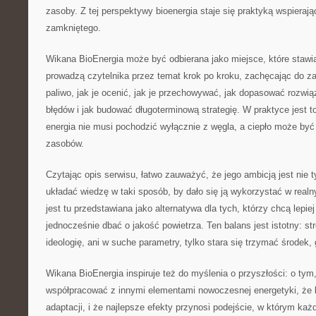
zasoby. Z tej perspektywy bioenergia staje się praktyką wspiera
zamkniętego.
Wikana BioEnergia może być odbierana jako miejsce, które stawi
prowadzą czytelnika przez temat krok po kroku, zachęcając do z
paliwo, jak je ocenić, jak je przechowywać, jak dopasować rozwią
błędów i jak budować długoterminową strategię. W praktyce jest t
energia nie musi pochodzić wyłącznie z węgla, a ciepło może być
zasobów.
Czytając opis serwisu, łatwo zauważyć, że jego ambicją jest nie t
układać wiedzę w taki sposób, by dało się ją wykorzystać w real
jest tu przedstawiana jako alternatywa dla tych, którzy chcą lepie
jednocześnie dbać o jakość powietrza. Ten balans jest istotny: st
ideologię, ani w suche parametry, tylko stara się trzymać środek, g
Wikana BioEnergia inspiruje też do myślenia o przyszłości: o tym
współpracować z innymi elementami nowoczesnej energetyki, że l
adaptacji, i że najlepsze efekty przynosi podejście, w którym ka