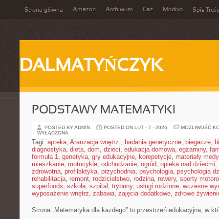
Amazon
Archiwum
Gaz
Modivo
Strona główna
Spis Treśc
DALMATYŃCZYK
PODSTAWY MATEMATYKI
POSTED BY ADMIN
POSTED ON LUT - 7 - 2026
MOŻLIWOŚĆ K
WYŁĄCZONA
Tagi:
apteka
,
Aranżacja wnętrz.
,
badania genetyczne
,
biegacze
,
b
diagnostyka
,
dieta
,
dom
,
dzieci
,
edukacja domowa
,
egzaminy
,
far
formuła 1
,
genetyka
,
gry edukacyjne
,
korepetycje
,
materiały med
mieszkanie
,
motocykle
,
odchudzanie
,
ogród
,
opieka nad dziećmi
,
zdrowotna
,
profilaktyka
,
przychodnia
,
psychologia
,
psychologia dz
rehabilitacja
,
remont
,
rodzicielstwo
,
rodzina
,
rowery
,
sporty motor
superfoods
,
szkoła
,
szpital
,
trybuny
,
usługi rodzinne
,
wczesne wy
wyposażenie wnętrz
,
zabawa
,
zajęcia dodatkowe
,
zdrowe żywieni
Strona „Matematyka dla każdego” to przestrzeń edukacyjna, w któr