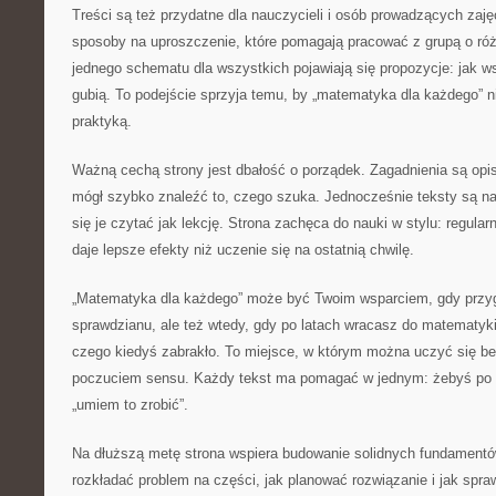
Treści są też przydatne dla nauczycieli i osób prowadzących zaj
sposoby na uproszczenie, które pomagają pracować z grupą o ró
jednego schematu dla wszystkich pojawiają się propozycje: jak ws
gubią. To podejście sprzyja temu, by „matematyka dla każdego” ni
praktyką.
Ważną cechą strony jest dbałość o porządek. Zagadnienia są opi
mógł szybko znaleźć to, czego szuka. Jednocześnie teksty są na
się je czytać jak lekcję. Strona zachęca do nauki w stylu: regular
daje lepsze efekty niż uczenie się na ostatnią chwilę.
„Matematyka dla każdego” może być Twoim wsparciem, gdy przyg
sprawdzianu, ale też wtedy, gdy po latach wracasz do matematyki
czego kiedyś zabrakło. To miejsce, w którym można uczyć się bez 
poczuciem sensu. Każdy tekst ma pomagać w jednym: żebyś po le
„umiem to zrobić”.
Na dłuższą metę strona wspiera budowanie solidnych fundamentó
rozkładać problem na części, jak planować rozwiązanie i jak spr