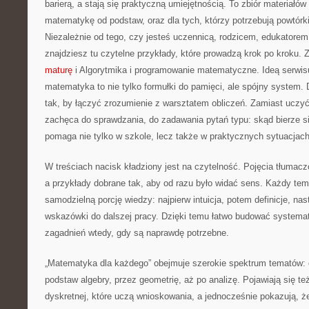
barierą, a stają się praktyczną umiejętnością. To zbiór materiałów
matematykę od podstaw, oraz dla tych, którzy potrzebują powtórk
Niezależnie od tego, czy jesteś uczennicą, rodzicem, edukatore
znajdziesz tu czytelne przykłady, które prowadzą krok po kroku.
maturę
i Algorytmika i programowanie matematyczne. Ideą serwisu
matematyka to nie tylko formułki do pamięci, ale spójny system. 
tak, by łączyć zrozumienie z warsztatem obliczeń. Zamiast uczyć
zachęca do sprawdzania, do zadawania pytań typu: skąd bierze s
pomaga nie tylko w szkole, lecz także w praktycznych sytuacjach,
W treściach nacisk kładziony jest na czytelność. Pojęcia tłumac
a przykłady dobrane tak, aby od razu było widać sens. Każdy te
samodzielną porcję wiedzy: najpierw intuicja, potem definicje, na
wskazówki do dalszej pracy. Dzięki temu łatwo budować systema
zagadnień wtedy, gdy są naprawdę potrzebne.
„Matematyka dla każdego” obejmuje szerokie spektrum tematów: od
podstaw algebry, przez geometrię, aż po analizę. Pojawiają się t
dyskretnej, które uczą wnioskowania, a jednocześnie pokazują, ż