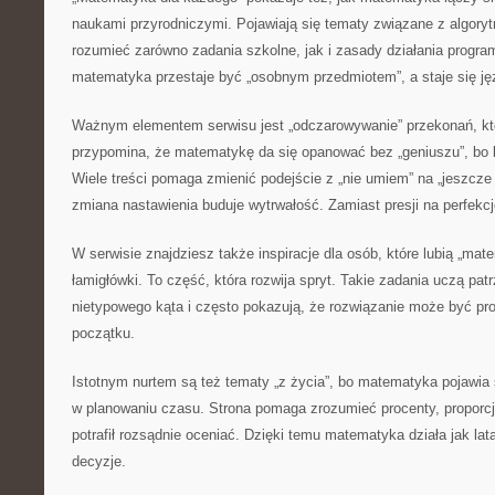
naukami przyrodniczymi. Pojawiają się tematy związane z algory
rozumieć zarówno zadania szkolne, jak i zasady działania progra
matematyka przestaje być „osobnym przedmiotem”, a staje się j
Ważnym elementem serwisu jest „odczarowywanie” przekonań, któ
przypomina, że matematykę da się opanować bez „geniuszu”, bo li
Wiele treści pomaga zmienić podejście z „nie umiem” na „jeszcze
zmiana nastawienia buduje wytrwałość. Zamiast presji na perfekcj
W serwisie znajdziesz także inspiracje dla osób, które lubią „ma
łamigłówki. To część, która rozwija spryt. Takie zadania uczą pat
nietypowego kąta i często pokazują, że rozwiązanie może być pro
początku.
Istotnym nurtem są też tematy „z życia”, bo matematyka pojawia
w planowaniu czasu. Strona pomaga zrozumieć procenty, proporcje
potrafił rozsądnie oceniać. Dzięki temu matematyka działa jak lat
decyzje.