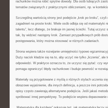
rachunków można robić sprytne dowody. Dla osób lubiących zasto
tematów związanych z praktycznymi obliczeniami, np. w kontekś
Szczególną wartością strony jest podejście „krok po kroku”, czyli 
zagadnień na proste kroki. Wiele osób odbija się od matematyki ni
talentu”, lecz dlatego, że brakuje im jasnej ścieżki. Tutaj uczysz 
tak, by widzieć następny krok. Zamiast przypadkowych prób dost
postępowania, który można stosować w różnych zadaniach.
Strona wspiera także rozwijanie umiejętności typowo egzaminacyjn
Duży nacisk kładzie się na to, aby uczyć nie tylko „liczenia”, ale
odpowiedzi. W praktyce oznacza to, że uczysz się pytać: czy wy
pomaga ograniczyć błędy rachunkowe i buduje pewność w rozwią
Materiały są przygotowane z myślą o różnych stylach uczenia się
obrazowe wyjaśnienie, dla innych definicja, a jeszcze inni potrzeb
opisy często zawierają alternatywne podejścia. Jeśli jakaś metod
spróbować innej perspektywy. To podejście wspiera dopasowanie 
„Matematyka dla każdego” pokazuje też, jak matematyka łączy si