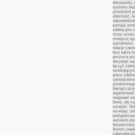
dokumenty, w
systemy bez
przestrzeń p
obecność, le
odpowiedzia
pomijać prob
zdalna jest 
może oznacz
mniejszą sp
samotności. 
relacje zawo
lecz także b
poczucia prz
decyduje się
łączyć zalet
wynikającym
pracy zdaln
samodzielno
przełożonego
bieżąco prz
organizować 
reagować na
łatwo, ale s
rozwijać. Do
na etapy, un
postępów po
wysokim pozi
bezpieczeńs
biurem zwię
zabezpiecze