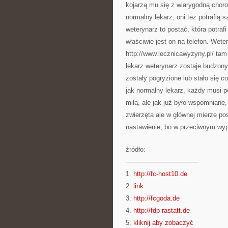
kojarzą mu się z wiarygodną chor
normalny lekarz, oni też potrafi
weterynarz to postać, która potraf
właściwie jest on na telefon. Wete
http://www.lecznicawyzyny.pl/ tam
lekarz weterynarz zostaje budzony
zostały pogryzione lub stało się
jak normalny lekarz, każdy musi 
miła, ale jak już było wspomniane
zwierzęta ale w głównej mierze po
nastawienie, bo w przeciwnym wy
źródło:
———————————
1.
http://fc-host10.de
2.
link
3.
http://fcgoda.de
4.
http://fdp-rastatt.de
5.
kliknij aby zobaczyć