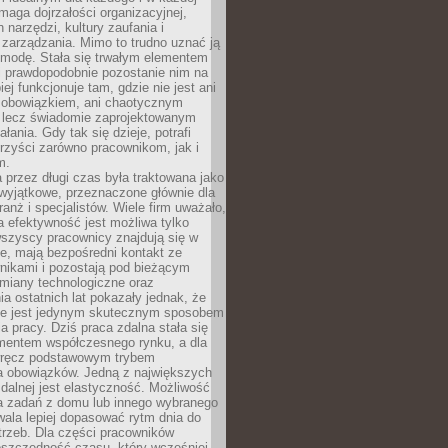
maga dojrzałości organizacyjnej,
 narzędzi, kultury zaufania i
zarządzania. Mimo to trudno uznać ją
 modę. Stała się trwałym elementem
i prawdopodobnie pozostanie nim na
iej funkcjonuje tam, gdzie nie jest ani
obowiązkiem, ani chaotycznym
, lecz świadomie zaprojektowanym
łania. Gdy tak się dzieje, potrafi
rzyści zarówno pracownikom, jak i
m.
 przez długi czas była traktowana jako
wyjątkowe, przeznaczone głównie dla
anż i specjalistów. Wiele firm uważało,
 efektywność jest możliwa tylko
wszyscy pracownicy znajdują się w
e, mają bezpośredni kontakt ze
nikami i pozostają pod bieżącym
miany technologiczne oraz
a ostatnich lat pokazały jednak, że
nie jest jedynym skutecznym sposobem
a pracy. Dziś praca zdalna stała się
entem współczesnego rynku, a dla
wręcz podstawowym trybem
 obowiązków. Jedną z największych
zdalnej jest elastyczność. Możliwość
 zadań z domu lub innego wybranego
ala lepiej dopasować rytm dnia do
trzeb. Dla części pracowników
oszczędność czasu, który wcześniej