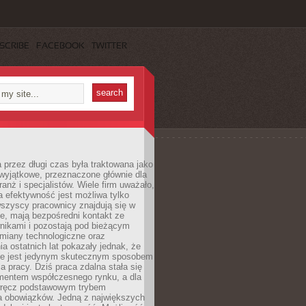
SCRIBE
FACEBOOK
TWITTER
 przez długi czas była traktowana jako
wyjątkowe, przeznaczone głównie dla
anż i specjalistów. Wiele firm uważało,
 efektywność jest możliwa tylko
wszyscy pracownicy znajdują się w
e, mają bezpośredni kontakt ze
nikami i pozostają pod bieżącym
miany technologiczne oraz
a ostatnich lat pokazały jednak, że
nie jest jedynym skutecznym sposobem
a pracy. Dziś praca zdalna stała się
entem współczesnego rynku, a dla
wręcz podstawowym trybem
 obowiązków. Jedną z największych