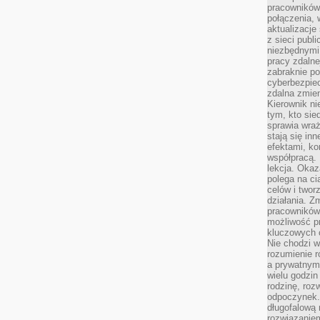
pracowników
połączenia, 
aktualizacje
z sieci publ
niezbędnymi
pracy zdalne
zabraknie po
cyberbezpie
zdalna zmien
Kierownik ni
tym, kto sied
sprawia wraż
stają się inn
efektami, ko
współpracą. 
lekcja. Okaz
polega na cią
celów i two
działania. Z
pracowników 
możliwość pr
kluczowych 
Nie chodzi w
rozumienie 
a prywatnym.
wielu godzin
rodzinę, roz
odpoczynek. 
długofalową 
rozwiązaniem