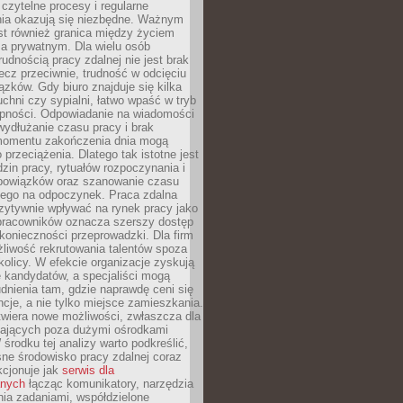
czytelne procesy i regularne
a okazują się niezbędne. Ważnym
st również granica między życiem
 prywatnym. Dla wielu osób
rudnością pracy zdalnej nie jest brak
lecz przeciwnie, trudność w odcięciu
ązków. Gdy biuro znajduje się kilka
chni czy sypialni, łatwo wpaść w tryb
tępności. Odpowiadanie na wiadomości
ydłużanie czasu pracy i brak
omentu zakończenia dnia mogą
 przeciążenia. Dlatego tak istotne jest
dzin pracy, rytuałów rozpoczynania i
bowiązków oraz szanowanie czasu
ego na odpoczynek. Praca zdalna
zytywnie wpływać na rynek pracy jako
 pracowników oznacza szerszy dostęp
 konieczności przeprowadzki. Dla firm
liwość rekrutowania talentów spoza
okolicy. W efekcie organizacje zyskują
 kandydatów, a specjaliści mogą
dnienia tam, gdzie naprawdę ceni się
cje, a nie tylko miejsce zamieszkania.
twiera nowe możliwości, zwłaszcza dla
ających poza dużymi ośrodkami
 środku tej analizy warto podkreślić,
ne środowisko pracy zdalnej coraz
kcjonuje jak
serwis dla
nych
łącząc komunikatory, narzędzia
ia zadaniami, współdzielone