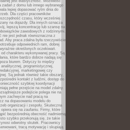
zdalnej jest elastyczność. Możliwość
 zadań z domu lub innego wybranego
ala lepiej dopasować rytm dnia do
trzeb. Dla części pracowników
oszczędność czasu, który wcześniej
czany na dojazdy. Dla innych oznacza
ój, lepszą koncentrację lub szansę na
obowiązków zawodowych z rodzinnymi.
 nie jest jednak równoznaczna z
d. Aby praca zdalna była rzeczywiście
otrzebuje odpowiednich ram, dobrej
i wyraźnie określonych oczekiwań.
y od charakteru wykonywanej pracy. Są
ania, które bardzo dobrze nadają się
i poza biurem. Dotyczy to między
 analitycznej, programistycznej,
 redakcyjnej, marketingowej czy
jnej. Są jednak również takie obszary,
zpośredni kontakt z ludźmi, dostęp do
konieczność szybkiej koordynacji
dniają pełne przejście na model zdalny.
ozsądniejsze podejście polega nie na
jnym zachwycie nad pracą na
lecz na dopasowaniu modelu do
rzeb organizacji i zespołu. Skuteczna
 opiera się na zaufaniu. Firmy, które
tąpić bezpośrednią obecność nadmierną
ęsto szybko przekonują się, że takie
zynosi odwrotny skutek. Pracownicy
serwowani, tracą motywację i skupiają