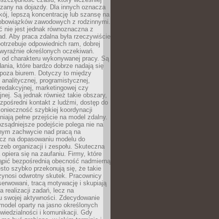
czany na dojazdy. Dla innych oznacza
ój, lepszą koncentrację lub szansę na
obowiązków zawodowych z rodzinnymi.
 nie jest jednak równoznaczna z
d. Aby praca zdalna była rzeczywiście
otrzebuje odpowiednich ram, dobrej
i wyraźnie określonych oczekiwań.
y od charakteru wykonywanej pracy. Są
ania, które bardzo dobrze nadają się
i poza biurem. Dotyczy to między
 analitycznej, programistycznej,
 redakcyjnej, marketingowej czy
jnej. Są jednak również takie obszary,
zpośredni kontakt z ludźmi, dostęp do
konieczność szybkiej koordynacji
dniają pełne przejście na model zdalny.
ozsądniejsze podejście polega nie na
jnym zachwycie nad pracą na
lecz na dopasowaniu modelu do
rzeb organizacji i zespołu. Skuteczna
 opiera się na zaufaniu. Firmy, które
tąpić bezpośrednią obecność nadmierną
ęsto szybko przekonują się, że takie
zynosi odwrotny skutek. Pracownicy
serwowani, tracą motywację i skupiają
a realizacji zadań, lecz na
u swojej aktywności. Zdecydowanie
a model oparty na jasno określonych
wiedzialności i komunikacji. Gdy