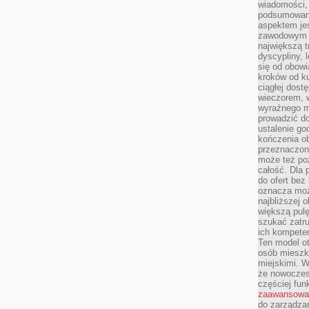
wiadomości, 
podsumowani
aspektem je
zawodowym a
największą t
dyscypliny, 
się od obowi
kroków od ku
ciągłej dos
wieczorem, w
wyraźnego m
prowadzić do
ustalenie go
kończenia o
przeznaczon
może też po
całość. Dla
do ofert bez
oznacza moż
najbliższej 
większą pulę
szukać zatru
ich kompeten
Ten model o
osób mieszk
miejskimi. W
że nowoczes
częściej fun
zaawansowa
do zarządzan