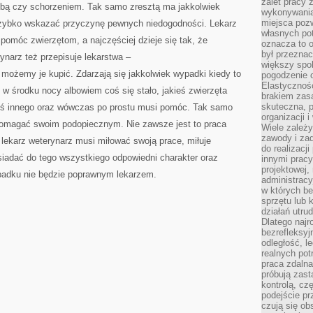
zalet pracy 
obą czy schorzeniem. Tak samo zresztą ma jakkolwiek
wykonywania
miejsca pozw
ą szybko wskazać przyczynę pewnych niedogodności. Lekarz
własnych po
i pomóc zwierzętom, a najczęściej dzieje się tak, że
oznacza to 
był przezna
rynarz też przepisuje lekarstwa –
większy spok
 możemy je kupić. Zdarzają się jakkolwiek wypadki kiedy to
pogodzenie 
Elastyczność
 w środku nocy albowiem coś się stało, jakieś zwierzęta
brakiem zasa
skuteczna, p
 coś innego oraz wówczas po prostu musi pomóc. Tak samo
organizacji 
pomagać swoim podopiecznym. Nie zawsze jest to praca
Wiele zależ
zawody i zad
, lekarz weterynarz musi miłować swoją prace, miłuje
do realizacj
siadać do tego wszystkiego odpowiedni charakter oraz
innymi pracy
projektowej,
padku nie będzie poprawnym lekarzem.
administracy
w których be
sprzętu lub 
działań utru
Dlatego najr
bezrefleksy
odległość, 
realnych pot
praca zdalna
próbują zas
kontrolą, cz
podejście pr
czują się ob