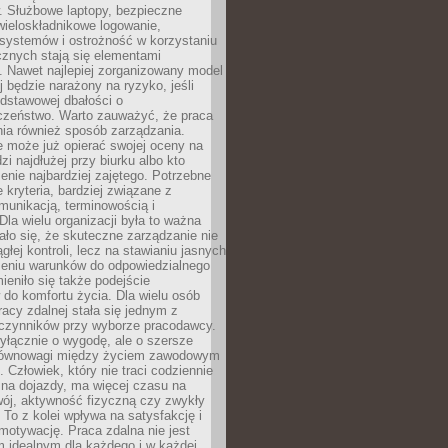
. Służbowe laptopy, bezpieczne
wieloskładnikowe logowanie,
 systemów i ostrożność w korzystaniu
icznych stają się elementami
. Nawet najlepiej zorganizowany model
j będzie narażony na ryzyko, jeśli
dstawowej dbałości o
czeństwo. Warto zauważyć, że praca
ia również sposób zarządzania.
e może już opierać swojej oceny na
zi najdłużej przy biurku albo kto
enie najbardziej zajętego. Potrzebne
e kryteria, bardziej związane z
munikacją, terminowością i
Dla wielu organizacji była to ważna
ało się, że skuteczne zarządzanie nie
głej kontroli, lecz na stawianiu jasnych
rzeniu warunków do odpowiedzialnego
mieniło się także podejście
do komfortu życia. Dla wielu osób
acy zdalnej stała się jednym z
czynników przy wyborze pracodawcy.
yłącznie o wygodę, ale o szersze
równowagi między życiem zawodowym
 Człowiek, który nie traci codziennie
 na dojazdy, ma więcej czasu na
wój, aktywność fizyczną czy zwykły
To z kolei wpływa na satysfakcję i
motywację. Praca zdalna nie jest
 idealnym dla każdego i w każdej