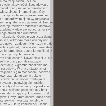
a realizacji zadań, lecz na
u swojej aktywności. Zdecydowanie
a model oparty na jasno określonych
wiedzialności i komunikacji. Gdy
ma być zrobione, w jakim terminie i
ch standardów, miejsce wykonywania
ię mniej istotne niż jej rezultat. Nie bez
ozostaje również środowisko domowe.
ca zdalna wydaje się wygodna, lecz w
maga stworzenia warunków
ch skupieniu. Osoba pracująca z domu
miejsca, w którym może wykonywać
z ciągłych zakłóceń. Nie każdy ma do
sobny gabinet, dlatego kluczowe staje
anie rytmu dnia, zasad komunikacji z
 oraz prostych nawyków
ch codzienność. Nawet niewielka, ale
rzeń do pracy potrafi znacząco
ncentrację. Ogromne znaczenie ma
 zespołowa. W pracy stacjonarnej
y wyjaśnia się mimochodem, podczas
mowy przy biurku czy w trakcie
a korytarzu. W modelu zdalnym te
 sytuacje pojawiają się rzadziej,
szą rolę odgrywa precyzja przekazu.
enia, niejasne polecenia czy brak
ia ustaleń mogą szybko prowadzić do
błędów. Firmy, które dobrze radzą sobie
ną, zwykle inwestują nie tylko w
le też w kulturę komunikacji. Jasne