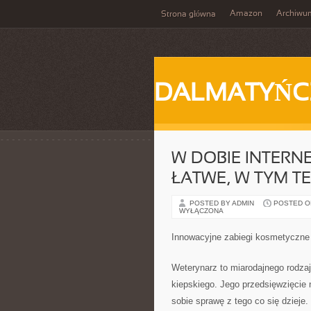
Amazon
Archiwu
Strona główna
DALMATYŃC
W DOBIE INTERN
ŁATWE, W TYM T
POSTED BY ADMIN
POSTED ON 
WYŁĄCZONA
Innowacyjne zabiegi kosmetyczne c
Weterynarz to miarodajnego rodzaj
kiepskiego. Jego przedsięwzięcie n
sobie sprawę z tego co się dzieje.