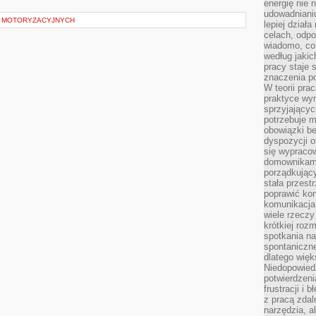
energię nie n
udowadniani
Z MOTORYZACYJNYCH
lepiej dział
celach, odpo
wiadomo, co 
według jaki
pracy staje s
znaczenia p
W teorii pra
praktyce wy
sprzyjający
potrzebuje 
obowiązki be
dyspozycji o
się wypracow
domownikami
porządkujący
stała przest
poprawić ko
komunikacja
wiele rzecz
krótkiej roz
spotkania n
spontaniczne
dlatego więk
Niedopowiedz
potwierdzen
frustracji i 
z pracą zdal
narzędzia, a