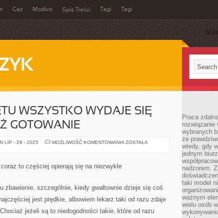
m
Gaz
Modivo
Tagi
Tagi
Spis Treści
SUB
ZYK
ETU WSZYSTKO WYDAJE SIĘ
Praca zdalna
EŻ GOTOWANIE
rozwiązanie 
wybranych br
że prawdziwa
W
LIP - 29 - 2025
MOŻLIWOŚĆ KOMENTOWANIA
ZOSTAŁA
wtedy, gdy 
DOBIE
INTERNETU
jednym biurz
WSZYSTKO
współpracow
WYDAJE
oraz to częściej opierają się na niezwykle
nadzorem. Z
SIĘ
ŁATWE,
doświadczeni
W
taki model 
TYM
u zbawienie, szczególnie, kiedy gwałtownie dzieje się coś
organizowani
TEŻ
GOTOWANIE
ważnym elem
ajczęściej jest prędkie, albowiem lekarz taki od razu zdaje
wielu osób 
 Chociaż jeżeli są to niedogodności takie, które od razu
wykonywania