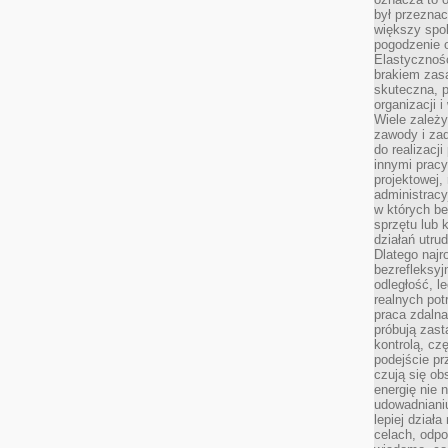
był przezna
większy spok
pogodzenie 
Elastyczność
brakiem zasa
skuteczna, p
organizacji 
Wiele zależ
zawody i zad
do realizacj
innymi pracy
projektowej,
administracy
w których be
sprzętu lub 
działań utru
Dlatego najr
bezrefleksy
odległość, 
realnych pot
praca zdalna
próbują zas
kontrolą, cz
podejście pr
czują się ob
energię nie n
udowadniani
lepiej dział
celach, odpo