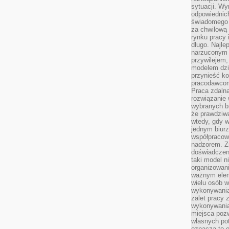
sytuacji. Wy
odpowiednich
świadomego 
za chwilową
rynku pracy 
długo. Najlep
narzuconym 
przywilejem
modelem dzia
przynieść ko
pracodawco
Praca zdalna
rozwiązanie 
wybranych br
że prawdziwa
wtedy, gdy 
jednym biurz
współpracow
nadzorem. Z
doświadczeni
taki model 
organizowani
ważnym elem
wielu osób 
wykonywania
zalet pracy 
wykonywania
miejsca pozw
własnych po
oznacza to 