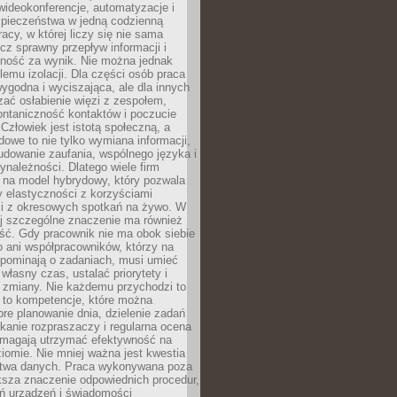
ideokonferencje, automatyzacje i
pieczeństwa w jedną codzienną
racy, w której liczy się nie sama
cz sprawny przepływ informacji i
lność za wynik. Nie można jednak
lemu izolacji. Dla części osób praca
wygodna i wyciszająca, ale dla innych
ać osłabienie więzi z zespołem,
ontaniczność kontaktów i poczucie
Człowiek jest istotą społeczną, a
dowe to nie tylko wymiana informacji,
udowanie zaufania, wspólnego języka i
ynależności. Dlatego wiele firm
 na model hybrydowy, który pozwala
y elastyczności z korzyściami
i z okresowych spotkań na żywo. W
ej szczególne znaczenie ma również
ść. Gdy pracownik nie ma obok siebie
 ani współpracowników, którzy na
ypominają o zadaniach, musi umieć
własny czas, ustalać priorytety i
 zmiany. Nie każdemu przychodzi to
ą to kompetencje, które można
bre planowanie dnia, dzielenie zadań
ikanie rozpraszaczy i regularna ocena
magają utrzymać efektywność na
omie. Nie mniej ważna jest kwestia
twa danych. Praca wykonywana poza
ksza znaczenie odpowiednich procedur,
ń urządzeń i świadomości