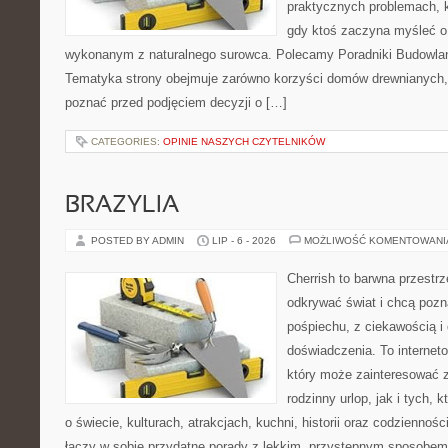
praktycznych problemach, k
gdy ktoś zaczyna myśleć 
wykonanym z naturalnego surowca. Polecamy Poradniki Budowlane 
Tematyka strony obejmuje zarówno korzyści domów drewnianych, j
poznać przed podjęciem decyzji o […]
CATEGORIES:
OPINIE NASZYCH CZYTELNIKÓW
BRAZYLIA
POSTED BY ADMIN
LIP - 6 - 2026
MOŻLIWOŚĆ KOMENTOWAN
Cherrish to barwna przestrz
odkrywać świat i chcą pozn
pośpiechu, z ciekawością i
doświadczenia. To internet
który może zainteresować 
rodzinny urlop, jak i tych, 
o świecie, kulturach, atrakcjach, kuchni, historii oraz codziennośc
łączy w sobie przydatne porady z lekkim, przystępnym sposobem