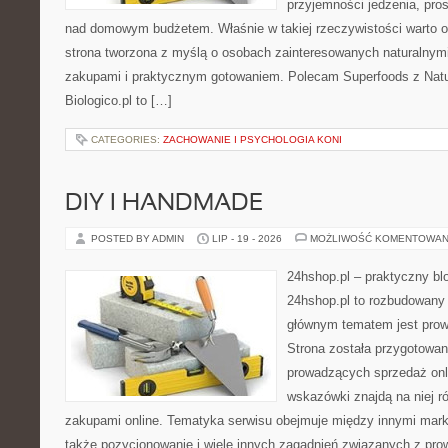
przyjemności jedzenia, pros
nad domowym budżetem. Właśnie w takiej rzeczywistości warto odk
strona tworzona z myślą o osobach zainteresowanych naturalnym
zakupami i praktycznym gotowaniem. Polecam Superfoods z Natu
Biologico.pl to […]
CATEGORIES:
ZACHOWANIE I PSYCHOLOGIA KONI
DIY I HANDMADE
POSTED BY ADMIN
LIP - 19 - 2026
MOŻLIWOŚĆ KOMENTOWAN
24hshop.pl – praktyczny bl
24hshop.pl to rozbudowany 
głównym tematem jest prow
Strona została przygotowa
prowadzących sprzedaż onli
wskazówki znajdą na niej r
zakupami online. Tematyka serwisu obejmuje między innymi mark
także pozycjonowanie i wiele innych zagadnień związanych z p