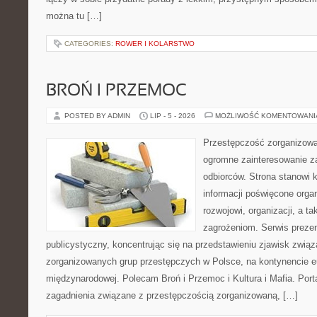
można tu […]
CATEGORIES:
ROWER I KOLARSTWO
BROŃ I PRZEMOC
POSTED BY ADMIN
LIP - 5 - 2026
MOŻLIWOŚĆ KOMENTOWAN
Przestępczość zorganizowan
ogromne zainteresowanie za
odbiorców. Strona stanow
informacji poświęcone orga
rozwojowi, organizacji, a 
zagrożeniom. Serwis preze
publicystyczny, koncentrując się na przedstawieniu zjawisk związ
zorganizowanych grup przestępczych w Polsce, na kontynencie eu
międzynarodowej. Polecam Broń i Przemoc i Kultura i Mafia. Porta
zagadnienia związane z przestępczością zorganizowaną, […]