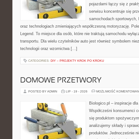
pojazdami łączy się z prak
serwisu koncentruje się pr
samochodach sportowych,
oraz technologiach zmieniających współczesną motoryzację. Pole
Legend. To miejsce dla osób, które nie traktują samochodu wyłąc
transportu. Dla wielu czytelników auto jest również symbolem nie
technologii oraz wzornictwa […]
CATEGORIES:
DIY – PROJEKTY KROK PO KROKU
DOMOWE PRZETWORY
POSTED BY ADMIN
LIP - 19 - 2026
MOŻLIWOŚĆ KOMENTOWAN
Biologico.pl – inspiracje dl
Współcześni konsumenci co
się produktom spożywczym.
analizujemy składy i spra
produktów. Jednocześnie n