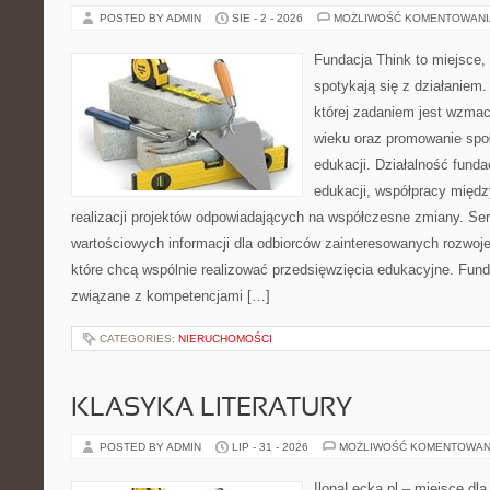
POSTED BY ADMIN
SIE - 2 - 2026
MOŻLIWOŚĆ KOMENTOWAN
Fundacja Think to miejsce
spotykają się z działaniem
której zadaniem jest wzmac
wieku oraz promowanie spo
edukacji. Działalność funda
edukacji, współpracy międ
realizacji projektów odpowiadających na współczesne zmiany. Ser
wartościowych informacji dla odbiorców zainteresowanych rozwoje
które chcą wspólnie realizować przedsięwzięcia edukacyjne. Funda
związane z kompetencjami […]
CATEGORIES:
NIERUCHOMOŚCI
KLASYKA LITERATURY
POSTED BY ADMIN
LIP - 31 - 2026
MOŻLIWOŚĆ KOMENTOWAN
IlonaLecka.pl – miejsce dl