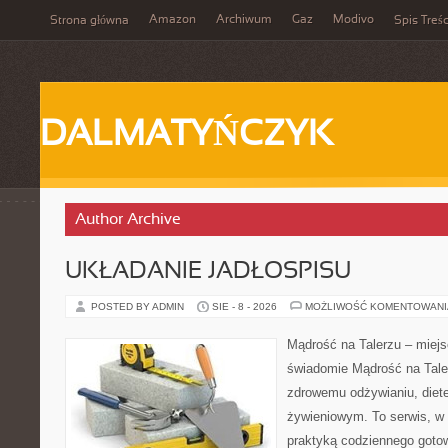
Amazon
Archiwum
Gaz
Modivo
Strona główna
Spis Treśc
DALMATYŃCZYK
Author Archive
UKŁADANIE JADŁOSPISU
POSTED BY ADMIN
SIE - 8 - 2026
MOŻLIWOŚĆ KOMENTOWAN
Mądrość na Talerzu – miejs
świadomie Mądrość na Taler
zdrowemu odżywianiu, diet
żywieniowym. To serwis, w 
praktyką codziennego gotowa