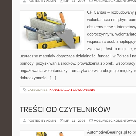
POSTED BY ADMIN
LIP - 11 - 2026
MOŻLIWOŚĆ KOMENTOWAN
CP Caritas – rozbudowany p
wolontariacie i mądrym pom
obszerny serwis interneto
dobroczynnym, wolontariat
wspierania osób znajdującyc
życiowej. Jest to miejsce,
użyteczne materiały dotyczące działalności fundacji w Polsce i n
pomocy, pozyskiwania środków, prowadzenia zbiórek, współpracy
angażowania wolontariuszy. Tematyka serwisu obejmuje między in
dobroczynności, […]
CATEGORIES:
KANALIZACJA I ODWODNIENIA
TREŚCI OD CZYTELNIKÓW
POSTED BY ADMIN
LIP - 11 - 2026
MOŻLIWOŚĆ KOMENTOWAN
AutomotiveBearings.pl to p