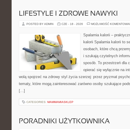
LIFESTYLE I ZDROWE NAWYKI
POSTED BY ADMIN
CZE - 18 - 2026
MOŻLIWOŚĆ KOMENTOWA
Spalarnia kalorii – praktyc
kalorii Spalarnia kalorii to
osobach, które chcą przemy
i szukają czytelnych infor
sposób. To przestrzeń dla c
opierać się wyłącznie na in
wolą spojrzeć na zdrowy styl życia szerzej: przez pryzmat psycho
tematy, które mogą zainteresować zarówno osoby szukające podsta
[…]
CATEGORIES:
MAMMAMIASKLEP
PORADNIKI UŻYTKOWNIKA