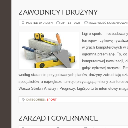
ZAWODNICY I DRUŻYNY
POSTED BY ADMIN
LIP - 13 - 2026
MOŻLIWOŚĆ KOMENTOWAN
Ligi e-sportu – rozbudowany
turniejów i cyfrowej rywaliz
w grach komputerowych w ci
ogromną przemianę. To, co 
komputerowej rywalizacji, 
gałąź cyfrowej rozrywki. Pr
według starannie przygotowanych planów, drużyny zatrudniają sz
specjalistów, a największe turnieje przyciągają miliony zainter
Wasza Strefa i Analizy i Prognozy. LigiSportu to internetowy ma
CATEGORIES:
SPORT
ZARZĄD I GOVERNANCE