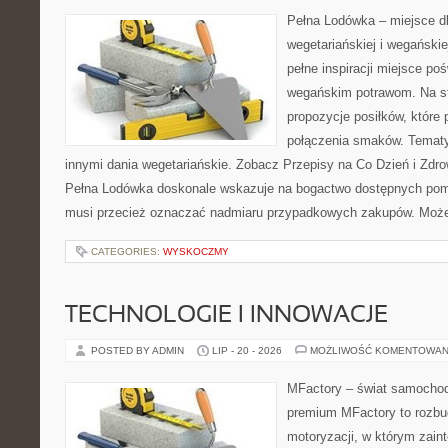
Pełna Lodówka – miejsce d
wegetariańskiej i wegański
pełne inspiracji miejsce po
wegańskim potrawom. Na s
propozycje posiłków, któr
połączenia smaków. Tematy
innymi dania wegetariańskie. Zobacz Przepisy na Co Dzień i Zdro
Pełna Lodówka doskonale wskazuje na bogactwo dostępnych pom
musi przecież oznaczać nadmiaru przypadkowych zakupów. Moż
CATEGORIES:
WYSKOCZMY
TECHNOLOGIE I INNOWACJE
POSTED BY ADMIN
LIP - 20 - 2026
MOŻLIWOŚĆ KOMENTOWAN
MFactory – świat samochod
premium MFactory to rozb
motoryzacji, w którym zain