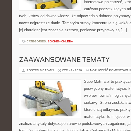
internetowa przestrzeń, kt
zarówno początkujących mił
tych, którzy od dawna wiedzą, że odpowiednio dobrane przyprawy 
nawet najprostsze danie. Tematyka strony koncentruje się wokół
jej charakter jest znacznie szerszy, ponieważ przyprawy są […]
CATEGORIES:
BOCHEN-CHLEBA
ZAAWANSOWANE TEMATY
POSTED BY ADMIN
CZE - 9 - 2026
MOŻLIWOŚĆ KOMENTOWAN
SuperMatma.pl to praktyczn
poświęcony matematyce, któ
wzorów, równań i logicznyc
ciekawy. Strona została st
które chcą odkrywać prakt
matematyki. To miejsce, w
znaleźć artykuły dotyczące zarówno podstawowych zagadnień, ja
tematów matematycznych. Zobacz także Ciekawostki Matematyc