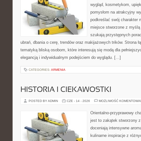
wygląd, kosmetykom, upięk
pomysłom na atrakcyjny wyg
podkreślać swój charakter n
miejsce stworzone z myślą 
szukają przystępnych pora
ubrań, dbania o cerę, trendów oraz makijażowych trików. Strona łą
tematyką bliską osobom, które interesują się modą dla pełniejszy
elegancją i indywidualnym podejściem do wyglądu. […]
CATEGORIES:
ARMENIA
HISTORIA I CIEKAWOSTKI
POSTED BY ADMIN
CZE - 14 - 2026
MOŻLIWOŚĆ KOMENTOWA
Orientalno-przyprawowy char
jest to zakątek stworzony 
doceniają intensywne aroma
kulinarne inspiracje z różny