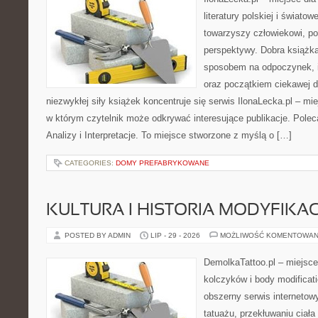
literatury polskiej i świato
towarzyszy człowiekowi, p
perspektywy. Dobra książk
sposobem na odpoczynek, i
oraz początkiem ciekawej d
niezwykłej siły książek koncentruje się serwis IlonaLecka.pl – m
w którym czytelnik może odkrywać interesujące publikacje. Polecam
Analizy i Interpretacje. To miejsce stworzone z myślą o […]
CATEGORIES:
DOMY PREFABRYKOWANE
KULTURA I HISTORIA MODYFIKACJ
POSTED BY ADMIN
LIP - 29 - 2026
MOŻLIWOŚĆ KOMENTOWAN
DemolkaTattoo.pl – miejsce
kolczyków i body modificat
obszerny serwis interneto
tatuażu, przekłuwaniu ciał