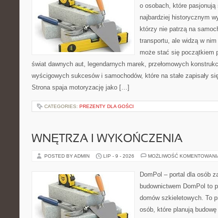
o osobach, które pasjonują 
najbardziej historycznym wy
którzy nie patrzą na samoc
transportu, ale widzą w ni
może stać się początkiem p
świat dawnych aut, legendarnych marek, przełomowych konstrukc
wyścigowych sukcesów i samochodów, które na stałe zapisały si
Strona spaja motoryzację jako […]
CATEGORIES:
PREZENTY DLA GOŚCI
WNĘTRZA I WYKOŃCZENIA
POSTED BY ADMIN
LIP - 9 - 2026
MOŻLIWOŚĆ KOMENTOWAN
DomPol – portal dla osób z
budownictwem DomPol to p
domów szkieletowych. To pr
osób, które planują budowę