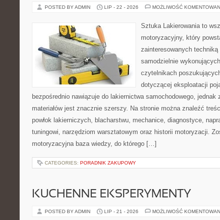
POSTED BY ADMIN
LIP - 22 - 2026
MOŻLIWOŚĆ KOMENTOWAN
Sztuka Lakierowania to wsz
motoryzacyjny, który powst
zainteresowanych technik
samodzielnie wykonujących
czytelnikach poszukujących
dotyczącej eksploatacji po
bezpośrednio nawiązuje do lakiernictwa samochodowego, jednak 
materiałów jest znacznie szerszy. Na stronie można znaleźć treś
powłok lakierniczych, blacharstwu, mechanice, diagnostyce, napra
tuningowi, narzędziom warsztatowym oraz historii motoryzacji. Zo
motoryzacyjna baza wiedzy, do którego […]
CATEGORIES:
PORADNIK ZAKUPOWY
KUCHENNE EKSPERYMENTY
POSTED BY ADMIN
LIP - 21 - 2026
MOŻLIWOŚĆ KOMENTOWAN