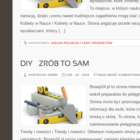
wynalazków, które zmieniły
To miejsce, w którym nauka 
narracją, dzięki czemu nawet trudniejsze zagadnienia mogą stać 
Kobiety w Nauce i Kobiety w Nauce. Strona angażuje przede wsz
wynalazcami, którzy […]
CATEGORIES:
GIEŁDA ROLNICZA I CENY PRODUKTÓW
DIY – ZRÓB TO SAM
POSTED BY ADMIN
CZE - 20 - 2026
MOŻLIWOŚĆ KOMENTOWA
Bioarp24.pl to strona intern
wokół preparatów do pielęgna
Strona może być postrzegan
informacji dla osób, które i
troską o skórę. To strona, 
zainteresowanie pielęgnacj
Trendy i nowości i Trendy i nowości. Głównym motywem strony j
naturalnych. Bioarp24.pl może zainteresować zarówno klientów ind