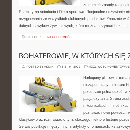
zrozumieć zasady racjonal
Przepisy na śniadania i Dieta sportowa. Racjonalne odżywianie n
rezygnowania ze wszystkich ulubionych produktów. Znacznie waż
dobrych nawyków żywieniowych, które można utrzymać bez […]
CATEGORIES:
NIERUCHOMOŚCI
BOHATEROWIE, W KTÓRYCH SIĘ
POSTED BY ADMIN
SIE - 6 - 2026
MOŻLIWOŚĆ KOMENTOWAN
Harlequiny.pl – świat roman
niezapomnianych historii Ha
przestrzeń pełna uczuć, w k
pasją czytania. Strona zos
miłośniczkach i miłośnikac
poznawać nowe powieści, 
klasyków oraz rozmawiać o tym, dlaczego niektóre historie pozos
Serwis publikuje między innymi artykuły o romansach, książkowy